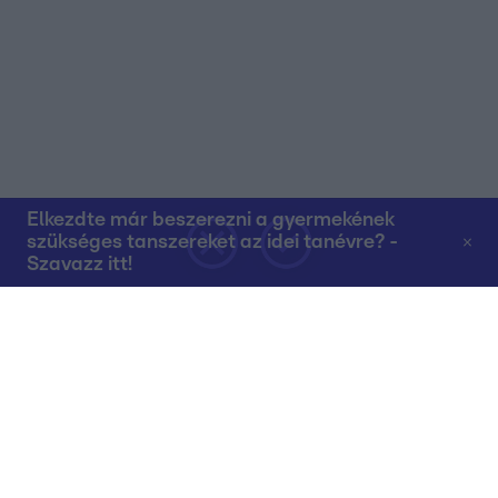
Elkezdte már beszerezni a gyermekének
szükséges tanszereket az idei tanévre? -
Szavazz itt!