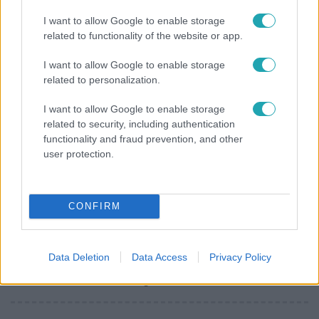
Rubint Réka: A mai napig nem jött vissza a 100%-
I want to allow Google to enable storage
related to functionality of the website or app.
os tüdőkapacitásom
I want to allow Google to enable storage
related to personalization.
I want to allow Google to enable storage
related to security, including authentication
functionality and fraud prevention, and other
user protection.
CONFIRM
Bulvár
Data Deletion
Data Access
Privacy Policy
„Téged. Engem. Minket.” – Emilio és Tina szerelmes
vallomása sokakat megérinthet