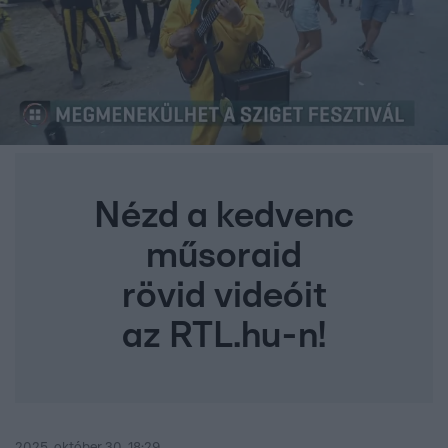
Nézd a kedvenc
műsoraid
rövid videóit
az RTL.hu-n!