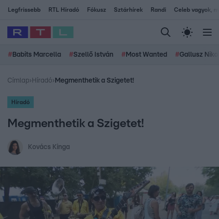
Legfrissebb
RTL Híradó
Fókusz
Sztárhírek
Randi
Celeb vagyok, me
#
Babits Marcella
#
Szellő István
#
Most Wanted
#
Gallusz Niko
Címlap
›
Híradó
›
Megmenthetik a Szigetet!
Híradó
Megmenthetik a Szigetet!
Kovács Kinga