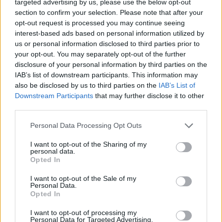
targeted advertising by us, please use the below opt-out
section to confirm your selection. Please note that after your
opt-out request is processed you may continue seeing
interest-based ads based on personal information utilized by
us or personal information disclosed to third parties prior to
your opt-out. You may separately opt-out of the further
disclosure of your personal information by third parties on the
Kövess minket, és értesülj a friss hírekről a
IAB’s list of downstream participants. This information may
Facebookon is!
also be disclosed by us to third parties on the
IAB’s List of
Downstream Participants
that may further disclose it to other
third parties.
Követem
Please note that this website/app uses one or more Google
Personal Data Processing Opt Outs
services and may gather and store information including but
not limited to your visit or usage behaviour. You may click to
I want to opt-out of the Sharing of my
personal data.
grant or deny consent to Google and its third-party tags to
Opted In
use your data for below specified purposes in below Google
#
HÍRADÓ
#
SZIGET FESZTIVÁL
#
ADÁSRÉSZLETEK
consent section.
I want to opt-out of the Sale of my
Personal Data.
#
MEGÁLLAPODÁS
#
GERENDAI KÁROLY
Opted In
#
MAGYAR PÉTER
I want to opt-out of processing my
Personal Data for Targeted Advertising.