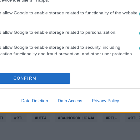
kok Ligája, Európa Liga és Konferencia Liga szezon mérkőzéseit
o allow Google to enable storage related to functionality of the website
o allow Google to enable storage related to personalization.
között legyen a Google-találatokban!
o allow Google to enable storage related to security, including
cation functionality and fraud prevention, and other user protection.
CONFIRM
Data Deletion
Data Access
Privacy Policy
TI
#
RTL
#
UEFA
#
BAJNOKOK LIGÁJA
#
RTL+
#
RTL 