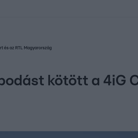
kolett
#
Időjárás
#
RTL műsor
#
Víz
#
Magyar Péter
#
Csillagjeg
ort és az RTL Magyarország
podást kötött a 4iG 