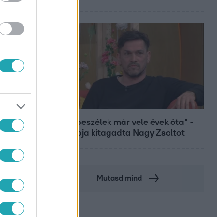
Bulvár
"Nem beszélek már vele évek óta" -
Édesapja kitagadta Nagy Zsoltot
Mutasd mind