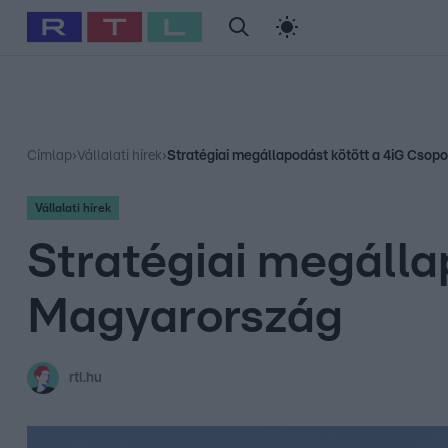
#
Babits Marcella
#
Szellő István
#
Most Wanted
#
Gallusz Ni
Címlap
›
Vállalati hírek
›
Stratégiai megállapodást kötött a 4iG Csop
Vállalati hírek
Stratégiai megálla
Magyarország
rtl.hu