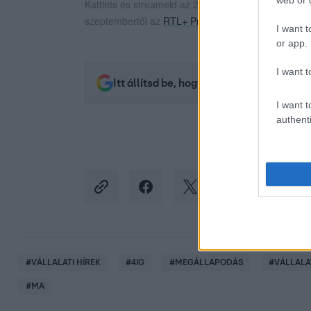
Kattints és streameld az 2025/2026-os UEFA Bajno
szeptembertől az
RTL+ Premiumon
!
I want t
or app.
I want t
Itt állítsd be, hogy az RTL.hu az elsők 
I want t
authenti
#
VÁLLALATI HÍREK
#
4IG
#
MEGÁLLAPODÁS
#
VÁLLALA
#
MA