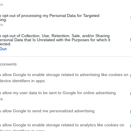
In
to opt-out of processing my Personal Data for Targeted
ing.
In
o opt-out of Collection, Use, Retention, Sale, and/or Sharing
ersonal Data that Is Unrelated with the Purposes for which it
lected.
Out
consents
o allow Google to enable storage related to advertising like cookies on
evice identifiers in apps.
o allow my user data to be sent to Google for online advertising
s.
to allow Google to send me personalized advertising.
o allow Google to enable storage related to analytics like cookies on
evice identifiers in apps.