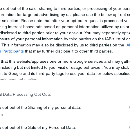
to opt-out of the sale, sharing to third parties, or processing of your per
formation for targeted advertising by us, please use the below opt-out s
r selection. Please note that after your opt-out request is processed y
eing interest-based ads based on personal information utilized by us or
disclosed to third parties prior to your opt-out. You may separately opt-
Link másolása
losure of your personal information by third parties on the IAB’s list of
. This information may also be disclosed by us to third parties on the
IA
Participants
that may further disclose it to other third parties.
 that this website/app uses one or more Google services and may gath
árólag a 4iG televíziós platformjáról lesz
including but not limited to your visit or usage behaviour. You may click 
ltatása, így az UEFA Bajnokok Ligája
 to Google and its third-party tags to use your data for below specifi
ogle consent section.
l Data Processing Opt Outs
o opt-out of the Sharing of my personal data.
In
o opt-out of the Sale of my Personal Data.