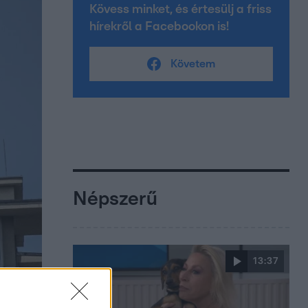
Kövess minket, és értesülj a friss
hírekről a Facebookon is!
Követem
Népszerű
13:37