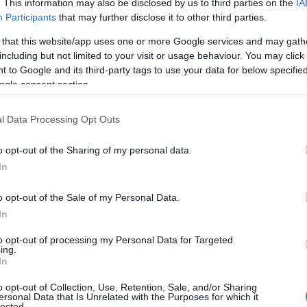
. This information may also be disclosed by us to third parties on the
IA
Participants
that may further disclose it to other third parties.
 that this website/app uses one or more Google services and may gath
53
including but not limited to your visit or usage behaviour. You may click 
 a lopott autóból kitett 5 éves gyerek m
 to Google and its third-party tags to use your data for below specifi
ogle consent section.
tt a lopott autóból kitett 5 éves kisfiún Szombathelyen. A rend
orsan reagáló kétgyermekes anyát.
l Data Processing Opt Outs
o opt-out of the Sharing of my personal data.
In
o opt-out of the Sale of my Personal Data.
10:00
In
i címmel tüntették ki Ernyey Bélát Ausztr
to opt-out of processing my Personal Data for Targeted
esszori címet kapott Ausztriában! A színész meghatottan besz
ing.
rdultak el tőle régi barátai.
In
o opt-out of Collection, Use, Retention, Sale, and/or Sharing
ersonal Data that Is Unrelated with the Purposes for which it
lected.