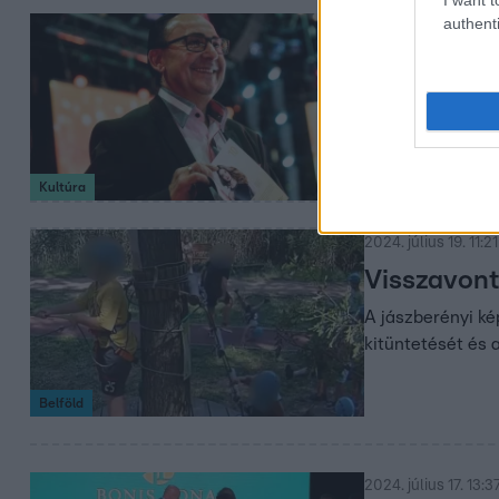
authenti
2024. augusztus 16.
Fásy Ádám
Érdemrend 
Fásy Ádámnak a 
díjat „augusztus
Kultúra
2024. július 19. 11:21
Visszavont
A jászberényi ké
kitüntetését és 
Belföld
2024. július 17. 13:3