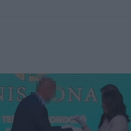
kolett
#
Időjárás
#
RTL műsor
#
Víz
#
Magyar Péter
#
Csillagjeg