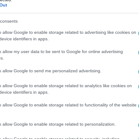
Out
:52
zló: Van olyan állami díj, amit nem vesz 
consents
on adott interjút az RTL Híradónak az Esterházy irodalmi díj i
o allow Google to enable storage related to advertising like cookies on
ztiválon több mint 160 stand, dedikáló írók és rengeteg program
evice identifiers in apps.
o allow my user data to be sent to Google for online advertising
s.
to allow Google to send me personalized advertising.
 13:53
o allow Google to enable storage related to analytics like cookies on
 egészségügy
evice identifiers in apps.
sa
o allow Google to enable storage related to functionality of the website
l és Dr. Kozma Róbert
ter Érdemérem Díj
o allow Google to enable storage related to personalization.
o allow Google to enable storage related to security, including