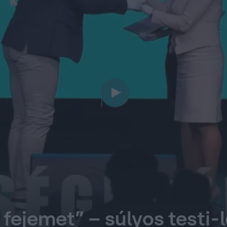
a fejemet” – súlyos testi