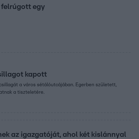
 felrúgott egy
illagot kapott
sillagát a város sétálóutcájában. Egerben született,
atnak a tiszteletére.
ek az igazgatóját, ahol két kislánnyal