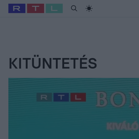
#
Babits Marcella
#
Szellő István
#
Most Wanted
#
Gallusz Ni
KITÜNTETÉS