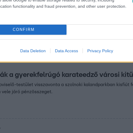
cation functionality and fraud prevention, and other user protection.
 11:12
 megkapta a Magyar
lovagkeresztjét
CONFIRM
Pesti Vigadóban adták át a
 20-a alkalmából”.
Data Deletion
Data Access
Privacy Policy
ák a gyerekfelrúgó karateedző városi kit
pviselő-testület visszavonta a szolnoki kalandparkban kisfiút
a vele járó pénzösszeget.
7