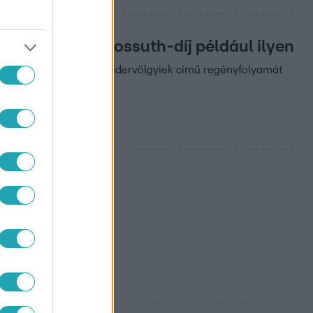
át az ember, a Kossuth-díj például ilyen
dei díjazottja, aki a Neandervölgyiek című regényfolyamát
 várja látogatókat.