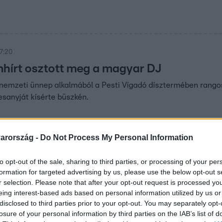
17:20
mhírt osztott meg a magyar DJ
nemzeti ünnep alkalmából a Pesti Vígadó dísztermében rangos 
desanyját kísérte büszkén.
arország -
Do Not Process My Personal Information
15
to opt-out of the sale, sharing to third parties, or processing of your per
er lett az idei Páger Antal-színészdíj nye
formation for targeted advertising by us, please use the below opt-out s
 emléklap mellett átvehette Páger Antal híres arany pecsétgy
r selection. Please note that after your opt-out request is processed y
eing interest-based ads based on personal information utilized by us or
kapott nyolcvanéves korában.
disclosed to third parties prior to your opt-out. You may separately opt-
losure of your personal information by third parties on the IAB’s list of