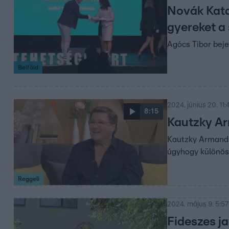
Novák Katal
gyereket a
Agócs Tibor beje
Belföld
2024. június 20. 11:
8:15
Kautzky Ar
Kautzky Armand m
úgyhogy különösen
Reggeli
2024. május 9. 5:57
Fideszes ja