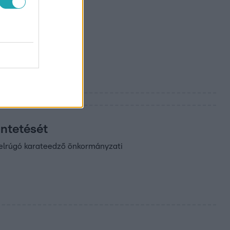
üntetését
 felrúgó karateedző önkormányzati