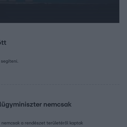
ött
segíteni.
belügyminiszter nemcsak
 nemcsak a rendészet területéről kaptak