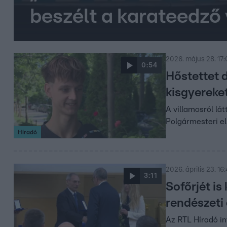
beszélt a karateedző 
2026. május 28. 17
0:54
Hőstettet d
kisgyereke
A villamosról lát
Polgármesteri el
Híradó
2026. április 23. 16
3:11
Sofőrjét i
rendészeti 
Az RTL Híradó in