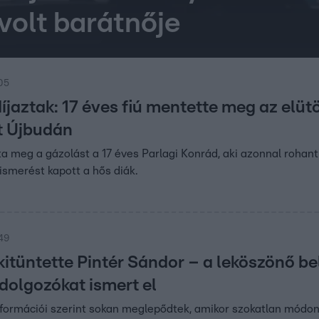
volt barátnője
:05
íjaztak: 17 éves fiú mentette meg az elüt
t Újbudán
ta meg a gázolást a 17 éves Parlagi Konrád, aki azonnal rohant 
ismerést kapott a hős diák.
:49
s kitüntette Pintér Sándor – a leköszönő 
dolgozókat ismert el
formációi szerint sokan meglepődtek, amikor szokatlan módon