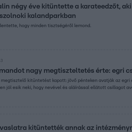
in négy éve kitüntette a karateedzőt, aki
 szolnoki kalandparkban
lentette, hogy minden tisztségéről lemond.
43
mandot nagy megtiszteltetés érte: egri cs
egtisztelő kitüntetést kapott: jövő pénteken avatják az egri c
 jól esik neki, hogy nevével és aláírással ellátott csillagot av
vaslatra kitüntették annak az intézményn