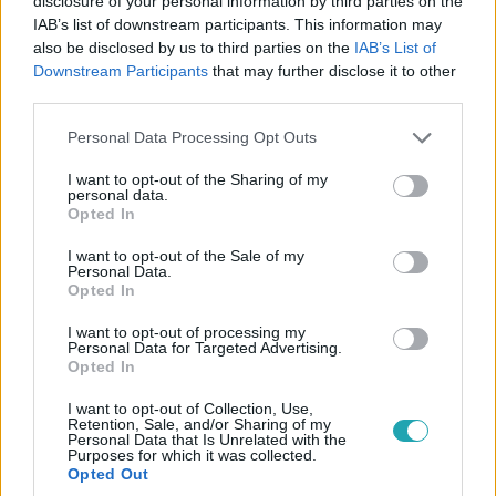
disclosure of your personal information by third parties on the
IAB’s list of downstream participants. This information may
also be disclosed by us to third parties on the
IAB’s List of
Downstream Participants
that may further disclose it to other
third parties.
Please note that this website/app uses one or more Google
Personal Data Processing Opt Outs
services and may gather and store information including but
not limited to your visit or usage behaviour. You may click to
I want to opt-out of the Sharing of my
ValóVilág
personal data.
grant or deny consent to Google and its third-party tags to
2024. július 12. 14:11
Opted In
use your data for below specified purposes in below Google
Majka: Lehet sok mindent mondani a ValóVilágról,
consent section.
I want to opt-out of the Sale of my
én 22 év alatt elértem, hogy mindenki tudja az
Personal Data.
Opted In
országban, ki vagyok
Majka közel 22 év után ismét visszatért a ValóVilág
I want to opt-out of processing my
Personal Data for Targeted Advertising.
villájába, ami anno óriási változást hozott az életébe. Az
Opted In
évek alatt sok kritikát kapott a valóságshow miatt, de
eközben tett róla, hogy mindenki tudja itthon, ki is az a
I want to opt-out of Collection, Use,
Retention, Sale, and/or Sharing of my
Majoros Péter. Majka szerint ráadásul sosem tudhatjuk,
Personal Data that Is Unrelated with the
Purposes for which it was collected.
mikor kerül ki valaki egy-egy ilyen televíziműsorból, aki
Opted Out
akár az ő nyomdokaiba is léphet. Extra videónkban azt is