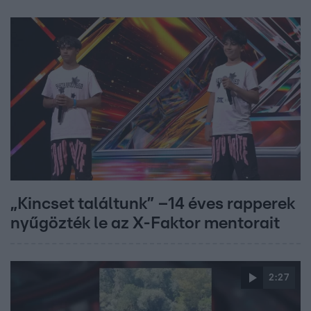
„Kincset találtunk” –14 éves rapperek
nyűgözték le az X-Faktor mentorait
2:27