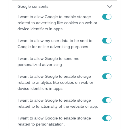
elárulta, szerinte mi lehet a legnehezebb a VV12
Google consents
játékosainak, és azt is, mit gondol a mai internetes
I want to allow Google to enable storage
véleményvezérekről.
related to advertising like cookies on web or
device identifiers in apps.
I want to allow my user data to be sent to
Google for online advertising purposes.
I want to allow Google to send me
personalized advertising.
Kultúra
2024. május 23. 16:27
I want to allow Google to enable storage
Lovasi András elárulta, melyek a kedvenc fiatal
related to analytics like cookies on web or
zenekarai
device identifiers in apps.
Azahriah-fan lenne Lovasi? Esetleg G.w.M-re csápol? A
I want to allow Google to enable storage
cikkből kiderül.
related to functionality of the website or app.
I want to allow Google to enable storage
related to personalization.