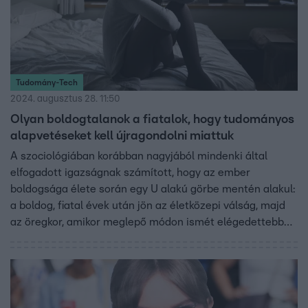
Tudomány-Tech
2024. augusztus 28. 11:50
Olyan boldogtalanok a fiatalok, hogy tudományos
alapvetéseket kell újragondolni miattuk
A szociológiában korábban nagyjából mindenki által
elfogadott igazságnak számított, hogy az ember
boldogsága élete során egy U alakú görbe mentén alakul:
a boldog, fiatal évek után jön az életközepi válság, majd
az öregkor, amikor meglepő módon ismét elégedettebbek
az emberek. Ez olyan univerzális szabály, hogy még a
főemlősökre is igaz. Azonban mára annyira boldogtalanok
lettek a fiatalok, hogy erre a kőbe vésettnek hitt tételre is
rácáfolnak.