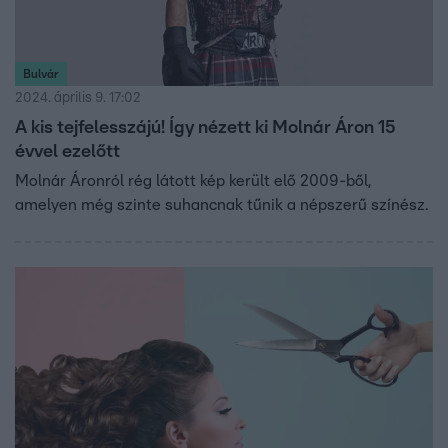
Bulvár
2024. április 9. 17:02
A kis tejfelesszájú! Így nézett ki Molnár Áron 15
évvel ezelőtt
Molnár Áronról rég látott kép került elő 2009-ből,
amelyen még szinte suhancnak tűnik a népszerű színész.