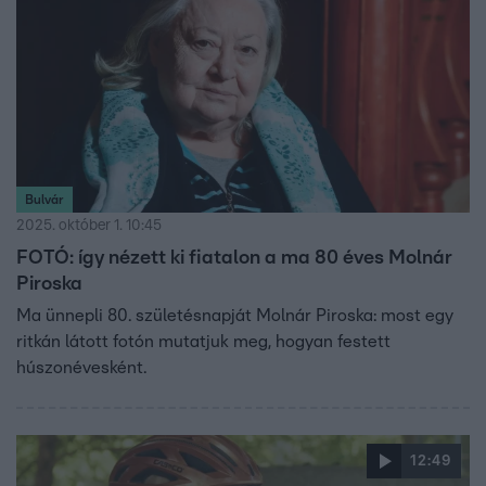
fennálló veszélyek miatt.
Bulvár
2025. október 1. 10:45
FOTÓ: így nézett ki fiatalon a ma 80 éves Molnár
Piroska
Ma ünnepli 80. születésnapját Molnár Piroska: most egy
ritkán látott fotón mutatjuk meg, hogyan festett
húszonévesként.
12:49