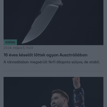
Külföld
2024. május 5. 11:23
16 éves késelőt lőttek agyon Ausztráliában
A támadásban megsérült férfi állapota súlyos, de stabil.