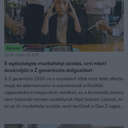
Életmód
2024. július 28. 6:16
5 egészséges munkahelyi szokás, ami miatt
ócsárolják a Z generációs dolgozókat
A Z generáció 2030-ra a munkaerő több mint felét alkotja
majd, és akármennyire is szeretnének a főnökök
ragaszkodni a megszokott rendhez, ez a korosztály bizony
nem hajlandó minden szabálynak fejet hajtani. Lássuk, mi
az az öt munkahelyi szokás, amit kerülnek a Gen Z tagjai,
és bár emiatt kritizálják a munkamoráljukat, nagyon is jól
teszik.