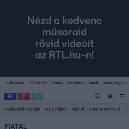
Nézd a kedvenc
műsoraid
rövid videóit
az RTL.hu-n!
Legfrissebb
RTL Híradó
Fókusz
Sztárhírek
Randi
Celeb vagyok, me
#
Sebestyén Balázs
#
RTL műsor
#
Dj Oti
#
Babits Marcella
#
FIATAL