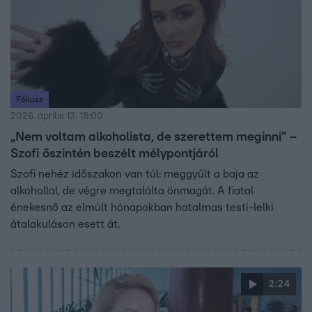
Fókusz
2026. április 13. 18:00
„Nem voltam alkoholista, de szerettem meginni” –
Szofi őszintén beszélt mélypontjáról
Szofi nehéz időszakon van túl: meggyűlt a baja az
alkohollal, de végre megtalálta önmagát. A fiatal
énekesnő az elmúlt hónapokban hatalmas testi-lelki
átalakuláson esett át.
2:24