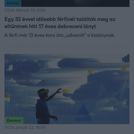
Belföld
2024. február 23. 5:54
Egy 32 évvel idősebb férfinél találták meg az
eltűntnek hitt 17 éves debreceni lányt
A férfi már 13 éves kora óta „udvarolt” a kislánynak.
Életmód
2024. január 22. 16:05