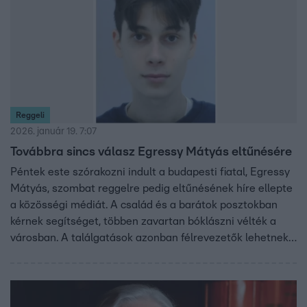
Reggeli
2026. január 19. 7:07
Továbbra sincs válasz Egressy Mátyás eltűnésére
Péntek este szórakozni indult a budapesti fiatal, Egressy
Mátyás, szombat reggelre pedig eltűnésének híre ellepte
a közösségi médiát. A család és a barátok posztokban
kérnek segítséget, többen zavartan bóklászni vélték a
városban. A találgatások azonban félrevezetők lehetnek:
Dr. Zacher Gábor toxikológus elmondta, milyen
egészségügyi okok állhatnak zavartság és eltűnés
mögött. A szakértő szerint, ha valaki látja az eltűnt fiatalt,
azonnal a 112-t kell hívni, különösen a hideg időjárás miatt