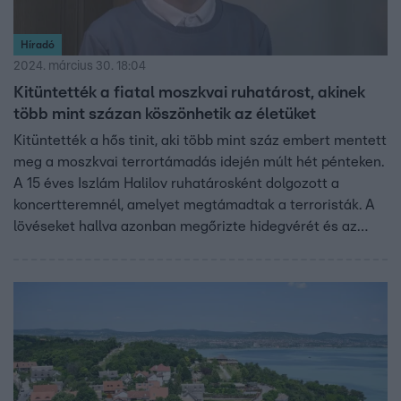
Híradó
2024. március 30. 18:04
Kitüntették a fiatal moszkvai ruhatárost, akinek
több mint százan köszönhetik az életüket
Kitüntették a hős tinit, aki több mint száz embert mentett
meg a moszkvai terrortámadás idején múlt hét pénteken.
A 15 éves Iszlám Halilov ruhatárosként dolgozott a
koncertteremnél, amelyet megtámadtak a terroristák. A
lövéseket hallva azonban megőrizte hidegvérét és az
épületen át egy kevésbé ismert kijárathoz irányította a
menekülőket.