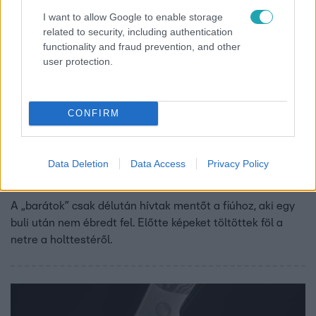
I want to allow Google to enable storage
related to security, including authentication
functionality and fraud prevention, and other
user protection.
CONFIRM
Külföld
2024. május 23. 8:17
Data Deletion
Data Access
Privacy Policy
Már reggel halott volt a 15 éves rozsnyói fiú, de
barátai délutánig fotózták a holttestét
A „barátok” csak délután hívtak mentőt a fiúhoz, aki egy
buli után nem ébredt fel. Előtte képeket töltöttek föl a
netre a holttestéről.