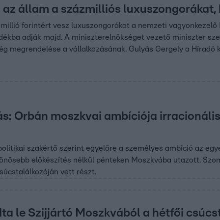
i az állam a százmilliós luxuszongorákat,
millió forintért vesz luxuszongorákat a nemzeti vagyonkezelő B
dékba adják majd. A miniszterelnökséget vezető miniszter sze
ég megrendelése a vállalkozásának. Gulyás Gergely a Híradó k
s: Orbán moszkvai ambíciója irracionális
olitikai szakértő szerint egyelőre a személyes ambíció az eg
ülönösebb előkészítés nélkül pénteken Moszkvába utazott. Sz
úcstalálkozóján vett részt.
ta le Szijjártó Moszkvából a hétfői csúc