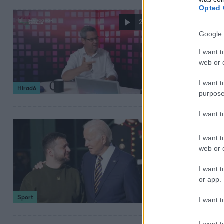
Opted 
2025. szeptember 1
2:00
Az osztrák
Google 
magyarral
I want t
web or d
Burgenland kormá
lennének. Bocsá
I want t
Híradó
purpose
I want 
2024. július 26. 7:4
I want t
Volodimir Z
web or d
megnyitó
I want t
Ukrajna elnöke, 
or app.
várhatóan az egé
Sport
I want t
I want t