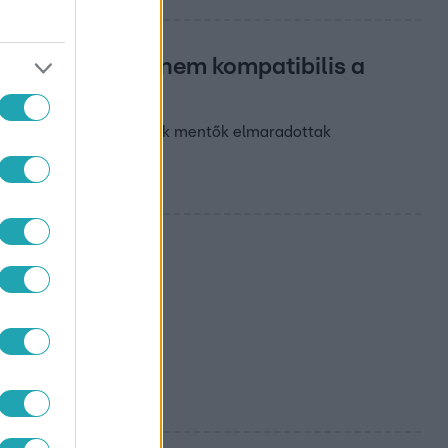
ási rendszerük nem kompatibilis a
ása, miszerint az osztrák mentők elmaradottak
mpiai
ki megnyitójára. És