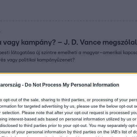
0
 vagy kampány? – J. D. Vance megszólalá
pesti látogatása új szintre emelheti a magyar–amerikai kapcsol
rés vagy politikai kampányüzenet?
arország -
Do Not Process My Personal Information
:00
to opt-out of the sale, sharing to third parties, or processing of your per
a – exkluzív interjú: A diplomácia nem
formation for targeted advertising by us, please use the below opt-out s
rseny
r selection. Please note that after your opt-out request is processed y
eing interest-based ads based on personal information utilized by us or
isza Párt külpolitikai vezetője a diplomáciáról és Oroszország 
disclosed to third parties prior to your opt-out. You may separately opt-
nterjút az RTL Híradónak.
losure of your personal information by third parties on the IAB’s list of