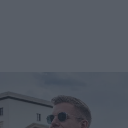
kolett
#
Időjárás
#
RTL műsor
#
Víz
#
Magyar Péter
#
Csillagjeg