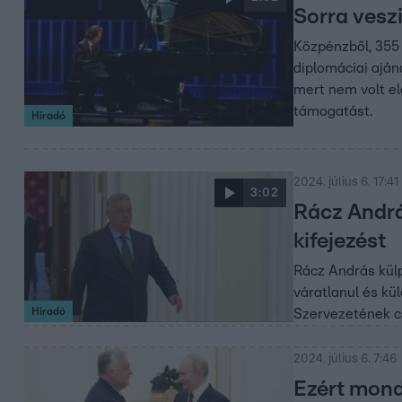
Sorra vesz
Közpénzből, 355 
diplomáciai aján
mert nem volt el
támogatást.
Híradó
2024. július 6. 17:41
3:02
Rácz Andrá
kifejezést
Rácz András külp
váratlanul és k
Híradó
Szervezetének cs
2024. július 6. 7:46
Ezért mond