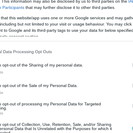
. This information may also be disclosed by us to third parties on the
IA
Participants
that may further disclose it to other third parties.
 that this website/app uses one or more Google services and may gath
30
including but not limited to your visit or usage behaviour. You may click 
legritkább útlevele – alig 500 ember birto
 to Google and its third-party tags to use your data for below specifi
ogle consent section.
i Lovagrend útlevelét mindössze pár százan birtokolják, de t
um nélkül utazhatnak vele.
l Data Processing Opt Outs
o opt-out of the Sharing of my personal data.
In
o opt-out of the Sale of my Personal Data.
 17:47
In
más: Magyarország legjobb orosz tolmác
tegnap Orbán Viktornak
to opt-out of processing my Personal Data for Targeted
ing.
In
félrefordítva jutottak el Orbánhoz a moszkvai találkozón, ami 
áltott ki itthon.
o opt-out of Collection, Use, Retention, Sale, and/or Sharing
ersonal Data that Is Unrelated with the Purposes for which it
lected.