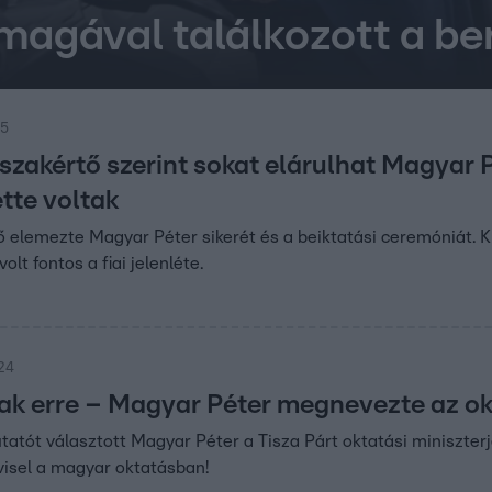
magával találkozott a be
45
szakértő szerint sokat elárulhat Magyar P
ette voltak
ő elemezte Magyar Péter sikerét és a beiktatási ceremóniát. Ki
olt fontos a fiai jelenléte.
:24
ak erre – Magyar Péter megnevezte az okt
tatót választott Magyar Péter a Tisza Párt oktatási miniszterj
pvisel a magyar oktatásban!