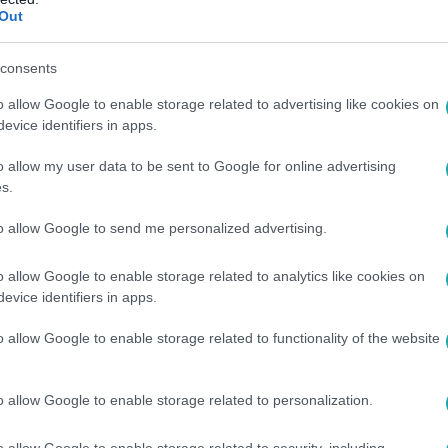
Out
6. 16:44
ok szerint nem igaz, hogy a mentésirányít
consents
o allow Google to enable storage related to advertising like cookies on
evice identifiers in apps.
nyzati koordinátora szerint hamis a magyar államtitkár állít
natkérést várnak Budapestről.
o allow my user data to be sent to Google for online advertising
s.
to allow Google to send me personalized advertising.
7
o allow Google to enable storage related to analytics like cookies on
elenszkij és Joe Biden nélkül zajlik az oli
evice identifiers in apps.
o allow Google to enable storage related to functionality of the website
Volodimir Zelenszkij nem utazik Párizsba, a nyári olimpia pénte
sz torna alatt távol lesz.
o allow Google to enable storage related to personalization.
o allow Google to enable storage related to security, including