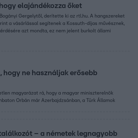
 hogy elajándékozza őket
ogányi Gergelytől, derítette ki az rtl.hu. A hangszereket
rint a vásárlással segítenek a Kossuth-díjas művésznek,
érdésére azt mondta, ez nem jelent burkolt állami
, hogy ne használjak erősebb
yetlen magyarázat rá, hogy a magyar miniszterelnök
ombaton Orbán már Azerbajdzsánban, a Türk Államok
stalálkozót – a németek legnagyobb