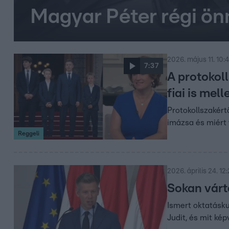
Magyar Péter régi ön
2026. május 11. 10:
7:37
A protokoll
fiai is mell
Protokollszakért
imázsa és miért v
Reggeli
2026. április 24. 12
Sokan várt
Ismert oktatásku
Judit, és mit ké