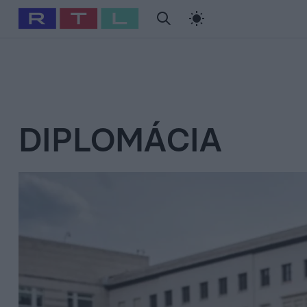
#
Babits Marcella
#
Szellő István
#
Most Wanted
#
Gallusz Ni
DIPLOMÁCIA