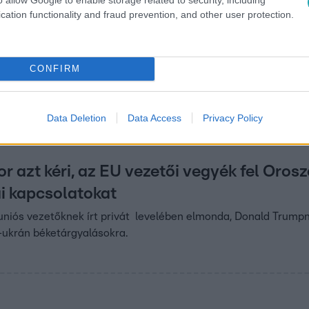
cation functionality and fraud prevention, and other user protection.
7
án kiderül, Orbán Viktor miért viselkedik
ber”
CONFIRM
külügyi szakértő szerint nincs racionális magyarázat Orbán Vik
edig kompenzálhat valamit a kormány.
Data Deletion
Data Access
Privacy Policy
r azt kéri, az EU vezetői vegyék fel Oros
i kapcsolatokat
uniós vezetőknek írt privát levelében elmonda, Donald Trump
-ukrán béketárgyalásokra.
2