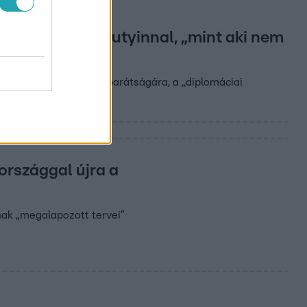
 úgy Vlagyimir Putyinnal, „mint aki nem
tor és az orosz vezető barátságára, a „diplomáciai
zországgal újra a
nak „megalapozott tervei”