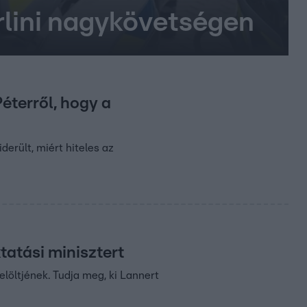
rlini nagykövetségen
éterről, hogy a
derült, miért hiteles az
atási minisztert
elöltjének. Tudja meg, ki Lannert