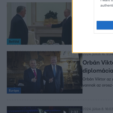
authenti
2024. július 16. 13:0
Egyszer tal
szabad em
Sz. Bíró Zoltán 
ámokfutással” p
Belföld
2024. július 16. 9:34
Orbán Vikto
diplomácia
Orbán Viktor az 
vannak az orosz
Európa
2024. július 8. 16:0
2:32