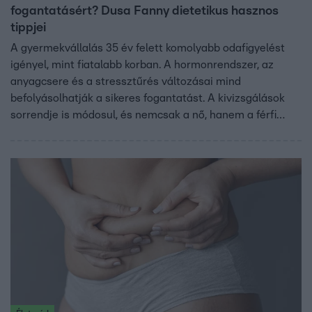
fogantatásért? Dusa Fanny dietetikus hasznos
tippjei
A gyermekvállalás 35 év felett komolyabb odafigyelést
igényel, mint fiatalabb korban. A hormonrendszer, az
anyagcsere és a stressztűrés változásai mind
befolyásolhatják a sikeres fogantatást. A kivizsgálások
sorrendje is módosul, és nemcsak a nő, hanem a férfi
egészsége is kulcsfontosságú.