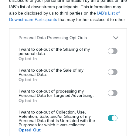
disclosure of your personal information by third parties on the
Életmód
IAB’s list of downstream participants. This information may
2026. március 14. 17:00
also be disclosed by us to third parties on the
IAB’s List of
Downstream Participants
that may further disclose it to other
Egy pohár víz, egy kiló a mérlegen? Ezekkel a
third parties.
trükkökkel te is biztonságosan fogyhatsz
Please note that this website/app uses one or more Google
Ismerd meg, mennyi a biztonságos fogyás, és hogyan
Personal Data Processing Opt Outs
services and may gather and store information including but
segíthetik a kalóriadeficit, mozgás és alvás a tartós
not limited to your visit or usage behaviour. You may click to
I want to opt-out of the Sharing of my
eredményt!
personal data.
grant or deny consent to Google and its third-party tags to
Opted In
use your data for below specified purposes in below Google
consent section.
I want to opt-out of the Sale of my
Personal Data.
Opted In
I want to opt-out of processing my
Personal Data for Targeted Advertising.
Opted In
I want to opt-out of Collection, Use,
Retention, Sale, and/or Sharing of my
Personal Data that Is Unrelated with the
Purposes for which it was collected.
Opted Out