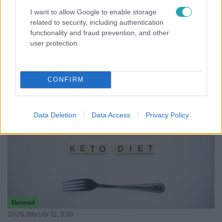
7 hétköznapi szokás, ami gyors elhízáshoz
I want to allow Google to enable storage
related to security, including authentication
vezethet - figyelj rájuk!
functionality and fraud prevention, and other
Mutatjuk a leggyakoribb szokásokat, amiket sokan
user protection.
elkövetnek anélkül, hogy észrevennék, mekkora
mértékben hozzájárulnak a gyors elhízáshoz.
CONFIRM
Data Deletion
Data Access
Privacy Policy
Életmód
2026. február 12. 9:30