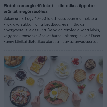
Fiatalos energia 45 felett – dietetikus tippei az
erőnlét megőrzéséhez
Sokan érzik, hogy 40–50 felett lassabban mennek le a
kilók, gyorsabban jön a fáradtság, és mintha az
anyagcsere is lelassulna. De vajon tényleg a kor a hibás,
vagy csak rossz szokásokat hurcolunk magunkkal? Dusa
Fanny klinikai dietetikus elárulja, hogy az anyagcsere
lassulása részben természetes, de nem drámai: évente
csupán 1–2%-kal csökken az alapanyagcsere. A titok az
izomtömeg megtartása, a rendszeres izomerősítő
mozgás, a hormonális változások ellensúlyozása,
valamint a megfelelő vitamin- és ásványianyag-pótlás.