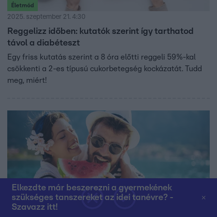
Életmód
2025. szeptember 21. 4:30
Reggelizz időben: kutatók szerint így tarthatod
távol a diabéteszt
Egy friss kutatás szerint a 8 óra előtti reggeli 59%-kal
csökkenti a 2-es típusú cukorbetegség kockázatát. Tudd
meg, miért!
Elkezdte már beszerezni a gyermekének
szükséges tanszereket az idei tanévre? -
Szavazz itt!