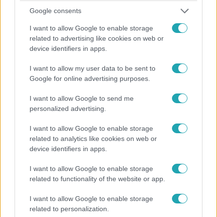
Életmód
Google consents
2026. február 27. 7:30
I want to allow Google to enable storage
4 hatékony nassolnivaló a hasi zsír ellen 60 felett is
related to advertising like cookies on web or
4 szuper nassolnivaló, ami 60 felett is segít csökkenteni a
device identifiers in apps.
hasi zsírt, támogatja az anyagcserét és a szív- és
érrendszeri betegségek elkerülését.
I want to allow my user data to be sent to
Google for online advertising purposes.
I want to allow Google to send me
personalized advertising.
I want to allow Google to enable storage
related to analytics like cookies on web or
device identifiers in apps.
I want to allow Google to enable storage
related to functionality of the website or app.
I want to allow Google to enable storage
Életmód
related to personalization.
2026. február 15. 5:30