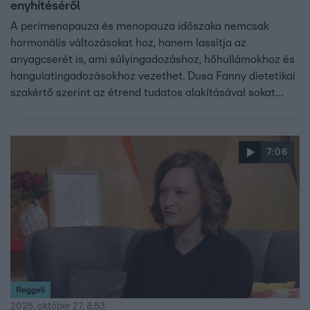
enyhítéséről
A perimenopauza és menopauza időszaka nemcsak
hormonális változásokat hoz, hanem lassítja az
anyagcserét is, ami súlyingadozáshoz, hőhullámokhoz és
hangulatingadozásokhoz vezethet. Dusa Fanny dietetikai
szakértő szerint az étrend tudatos alakításával sokat
tehetünk a tünetek enyhítéséért, és jobban érezhetjük
magunkat a bőrünkben. A beszélgetésben gyakorlati
tippeket is ad az étkezés megváltoztatására, hogy
7:06
könnyebben átvészelhessük ezt az élethelyzetet.
Reggeli
2025. október 27. 8:53