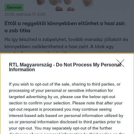
Életmód
2026. március 17. 6:00
Ettől a reggelitől könnyebben eltűnhet a hasi zsír:
a zab titka
Ha így készíted a zabpelyhet, tovább maradsz jóllakott és
könnyebben csökkentheted a hasi zsírt. A titok egy
meglepően egyszerű gyümölcs.
RTL Magyarország -
Do Not Process My Personal
Information
If you wish to opt-out of the sale, sharing to third parties, or
processing of your personal or sensitive information for
targeted advertising by us, please use the below opt-out
section to confirm your selection. Please note that after your
opt-out request is processed you may continue seeing
interest-based ads based on personal information utilized by
us or personal information disclosed to third parties prior to
your opt-out. You may separately opt-out of the further