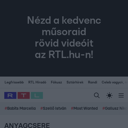
Nézd a kedvenc
műsoraid
rövid videóit
az RTL.hu-n!
Legfrissebb
RTL Híradó
Fókusz
Sztárhírek
Randi
Celeb vagyok, me
#
Babits Marcella
#
Szellő István
#
Most Wanted
#
Gallusz Niko
ANYAGCSERE