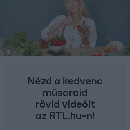
Nézd a kedvenc
műsoraid
rövid videóit
az RTL.hu-n!