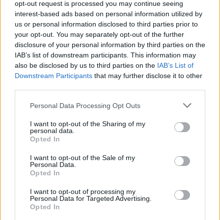
opt-out request is processed you may continue seeing
Követem
interest-based ads based on personal information utilized by
us or personal information disclosed to third parties prior to
your opt-out. You may separately opt-out of the further
disclosure of your personal information by third parties on the
IAB’s list of downstream participants. This information may
also be disclosed by us to third parties on the
IAB’s List of
#
ÉLETMÓD
#
EGÉSZSÉG
#
ÉLETMÓD TANÁCSOK
Downstream Participants
that may further disclose it to other
third parties.
#
WELLNESS
#
BETEGSÉG
#
ORVOSI TANÁCS
Please note that this website/app uses one or more Google
Personal Data Processing Opt Outs
#
GYÓGYÍTÁS
#
FOGYÁS
#
EGÉSZSÉGES ÉLETMÓD
services and may gather and store information including but
not limited to your visit or usage behaviour. You may click to
I want to opt-out of the Sharing of my
#
KALÓRIADEFICIT
#
MOZGÁS
#
ANYAGCSERE
personal data.
grant or deny consent to Google and its third-party tags to
Opted In
#
IZOMTÖMEG
#
ALVÁS
#
TÁPLÁLKOZÁS
use your data for below specified purposes in below Google
consent section.
I want to opt-out of the Sale of my
#
DIETETIKA
Personal Data.
Opted In
I want to opt-out of processing my
Personal Data for Targeted Advertising.
Opted In