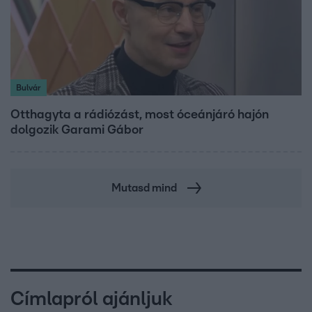
Bulvár
Otthagyta a rádiózást, most óceánjáró hajón
dolgozik Garami Gábor
Mutasd mind
Címlapról ajánljuk