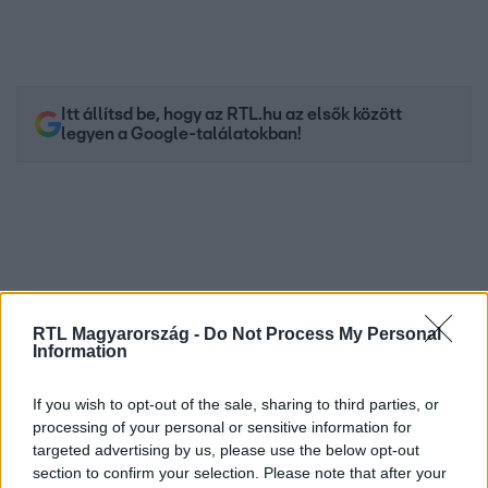
Itt állítsd be, hogy az RTL.hu az elsők között
legyen a Google-találatokban!
RTL Magyarország -
Do Not Process My Personal
Information
If you wish to opt-out of the sale, sharing to third parties, or
Kövess minket, és értesülj a friss hírekről a
processing of your personal or sensitive information for
Facebookon is!
targeted advertising by us, please use the below opt-out
section to confirm your selection. Please note that after your