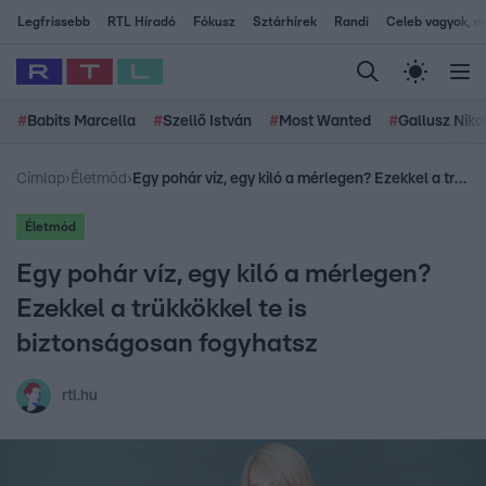
Legfrissebb
RTL Híradó
Fókusz
Sztárhírek
Randi
Celeb vagyok, me
#
Babits Marcella
#
Szellő István
#
Most Wanted
#
Gallusz Niko
Címlap
›
Életmód
›
Egy pohár víz, egy kiló a mérlegen? Ezekkel a trükkökkel te is biztonságosan fogyhatsz
Életmód
Egy pohár víz, egy kiló a mérlegen?
Ezekkel a trükkökkel te is
biztonságosan fogyhatsz
rtl.hu