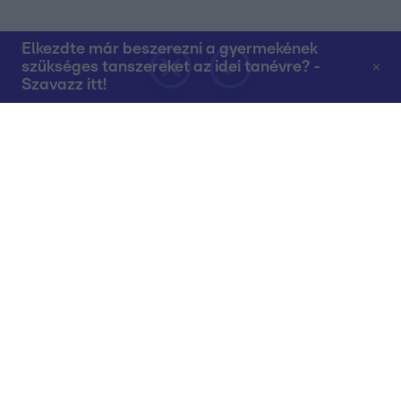
Elkezdte már beszerezni a gyermekének
szükséges tanszereket az idei tanévre? -
Szavazz itt!
Rólunk
Teljes adások az RTL+-on