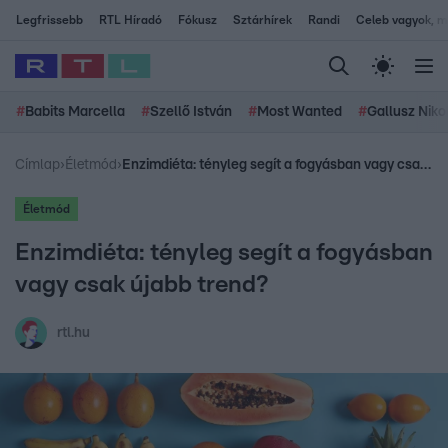
Legfrissebb
RTL Híradó
Fókusz
Sztárhírek
Randi
Celeb vagyok, me
#
Babits Marcella
#
Szellő István
#
Most Wanted
#
Gallusz Niko
Címlap
›
Életmód
›
Enzimdiéta: tényleg segít a fogyásban vagy csak újabb trend?
Életmód
Enzimdiéta: tényleg segít a fogyásban
vagy csak újabb trend?
rtl.hu