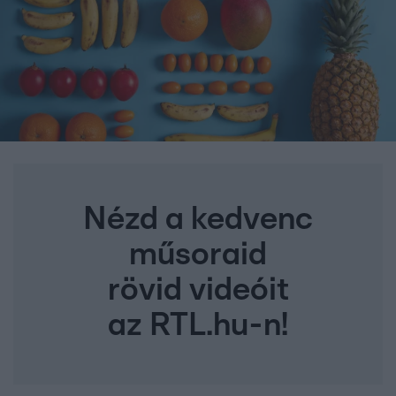
Nézd a kedvenc
műsoraid
rövid videóit
az RTL.hu-n!