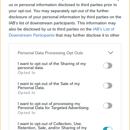
us or personal information disclosed to third parties prior to
your opt-out. You may separately opt-out of the further
disclosure of your personal information by third parties on the
IAB’s list of downstream participants. This information may
also be disclosed by us to third parties on the
IAB’s List of
#
ÉLETMÓD
#
EGÉSZSÉG
#
ÉLETMÓD TANÁCSOK
Downstream Participants
that may further disclose it to other
third parties.
#
WELLNESS
#
BETEGSÉG
#
ORVOSI TANÁCS
Please note that this website/app uses one or more Google
Personal Data Processing Opt Outs
#
GYÓGYÍTÁS
#
FOGYÁS
#
DIETA
#
ENZIMDIÉTA
services and may gather and store information including but
not limited to your visit or usage behaviour. You may click to
I want to opt-out of the Sharing of my
#
TÁPLÁLKOZÁS
#
EMÉSZTÉS
#
ANYAGCSERE
personal data.
grant or deny consent to Google and its third-party tags to
Opted In
#
GYÜMÖLCSÖK
use your data for below specified purposes in below Google
consent section.
I want to opt-out of the Sale of my
Personal Data.
Opted In
I want to opt-out of processing my
Personal Data for Targeted Advertising.
Opted In
I want to opt-out of Collection, Use,
Népszerű
Retention, Sale, and/or Sharing of my