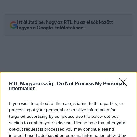
Itt állítsd be, hogy az RTL.hu az elsők között
legyen a Google-találatokban!
RTL Magyarország -
Do Not Process My Personal
Information
If you wish to opt-out of the sale, sharing to third parties, or
Kövess minket, és értesülj a friss hírekről a
processing of your personal or sensitive information for
Facebookon is!
targeted advertising by us, please use the below opt-out
section to confirm your selection. Please note that after your
opt-out request is processed you may continue seeing
Követem
interest-based ads based on personal information utilized by