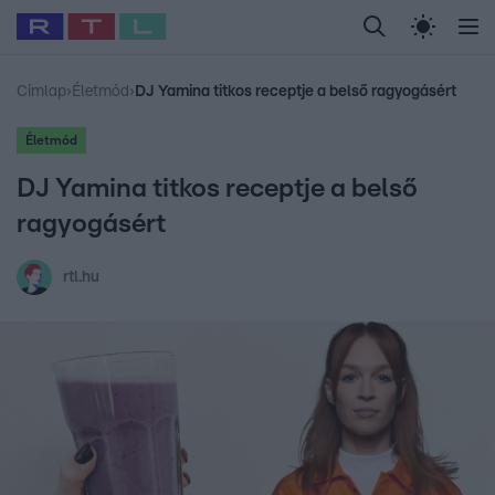
Legfrissebb
RTL Híradó
Fókusz
Sztárhírek
Randi
Celeb vagyok, me
#
Babits Marcella
#
Szellő István
#
Most Wanted
#
Gallusz Niko
Címlap
›
Életmód
›
DJ Yamina titkos receptje a belső ragyogásért
Életmód
DJ Yamina titkos receptje a belső
ragyogásért
rtl.hu