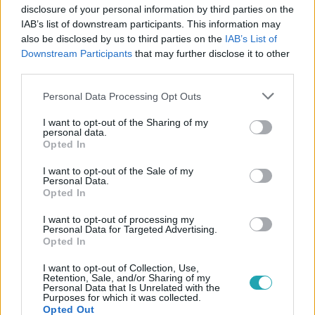
#
ÉTKEZÉS
#
FŐZÉS
#
KONYHA
#
GASZTRO
disclosure of your personal information by third parties on the
IAB’s list of downstream participants. This information may
#
GYÖMBÉR
#
EGÉSZSÉGES ÉLETMÓD
#
SMOOTHIE
also be disclosed by us to third parties on the
IAB’s List of
Downstream Participants
that may further disclose it to other
#
ANTIOXIDÁNS
#
TRÉNING
#
IMMUNRENDSZER
third parties.
#
WELLNESS
#
CITROM
#
EGÉSZSÉG
#
YAMINA
Please note that this website/app uses one or more Google
Personal Data Processing Opt Outs
#
DJ
#
INSTAGRAM
services and may gather and store information including but
not limited to your visit or usage behaviour. You may click to
I want to opt-out of the Sharing of my
personal data.
grant or deny consent to Google and its third-party tags to
Opted In
use your data for below specified purposes in below Google
consent section.
I want to opt-out of the Sale of my
Personal Data.
Opted In
I want to opt-out of processing my
Népszerű
Personal Data for Targeted Advertising.
Opted In
I want to opt-out of Collection, Use,
Retention, Sale, and/or Sharing of my
Personal Data that Is Unrelated with the
Purposes for which it was collected.
Opted Out