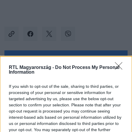
Kövess minket, és értesülj a friss hírekről a
RTL Magyarország -
Do Not Process My Personal
Facebookon is!
Information
Követem
If you wish to opt-out of the sale, sharing to third parties, or
processing of your personal or sensitive information for
targeted advertising by us, please use the below opt-out
section to confirm your selection. Please note that after your
opt-out request is processed you may continue seeing
interest-based ads based on personal information utilized by
us or personal information disclosed to third parties prior to
#
ÉLETMÓD
#
GASZTRONÓMIA
#
RECEPT
your opt-out. You may separately opt-out of the further