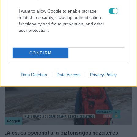
I want to allow Google to enable storage
Híradó
related to security, including authentication
functionality and fraud prevention, and other
Felrobbant egy powerbank, pillanatok alatt porig
user protection.
égett egy autó Debrecenben.
CONFIRM
14:09
Data Deletion
Data Access
Privacy Policy
Reggeli
„A csúcs opcionális, a biztonságos hazatérés