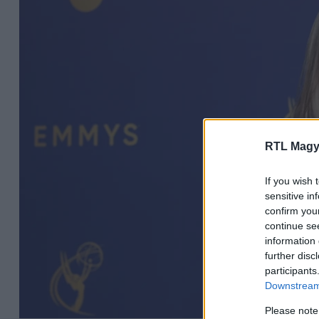
RTL Magy
If you wish 
sensitive in
confirm you
continue se
information 
further disc
participants
Downstream 
Please note