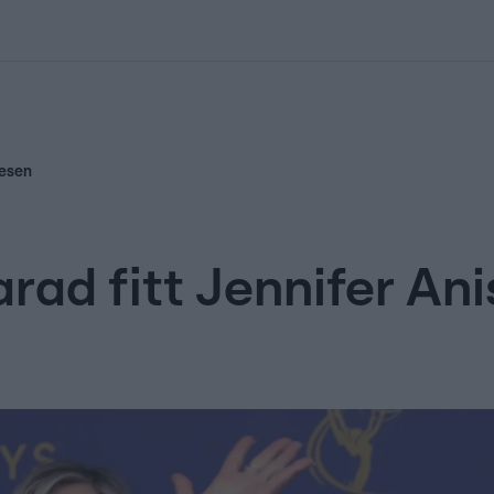
kolett
#
Időjárás
#
RTL műsor
#
Víz
#
Magyar Péter
#
Csillagjeg
vesen
marad fitt Jennifer A