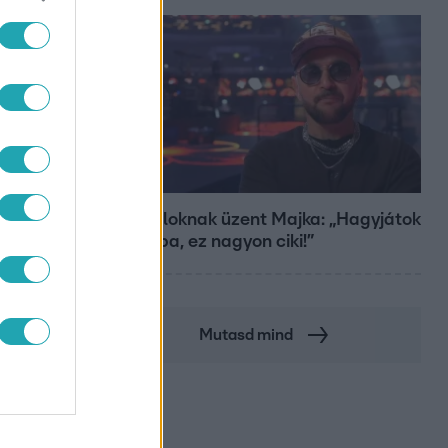
Bulvár
A fiataloknak üzent Majka: „Hagyjátok
ezt abba, ez nagyon ciki!”
Mutasd mind