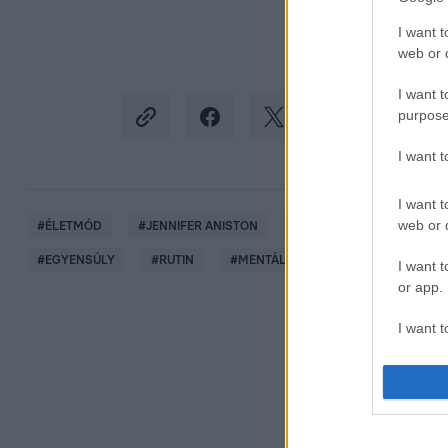
I want t
web or d
I want t
purpose
I want 
I want t
web or d
#
ÉLETMÓD
#
JENNIFER ANISTON
#
BÖJT
#
SZÍNÉSZNŐ
#
EGYENSÚLY
#
RUTIN
#
MENTÁLIS EGÉSZSÉG
I want t
or app.
I want t
I want t
authenti