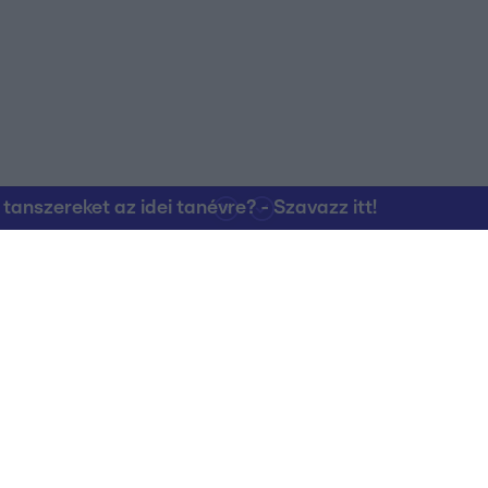
nszereket az idei tanévre? - Szavazz itt!
Kapcsolat
RTL Group Beszál
Magatartási Kó
az RTL+-on
Vállalati hírek
RTL Magyarorszá