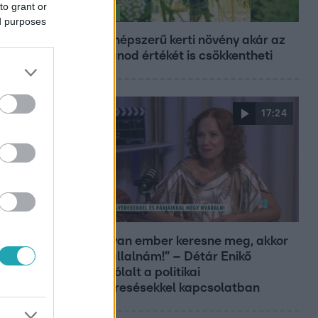
to grant or
Életmód
ed purposes
Ez a 3 népszerű kerti növény akár az
ingatlanod értékét is csökkentheti
17:24
Reggeli
„Ha olyan ember keresne meg, akkor
sem vállalnám!” – Détár Enikő
megszólalt a politikai
megkeresésekkel kapcsolatban