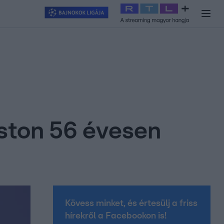
y
#
RTL+
#
Exek csatája 2026
#
Celeb vagyok, ments ki innen
#
H
niston 56 évesen
Kövess minket, és értesülj a friss
hírekről a Facebookon is!