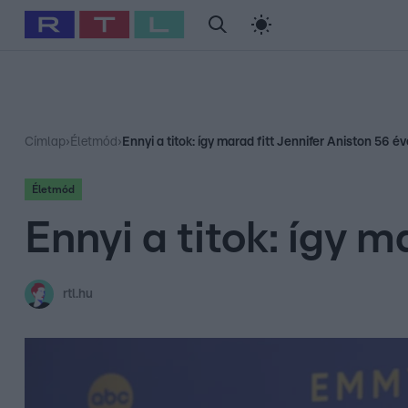
#
Babits Marcella
#
Szellő István
#
Most Wanted
#
Gallusz Ni
Címlap
›
Életmód
›
Ennyi a titok: így marad fitt Jennifer Aniston 56 é
Életmód
Ennyi a titok: így 
rtl.hu