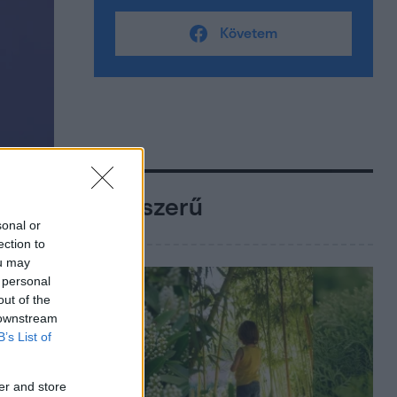
Követem
Népszerű
sonal or
ection to
ou may
 personal
out of the
 downstream
B’s List of
er and store