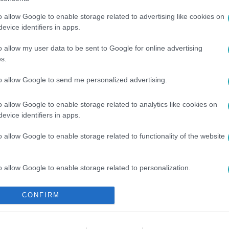
o allow Google to enable storage related to advertising like cookies on
evice identifiers in apps.
o allow my user data to be sent to Google for online advertising
s.
to allow Google to send me personalized advertising.
o allow Google to enable storage related to analytics like cookies on
evice identifiers in apps.
#
DIÉTA
#
EDZÉS
#
EGÉSZSÉGES
#
TÁPLÁLKOZÁS
o allow Google to enable storage related to functionality of the website
o allow Google to enable storage related to personalization.
o allow Google to enable storage related to security, including
CONFIRM
cation functionality and fraud prevention, and other user protection.