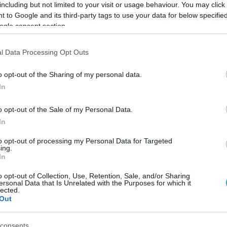
including but not limited to your visit or usage behaviour. You may click 
 to Google and its third-party tags to use your data for below specifi
ogle consent section.
Link másolása
l Data Processing Opt Outs
o opt-out of the Sharing of my personal data.
iráló példája annak, hogy a fittség nem
In
ínésznő alakját nemcsak a genetika
o opt-out of the Sale of my Personal Data.
, az okos táplálkozás és a mentális
In
hasonló formába hozni magad, az ő szokásai
to opt-out of processing my Personal Data for Targeted
tatjuk milyen rutint kövess hozzá!
ing.
In
o opt-out of Collection, Use, Retention, Sale, and/or Sharing
ersonal Data that Is Unrelated with the Purposes for which it
lected.
Out
között legyen a Google-találatokban!
consents