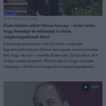
Fókusz
2024. március 27. 19:05
Életkrízisben lehet Vilmos herceg – óriási teher,
hogy felesége és édesapja is rákos
megbetegedéssel küzd
Édesanyja elvesztése után ez lehet a második
legnehezebb helyzet Vilmos hercegnek, amivel szembe
kell, hogy nézzen – mondta Bukovszky Zoltán Ákos, brit
királyi család-szakértő. Mióta kiderült, hogy nemcsak
édesapja, a király küzd daganatos megbetegedéssel,
hanem felesége, Katalin hercegné is, óriási nyomás
nehezedik a vállára.
5:55