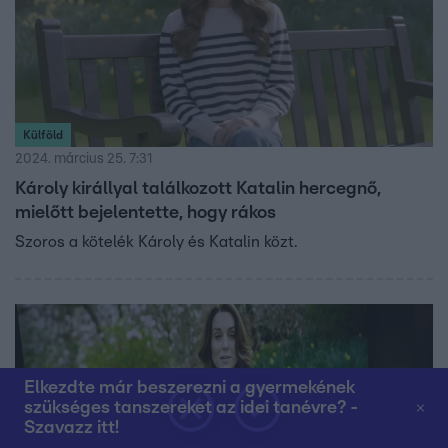
Külföld
2024. március 25. 7:31
Károly királlyal találkozott Katalin hercegnő,
mielőtt bejelentette, hogy rákos
Szoros a kötelék Károly és Katalin közt.
Elkezdte már beszerezni a gyermekének
szükséges tanszereket az idei tanévre? -
Szavazz itt!