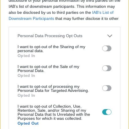
disclosure of your personal information by third parties on the
IAB’s list of downstream participants. This information may
also be disclosed by us to third parties on the
IAB’s List of
Downstream Participants
that may further disclose it to other
third parties.
Please note that this website/app uses one or more Google
Personal Data Processing Opt Outs
services and may gather and store information including but
Külföld
not limited to your visit or usage behaviour. You may click to
I want to opt-out of the Sharing of my
2024. június 21. 9:46
personal data.
grant or deny consent to Google and its third-party tags to
Opted In
Meglepő fotót tett közzé Katalin hercegné
use your data for below specified purposes in below Google
pénteken, itt van rá a magyarázat
consent section.
I want to opt-out of the Sale of my
Personal Data.
Vilmos walesi herceg pénteken betöltötte 42. életévét,
Opted In
felesége, Katalin gyerekeivel közös fotóval köszöntötte.
I want to opt-out of processing my
Personal Data for Targeted Advertising.
Opted In
I want to opt-out of Collection, Use,
Retention, Sale, and/or Sharing of my
Personal Data that Is Unrelated with the
Purposes for which it was collected.
Opted Out