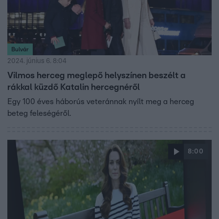
Bulvár
2024. június 6. 8:04
Vilmos herceg meglepő helyszínen beszélt a
rákkal küzdő Katalin hercegnéről
Egy 100 éves háborús veteránnak nyílt meg a herceg
beteg feleségéről.
8:00