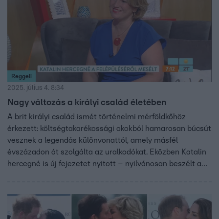
Reggeli
2025. július 4. 8:34
Nagy változás a királyi család életében
A brit királyi család ismét történelmi mérföldkőhöz
érkezett: költségtakarékossági okokból hamarosan búcsút
vesznek a legendás különvonattól, amely másfél
évszázadon át szolgálta az uralkodókat. Eközben Katalin
hercegné is új fejezetet nyitott – nyilvánosan beszélt a
betegség utáni nehézségekről, és újra megjelent a
nyilvánosság előtt.