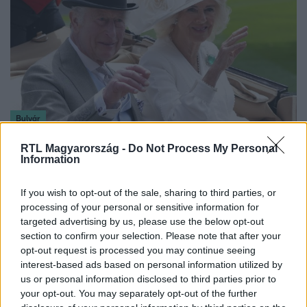
Bulvár
2024. június 23. 15:20
RTL Magyarország -
Do Not Process My Personal
Károly királynak annyira hiányoznak az unokái,
Information
hogy Amerikáig utazna értük
Harry herceg gyerekeit ritkán láthatja III. Károly, így
If you wish to opt-out of the sale, sharing to third parties, or
processing of your personal or sensitive information for
utazásra szánhatja el magát.
targeted advertising by us, please use the below opt-out
section to confirm your selection. Please note that after your
opt-out request is processed you may continue seeing
interest-based ads based on personal information utilized by
us or personal information disclosed to third parties prior to
your opt-out. You may separately opt-out of the further