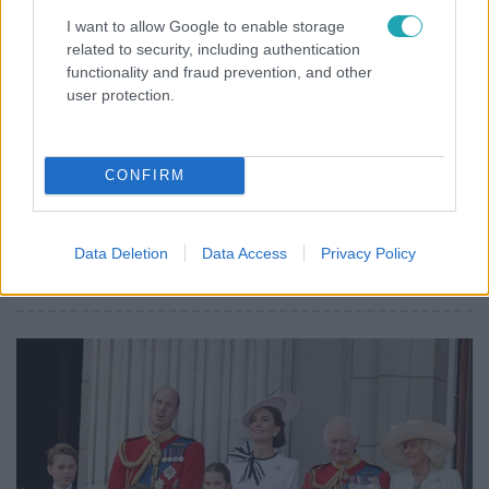
I want to allow Google to enable storage
related to security, including authentication
functionality and fraud prevention, and other
Bulvár
user protection.
2024. június 17. 10:10
Meglepő dolgokat olvasott ki a testbeszéd-
szakértő Vilmos hercegék fotójából
CONFIRM
A fotón Vilmos herceg a 10 éves György herceg, a 9 éves
Sarolta hercegnő és a 6 éves Lajos herceg
védelmezőjeként látható apák napja alkalmából. A fotót
Data Deletion
Data Access
Privacy Policy
Katalin hercegné Norfolkban készítette a múlt hónapban.