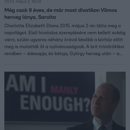
2024. május 2. 18:06
Még csak 9 éves, de már most divatikon Vilmos
herceg lánya, Sarolta
Charlotte Elizabeth Diana 2015. május 2-án látta meg a
napvilágot. Első hivatalos szereplésére nem kellett sokáig
várni, szülei ugyanis néhány órával később a kórház előtt
meg is mutatták őt a nyilvánosságnak. A brit trónöröklési
rendben – édesapja, és bátyja, György herceg után – a
harmadik helyen szerepel, rangját pedig előre lehet
tudni.