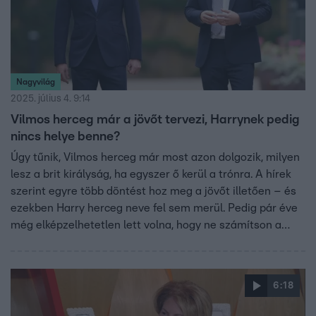
Nagyvilág
2025. július 4. 9:14
Vilmos herceg már a jövőt tervezi, Harrynek pedig
nincs helye benne?
Úgy tűnik, Vilmos herceg már most azon dolgozik, milyen
lesz a brit királyság, ha egyszer ő kerül a trónra. A hírek
szerint egyre több döntést hoz meg a jövőt illetően – és
ezekben Harry herceg neve fel sem merül. Pedig pár éve
még elképzelhetetlen lett volna, hogy ne számítson a
testvére támogatására.
6:18