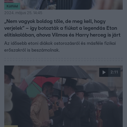
Külföld
2024. május 25. 14:45
„Nem vagyok boldog tőle, de meg kell, hogy
verjelek” – így botozták a fiúkat a legendás Eton
elitiskolában, ahova Vilmos és Harry herceg is járt
Az idősebb etoni diákok ostorozásról és másféle fizikai
erőszakról is beszámolnak.
2:11