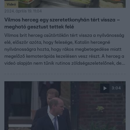
Videó
2024. április 19. 11:04
Vilmos herceg egy szeretetkonyhán tért vissza –
megható gesztust tettek felé
Vilmos brit herceg csütörtökön tért vissza a nyilvánosság
elé, először azóta, hogy felesége, Katalin hercegné
nyilvánosságra hozta, hogy rákos megbetegedése miatt
megelőző kemoterápiás kezelésen vesz részt. A herceg a
videó alapján nem tűnik rutinos zöldségszeletelőnek, de
ezt senki nem róhatja fel neki.
3:04