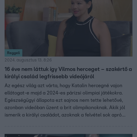
Reggeli
2024. augusztus 13. 8:26
16 éve nem láttuk így Vilmos herceget – szakértő a
királyi család legfrissebb videójáról
Az egész világ azt várta, hogy Katalin hercegné vajon
ellátogat-e majd a 2024-es párizsi olimpiai játékokra.
Egészségügyi állapota ezt sajnos nem tette lehetővé,
azonban videóban üzent a brit olimpikonoknak. Akik jól
ismerik a királyi családot, azoknak a felvétel sok apró
részlete bír nagy jelentőséggel. Milyen Katalin
egészségügyi állapota, hogy van Károly király? –
Shenouda Nóra, a brit királyi család szakértője