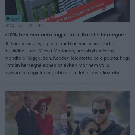
Reggeli
2024. május 29. 9:17
2024-ben már nem fogjuk látni Katalin hercegnét
III. Károly viszonylag jó állapotban van, visszatért a
munkába – ezt Micski Marianna, protokollszakértő
mondta a Reggeliben. Kedden jelentette be a palota, hogy
Katalin hercegné ebben az évben már nem vállal
nyilvános megjelenést, ebből arra lehet következtetni,
hogy nincs jó állapotban. A videóban szóba került Harry
és Meghan nem túl jól sikerült nigériai látogatása is.