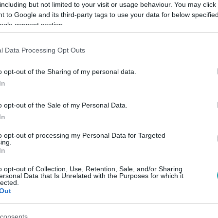
including but not limited to your visit or usage behaviour. You may click 
 to Google and its third-party tags to use your data for below specifi
ogle consent section.
Link másolása
l Data Processing Opt Outs
o opt-out of the Sharing of my personal data.
ég egészséges is? Ez a 4 hozzávalós
In
Liszt és cukor nélkül készül, mégis puha és
o opt-out of the Sale of my Personal Data.
t tartalmaz. Tökéletes választás, ha
In
igazán finomat.
to opt-out of processing my Personal Data for Targeted
ing.
In
o opt-out of Collection, Use, Retention, Sale, and/or Sharing
ersonal Data that Is Unrelated with the Purposes for which it
lected.
között legyen a Google-találatokban!
Out
consents