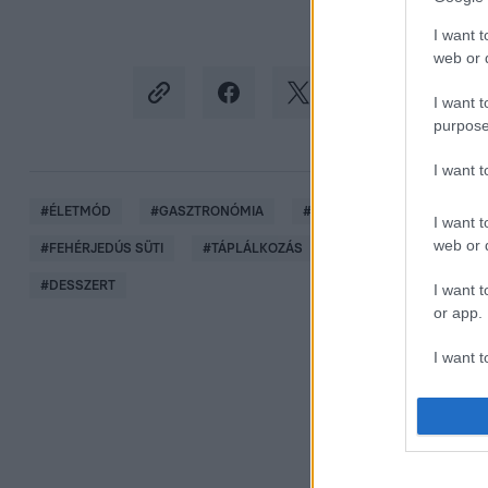
I want t
web or d
I want t
purpose
I want 
#
ÉLETMÓD
#
GASZTRONÓMIA
#
RECEPT
#
ÉTKEZÉS
I want t
web or d
#
FEHÉRJEDÚS SÜTI
#
TÁPLÁLKOZÁS
#
EDZÉS
#
EGÉSZ
#
DESSZERT
I want t
or app.
I want t
I want t
authenti