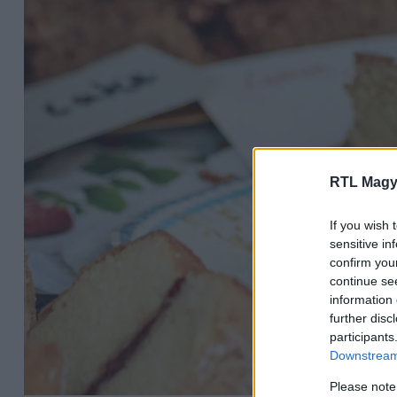
RTL Magy
If you wish 
sensitive in
confirm you
continue se
information 
further disc
participants
Downstream 
Please note