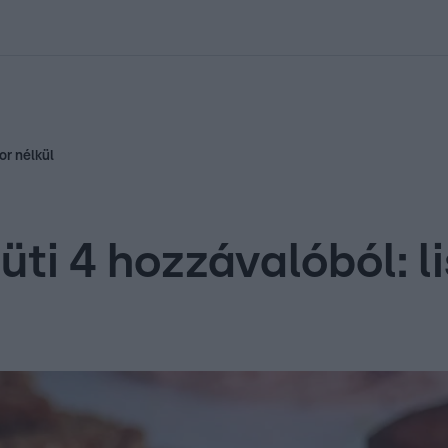
kolett
#
Időjárás
#
RTL műsor
#
Víz
#
Magyar Péter
#
Csillagjeg
or nélkül
ti 4 hozzávalóból: li