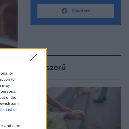
Követem
Népszerű
sonal or
ection to
ou may
 personal
out of the
 downstream
B’s List of
er and store