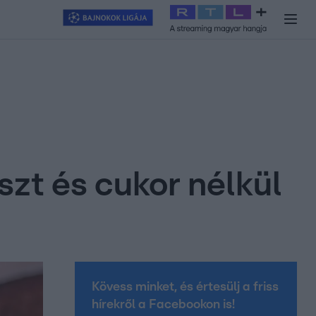
y
#
RTL+
#
Exek csatája 2026
#
Celeb vagyok, ments ki innen
#
H
szt és cukor nélkül
Kövess minket, és értesülj a friss
hírekről a Facebookon is!