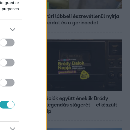
to grant or
Életmód
ed purposes
Ez a nyári lábbeli észrevétlenül nyírja
ki a bokádat és a gerincedet
Belföld
Generációk együtt éneklik Bródy
János legendás slágerét – elkészült
az új klip