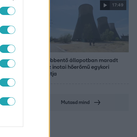
17:49
Fókusz
DIÉTA
Megdöbbentő állapotban maradt
meg az inotai hőerőmű egykori
központja
Mutasd mind