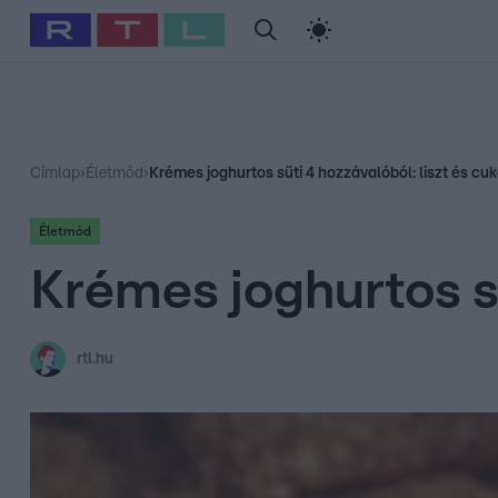
#
Babits Marcella
#
Szellő István
#
Most Wanted
#
Gallusz Ni
Címlap
›
Életmód
›
Krémes joghurtos süti 4 hozzávalóból: liszt és cuk
Életmód
Krémes joghurtos sü
rtl.hu