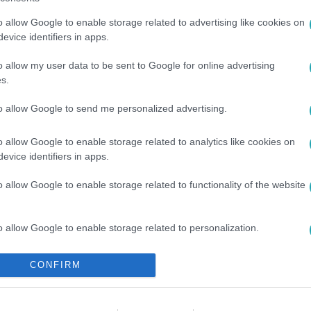
o allow Google to enable storage related to advertising like cookies on
evice identifiers in apps.
o allow my user data to be sent to Google for online advertising
s.
to allow Google to send me personalized advertising.
#
FŐZÉS
#
KONYHA
#
GASZTRO
#
GÖRÖG JOGHURT
#
o allow Google to enable storage related to analytics like cookies on
evice identifiers in apps.
SÉGES TÁPLÁLKOZÁS
#
LISZTMENTES
#
CUKORMENTES
o allow Google to enable storage related to functionality of the website
o allow Google to enable storage related to personalization.
o allow Google to enable storage related to security, including
CONFIRM
cation functionality and fraud prevention, and other user protection.