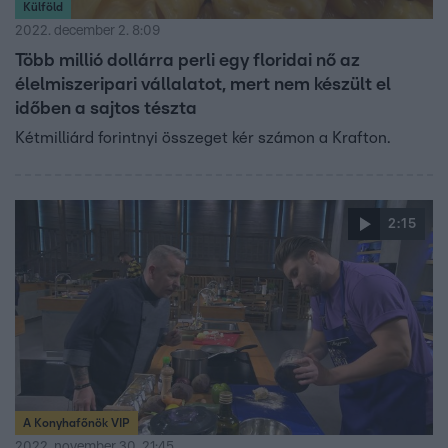
Külföld
2022. december 2. 8:09
Több millió dollárra perli egy floridai nő az
élelmiszeripari vállalatot, mert nem készült el
időben a sajtos tészta
Kétmilliárd forintnyi összeget kér számon a Krafton.
2:15
A Konyhafőnök VIP
2022. november 30. 21:45