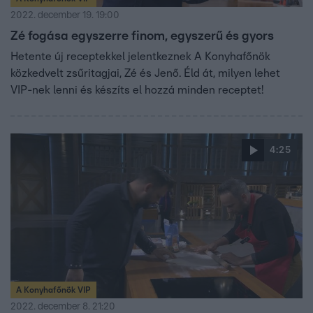
2022. december 19. 19:00
Zé fogása egyszerre finom, egyszerű és gyors
Hetente új receptekkel jelentkeznek A Konyhafőnök
közkedvelt zsűritagjai, Zé és Jenő. Éld át, milyen lehet
VIP-nek lenni és készíts el hozzá minden receptet!
4:25
A Konyhafőnök VIP
2022. december 8. 21:20