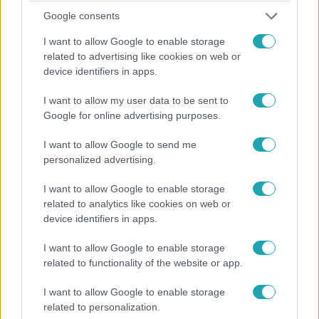
Google consents
I want to allow Google to enable storage
related to advertising like cookies on web or
device identifiers in apps.
A Konyhafőnök
I want to allow my user data to be sent to
2023. szeptember 5. 20:30
Google for online advertising purposes.
Lacinak gép nélkül kellett megküzdenie a
I want to allow Google to send me
tésztájával
personalized advertising.
Földi Lacinak el kellett búcsúznia az egyik fontos géptől
főzés közben, ami eléggé megnehezítette a munkáját.
I want to allow Google to enable storage
related to analytics like cookies on web or
device identifiers in apps.
1:04
I want to allow Google to enable storage
related to functionality of the website or app.
I want to allow Google to enable storage
related to personalization.