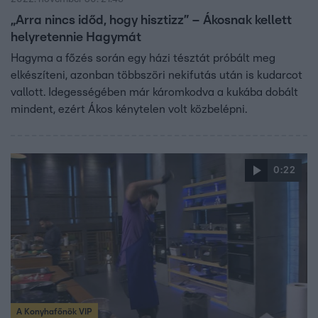
„Arra nincs időd, hogy hisztizz” – Ákosnak kellett
helyretennie Hagymát
Hagyma a főzés során egy házi tésztát próbált meg
elkészíteni, azonban többszöri nekifutás után is kudarcot
vallott. Idegességében már káromkodva a kukába dobált
mindent, ezért Ákos kénytelen volt közbelépni.
0:22
A Konyhafőnök VIP