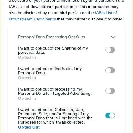
disclosure of your personal information by third parties on the
IAB’s list of downstream participants. This information may
also be disclosed by us to third parties on the
IAB’s List of
Downstream Participants
that may further disclose it to other
third parties.
A Konyhafőnök
2023. szeptember 7. 20:25
Please note that this website/app uses one or more Google
Personal Data Processing Opt Outs
services and may gather and store information including but
Sárközi Ákost felbosszantotta, hogy Marci
not limited to your visit or usage behaviour. You may click to
I want to opt-out of the Sharing of my
palacsintákra pazarolta az idejét
personal data.
grant or deny consent to Google and its third-party tags to
Opted In
Bartus Marcell ragaszkodott az eredeti koncepciójához,
use your data for below specified purposes in below Google
miszerint különböző színű palacsinták lesznek a tányérja
consent section.
I want to opt-out of the Sale of my
Personal Data.
ékei, azonban több próbálkozás után sem sikerült elérnie
Opted In
a kívánt állagot. A kilátástalan palacsintasütésének a
mentora vetett véget.
I want to opt-out of processing my
Personal Data for Targeted Advertising.
Opted In
I want to opt-out of Collection, Use,
Retention, Sale, and/or Sharing of my
2:03
Personal Data that Is Unrelated with the
Purposes for which it was collected.
Opted Out