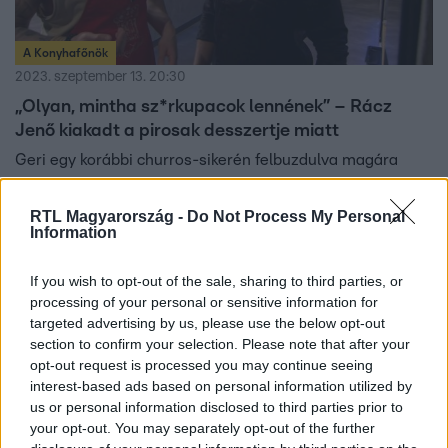
A Konyhafőnök
2023. szeptember 13. 20:30
„Olyan, mintha sz*rkupacok lennének” – Rácz
Jenő kiakadt a pirosak desszertje miatt
Geri egy korábbi churros-sikerén felbuzdulva magára
vállalta az égetett tészta elkészítését, azonban nem úgy
alakultak a dolgok, ahogy elképzelte. Bár Rácz Jenő
RTL Magyarország -
Do Not Process My Personal
Information
többször is ellenőrizte a tésztát, a sütőbe került
végeredmény nem sikerült esztétikusra.
If you wish to opt-out of the sale, sharing to third parties, or
processing of your personal or sensitive information for
targeted advertising by us, please use the below opt-out
2:12
section to confirm your selection. Please note that after your
opt-out request is processed you may continue seeing
interest-based ads based on personal information utilized by
us or personal information disclosed to third parties prior to
your opt-out. You may separately opt-out of the further