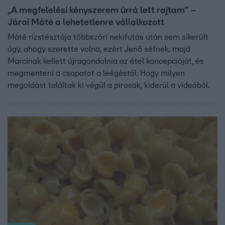
„A megfelelési kényszerem úrrá lett rajtam” –
Járai Máté a lehetetlenre vállalkozott
Máté rizstésztája többszöri nekifutás után sem sikerült
úgy, ahogy szerette volna, ezért Jenő séfnek, majd
Marcinak kellett újragondolnia az étel koncepcióját, és
megmenteni a csapatot a leégéstől. Hogy milyen
megoldást találtak ki végül a pirosak, kiderül a videóból.