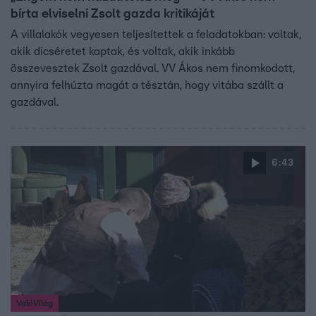
bírta elviselni Zsolt gazda kritikáját
A villalakók vegyesen teljesítettek a feladatokban: voltak,
akik dicséretet kaptak, és voltak, akik inkább
összevesztek Zsolt gazdával. VV Ákos nem finomkodott,
annyira felhúzta magát a tésztán, hogy vitába szállt a
gazdával.
6:43
ValóVilág