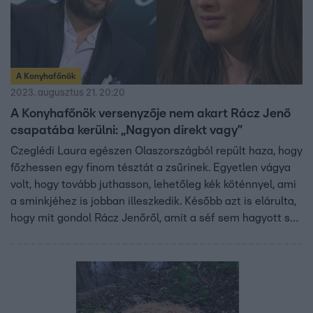
A Konyhafőnök
2023. augusztus 21. 20:20
A Konyhafőnök versenyzője nem akart Rácz Jenő
csapatába kerülni: „Nagyon direkt vagy”
Czeglédi Laura egészen Olaszországból repült haza, hogy
főzhessen egy finom tésztát a zsűrinek. Egyetlen vágya
volt, hogy tovább juthasson, lehetőleg kék köténnyel, ami
a sminkjéhez is jobban illeszkedik. Később azt is elárulta,
hogy mit gondol Rácz Jenőről, amit a séf sem hagyott szó
nélkül.