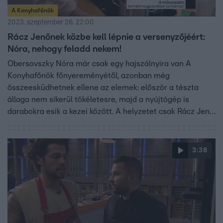
A Konyhafőnök
2023. szeptember 26. 22:00
Rácz Jenőnek közbe kell lépnie a versenyzőjéért:
Nóra, nehogy feladd nekem!
Obersovszky Nóra már csak egy hajszálnyira van A
Konyhafőnök főnyereményétől, azonban még
összeesküdhetnek ellene az elemek: először a tészta
állaga nem sikerül tökéletesre, majd a nyújtógép is
darabokra esik a kezei között. A helyzetet csak Rácz Jenő
mentheti meg. A Konyhafőnök 20:00-kor folytatódik az
RTL-en.
3:38