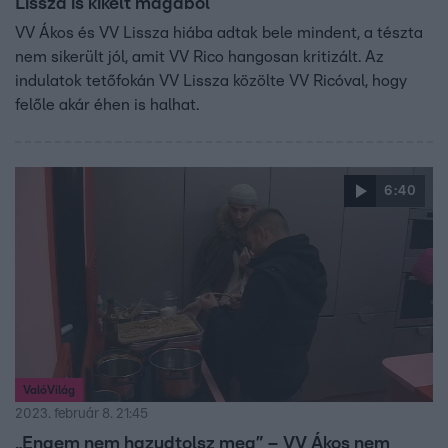
Lissza is kikelt magából
VV Ákos és VV Lissza hiába adtak bele mindent, a tészta
nem sikerült jól, amit VV Rico hangosan kritizált. Az
indulatok tetőfokán VV Lissza közölte VV Ricóval, hogy
felőle akár éhen is halhat.
6:40
ValóVilág
2023. február 8. 21:45
„Engem nem hazudtolsz meg” – VV Ákos nem