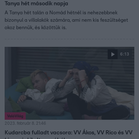
Tanya hét második napja
A Tanya hét talán a Nomád hétnél is nehezebbnek
bizonyul a villalakók számára, ami nem kis feszültséget
okoz bennük, és közöttük is.
6:13
ValóVilág
2023. február 8. 21:46
Kudarcba fulladt vacsora: VV Ákos, VV Rico és VV