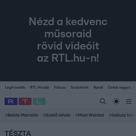
Nézd a kedvenc
műsoraid
rövid videóit
az RTL.hu-n!
Legfrissebb
RTL Híradó
Fókusz
Sztárhírek
Randi
Celeb vagyok, me
#
Babits Marcella
#
Szellő István
#
Most Wanted
#
Gallusz Niko
TÉSZTA