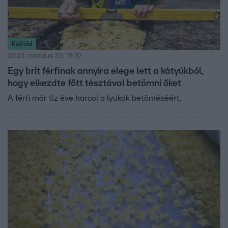
Külföld
2023. március 30. 15:10
Egy brit férfinak annyira elege lett a kátyúkból,
hogy elkezdte főtt tésztával betömni őket
A férfi már tíz éve harcol a lyukak betöméséért.