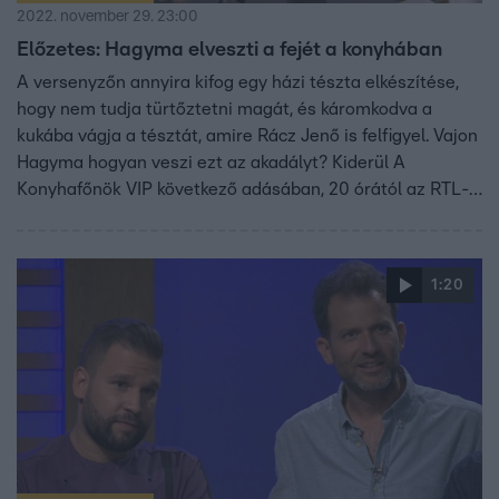
2022. november 29. 23:00
Előzetes: Hagyma elveszti a fejét a konyhában
A versenyzőn annyira kifog egy házi tészta elkészítése,
hogy nem tudja türtőztetni magát, és káromkodva a
kukába vágja a tésztát, amire Rácz Jenő is felfigyel. Vajon
Hagyma hogyan veszi ezt az akadályt? Kiderül A
Konyhafőnök VIP következő adásában, 20 órától az RTL-
en.
1:20