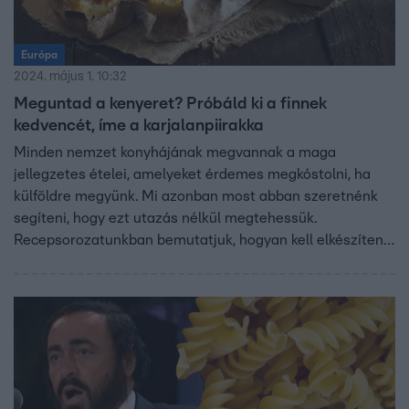
Európa
2024. május 1. 10:32
Meguntad a kenyeret? Próbáld ki a finnek
kedvencét, íme a karjalanpiirakka
Minden nemzet konyhájának megvannak a maga
jellegzetes ételei, amelyeket érdemes megkóstolni, ha
külföldre megyünk. Mi azonban most abban szeretnénk
segíteni, hogy ezt utazás nélkül megtehessük.
Recepsorozatunkban bemutatjuk, hogyan kell elkészíteni
az Európai Unió országainak egy-egy nemzeti ételét.
Ebben a részben lássuk Finnország kedvencét, íme a
karjalanpiirakka, a rozsos tésztába töltött finomság.