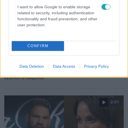
I want to allow Google to enable storage
related to security, including authentication
functionality and fraud prevention, and other
user protection.
A Konyhafőnök
2023. szeptember 1. 20:35
Rácz Jenő kiakadt Nesikára: „Ez mi a lósz*r? Ezt
CONFIRM
komolyan gondolod?”
A főzés során Nesika sok bosszúságot okozott Larának,
azonban az egyik hibás eleme nemcsak neki, de Rácz
Data Deletion
Data Access
Privacy Policy
Jenőnek is szemet szúrt. A séf megdöbbenve kérte
számon a csapatát.
2:01