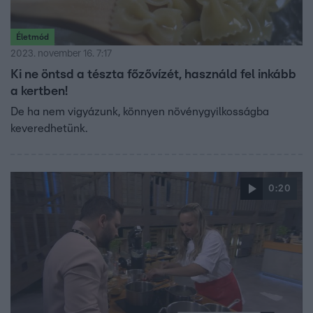
Életmód
2023. november 16. 7:17
Ki ne öntsd a tészta főzővízét, használd fel inkább
a kertben!
De ha nem vigyázunk, könnyen növénygyilkosságba
keveredhetünk.
0:20