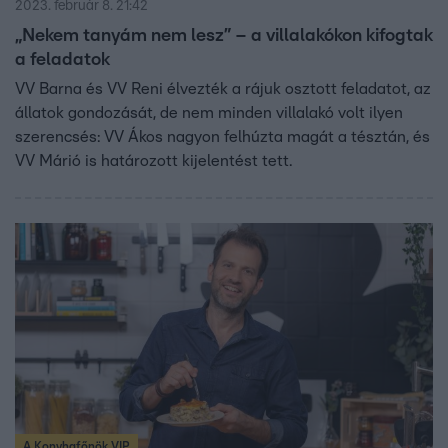
2023. február 8. 21:42
„Nekem tanyám nem lesz” – a villalakókon kifogtak
a feladatok
VV Barna és VV Reni élvezték a rájuk osztott feladatot, az
állatok gondozását, de nem minden villalakó volt ilyen
szerencsés: VV Ákos nagyon felhúzta magát a tésztán, és
VV Márió is határozott kijelentést tett.
A Konyhafőnök VIP