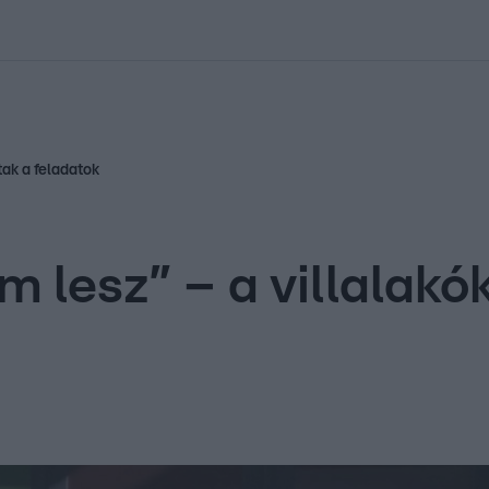
kolett
#
Időjárás
#
RTL műsor
#
Víz
#
Magyar Péter
#
Csillagjeg
ak a feladatok
lesz” – a villalakók