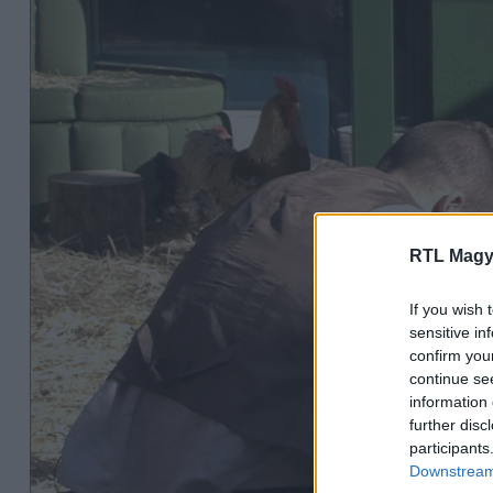
RTL Magy
If you wish 
sensitive in
confirm you
continue se
information 
further disc
participants
Downstream 