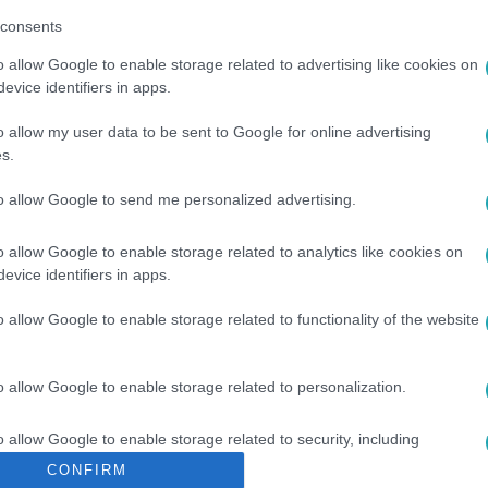
consents
o allow Google to enable storage related to advertising like cookies on
evice identifiers in apps.
között legyen a Google-találatokban!
o allow my user data to be sent to Google for online advertising
s.
to allow Google to send me personalized advertising.
o allow Google to enable storage related to analytics like cookies on
evice identifiers in apps.
o allow Google to enable storage related to functionality of the website
o allow Google to enable storage related to personalization.
#
11. ÉVAD
#
VV MÁRIÓ
#
VV LISSZA
#
VV ÁKOS
o allow Google to enable storage related to security, including
cation functionality and fraud prevention, and other user protection.
CONFIRM