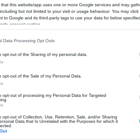
 that this website/app uses one or more Google services and may gath
including but not limited to your visit or usage behaviour. You may click 
 to Google and its third-party tags to use your data for below specifi
ogle consent section.
Link másolása
l Data Processing Opt Outs
o opt-out of the Sharing of my personal data.
In
uk osztott feladatot, az állatok gondozását,
o opt-out of the Sale of my Personal Data.
n szerencsés: VV Ákos nagyon felhúzta
In
ározott kijelentést tett.
to opt-out of processing my Personal Data for Targeted
ing.
In
o opt-out of Collection, Use, Retention, Sale, and/or Sharing
ersonal Data that Is Unrelated with the Purposes for which it
lected.
RTL+ Premiumon
!
Out