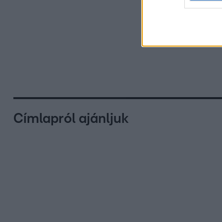
Címlapról ajánljuk