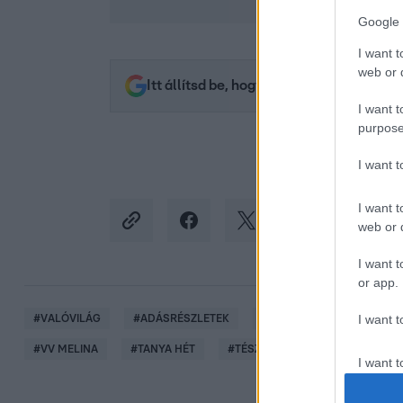
Google 
I want t
web or d
Itt állítsd be, hogy az RTL.hu az elsők 
I want t
purpose
I want 
I want t
web or d
I want t
or app.
I want t
#
VALÓVILÁG
#
ADÁSRÉSZLETEK
#
VALÓVILÁG11
#
VV11
#
VV MELINA
#
TANYA HÉT
#
TÉSZTA
I want t
authenti