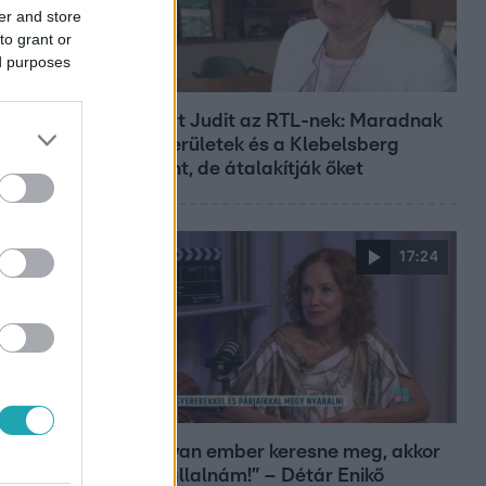
er and store
to grant or
ed purposes
Híradó
Lannert Judit az RTL-nek: Maradnak
a tankerületek és a Klebelsberg
Központ, de átalakítják őket
17:24
Reggeli
„Ha olyan ember keresne meg, akkor
sem vállalnám!” – Détár Enikő