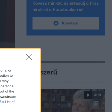
Kövess minket, és értesülj a friss
hírekről a Facebookon is!
Követem
sonal or
Népszerű
ection to
ou may
 personal
out of the
3:14
 downstream
B’s List of