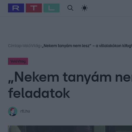
#
Babits Marcella
#
Szellő István
#
Most Wanted
#
Gallusz Ni
Címlap
›
ValóVilág
›
„Nekem tanyám nem lesz” – a villalakókon kifogt
ValóVilág
„Nekem tanyám nem 
feladatok
rtl.hu