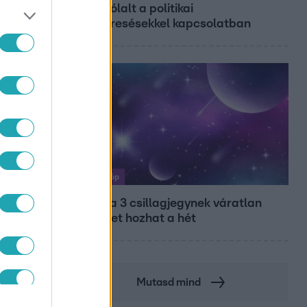
megszólalt a politikai
megkeresésekkel kapcsolatban
Horoszkóp
Ennek a 3 csillagjegynek váratlan
sikereket hozhat a hét
Mutasd mind