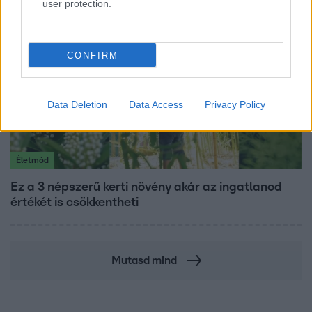
user protection.
CONFIRM
Data Deletion
Data Access
Privacy Policy
Életmód
Ez a 3 népszerű kerti növény akár az ingatlanod
értékét is csökkentheti
Mutasd mind