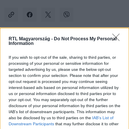
RTL Magyarország -
Do Not Process My Personal
Kövess minket, és értesülj a friss hírekről a
Information
Facebookon is!
If you wish to opt-out of the sale, sharing to third parties, or
processing of your personal or sensitive information for
Követem
targeted advertising by us, please use the below opt-out
section to confirm your selection. Please note that after your
opt-out request is processed you may continue seeing
interest-based ads based on personal information utilized by
us or personal information disclosed to third parties prior to
your opt-out. You may separately opt-out of the further
#
KULTÚRA
#
LUCIANO PAVAROTTI
#
TENOR
disclosure of your personal information by third parties on the
IAB’s list of downstream participants. This information may
#
TÉSZTA
#
ÉNEKES
#
ÉTEL
#
NŐ
#
FUTBALL
also be disclosed by us to third parties on the
IAB’s List of
#
ZENE
#
OPERA
Downstream Participants
that may further disclose it to other