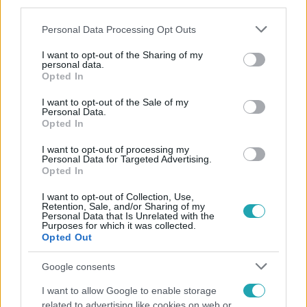
third parties.
Please note that this website/app uses one or more Google
Personal Data Processing Opt Outs
services and may gather and store information including but
not limited to your visit or usage behaviour. You may click to
I want to opt-out of the Sharing of my
personal data.
grant or deny consent to Google and its third-party tags to
Opted In
use your data for below specified purposes in below Google
consent section.
Népszerű
I want to opt-out of the Sale of my
Personal Data.
Opted In
I want to opt-out of processing my
Personal Data for Targeted Advertising.
17:24
Opted In
I want to opt-out of Collection, Use,
Retention, Sale, and/or Sharing of my
Personal Data that Is Unrelated with the
Purposes for which it was collected.
Opted Out
Google consents
I want to allow Google to enable storage
related to advertising like cookies on web or
Reggeli