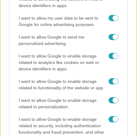
device identifiers in apps.
„Ha olyan ember keresne meg, akkor sem
vállalnám!” – Détár Enikő megszólalt a politikai
I want to allow my user data to be sent to
megkeresésekkel kapcsolatban
Google for online advertising purposes.
I want to allow Google to send me
personalized advertising.
I want to allow Google to enable storage
related to analytics like cookies on web or
device identifiers in apps.
I want to allow Google to enable storage
related to functionality of the website or app.
I want to allow Google to enable storage
related to personalization.
Bulvár
I want to allow Google to enable storage
Veréb Tamás és felesége nagy bejelentést tettek
related to security, including authentication
functionality and fraud prevention, and other