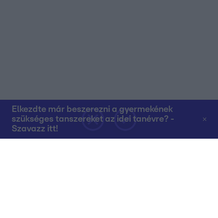
Elkezdte már beszerezni a gyermekének
szükséges tanszereket az idei tanévre? -
Szavazz itt!