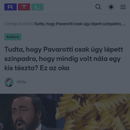
Legfrissebb
RTL Híradó
Fókusz
Sztárhírek
Randi
Celeb vagyok, me
#
Babits Marcella
#
Szellő István
#
Most Wanted
#
Gallusz Niko
Címlap
›
Kultúra
›
Tudta, hogy Pavarotti csak úgy lépett színpadra, hogy mindig volt nála egy kis tészta? Ez az oka
Kultúra
Tudta, hogy Pavarotti csak úgy lépett
színpadra, hogy mindig volt nála egy
kis tészta? Ez az oka
rtl.hu