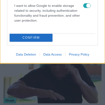
Spanyolországi nyaralásáról üzent, és a
I want to allow Google to enable storage
lejáratásáról beszélt a gyereket felrúgó
related to security, including authentication
karateedző
functionality and fraud prevention, and other
A Spanyolországban nyaraló férfi szerint napok óta
user protection.
lejárató hadjárat folyik ellene, pedig ő szerinte semmi
olyat nem tett, amivel a médiában megszólaló szülők
vádolják.
CONFIRM
2:19
Data Deletion
Data Access
Privacy Policy
Híradó