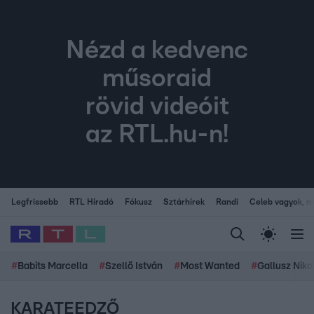
Nézd a kedvenc
műsoraid
rövid videóit
az RTL.hu-n!
Legfrissebb
RTL Híradó
Fókusz
Sztárhírek
Randi
Celeb vagyok, me
#
Babits Marcella
#
Szellő István
#
Most Wanted
#
Gallusz Niko
KARATEEDZŐ