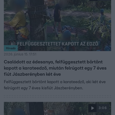
Híradó
2026. június 15. 17:51
Csalódott az édesanya, felfüggesztett börtönt
kapott a karateedző, miután felrúgott egy 7 éves
fiút Jászberényben két éve
Felfüggesztett börtönt kapott a karateedző, aki két éve
felrúgott egy 7 éves kisfiút Jászberényben.
3:06