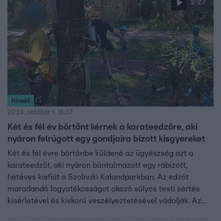
2:27
Híradó
2024. október 1. 15:37
Két és fél év börtönt kérnek a karateedzőre, aki
nyáron felrúgott egy gondjaira bízott kisgyereket
Két és fél évre börtönbe küldené az ügyészség azt a
karateedzőt, aki nyáron bántalmazott egy rábízott,
hétéves kisfiút a Szolnoki Kalandparkban. Az edzőt
maradandó fogyatékosságot okozó súlyos testi sértés
kísérletével és kiskorú veszélyeztetésével vádolják. Az
RTL Híradónknak a kisfiú anyukája azt mondta, örülnek,