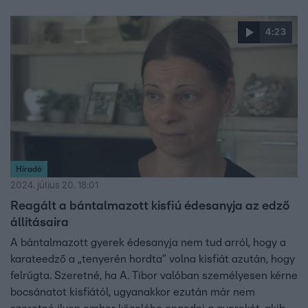
4:23
Híradó
2024. július 20. 18:01
Reagált a bántalmazott kisfiú édesanyja az edző
állításaira
A bántalmazott gyerek édesanyja nem tud arról, hogy a
karateedző a „tenyerén hordta” volna kisfiát azután, hogy
felrúgta. Szeretné, ha A. Tibor valóban személyesen kérne
bocsánatot kisfiától, ugyanakkor ezután már nem