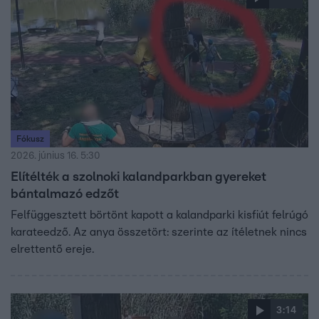
Fókusz
2026. június 16. 5:30
Elítélték a szolnoki kalandparkban gyereket
bántalmazó edzőt
Felfüggesztett börtönt kapott a kalandparki kisfiút felrúgó
karateedző. Az anya összetört: szerinte az ítéletnek nincs
elrettentő ereje.
3:14