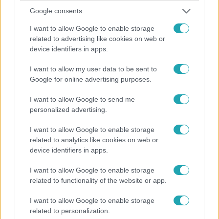
Joe Biden nem áll többet ellen, magyar idő szerint
Google consents
vasárnap bejelentette, hogy nem indul az elnöki székért.
I want to allow Google to enable storage
Alelnökét, Kamala Harrist javasolta maga helyett, ő lehet
related to advertising like cookies on web or
a demokraták új elnökjelöltje. Magyarországon közben
device identifiers in apps.
újabb vádakkal álltak elő a kisfút felrúgó karateedző
állítólagos áldozatai, de a férfi mindent tagad. Exkluzív,
I want to allow my user data to be sent to
közel félórás interjút készítettünk Radnai Márkkal, a Tisza
Google for online advertising purposes.
Párt alelnökével: elmondta, hogyan került a politika
I want to allow Google to send me
közelébe, és reagált a 2015-ös színházi balhéra is.
personalized advertising.
Továbbra sincs klíma a Szent János Kórházban, de Kásler
Miklós annyit üzent: ő is műtött már 50 fokos műtőben,
I want to allow Google to enable storage
Semjén Zsolt pedig csak nevetett, amikor erről kérdezte a
related to analytics like cookies on web or
Híradó. Sebestyén Balázs DJ Otiként mutatkozott be a
device identifiers in apps.
Balatonon, távozott a ValóVilágból a várandós VV Reni, és
I want to allow Google to enable storage
összeállt a Sztárbox mezőnye. A hét videós
related to functionality of the website or app.
összefoglalója.
Baleset-bűnügy
I want to allow Google to enable storage
2024. július 25. 7:42
related to personalization.