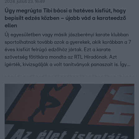
2024. július 23. 16:49
Úgy megrúgta Tibi bácsi a hatéves kisfiút, hogy
bepisilt edzés közben – újabb vád a karateedző
ellen
Új egyesületben vagy másik jászberényi karate klubban
sportolhatnak tovább azok a gyerekek, akik korábban a 7
éves kisfiút felrúgó edzőhöz jártak. Ezt a karate
szövetség főtitkára mondta az RTL Híradónak. Azt
ígérték, kivizsgálják a volt tanítványok panaszait is. Így
például azt, amikor az edző úgy megrúgott egy 6 éves
gyereket, hogy az bepisilt – erről anyja mesélt a
Híradónak. A rendőrség egyelőre garázdaság vétségével
gyanúsítja a bántalmazó férfit, de vizsgálják, hogy
elkövetett-e súlyosabb bűncselekményt is.