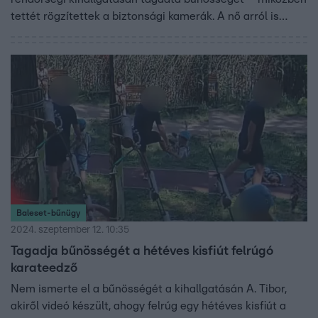
tettét rögzítettek a biztonsági kamerák. A nő arról is
beszélt, hogy idáig bízott abban, hogy a férfi a lelke
mélyén „egy igaz ember”. Az edzőt az RTL Híradó stábja
hiába kereste.
Baleset-bűnügy
2024. szeptember 12. 10:35
Tagadja bűnösségét a hétéves kisfiút felrúgó
karateedző
Nem ismerte el a bűnösségét a kihallgatásán A. Tibor,
akiről videó készült, ahogy felrúg egy hétéves kisfiút a