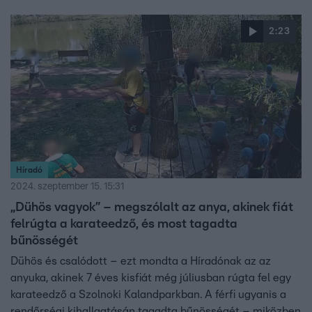
hogy pont kerülhet az ügy végére, de fia máig nincs túl a
történteken.
2:23
Híradó
2024. szeptember 15. 15:31
„Dühös vagyok” – megszólalt az anya, akinek fiát
felrúgta a karateedző, és most tagadta
bűnösségét
Dühös és csalódott – ezt mondta a Híradónak az az
anyuka, akinek 7 éves kisfiát még júliusban rúgta fel egy
karateedző a Szolnoki Kalandparkban. A férfi ugyanis a
rendőrségi kihallgatásán tagadta bűnösségét – miközben