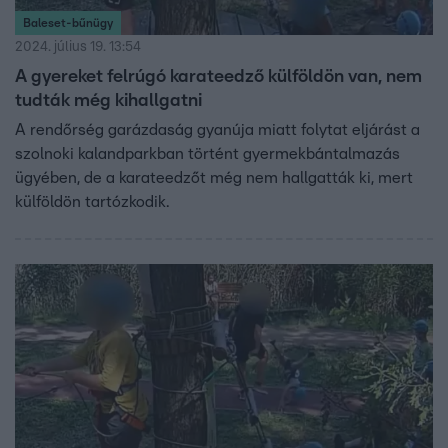
Baleset-bűnügy
2024. július 19. 13:54
A gyereket felrúgó karateedző külföldön van, nem
tudták még kihallgatni
A rendőrség garázdaság gyanúja miatt folytat eljárást a
szolnoki kalandparkban történt gyermekbántalmazás
ügyében, de a karateedzőt még nem hallgatták ki, mert
külföldön tartózkodik.