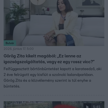
Bulvár
2026. június 17. 5:00
Görög Zita kikelt magából: „Ez lenne az
igazságszolgáltatás, vagy ez egy rossz vicc?”
Felfüggesztett börtönbüntetést kapott a karateedző, aki
2 éve felrúgott egy kisfiút a szolnoki kalandparkban.
Görög Zita és a közvélemény szerint is túl enyhe a
büntetés.
5:45