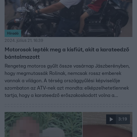
Híradó
2024. július 21. 16:39
Motorosok lepték meg a kisfiút, akit a karateedző
bántalmazott
Rengeteg motoros gyűlt össze vasárnap Jászberényben,
hogy megmutassák Rolinak, nemcsak rossz emberek
vannak a világon. A térség országgyűlési képviselője
szombaton az ATV-nek azt mondta: elképzelhetetlennek
tartja, hogy a karateedző erőszakoskodott volna a
tanítványaival. Pócs János szerint, a férfinak volt egy
gyenge pillanata. Ezért a mondatáért ma elnézést kért a
Facebookon. A karateedző szombaton azt mondta
3:19
Híradónknak, hogy kifejezetten jó a kapcsolatuk a
kormánypárti képviselővel.