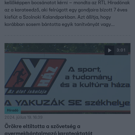
kellőképpen bocsánatot kérni – mondta az RTL Híradónak
az a karateedző, aki felrúgott egy gondjaira bízott 7 éves
kisfiút a Szolnoki Kalandparkban. Azt állítja, hogy
korábban sosem bántotta egyik tanítványát vagy
barátnőjét sem, és pert indít rágalmazás miatt azok ellen,
akik ennek ellenkezőjéről nyilatkoznak a sajtóban. Azt
ígérte, vállalja tettéért a felelősséget.
3:01
Híradó
2024. július 19. 16:39
Örökre eltiltotta a szövetség a
gyermekbántalmazó karateoktatót