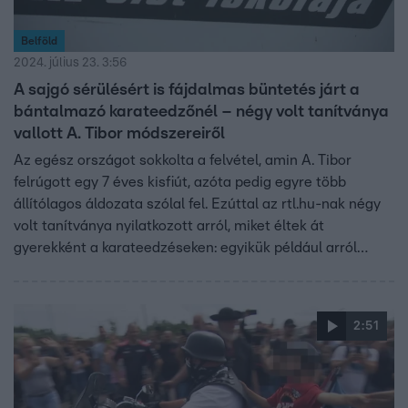
Belföld
2024. július 23. 3:56
A sajgó sérülésért is fájdalmas büntetés járt a
bántalmazó karateedzőnél – négy volt tanítványa
vallott A. Tibor módszereiről
Az egész országot sokkolta a felvétel, amin A. Tibor
felrúgott egy 7 éves kisfiút, azóta pedig egyre több
állítólagos áldozata szólal fel. Ezúttal az rtl.hu-nak négy
volt tanítványa nyilatkozott arról, miket éltek át
gyerekként a karateedzéseken: egyikük például arról
számolt be, hogy amikor megsérült, és erről szólt az
edzőnek, A. Tibor direkt a sérült testtájára csapott. Mások
sokszor sírva, félve mentek az edzésekre, egy tanítvány
2:51
pedig felidézte, hogy egy véletlen rúgásért úgy
gyomorszájon rúgta az edző, hogy elrepült, és a földön
maradt.