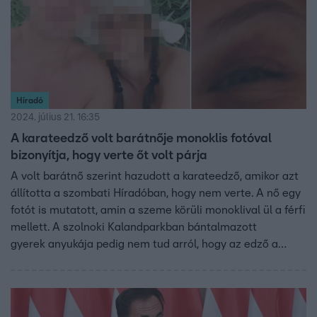
Híradó
2024. július 21. 16:35
A karateedző volt barátnője monoklis fotóval
bizonyítja, hogy verte őt volt párja
A volt barátnő szerint hazudott a karateedző, amikor azt
állította a szombati Híradóban, hogy nem verte. A nő egy
fotót is mutatott, amin a szeme körüli monoklival ül a férfi
mellett. A szolnoki Kalandparkban bántalmazott
gyerek anyukája pedig nem tud arról, hogy az edző a
tenyerén hordozta volna kisfiát azután, hogy felrúgta. Az
anyuka arról is beszélt az RTL Híradónak, hogy a
gyerekben mély nyomott hagyott az eset, ezért
pszichológus segítségét kérik.