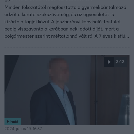
Minden fokozatától megfosztotta a gyermekbántalmazó
edzőt a karate szakszövetség, és az egyesületét is
kizárta a tagjai közül. A jászberényi képviselő-testület
pedig visszavonta a korábban neki adott díját, mert a
polgármester szerint méltatlanná vált rá. A 7 éves kisfiút
felrúgó edző egyesülete jelentős összegű állami
támogatást kapott az elmúlt években. Orbán Viktor az
állami rádióban azt mondta: ami történt, az
3:13
következményekért kiált.
Híradó
2024. július 19. 16:37