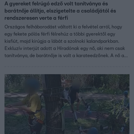
A gyereket felrúgó edző volt tanítványa és
barátnője állítja, elszigetelte a családjától és
rendszeresen verte a férfi
Országos felháborodást váltott ki a felvétel arról, hogy
egy fekete pólós férfi félrehúz a többi gyerektől egy
kisfiút, majd kirúgja a lábát a szolnoki kalandparkban.
Exkluzív interjút adott a Híradónak egy nő, aki nem csak
tanítványa, de barátnője is volt a karateedzőnek. A nő azt
állítja, hogy a férfi rendszeresen verte és szándékosan
próbálta elszigetelni a családjától.