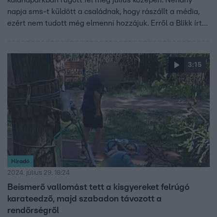
napja sms-t küldött a családnak, hogy rászállt a média,
ezért nem tudott még elmenni hozzájuk. Erről a Blikk írt
először. Az anyuka ma azt mondta a híradónak, hogy az
edző ma már telefonon is kereste őket, de nem fogadta a
hívást. Gellér Balázs ügyvéd szerint a bocsánatkérés
3:15
enyhítő körülménynek számíthat az eljárás során. Ha
viszont más miatt hívta a családot, abból akár gondja is
lehet az edzőnek.
Híradó
2024. július 29. 16:24
Beismerő vallomást tett a kisgyereket felrúgó
karateedző, majd szabadon távozott a
rendőrségről