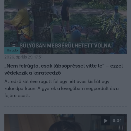
Híradó
2026. április 29. 17:51
„Nem felrúgta, csak lábsöpréssel vitte le” – ezzel
védekezik a karateedző
Az edző két éve rúgott fel egy hét éves kisfiút egy
kalandparkban. A gyerek a levegőben megpördült és a
fejére esett.
6:34