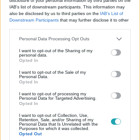
disclosure of your personal information by third parties on the
karateedzőt
IAB’s list of downstream participants. This information may
also be disclosed by us to third parties on the
IAB’s List of
A. Tibort kiskorú veszélyeztetésével gyanúsítják.
Downstream Participants
that may further disclose it to other
third parties.
Please note that this website/app uses one or more Google
Personal Data Processing Opt Outs
services and may gather and store information including but
not limited to your visit or usage behaviour. You may click to
I want to opt-out of the Sharing of my
personal data.
grant or deny consent to Google and its third-party tags to
Opted In
use your data for below specified purposes in below Google
consent section.
I want to opt-out of the Sale of my
Personal Data.
Opted In
I want to opt-out of processing my
Personal Data for Targeted Advertising.
Opted In
Belföld
2024. július 27. 6:01
I want to opt-out of Collection, Use,
Retention, Sale, and/or Sharing of my
A klímakáoszon nagyot nevető Semjén, a
Personal Data that Is Unrelated with the
visszalépő Biden, és egy hatalmas bulit csapó
Purposes for which it was collected.
Opted Out
Balázs