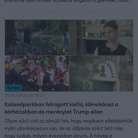
szeretné ilyen ember közelébe engedni a gyerekét, akiben
mély nyomott hagyott az eset – inkább pszichológus
segítségét kérik.
Belföld
2024. július 20. 16:27
Kalandparkban felrúgott kisfiú, klímakáosz a
kórházakban és merénylet Trump ellen
Olyan sűrű volt az elmúlt hét, hogy majdnem elfelejtettük:
nyári uborkaszezon van, de az időjárás azért tett róla,
hogy tudjuk, milyen évszakban járunk. A hőség a