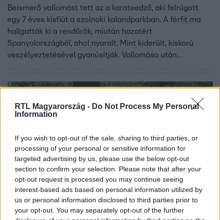
Beismerő vallomást tett az a karateedző, aki felrúgott
egy 7 éves kisfiút a szolnoki kalandparkban. A férfit ma
hallgatták ki a rendőrök, miután hazatért
Spanyolországból, ahol nyaralt. Mint kiderült, kiskorú
veszélyeztetésével gyanúsítják. Vallomása után
szabadon távozhatott. A Kalandpark eközben
nyilvánosságra hozta a bántalmazásról készült videó
hosszabb változatát, és azt a felvételt is, amelyet akkor
készítettek, amikor a kisfiú - kárpótlásul a vele
RTL Magyarország -
Do Not Process My Personal
Information
történtekért – náluk töltött egy napot.
If you wish to opt-out of the sale, sharing to third parties, or
processing of your personal or sensitive information for
targeted advertising by us, please use the below opt-out
section to confirm your selection. Please note that after your
opt-out request is processed you may continue seeing
interest-based ads based on personal information utilized by
Baleset-bűnügy
us or personal information disclosed to third parties prior to
2024. július 29. 11:26
your opt-out. You may separately opt-out of the further
Kihallgatta a rendőrség a kisfiút felrúgó