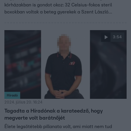
kórházakban is gondot okoz: 32 Celsius-fokos steril
boxokban voltak a beteg gyerekek a Szent László
Kórházban, a Debreceni Gyermekklinika kórtermébe
pedig a szülők saját ventilátorokat vittek. Beszámoltunk
annak a nőnek az esetéről, aki szavai szerint egy sötét és
3:54
szappan nélküli mosdóban szülte meg halott magzatát a
Semmelweis Egyetem női klinikáján. Követtük a szolnoki
kalandparkban egy karateedző által felrúgott kisfiú ügyét,
megszólaltak a férfi korábbi tanítványai és a gyerek anyja
is. Meglőtték Donald Trumpot, a volt amerikai elnök élete
centiken múlhatott. Ezek a hét videói.
Híradó
2024. július 20. 16:24
Tagadta a Híradónak a karateedző, hogy
megverte volt barátnőjét
Élete legsötétebb pillanata volt, ami miatt nem tud