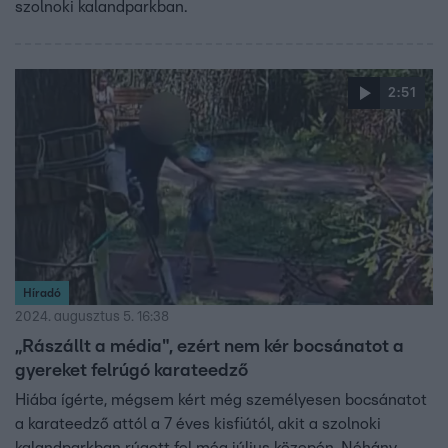
szolnoki kalandparkban.
2:51
Híradó
2024. augusztus 5. 16:38
„Rászállt a média", ezért nem kér bocsánatot a
gyereket felrúgó karateedző
Hiába ígérte, mégsem kért még személyesen bocsánatot
a karateedző attól a 7 éves kisfiútól, akit a szolnoki
kalandparkban rúgott fel még július közepén. Néhány