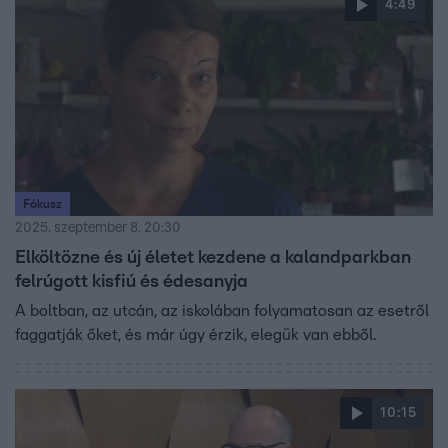
4:49
Fókusz
2025. szeptember 8. 20:30
Elköltözne és új életet kezdene a kalandparkban
felrúgott kisfiú és édesanyja
A boltban, az utcán, az iskolában folyamatosan az esetről
faggatják őket, és már úgy érzik, elegük van ebből.
10:15