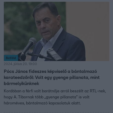
Belföld
2024. július 20. 19:00
Pócs János fideszes képviselő a bántalmazó
karateedzőről: Volt egy gyenge pillanata, mint
bármelyikünknek
Korábban a férfi volt barátnője arról beszélt az RTL-nek,
hogy A. Tibornak több „gyenge pillanata” is volt
hároméves, bántalmazó kapcsolatuk alatt.