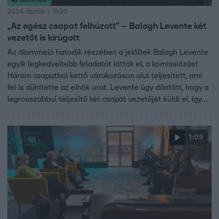
2024. április 1. 19:30
„Az egész csapat felhúzott” – Balogh Levente két
vezetőt is kirúgott
Az álommeló hatodik részében a jelöltek Balogh Levente
egyik legkedveltebb feladatát látták el, a komissiózást.
Három csapatból kettő várakozáson alul teljesített, ami
fel is dühítette az elnök urat. Levente úgy döntött, hogy a
legrosszabbul teljesítő két csapat vezetőjét küldi el, így
Fruzsi és Szilveszter számára véget ért az elnöki
asszisztensi pozíció elnyeréséért vívott küzdelem. A
jelöltek így újabb két várólistás érkezésére számíthattak.
1:09