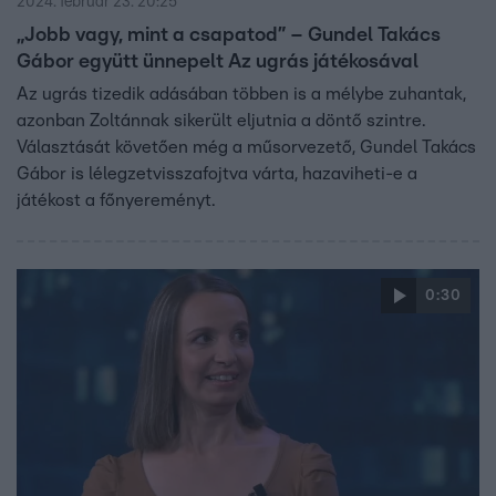
2024. február 23. 20:25
„Jobb vagy, mint a csapatod” – Gundel Takács
Gábor együtt ünnepelt Az ugrás játékosával
Az ugrás tizedik adásában többen is a mélybe zuhantak,
azonban Zoltánnak sikerült eljutnia a döntő szintre.
Választását követően még a műsorvezető, Gundel Takács
Gábor is lélegzetvisszafojtva várta, hazaviheti-e a
játékost a főnyereményt.
0:30