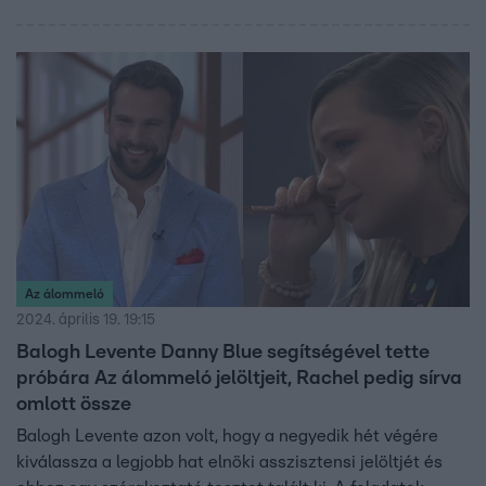
Dettivel folytatott podcast beszélgetésben olyat
mondott, ami meglepte Balogh Leventét.
Az álommeló
2024. április 19. 19:15
Balogh Levente Danny Blue segítségével tette
próbára Az álommeló jelöltjeit, Rachel pedig sírva
omlott össze
Balogh Levente azon volt, hogy a negyedik hét végére
kiválassza a legjobb hat elnöki asszisztensi jelöltjét és