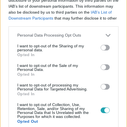
disclosure of your personal information by third parties on the
0:31
IAB’s list of downstream participants. This information may
also be disclosed by us to third parties on the
IAB’s List of
Downstream Participants
that may further disclose it to other
third parties.
Please note that this website/app uses one or more Google
Personal Data Processing Opt Outs
services and may gather and store information including but
not limited to your visit or usage behaviour. You may click to
I want to opt-out of the Sharing of my
personal data.
grant or deny consent to Google and its third-party tags to
Opted In
use your data for below specified purposes in below Google
Az ugrás
consent section.
I want to opt-out of the Sale of my
2024. március 12. 20:30
Personal Data.
Opted In
Az ugrás játékosa tornagyakorlatokkal vetette
bele magát a játékba
I want to opt-out of processing my
Personal Data for Targeted Advertising.
Volt, aki remegő lábakkal próbálta átverekedni magát Az
Opted In
ugrás állításain, mások azonban nem izgultak ennyire. Az
egyik csapatkapitány például az utolsó pillanatban
I want to opt-out of Collection, Use,
Retention, Sale, and/or Sharing of my
gondolta meg magát, majd tornamozdulatokkal ugrált
Personal Data that Is Unrelated with the
Purposes for which it was collected.
keresztül a hídon.
Opted Out