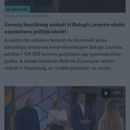
Az álommeló
2024. március 28. 20:25
Komoly feszültség alakult ki Balogh Levente elnöki
asszisztens jelöltjei között
A csütörtöki adásban lezárult Az álommeló plüss
kampánya, amelynek eredményeképpen Balogh Levente
jelöltjei 1 134 300 forintot gyűjtöttek egy gyermekotthon
javára. A munka folyamán Betti és Szilveszter között
alakult ki feszültség, ez tovább gyűrűzött az elnöki
irodában, amikor Balogh Levente számonkérte a
rosszabbul teljesítő csapat tagjait. A konfliktust Levente
úgy kívánta orvosolni, hogy azoknak, akiknek problémájuk
1:01
volt egymással, a következő napon is együtt kell
dolgozniuk. Ez Bettit érzékenyen érintette.