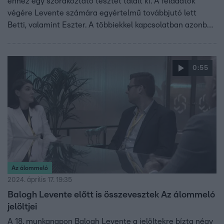
ehhez egy szórakoztató tesztet talált ki. A feladatok
végére Levente számára egyértelmű továbbjutó lett
Betti, valamint Eszter. A többiekkel kapcsolatban azonban
még vannak kétségek. Rachelt azzal szembesítették a
segítők, hogy az elnök úr még mindig nem bízik benne, és
ezt a lány nem viselte jól, de nem ő volt az egyetlen,
0:55
akivel elégedetlenek voltak.
Az álommeló
2024. április 17. 19:35
Balogh Levente előtt is összevesztek Az álommeló
jelöltjei
A 18. munkanapon Balogh Levente a jelöltekre bízta négy