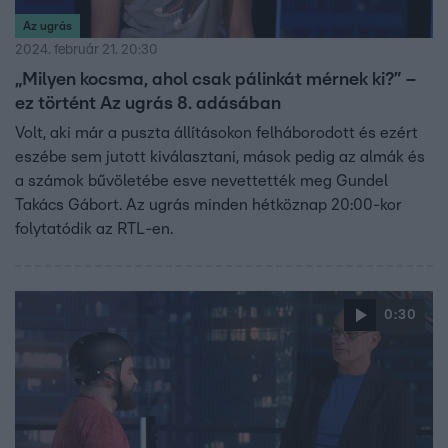
Az ugrás
2024. február 21. 20:30
„Milyen kocsma, ahol csak pálinkát mérnek ki?” –
ez történt Az ugrás 8. adásában
Volt, aki már a puszta állításokon felháborodott és ezért
eszébe sem jutott kiválasztani, mások pedig az almák és
a számok bűvöletébe esve nevettették meg Gundel
Takács Gábort. Az ugrás minden hétköznap 20:00-kor
folytatódik az RTL-en.
0:30