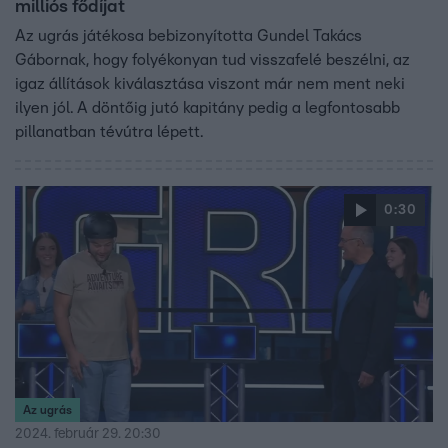
milliós fődíjat
Az ugrás játékosa bebizonyította Gundel Takács
Gábornak, hogy folyékonyan tud visszafelé beszélni, az
igaz állítások kiválasztása viszont már nem ment neki
ilyen jól. A döntőig jutó kapitány pedig a legfontosabb
pillanatban tévútra lépett.
0:30
Az ugrás
2024. február 29. 20:30