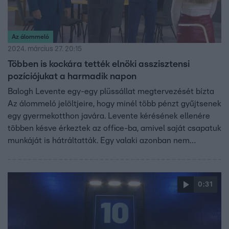
Az álommeló
2024. március 27. 20:15
Többen is kockára tették elnöki asszisztensi
pozíciójukat a harmadik napon
Balogh Levente egy-egy plüssállat megtervezését bízta
Az álommeló jelöltjeire, hogy minél több pénzt gyűjtsenek
egy gyermekotthon javára. Levente kérésének ellenére
többen késve érkeztek az office-ba, amivel saját csapatuk
munkáját is hátráltatták. Egy valaki azonban nem
jelentkezett munkára egyáltalán, majd levélben mondott
fel az elnök úrnak. A csapatoknak Szeretet Maci és Bátor
Bubi terveit még időben sikerült leadni a plüsskészítő
0:31
mestereknek, így izgatottan várhatják, mi készül el
másnapra.