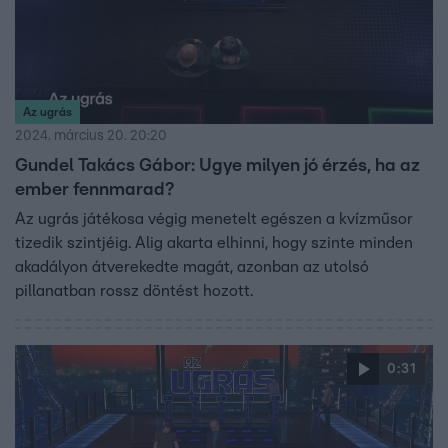
Az ugrás
2024. március 20. 20:20
Gundel Takács Gábor: Ugye milyen jó érzés, ha az
ember fennmarad?
Az ugrás játékosa végig menetelt egészen a kvízműsor
tizedik szintjéig. Alig akarta elhinni, hogy szinte minden
akadályon átverekedte magát, azonban az utolsó
pillanatban rossz döntést hozott.
0:31