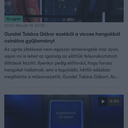
Az ugrás
2024. február 19. 20:30
Gundel Takács Gábor ezekből a vicces hangokból
csinálna gyűjteményt
Az ugrás játékosai nem egyszer elmerengtek már azon,
vajon mi is lehet az igazság az előttük felsorakoztatott
állítások között. Ilyenkor pedig előfordul, hogy furcsa
hangokat hallatnak, ami a legutóbbi, hétfői adásban
megihlette a műsorvezetőt, Gundel Takács Gábort. Az
ugrás minden hétköznap 20:00-kor folytatódik az RTL-en.
0:30