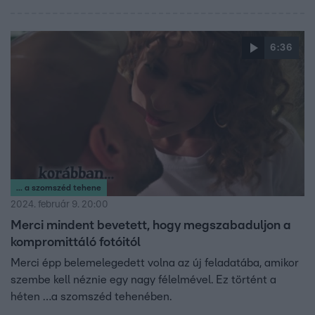
6:36
... a szomszéd tehene
2024. február 9. 20:00
Merci mindent bevetett, hogy megszabaduljon a
kompromittáló fotóitól
Merci épp belemelegedett volna az új feladatába, amikor
szembe kell néznie egy nagy félelmével. Ez történt a
héten …a szomszéd tehenében.