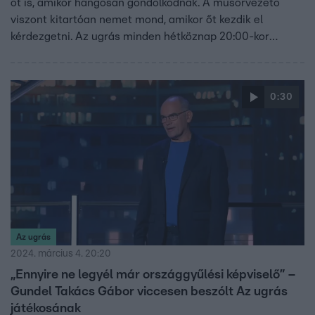
őt is, amikor hangosan gondolkodnak. A műsorvezető
viszont kitartóan nemet mond, amikor őt kezdik el
kérdezgetni. Az ugrás minden hétköznap 20:00-kor
folytatódik az RTL-en!
0:30
Az ugrás
2024. március 4. 20:20
„Ennyire ne legyél már országgyűlési képviselő” –
Gundel Takács Gábor viccesen beszólt Az ugrás
játékosának