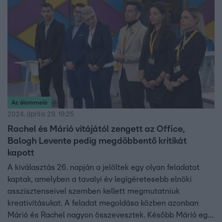
Az álommeló
2024. április 29. 19:25
Rachel és Márió vitájától zengett az Office,
Balogh Levente pedig megdöbbentő kritikát
kapott
A kiválasztás 26. napján a jelöltek egy olyan feladatot
kaptak, amelyben a tavalyi év legígéretesebb elnöki
asszisztenseivel szemben kellett megmutatniuk
kreativitásukat. A feladat megoldása közben azonban
Márió és Rachel nagyon összevesztek. Később Márió egy