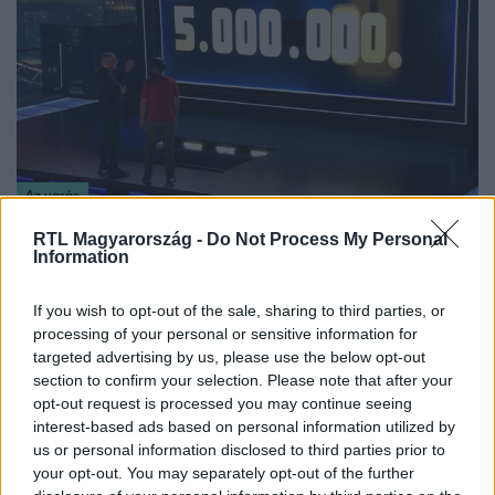
Az ugrás
2024. március 13. 20:30
RTL Magyarország -
Do Not Process My Personal
„Egyre nagyobb a teher” – Az ugrás játékosa
Information
félelmei ellenére is megnyerte az 5 milliót
If you wish to opt-out of the sale, sharing to third parties, or
Miközben Az ugrás kapitánya, József félelmein túllépve
processing of your personal or sensitive information for
sikeresen teljesítette a 10. szintet és hazavitte az 5 millió
targeted advertising by us, please use the below opt-out
forintos főnyereményt, voltak olyanok is, akik nem voltak
section to confirm your selection. Please note that after your
ennyire szerencsések. Magabiztosságuk ellenére több
opt-out request is processed you may continue seeing
játékos is a mélybe zuhant.
interest-based ads based on personal information utilized by
us or personal information disclosed to third parties prior to
your opt-out. You may separately opt-out of the further