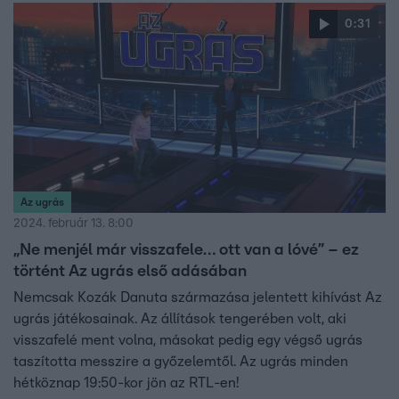
0:31
Az ugrás
2024. február 13. 8:00
„Ne menjél már visszafele… ott van a lóvé” – ez
történt Az ugrás első adásában
Nemcsak Kozák Danuta származása jelentett kihívást Az
ugrás játékosainak. Az állítások tengerében volt, aki
visszafelé ment volna, másokat pedig egy végső ugrás
taszította messzire a győzelemtől. Az ugrás minden
hétköznap 19:50-kor jön az RTL-en!