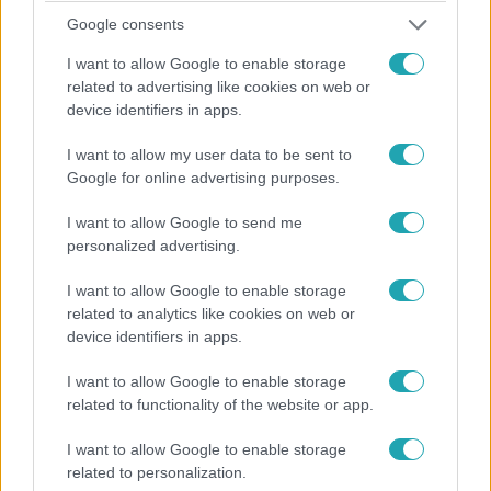
Google consents
0:30
I want to allow Google to enable storage
related to advertising like cookies on web or
device identifiers in apps.
I want to allow my user data to be sent to
Google for online advertising purposes.
I want to allow Google to send me
personalized advertising.
Az ugrás
I want to allow Google to enable storage
2024. március 8. 20:20
related to analytics like cookies on web or
„Komolyan rám néztél” – Gundel Takács Gábor
device identifiers in apps.
sosem ússza meg a játékosok kérdéseit
I want to allow Google to enable storage
Hiába tartja magát mindig a szabályokhoz, Gundel Takács
related to functionality of the website or app.
Gábor nem menekülhet a játékosok elől. Kérdésekkel és
teóriákkal bombázzák, még úgyis, hogy nem kaphatnak
I want to allow Google to enable storage
tőle választ.
related to personalization.