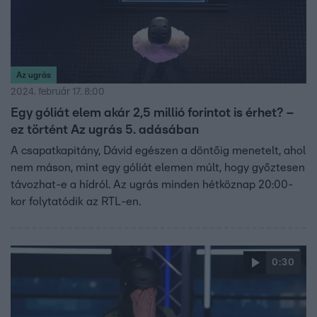
Az ugrás
2024. február 17. 8:00
Egy góliát elem akár 2,5 millió forintot is érhet? –
ez történt Az ugrás 5. adásában
A csapatkapitány, Dávid egészen a döntőig menetelt, ahol
nem máson, mint egy góliát elemen múlt, hogy győztesen
távozhat-e a hídról. Az ugrás minden hétköznap 20:00-
kor folytatódik az RTL-en.
0:30