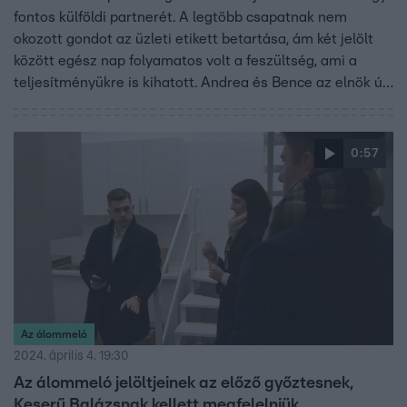
fontos külföldi partnerét. A legtöbb csapatnak nem
okozott gondot az üzleti etikett betartása, ám két jelölt
között egész nap folyamatos volt a feszültség, ami a
teljesítményükre is kihatott. Andrea és Bence az elnök úr
előtt sem tudták visszafogni magukat. Bence végül nem
kapott újabb esélyt, így neki kellett távoznia az Office-ból.
0:57
Az álommeló
2024. április 4. 19:30
Az álommeló jelöltjeinek az előző győztesnek,
Keserű Balázsnak kellett megfelelniük