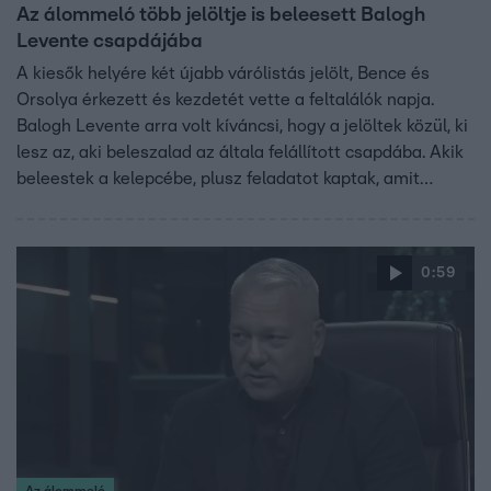
Az álommeló több jelöltje is beleesett Balogh
Levente csapdájába
A kiesők helyére két újabb várólistás jelölt, Bence és
Orsolya érkezett és kezdetét vette a feltalálók napja.
Balogh Levente arra volt kíváncsi, hogy a jelöltek közül, ki
lesz az, aki beleszalad az általa felállított csapdába. Akik
beleestek a kelepcébe, plusz feladatot kaptak, amit
megadott időre kellett teljesíteniük. Iliász és Viktor nem
értek vissza az office-ba, így nekik véget ért Az
álommeló.
0:59
Az álommeló