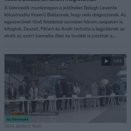
A kilencedik munkanapon a jelölteket Balogh Levente
kölcsönadta Keserű Balázsnak, hogy neki dolgozzanak. Az
egyszerűnek tűnő feladatok azonban három csapaton is
kifogtak. Zsuzsit, Pétert és Andit tartotta a legjobbnak az
elnök úr, ezért kiemelte őket és tovább is jutottak a
következő hétre. A többieknek viszont még bizonyítaniuk
kell.
1:02
Az álommeló
2024. április 3. 19:30