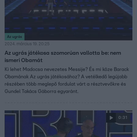
Az ugrás
2024. március 19. 20:25
Az ugrás játékosa szomorúan vallotta be: nem
ismeri Obamát
Ki lehet Madocsa nevezetes Messije? És mi köze Barack
Obamának Az ugrás játékosához? A vetélkedő legújabb
részében több meglepő fordulat várt a résztvevőkre és
Gundel Takács Gáborra egyaránt.
0:31