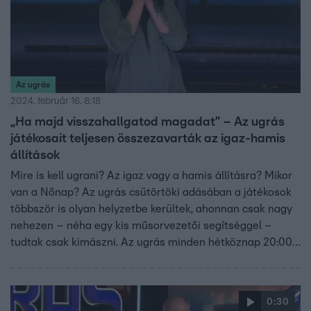
Az ugrás
2024. február 16. 8:18
„Ha majd visszahallgatod magadat” – Az ugrás
játékosait teljesen összezavarták az igaz-hamis
állítások
Mire is kell ugrani? Az igaz vagy a hamis állításra? Mikor
van a Nőnap? Az ugrás csütörtöki adásában a játékosok
többször is olyan helyzetbe kerültek, ahonnan csak nagy
nehezen – néha egy kis műsorvezetői segítséggel –
tudtak csak kimászni. Az ugrás minden hétköznap 20:00-
kor folytatódik az RTL-en.
0:30