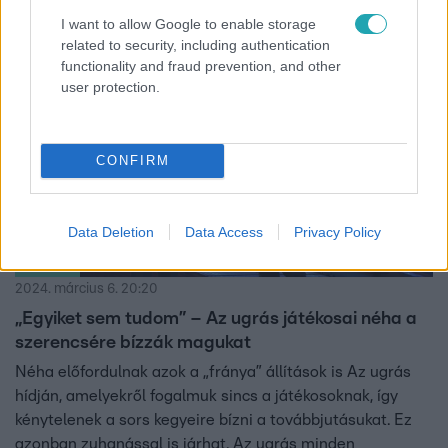
I want to allow Google to enable storage
related to security, including authentication
functionality and fraud prevention, and other
0:30
user protection.
CONFIRM
Data Deletion
Data Access
Privacy Policy
Az ugrás
2024. március 6. 20:20
„Egyiket sem tudom” – Az ugrás játékosai néha a
szerencsére bízzák magukat
Néha előfordulnak azok a „fránya” állítások is Az ugrás
hídján, amelyekről fogalmuk sincs a játékosoknak, így
kénytelenek a sors kegyeire bízni a továbbjutásukat. Ez
azonban zuhanással is járhat. Az ugrás minden