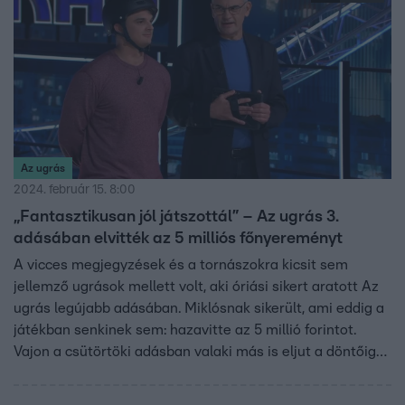
Az ugrás
2024. február 15. 8:00
„Fantasztikusan jól játszottál” – Az ugrás 3.
adásában elvitték az 5 milliós főnyereményt
A vicces megjegyzések és a tornászokra kicsit sem
jellemző ugrások mellett volt, aki óriási sikert aratott Az
ugrás legújabb adásában. Miklósnak sikerült, ami eddig a
játékban senkinek sem: hazavitte az 5 millió forintot.
Vajon a csütörtöki adásban valaki más is eljut a döntőig?
19:50-kor kiderül az RTL-en!