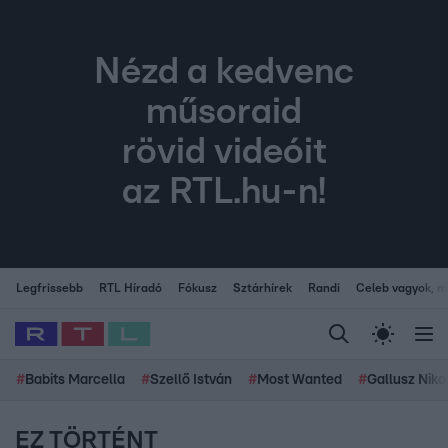
Nézd a kedvenc
műsoraid
rövid videóit
az RTL.hu-n!
Legfrissebb
RTL Híradó
Fókusz
Sztárhírek
Randi
Celeb vagyok, me
#
Babits Marcella
#
Szellő István
#
Most Wanted
#
Gallusz Niko
EZ TÖRTÉNT