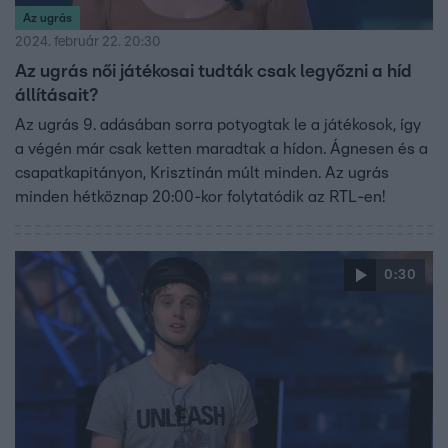
Az ugrás
2024. február 22. 20:30
Az ugrás női játékosai tudták csak legyőzni a híd
állításait?
Az ugrás 9. adásában sorra potyogtak le a játékosok, így
a végén már csak ketten maradtak a hídon. Ágnesen és a
csapatkapitányon, Krisztinán múlt minden. Az ugrás
minden hétköznap 20:00-kor folytatódik az RTL-en!
0:30