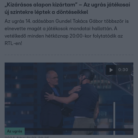
„Kizárásos alapon kizártam” – Az ugrás játékosai
új szintekre léptek a döntéseikkel
Az ugrás 14. adásában Gundel Takács Gábor többször is
elnevette magát a játékosok mondatai hallattán. A
vetélkedő minden hétköznap 20:00-kor folytatódik az
RTL-en!
0:30
Az ugrás