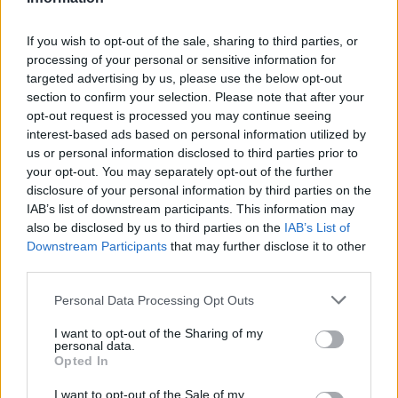
If you wish to opt-out of the sale, sharing to third parties, or
processing of your personal or sensitive information for
targeted advertising by us, please use the below opt-out
section to confirm your selection. Please note that after your
opt-out request is processed you may continue seeing
interest-based ads based on personal information utilized by
Kövess minket, és értesülj a friss hírekről a
us or personal information disclosed to third parties prior to
Facebookon is!
your opt-out. You may separately opt-out of the further
disclosure of your personal information by third parties on the
IAB’s list of downstream participants. This information may
Követem
also be disclosed by us to third parties on the
IAB’s List of
Downstream Participants
that may further disclose it to other
third parties.
Please note that this website/app uses one or more Google
Personal Data Processing Opt Outs
services and may gather and store information including but
not limited to your visit or usage behaviour. You may click to
I want to opt-out of the Sharing of my
#
AZ ÁLOMMELÓ
#
ADÁSRÉSZLETEK
#
AZ ÁLOMMELÓ
personal data.
grant or deny consent to Google and its third-party tags to
Opted In
#
RTL
#
VIDEÓ
#
BALOGH LEVENTE
use your data for below specified purposes in below Google
consent section.
I want to opt-out of the Sale of my
#
BELSŐ SZILVESZTER PÉTER
#
GOMBÁR BETTINA