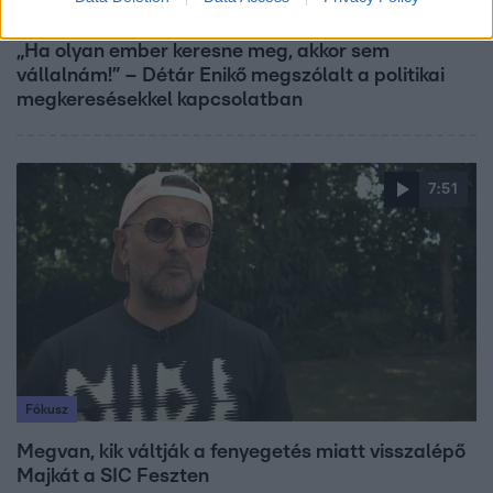
Reggeli
„Ha olyan ember keresne meg, akkor sem
vállalnám!” – Détár Enikő megszólalt a politikai
megkeresésekkel kapcsolatban
7:51
Fókusz
Megvan, kik váltják a fenyegetés miatt visszalépő
Majkát a SIC Feszten