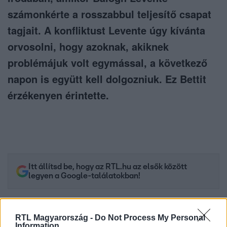
számonkérte a rosszabbul teljesítő csapat
tagjait. A konfliktust Levente úgy kívánta
orvosolni, hogy azoknak, akiknek
problémájuk volt egymással, a következő
napon is együtt kell dolgozniuk. Ez Bettit
érzékenyen érintette.
Itt állítsd be, hogy az RTL.hu az elsők között
legyen a Google-találatokban!
RTL Magyarország -
Do Not Process My Personal
Information