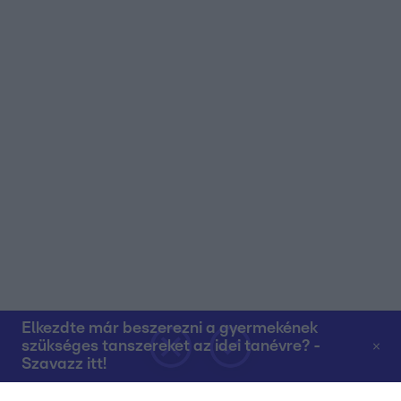
Elkezdte már beszerezni a gyermekének
szükséges tanszereket az idei tanévre? -
Szavazz itt!