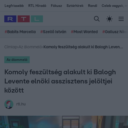
Legfrissebb
RTL Híradó
Fókusz
Sztárhírek
Randi
Celeb vagyok, me
#
Babits Marcella
#
Szellő István
#
Most Wanted
#
Gallusz Niko
Címlap
›
Az álommeló
›
Komoly feszültség alakult ki Balogh Levente elnöki asszisztens jelöltjei között
Az álommeló
Komoly feszültség alakult ki Balogh
Levente elnöki asszisztens jelöltjei
között
rtl.hu