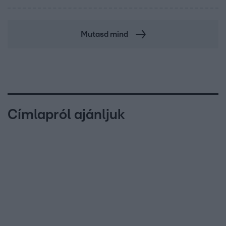
Mutasd mind
Címlapról ajánljuk