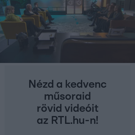
Nézd a kedvenc
műsoraid
rövid videóit
az RTL.hu-n!