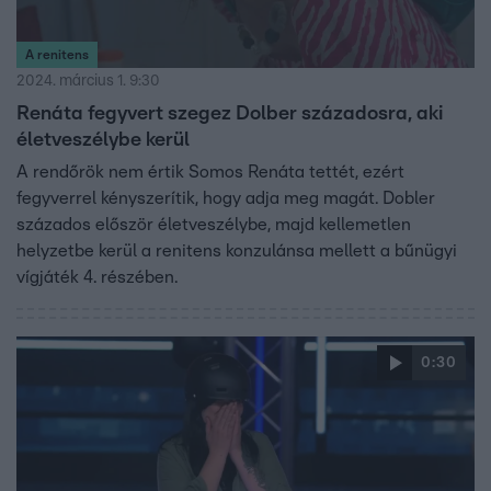
A renitens
2024. március 1. 9:30
Renáta fegyvert szegez Dolber századosra, aki
életveszélybe kerül
A rendőrök nem értik Somos Renáta tettét, ezért
fegyverrel kényszerítik, hogy adja meg magát. Dobler
százados először életveszélybe, majd kellemetlen
helyzetbe kerül a renitens konzulánsa mellett a bűnügyi
vígjáték 4. részében.
0:30