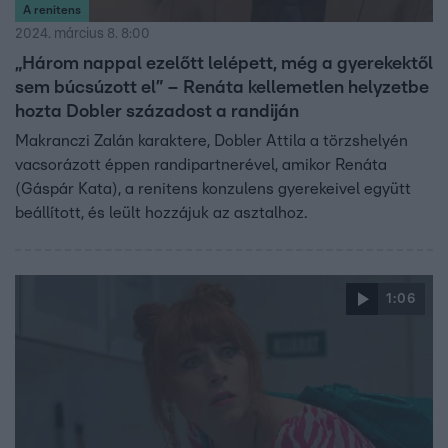
A renitens
2024. március 8. 8:00
„Három nappal ezelőtt lelépett, még a gyerekektől
sem búcsúzott el” – Renáta kellemetlen helyzetbe
hozta Dobler századost a randiján
Makranczi Zalán karaktere, Dobler Attila a törzshelyén
vacsorázott éppen randipartnerével, amikor Renáta
(Gáspár Kata), a renitens konzulens gyerekeivel együtt
beállított, és leült hozzájuk az asztalhoz.
1:06