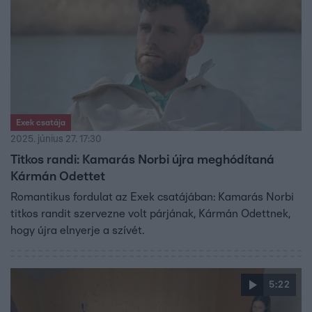
Exek csatája
2025. június 27. 17:30
Titkos randi: Kamarás Norbi újra meghódítaná
Kármán Odettet
Romantikus fordulat az Exek csatájában: Kamarás Norbi
titkos randit szervezne volt párjának, Kármán Odettnek,
hogy újra elnyerje a szívét.
5:22