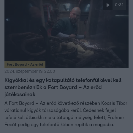
0:31
Fort Boyard - Az erőd
2024. szeptember 19. 22:00
Kígyókkal és egy katapultáló telefonfülkével kell
szembenézniük a Fort Boyard – Az erőd
játékosainak
A Fort Boyard – Az erőd következő részében Kocsis Tibor
váratlanul kígyók társaságába kerül, Cedesnek fejjel
lefelé kell átbicikliznie a tátongó mélység felett, Frohner
Fecót pedig egy telefonfülkében repítik a magasba.