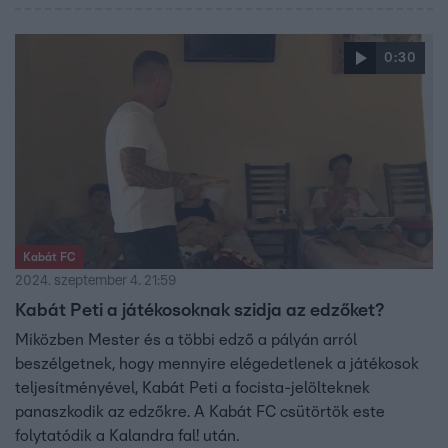
0:30
Kabát FC
2024. szeptember 4. 21:59
Kabát Peti a játékosoknak szidja az edzőket?
Miközben Mester és a többi edző a pályán arról
beszélgetnek, hogy mennyire elégedetlenek a játékosok
teljesítményével, Kabát Peti a focista-jelölteknek
panaszkodik az edzőkre. A Kabát FC csütörtök este
folytatódik a Kalandra fal! után.