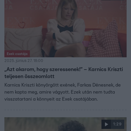
Exek csatája
2025. június 27. 18:00
„Azt akarom, hogy szeressenek!” – Karnics Kriszti
teljesen összeomlott
Karnics Kriszti könyörgött exének, Farkas Dénesnek, de
nem kapta meg, amire vágyott. Ezek után nem tudta
visszatartani a könnyeit az Exek csatájában.
1:29