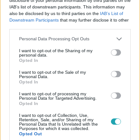
disclosure of your personal information by third parties on the
IAB’s list of downstream participants. This information may
also be disclosed by us to third parties on the
IAB’s List of
Downstream Participants
that may further disclose it to other
0:30
third parties.
Please note that this website/app uses one or more Google
Personal Data Processing Opt Outs
services and may gather and store information including but
not limited to your visit or usage behaviour. You may click to
I want to opt-out of the Sharing of my
personal data.
grant or deny consent to Google and its third-party tags to
Opted In
use your data for below specified purposes in below Google
consent section.
I want to opt-out of the Sale of my
Personal Data.
Opted In
The Floor - Csak egy maradhat
I want to opt-out of processing my
2024. május 8. 21:59
Personal Data for Targeted Advertising.
Opted In
A The Floor játékosaira brutális feladatok várnak
(05.09.)
I want to opt-out of Collection, Use,
Retention, Sale, and/or Sharing of my
Csütörtök este folytatódik a The Floor az RTL-en, ahol
Personal Data that Is Unrelated with the
Purposes for which it was collected.
nemcsak óriási területfoglalások lebegnek a játékosok
Opted Out
szemei előtt, de igazán nehéz kategóriák is. Vajon Eszti a