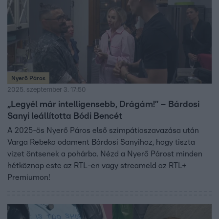
Nyerő Páros
2025. szeptember 3. 17:50
„Legyél már intelligensebb, Drágám!” – Bárdosi
Sanyi leállította Bódi Bencét
A 2025-ös Nyerő Páros első szimpátiaszavazása után
Varga Rebeka odament Bárdosi Sanyihoz, hogy tiszta
vizet öntsenek a pohárba. Nézd a Nyerő Párost minden
hétköznap este az RTL-en vagy streameld az RTL+
Premiumon!