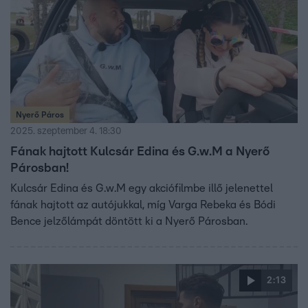
Nyerő Páros
2025. szeptember 4. 18:30
Fának hajtott Kulcsár Edina és G.w.M a Nyerő
Párosban!
Kulcsár Edina és G.w.M egy akciófilmbe illő jelenettel
fának hajtott az autójukkal, míg Varga Rebeka és Bódi
Bence jelzőlámpát döntött ki a Nyerő Párosban.
2:13