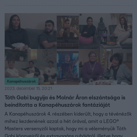
Kanapéhuszárok
2023. december 15. 20:21
Tóth Gabi bugyija és Molnár Áron elszántsága is
beindította a Kanapéhuszárok fantáziáját
A Kanapéhuszárok 4. részében kiderült, hogy a tévénézők
mihez kezdenének azzal a hét órával, amit a LEGO®
Masters versenyzői kaptak, hogy mi a véleményük Tóth
Gabi könnyeiről és extravagáns ruhájáról, illetve hogy