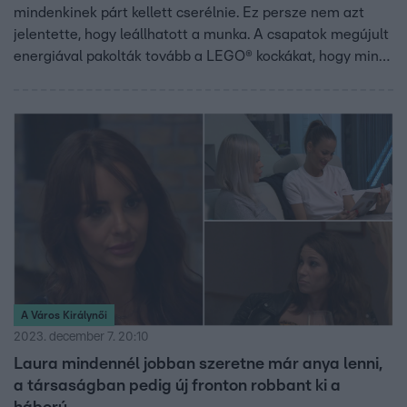
mindenkinek párt kellett cserélnie. Ez persze nem azt
jelentette, hogy leállhatott a munka. A csapatok megújult
energiával pakolták tovább a LEGO® kockákat, hogy minél
kreatívabb alkotásokat készíthessenek.
A Város Királynői
2023. december 7. 20:10
Laura mindennél jobban szeretne már anya lenni,
a társaságban pedig új fronton robbant ki a