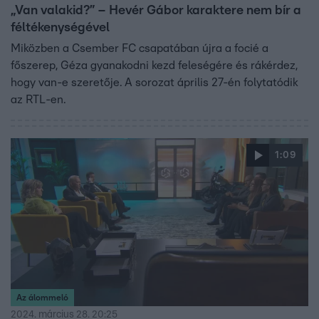
„Van valakid?” – Hevér Gábor karaktere nem bír a
féltékenységével
Miközben a Csember FC csapatában újra a focié a
főszerep, Géza gyanakodni kezd feleségére és rákérdez,
hogy van-e szeretője. A sorozat április 27-én folytatódik
az RTL-en.
1:09
Az álommeló
2024. március 28. 20:25