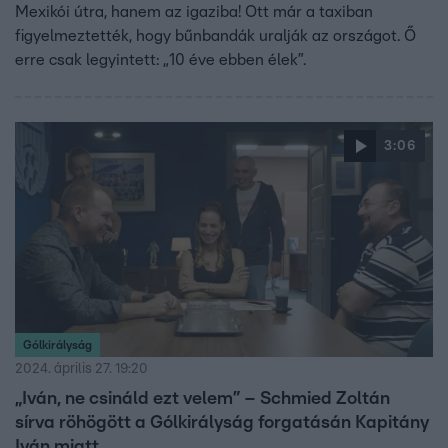
Mexikói útra, hanem az igaziba! Ott már a taxiban
figyelmeztették, hogy bűnbandák uralják az országot. Ő
erre csak legyintett: „10 éve ebben élek”.
3:06
Gólkirályság
2024. április 27. 19:20
„Iván, ne csináld ezt velem” – Schmied Zoltán
sírva röhögött a Gólkirályság forgatásán Kapitány
Iván miatt