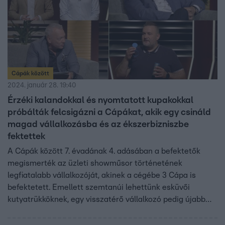
Cápák között
2024. január 28. 19:40
Érzéki kalandokkal és nyomtatott kupakokkal
próbálták felcsigázni a Cápákat, akik egy csináld
magad vállalkozásba és az ékszerbizniszbe
fektettek
A Cápák között 7. évadának 4. adásában a befektetők
megismerték az üzleti showműsor történetének
legfiatalabb vállalkozóját, akinek a cégébe 3 Cápa is
befektetett. Emellett szemtanúi lehettünk esküvői
kutyatrükköknek, egy visszatérő vállalkozó pedig újabb
ötlettel állt a Cápák elé. De akadt olyan vállalkozó is, aki
legnagyobb álmát hozta a befektetőknek, akik nem láttak