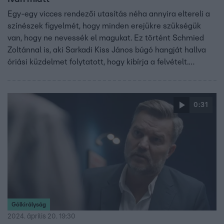
Egy-egy vicces rendezői utasítás néha annyira eltereli a
színészek figyelmét, hogy minden erejükre szükségük
van, hogy ne nevessék el magukat. Ez történt Schmied
Zoltánnal is, aki Sarkadi Kiss János búgó hangját hallva
óriási küzdelmet folytatott, hogy kibírja a felvételt.
„Mindig miatta van az egész” – utalt nevetve Kapitány
Ivánra, a sorozat kreátorára, akitől az instrukciókat
kapták. A Gólkirályság 4. epizódjának felvételein Lovas
0:31
Rozi, valamint Hevér Gábor is okozott pár emlékezetes
pillanatot a stábnak.
Gólkirályság
2024. április 20. 19:30