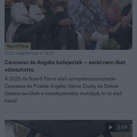
Nyerő Páros
2025. szeptember 4. 19:25
Csocsesz és Angéla befejezték – senki nem őket
választotta
A 2025-ös Nyerő Páros első szimpátiaszavazásán
Csocsesz és Puskás Angéla, illetve Cooky és Szécsi
Debóra kerültek a veszélyzónába, mutatjuk, ki az első
kieső!
2:29