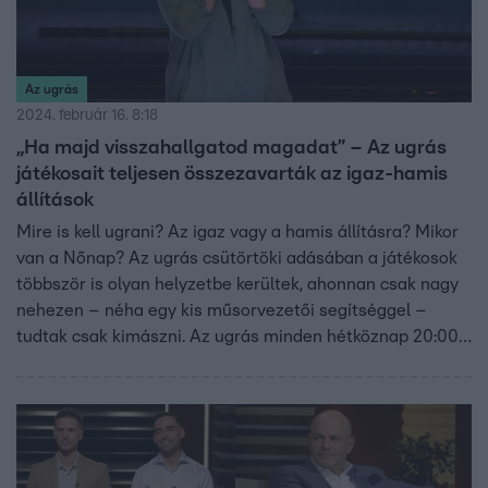
Az ugrás
2024. február 16. 8:18
„Ha majd visszahallgatod magadat” – Az ugrás
játékosait teljesen összezavarták az igaz-hamis
állítások
Mire is kell ugrani? Az igaz vagy a hamis állításra? Mikor
van a Nőnap? Az ugrás csütörtöki adásában a játékosok
többször is olyan helyzetbe kerültek, ahonnan csak nagy
nehezen – néha egy kis műsorvezetői segítséggel –
tudtak csak kimászni. Az ugrás minden hétköznap 20:00-
kor folytatódik az RTL-en.