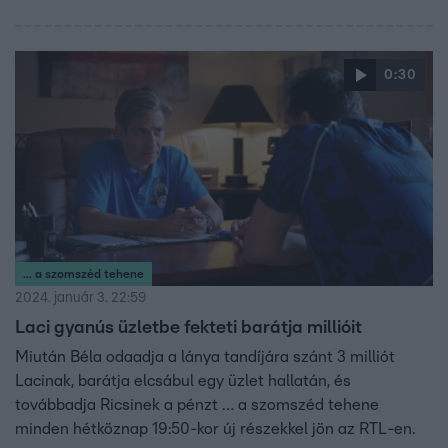
0:30
... a szomszéd tehene
2024. január 3. 22:59
Laci gyanús üzletbe fekteti barátja millióit
Miután Béla odaadja a lánya tandíjára szánt 3 milliót
Lacinak, barátja elcsábul egy üzlet hallatán, és
továbbadja Ricsinek a pénzt … a szomszéd tehene
minden hétköznap 19:50-kor új részekkel jön az RTL-en.