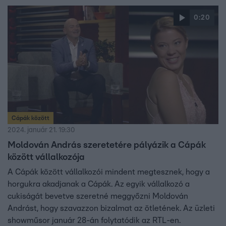
benne olyan lehetőséget, mint a ClipCap kitalálója.
0:20
Cápák között
2024. január 21. 19:30
Moldován András szeretetére pályázik a Cápák
között vállalkozója
A Cápák között vállalkozói mindent megtesznek, hogy a
horgukra akadjanak a Cápák. Az egyik vállalkozó a
cukiságát bevetve szeretné meggyőzni Moldován
Andrást, hogy szavazzon bizalmat az ötletének. Az üzleti
showműsor január 28-án folytatódik az RTL-en.