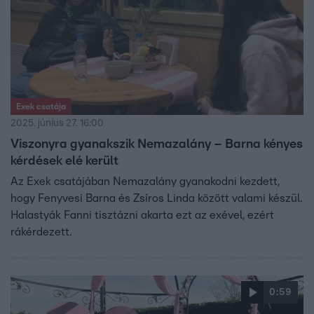
Exek csatája
2025. június 27. 16:00
Viszonyra gyanakszik Nemazalány – Barna kényes
kérdések elé került
Az Exek csatájában Nemazalány gyanakodni kezdett,
hogy Fenyvesi Barna és Zsíros Linda között valami készül.
Halastyák Fanni tisztázni akarta ezt az exével, ezért
rákérdezett.
0:59