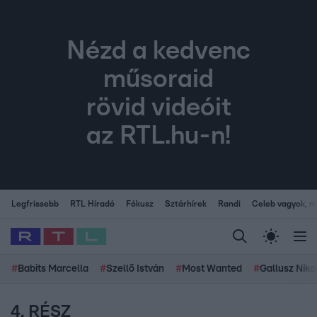
Nézd a kedvenc
műsoraid
rövid videóit
az RTL.hu-n!
Legfrissebb
RTL Híradó
Fókusz
Sztárhírek
Randi
Celeb vagyok, me
#
Babits Marcella
#
Szellő István
#
Most Wanted
#
Gallusz Niko
4. RÉSZ