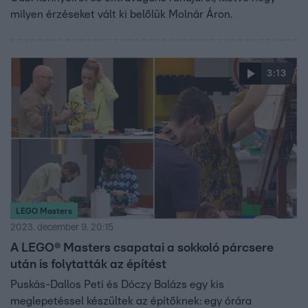
milyen érzéseket vált ki belőlük Molnár Áron.
3:13
LEGO Masters
2023. december 9. 20:15
A LEGO® Masters csapatai a sokkoló párcsere
után is folytatták az építést
Puskás-Dallos Peti és Dóczy Balázs egy kis
meglepetéssel készültek az építőknek: egy órára