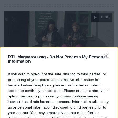
0:30
RTL Magyarország -
Do Not Process My Personal
Information
Drága örökösök
If you wish to opt-out of the sale, sharing to third parties, or
2024. május 23. 22:00
processing of your personal or sensitive information for
Terike bekapja a horgot a Drága örökösökben
targeted advertising by us, please use the below opt-out
section to confirm your selection. Please note that after your
Csali és Huzal érdeklődve figyelik, ahogy Terike beadja a
opt-out request is processed you may continue seeing
derekát Renátónak, közben Anikó és Zsóka részegen
interest-based ads based on personal information utilized by
támolyognak haza Ökörapáti utcáján. Putyili pedig halálra
us or personal information disclosed to third parties prior to
rémül, miután Józsi elveszíti az eszméletét a Drága
your opt-out. You may separately opt-out of the further
örökösök – A visszatérés következő részében.