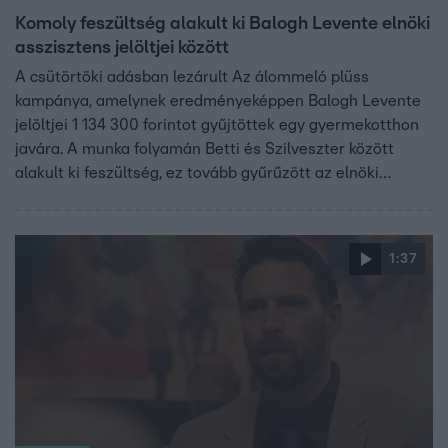
Komoly feszültség alakult ki Balogh Levente elnöki
asszisztens jelöltjei között
A csütörtöki adásban lezárult Az álommeló plüss
kampánya, amelynek eredményeképpen Balogh Levente
jelöltjei 1 134 300 forintot gyűjtöttek egy gyermekotthon
javára. A munka folyamán Betti és Szilveszter között
alakult ki feszültség, ez tovább gyűrűzött az elnöki
irodában, amikor Balogh Levente számonkérte a
rosszabbul teljesítő csapat tagjait. A konfliktust Levente
úgy kívánta orvosolni, hogy azoknak, akiknek problémájuk
1:37
volt egymással, a következő napon is együtt kell
dolgozniuk. Ez Bettit érzékenyen érintette.