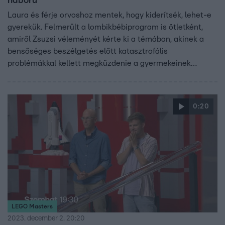
háború
Laura és férje orvoshoz mentek, hogy kiderítsék, lehet-e
gyerekük. Felmerült a lombikbébiprogram is ötletként,
amiről Zsuzsi véleményét kérte ki a témában, akinek a
bensőséges beszélgetés előtt katasztrofális
problémákkal kellett megküzdenie a gyermekeinek
rendezett évkezdő parti kapcsán. Mindeközben Paulináék
szüreti bálra hívták barátnőiket – a konfliktus elkerülése
érdekében – Zsuzsi kivételével, aki nem volt jelen, így is
0:20
vitát robbantott ki.
LEGO Masters
2023. december 2. 20:20