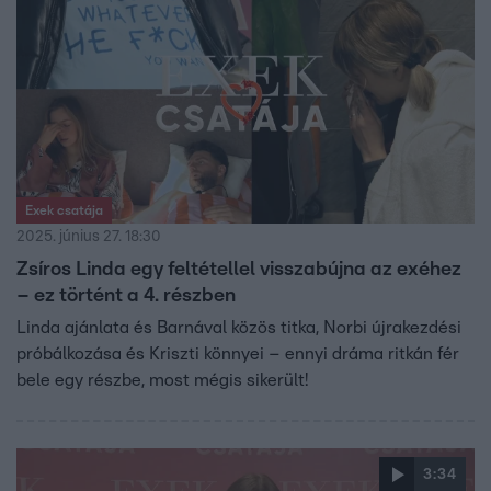
Exek csatája
2025. június 27. 18:30
Zsíros Linda egy feltétellel visszabújna az exéhez
– ez történt a 4. részben
Linda ajánlata és Barnával közös titka, Norbi újrakezdési
próbálkozása és Kriszti könnyei – ennyi dráma ritkán fér
bele egy részbe, most mégis sikerült!
3:34