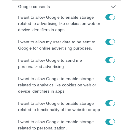
megszerzett 21 mezője után újabb részeket hódít meg?
Google consents
I want to allow Google to enable storage
related to advertising like cookies on web or
device identifiers in apps.
I want to allow my user data to be sent to
Google for online advertising purposes.
I want to allow Google to send me
personalized advertising.
I want to allow Google to enable storage
related to analytics like cookies on web or
ValóVilág
device identifiers in apps.
2024. május 8. 20:30
I want to allow Google to enable storage
Begolyóztak a villalakók – ez történt a ValóVilág
related to functionality of the website or app.
12. évadának 4. részében
A Valóvilág12 negyedik adásában a villalakóknak több
I want to allow Google to enable storage
kihívást is teljesíteniük kellett: mágnesekkel golyókat
related to personalization.