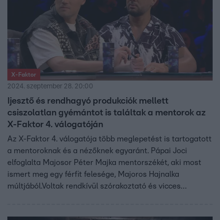
X-Faktor
2024. szeptember 28. 20:00
Ijesztő és rendhagyó produkciók mellett
csiszolatlan gyémántot is találtak a mentorok az
X-Faktor 4. válogatóján
Az X-Faktor 4. válogatója több meglepetést is tartogatott
a mentoroknak és a nézőknek egyaránt. Pápai Joci
elfoglalta Majosor Péter Majka mentorszékét, aki most
ismert meg egy férfit felesége, Majoros Hajnalka
múltjából.Voltak rendkívül szórakoztató és vicces
pillanatok, de olyan produkciót is hallhattunk, ami után az
élő show-ba jutás lehetősége is elhangzott.