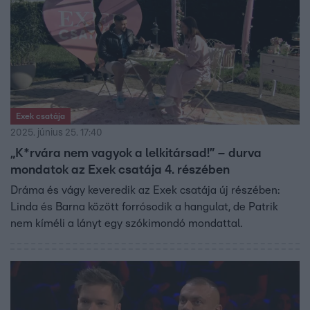
Exek csatája
2025. június 25. 17:40
„K*rvára nem vagyok a lelkitársad!” – durva
mondatok az Exek csatája 4. részében
Dráma és vágy keveredik az Exek csatája új részében:
Linda és Barna között forrósodik a hangulat, de Patrik
nem kíméli a lányt egy szókimondó mondattal.