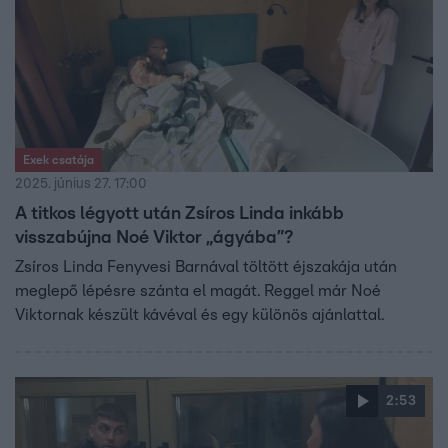
Exek csatája
2025. június 27. 17:00
A titkos légyott után Zsíros Linda inkább
visszabújna Noé Viktor „ágyába”?
Zsíros Linda Fenyvesi Barnával töltött éjszakája után
meglepő lépésre szánta el magát. Reggel már Noé
Viktornak készült kávéval és egy különös ajánlattal.
2:53