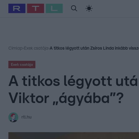
#
Babits Marcella
#
Szellő István
#
Most Wanted
#
Gallusz Ni
Címlap
›
Exek csatája
›
A titkos légyott után Zsíros Linda inkább vis
Exek csatája
A titkos légyott ut
Viktor „ágyába”?
rtl.hu