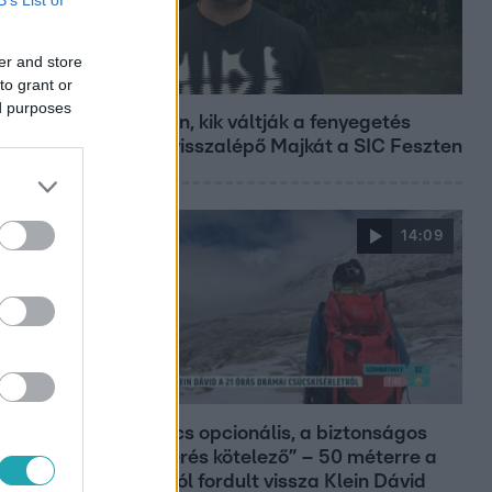
er and store
Fókusz
to grant or
ed purposes
Megvan, kik váltják a fenyegetés
miatt visszalépő Majkát a SIC Feszten
14:09
Reggeli
„A csúcs opcionális, a biztonságos
hazatérés kötelező” – 50 méterre a
csúcstól fordult vissza Klein Dávid