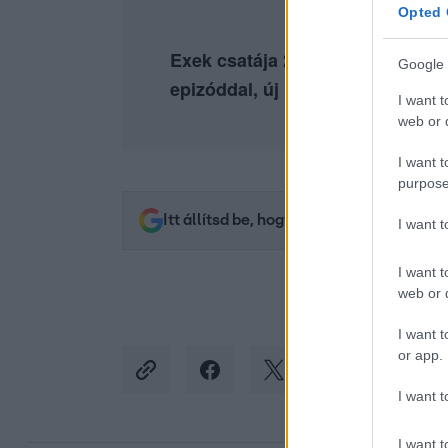
Opted 
Exek csatája 2. évad július 8-tól
Google 
epizóddal, új rész szerdánként!
I want t
web or d
I want t
purpose
Itt állítsd be, hogy az RTL.hu az elsők 
I want 
I want t
web or d
I want t
or app.
I want t
I want t