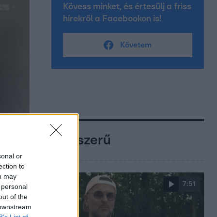
Kövess minket, és értesülj a friss
hírekről a Facebookon is!
Követem
Népszerű
sonal or
ection to
ou may
7:51
 personal
out of the
 downstream
B’s List of