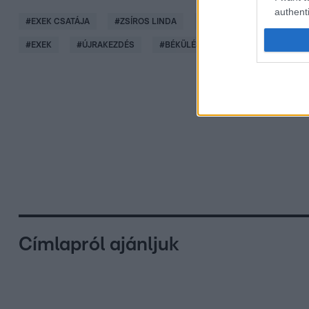
authenti
#
EXEK CSATÁJA
#
ZSÍROS LINDA
#
ADÁSRÉSZLETEK
#
#
EXEK
#
ÚJRAKEZDÉS
#
BÉKÜLÉS
#
4. RÉSZ
Címlapról ajánljuk