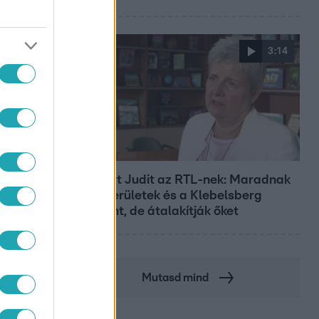
3:14
Híradó
Lannert Judit az RTL-nek: Maradnak
a tankerületek és a Klebelsberg
Központ, de átalakítják őket
Mutasd mind