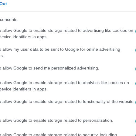
Out
 az
RTL+ Premiumon
! Premier dupla
consents
o allow Google to enable storage related to advertising like cookies on
evice identifiers in apps.
o allow my user data to be sent to Google for online advertising
s.
között legyen a Google-találatokban!
to allow Google to send me personalized advertising.
o allow Google to enable storage related to analytics like cookies on
evice identifiers in apps.
o allow Google to enable storage related to functionality of the website
o allow Google to enable storage related to personalization.
o allow Google to enable storage related to security, including