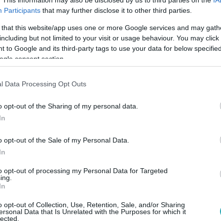
Participants
that may further disclose it to other third parties.
 that this website/app uses one or more Google services and may gath
including but not limited to your visit or usage behaviour. You may click 
 to Google and its third-party tags to use your data for below specifi
Link másolása
ogle consent section.
l Data Processing Opt Outs
o opt-out of the Sharing of my personal data.
jt ágyba az átmulatott este után, reggel
In
t egy forró kávéval és egy meglepő
 kicsit összepakolni a szobájában, Linda
o opt-out of the Sale of my Personal Data.
In
Exek csatája folytatásából az is kiderül,
ok a birtokon. Az RTL+ Premiumon már
to opt-out of processing my Personal Data for Targeted
ing.
In
o opt-out of Collection, Use, Retention, Sale, and/or Sharing
ersonal Data that Is Unrelated with the Purposes for which it
lected.