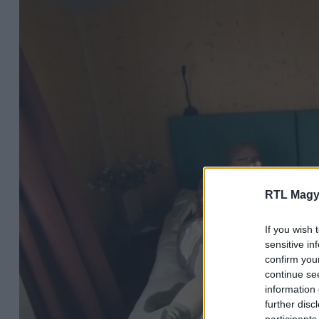
RTL Magy
If you wish 
sensitive in
confirm you
continue se
information 
further disc
participants