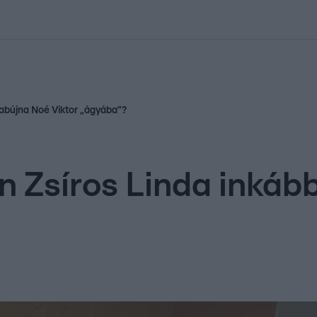
kolett
#
Időjárás
#
RTL műsor
#
Víz
#
Magyar Péter
#
Csillagjeg
szabújna Noé Viktor „ágyába”?
án Zsíros Linda inká