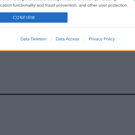
cation functionality and fraud prevention, and other user protection.
NOÉ VIKTOR
#
FENYVESI BARNA
#
EGYÉJSZAKÁS KALAND
#
E
CONFIRM
Data Deletion
Data Access
Privacy Policy