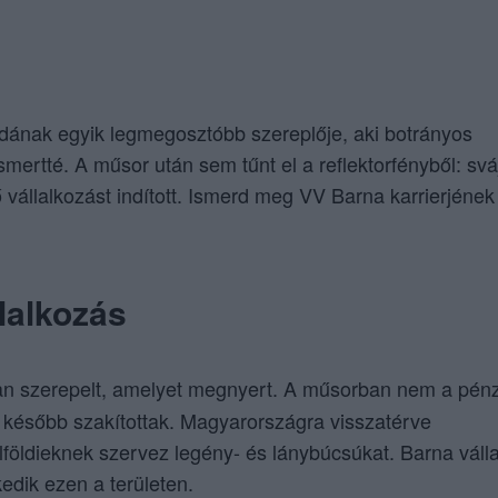
dának egyik legmegosztóbb szereplője, aki botrányos
ertté. A műsor után sem tűnt el a reflektorfényből: svájc
állalkozást indított. Ismerd meg VV Barna karrierjének
llalkozás
an szerepelt, amelyet megnyert. A műsorban nem a pénz
l később szakítottak. Magyarországra visszatérve
lföldieknek szervez legény- és lánybúcsúkat. Barna váll
edik ezen a területen.