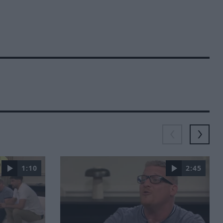
1:10
2:45