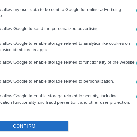
ban
o allow my user data to be sent to Google for online advertising
s.
lépítette. Kapcsolatai és botrányos viselkedése folyam
to allow Google to send me personalized advertising.
o allow Google to enable storage related to analytics like cookies on
evice identifiers in apps.
gyobb szenzációja volt. A páros többször is intim helyz
péján vagy a hálószobában. Ezeket az eseményeket nemc
o allow Google to enable storage related to functionality of the website
sérték.
Kapcsolatuk
szenvedélyes és viharos volt, amely
o allow Google to enable storage related to personalization.
o allow Google to enable storage related to security, including
 után Barna
felé fordult. A két játékos között sz
VV Piros
cation functionality and fraud prevention, and other user protection.
feszültséget a villában. Egy alkalommal a nyugiszobában
dott mindenkinek.
CONFIRM
tuk, hanem
is gyakran flörtölt. Ez a hároms
VV Anitával