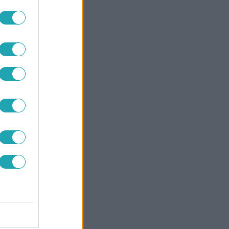
atosan
etbe került
sak a
 gyakran
intén
 kapták őket
zög tovább