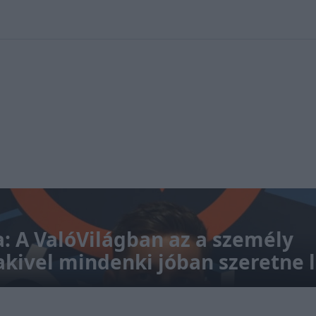
 Nikolett
#
Időjárás
#
RTL műsor
#
Víz
#
Magyar Péter
#
Csi
: A ValóVilágban az a személy
akivel mindenki jóban szeretne 