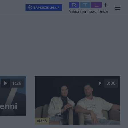
llagjegy
#
RTL+
#
Exek csatája 2026
#
Celeb vagyok, ments ki
1:26
3:30
lenni
Videó