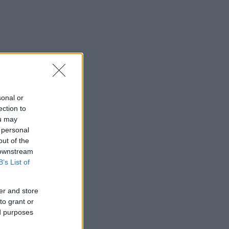
űvésznevén
sonal or
ection to
ou may
 personal
out of the
 downstream
B’s List of
er and store
to grant or
ed purposes