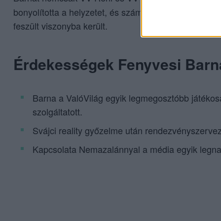
bonyolította a helyzetet, és számos konfliktust gener
feszült viszonyba került.
Érdekességek Fenyvesi Barn
Barna a ValóVilág egyik legmegosztóbb játékosa
szolgáltatott.
Svájci reality győzelme után rendezvényszervező
Kapcsolata Nemazalánnyal a média egyik legna