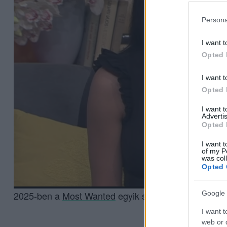
Persona
I want t
Opted 
I want t
Opted 
I want 
Advertis
Opted 
I want t
of my P
was col
Opted 
Google 
2025-ben a
Most Wanted
egyik szereplője.
I want t
web or d