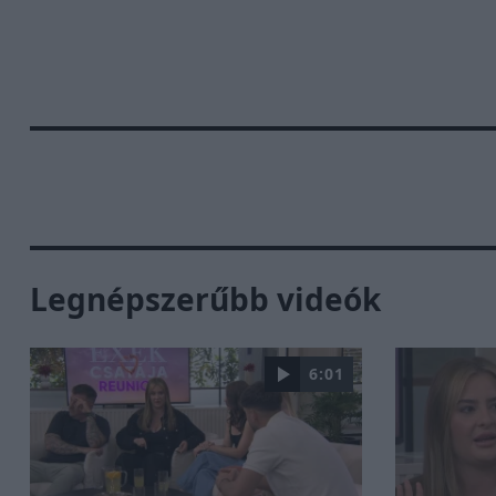
Legnépszerűbb videók
6:01