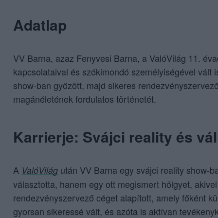
Adatlap
VV Barna, azaz Fenyvesi Barna, a ValóVilág 11. éva
kapcsolataival és szókimondó személyiségével vált ism
show-ban győzött, majd sikeres rendezvényszervező v
magánéletének fordulatos történetét.
Karrierje: Svájci reality és vá
A
után VV Barna egy svájci reality show-b
ValóVilág
választotta, hanem egy ott megismert hölgyet, akive
rendezvényszervező céget alapított, amely főként kü
gyorsan sikeressé vált, és azóta is aktívan tevékenyk