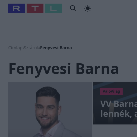
#
Babits Marcella
#
Szellő István
#
Most Wanted
#
Gallusz
Címlap
›
Sztárok
›
Fenyvesi Barna
Fenyvesi Barna
ValóVilág
VV Barna
lennék, 