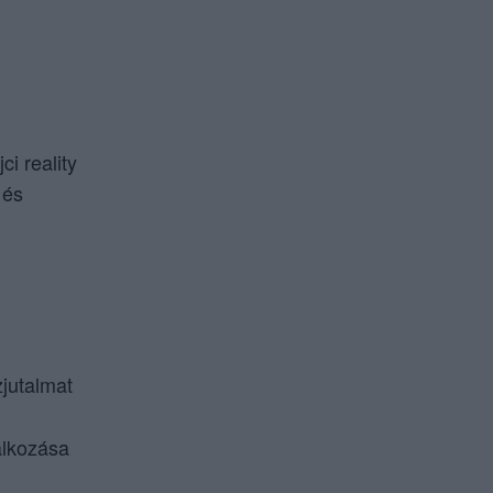
i reality
 és
jutalmat
alkozása