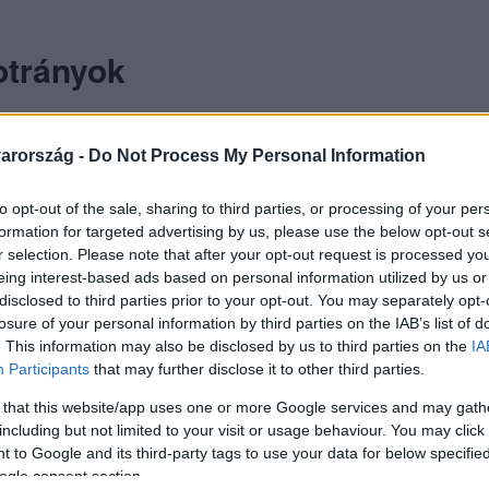
otrányok
 középpontjában állt. Kapcsolata
Halastyák Fannival
, m
arország -
Do Not Process My Personal Information
zte
egymást, de rövid idő után szakítottak.
to opt-out of the sale, sharing to third parties, or processing of your per
formation for targeted advertising by us, please use the below opt-out s
r selection. Please note that after your opt-out request is processed y
eing interest-based ads based on personal information utilized by us or
disclosed to third parties prior to your opt-out. You may separately opt-
losure of your personal information by third parties on the IAB’s list of
. This information may also be disclosed by us to third parties on the
IA
Participants
that may further disclose it to other third parties.
 that this website/app uses one or more Google services and may gath
including but not limited to your visit or usage behaviour. You may click 
 to Google and its third-party tags to use your data for below specifi
ogle consent section.