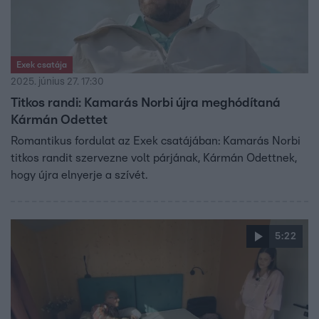
Exek csatája
2025. június 27. 17:30
Titkos randi: Kamarás Norbi újra meghódítaná
Kármán Odettet
Romantikus fordulat az Exek csatájában: Kamarás Norbi
titkos randit szervezne volt párjának, Kármán Odettnek,
hogy újra elnyerje a szívét.
5:22