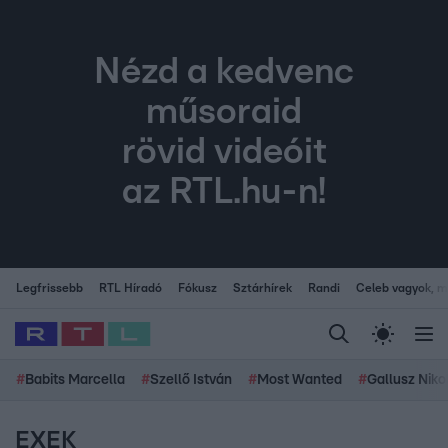
Nézd a kedvenc
műsoraid
rövid videóit
az RTL.hu-n!
Legfrissebb
RTL Híradó
Fókusz
Sztárhírek
Randi
Celeb vagyok, me
#
Babits Marcella
#
Szellő István
#
Most Wanted
#
Gallusz Niko
EXEK