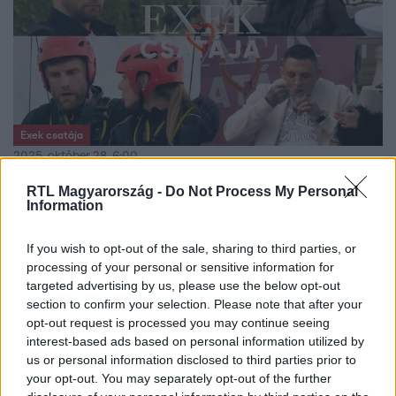
Exek csatája
2025. október 28. 6:00
„Ez az utolsó bőr, amit le tudsz húzni!” – heves
RTL Magyarország -
Do Not Process My Personal
vitával indult az Exek csatája
Information
Az Exek csatája első epizódjában máris elszabadultak az
If you wish to opt-out of the sale, sharing to third parties, or
indulatok – volt elszólás, régi sebek feltépése és
processing of your personal or sensitive information for
kellemetlen együttalvós pillanatok is.
targeted advertising by us, please use the below opt-out
section to confirm your selection. Please note that after your
opt-out request is processed you may continue seeing
interest-based ads based on personal information utilized by
us or personal information disclosed to third parties prior to
your opt-out. You may separately opt-out of the further