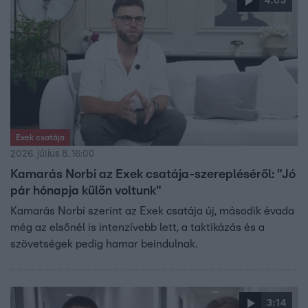
4:03
Exek csatája
2026. július 8. 16:00
Kamarás Norbi az Exek csatája-szerepléséről: "Jó
pár hónapja külön voltunk"
Kamarás Norbi szerint az Exek csatája új, második évada
még az elsőnél is intenzívebb lett, a taktikázás és a
szövetségek pedig hamar beindulnak.
3:14