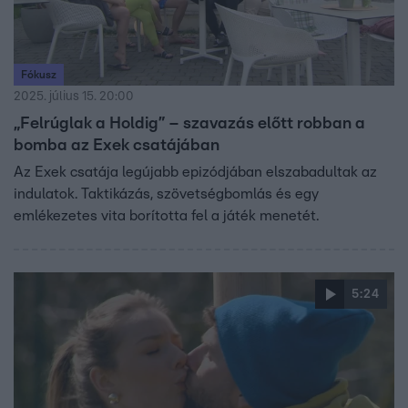
Fókusz
2025. július 15. 20:00
„Felrúglak a Holdig” – szavazás előtt robban a
bomba az Exek csatájában
Az Exek csatája legújabb epizódjában elszabadultak az
indulatok. Taktikázás, szövetségbomlás és egy
emlékezetes vita borította fel a játék menetét.
5:24