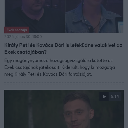
Exek csatája
2025. július 30. 16:00
Király Peti és Kovács Dóri is lefeküdne valakivel az
Exek csatájában?
Egy magánynyomozó hazugságvizsgálóra kötötte az
Exek csatájának játékosait. Kiderült, hogy ki mozgatja
meg Király Peti és Kovács Dóri fantáziáját.
5:14