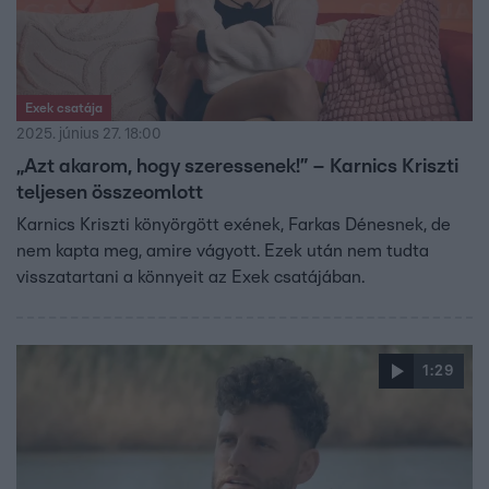
Exek csatája
2025. június 27. 18:00
„Azt akarom, hogy szeressenek!” – Karnics Kriszti
teljesen összeomlott
Karnics Kriszti könyörgött exének, Farkas Dénesnek, de
nem kapta meg, amire vágyott. Ezek után nem tudta
visszatartani a könnyeit az Exek csatájában.
1:29