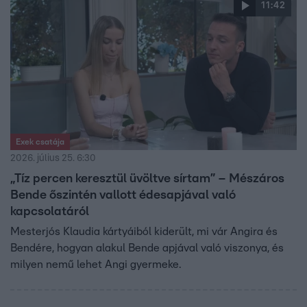
11:42
Exek csatája
2026. július 25. 6:30
„Tíz percen keresztül üvöltve sírtam” – Mészáros
Bende őszintén vallott édesapjával való
kapcsolatáról
Mesterjós Klaudia kártyáiból kiderült, mi vár Angira és
Bendére, hogyan alakul Bende apjával való viszonya, és
milyen nemű lehet Angi gyermeke.