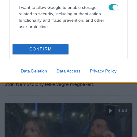
I want to allow Google to enable storage
related to security, including authentication
functionality and fraud prevention, and other
user protection.
Exek csatája
2025. augusztus 20. 15:00
CONFIRM
Nemazalány győztesként távozik az Exek
csatájából – végre új fejezetet kezdhet
Halastyák Fanni és Fenyvesi Barna heteken keresztül
Data Deletion
Data Access
Privacy Policy
küzdött az Exek csatája fődíjáért. Az együtt töltött idő
után Nemazalány lelke végre megbékélt.
4:50