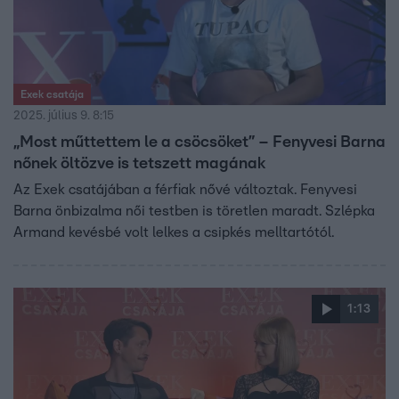
Exek csatája
2025. július 9. 8:15
„Most műttettem le a csöcsöket” – Fenyvesi Barna
nőnek öltözve is tetszett magának
Az Exek csatájában a férfiak nővé változtak. Fenyvesi
Barna önbizalma női testben is töretlen maradt. Szlépka
Armand kevésbé volt lelkes a csipkés melltartótól.
1:13