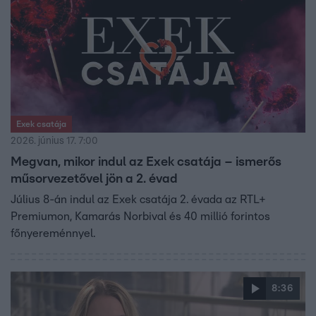
Exek csatája
2026. június 17. 7:00
Megvan, mikor indul az Exek csatája – ismerős
műsorvezetővel jön a 2. évad
Július 8-án indul az Exek csatája 2. évada az RTL+
Premiumon, Kamarás Norbival és 40 millió forintos
főnyereménnyel.
8:36