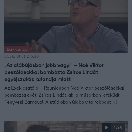
Exek csatája
2026. július 2. 5:30
„Az alábújásban jobb vagy!” – Noé Viktor
beszólásokkal bombázta Zsíros Lindát
egyéjszakás kalandja miatt
Az Exek csatája – Reunionban Noé Viktor beszólásokkal
bombázta exét, Zsíros Lindát, aki a műsorban lefeküdt
Fenyvesi Barnával. A stúdióban újabb vita robbant ki!
4:26