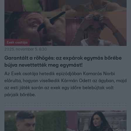
Exek csatája
2025. november 5. 6:30
Garantált a röhögés: az expárok egymás bőrébe
bújva nevettették meg egymást!
Az Exek csatája hetedik epizódjában Kamarás Norbi
elárulta, hogyan viselkedik Kármán Odett az ágyban, majd
az esti játék során az exek egy időre belebújtak volt
párjaik bőrébe.