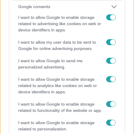
Google consents
I want to allow Google to enable storage
related to advertising like cookies on web or
device identifiers in apps.
Exek csatája
I want to allow my user data to be sent to
Google for online advertising purposes.
2025. október 14. 7:00
Megvan az időpont: október 27-től érkezik az RTL
I want to allow Google to send me
képernyőjére az Exek csatája!
personalized advertising.
Az Exek csatája eddig csak RTL+-on volt látható –
I want to allow Google to enable storage
október 27-től minden hétköznap este a tévéképernyőkre
related to analytics like cookies on web or
is megérkezik a dráma és a játék.
device identifiers in apps.
I want to allow Google to enable storage
related to functionality of the website or app.
3:39
I want to allow Google to enable storage
related to personalization.