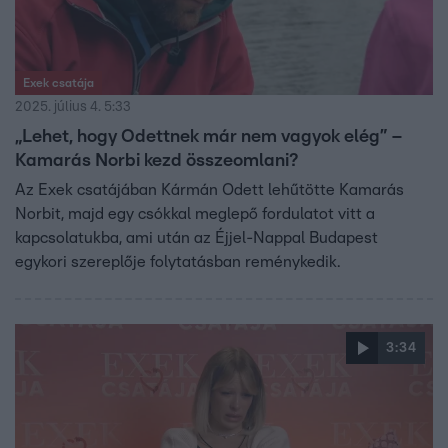
Exek csatája
2025. július 4. 5:33
„Lehet, hogy Odettnek már nem vagyok elég” –
Kamarás Norbi kezd összeomlani?
Az Exek csatájában Kármán Odett lehűtötte Kamarás
Norbit, majd egy csókkal meglepő fordulatot vitt a
kapcsolatukba, ami után az Éjjel-Nappal Budapest
egykori szereplője folytatásban reménykedik.
3:34