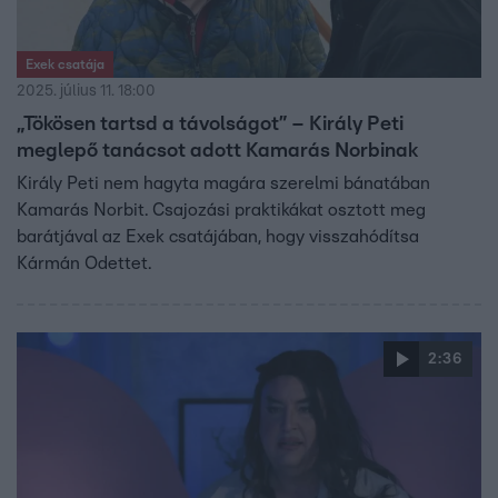
Exek csatája
2025. július 11. 18:00
„Tökösen tartsd a távolságot” – Király Peti
meglepő tanácsot adott Kamarás Norbinak
Király Peti nem hagyta magára szerelmi bánatában
Kamarás Norbit. Csajozási praktikákat osztott meg
barátjával az Exek csatájában, hogy visszahódítsa
Kármán Odettet.
2:36