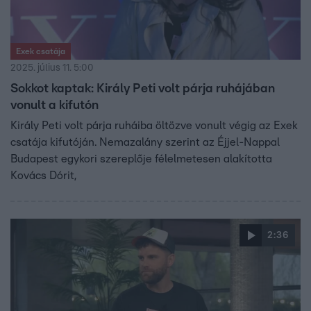
Exek csatája
2025. július 11. 5:00
Sokkot kaptak: Király Peti volt párja ruhájában
vonult a kifutón
Király Peti volt párja ruháiba öltözve vonult végig az Exek
csatája kifutóján. Nemazalány szerint az Éjjel-Nappal
Budapest egykori szereplője félelmetesen alakította
Kovács Dórit,
2:36