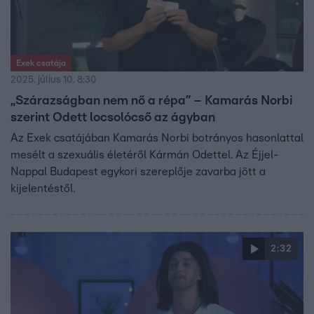
Exek csatája
2025. július 10. 8:30
„Szárazságban nem nő a répa” – Kamarás Norbi
szerint Odett locsolócső az ágyban
Az Exek csatájában Kamarás Norbi botrányos hasonlattal
mesélt a szexuális életéről Kármán Odettel. Az Éjjel-
Nappal Budapest egykori szereplője zavarba jött a
kijelentéstől.
2:32