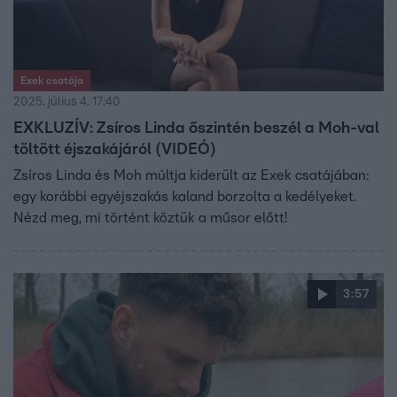
Exek csatája
2025. július 4. 17:40
EXKLUZÍV: Zsíros Linda őszintén beszél a Moh-val
töltött éjszakájáról (VIDEÓ)
Zsíros Linda és Moh múltja kiderült az Exek csatájában:
egy korábbi egyéjszakás kaland borzolta a kedélyeket.
Nézd meg, mi történt köztük a műsor előtt!
3:57