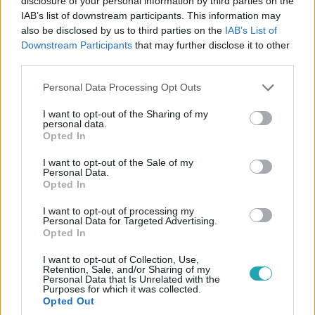
disclosure of your personal information by third parties on the
IAB’s list of downstream participants. This information may
also be disclosed by us to third parties on the
IAB’s List of
Downstream Participants
that may further disclose it to other
third parties.
Please note that this website/app uses one or more Google
Personal Data Processing Opt Outs
services and may gather and store information including but
Életmód
not limited to your visit or usage behaviour. You may click to
I want to opt-out of the Sharing of my
2025. október 26. 13:34
personal data.
grant or deny consent to Google and its third-party tags to
Opted In
Pszichológia: Ennyi ideig tart, mire tényleg túljutsz
use your data for below specified purposes in below Google
az exeden
consent section.
I want to opt-out of the Sale of my
Personal Data.
Egy pszichológiai kutatás szerint akár nyolc évig is
Opted In
tarthat, mire túljutsz az exeden. Kiderült, mi gyorsítja –
I want to opt-out of processing my
és mi lassítja – az elengedést.
Personal Data for Targeted Advertising.
Opted In
I want to opt-out of Collection, Use,
Retention, Sale, and/or Sharing of my
0:30
Personal Data that Is Unrelated with the
Purposes for which it was collected.
Opted Out