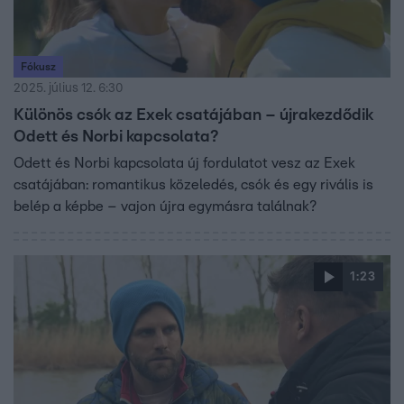
Fókusz
2025. július 12. 6:30
Különös csók az Exek csatájában – újrakezdődik
Odett és Norbi kapcsolata?
Odett és Norbi kapcsolata új fordulatot vesz az Exek
csatájában: romantikus közeledés, csók és egy rivális is
belép a képbe – vajon újra egymásra találnak?
1:23