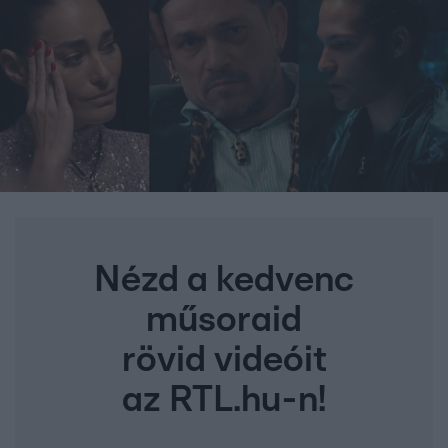
Nézd a kedvenc
műsoraid
rövid videóit
az RTL.hu-n!