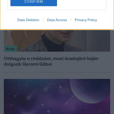
CONFIRM
Data Deletion
Data Access
Privacy Policy
Bulvár
Otthagyta a rádiózást, most óceánjáró hajón
dolgozik Garami Gábor