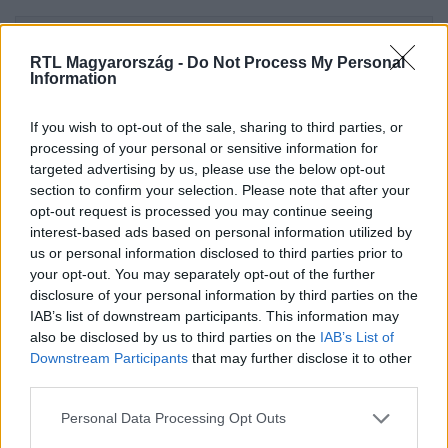
Itt állítsd be, hogy az RTL.hu az elsők között
legyen a Google-találatokban!
RTL Magyarország -
Do Not Process My Personal
Information
If you wish to opt-out of the sale, sharing to third parties, or
processing of your personal or sensitive information for
targeted advertising by us, please use the below opt-out
section to confirm your selection. Please note that after your
opt-out request is processed you may continue seeing
interest-based ads based on personal information utilized by
us or personal information disclosed to third parties prior to
your opt-out. You may separately opt-out of the further
disclosure of your personal information by third parties on the
IAB’s list of downstream participants. This information may
Kövess minket, és értesülj a friss hírekről a
also be disclosed by us to third parties on the
IAB’s List of
Facebookon is!
Downstream Participants
that may further disclose it to other
third parties.
Követem
Please note that this website/app uses one or more Google
Personal Data Processing Opt Outs
services and may gather and store information including but