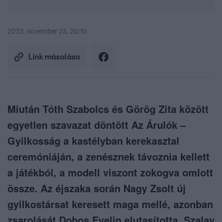
2023. november 23. 20:10
Link másolása
Miután Tóth Szabolcs és Görög Zita között
egyetlen szavazat döntött Az Árulók –
Gyilkosság a kastélyban kerekasztal
ceremóniáján, a zenésznek távoznia kellett
a játékból, a modell viszont zokogva omlott
össze. Az éjszaka során Nagy Zsolt új
gyilkostársat keresett maga mellé, azonban
zsarolását Dobos Evelin elutasította, Szalay