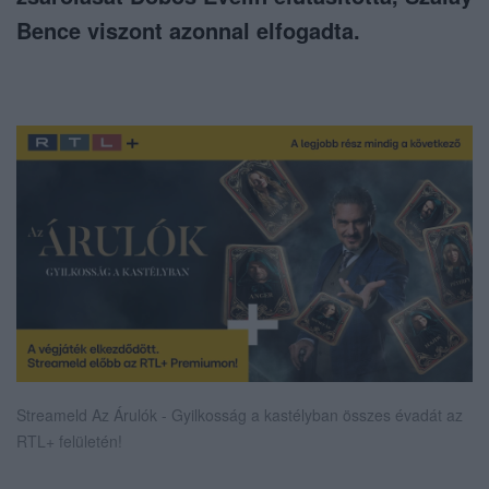
Bence viszont azonnal elfogadta.
Streameld Az Árulók - Gyilkosság a kastélyban összes évadát az
RTL+ felületén!