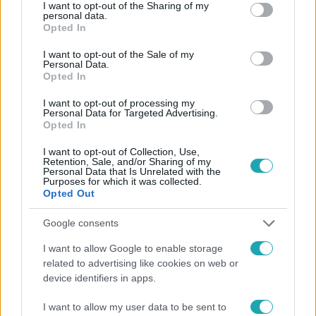
not limited to your visit or usage behaviour. You may click to
I want to opt-out of the Sharing of my
personal data.
grant or deny consent to Google and its third-party tags to
Opted In
use your data for below specified purposes in below Google
consent section.
I want to opt-out of the Sale of my
#
AZ ÁRULÓK – GYILKOSSÁG A KASTÉLYBAN
#
RTL
Personal Data.
Opted In
#
ADÁSRÉSZLETEK
#
NÁDAI ANIKÓ
#
ÖSSZEFOGLALÓ
I want to opt-out of processing my
#
4. RÉSZ
#
TÓTH SZABOLCS
#
GÖRÖG ZITA
Personal Data for Targeted Advertising.
Opted In
#
DOBOS EVELIN
#
NAGY ZSOLT
#
SZALAY BENCE
I want to opt-out of Collection, Use,
#
ÁRTATLANOK
#
ÁRULÓK
#
GYILKOSOK
Retention, Sale, and/or Sharing of my
Personal Data that Is Unrelated with the
Purposes for which it was collected.
#
KEREKASZTAL CEREMÓNIA
Opted Out
Google consents
I want to allow Google to enable storage
related to advertising like cookies on web or
device identifiers in apps.
Népszerű
I want to allow my user data to be sent to