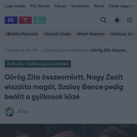
Legfrissebb
RTL Híradó
Fókusz
Sztárhírek
Randi
Celeb vagyok, me
#
Babits Marcella
#
Szellő István
#
Most Wanted
#
Gallusz Niko
Címlap
›
Az Árulók – Gyilkosság a kastélyban
›
Görög Zita összeomlott, Nagy Zsolt elszólta magát, Szalay Bence pedig beállt a gyilkosok közé
Az Árulók – Gyilkosság a kastélyban
Görög Zita összeomlott, Nagy Zsolt
elszólta magát, Szalay Bence pedig
beállt a gyilkosok közé
rtl.hu