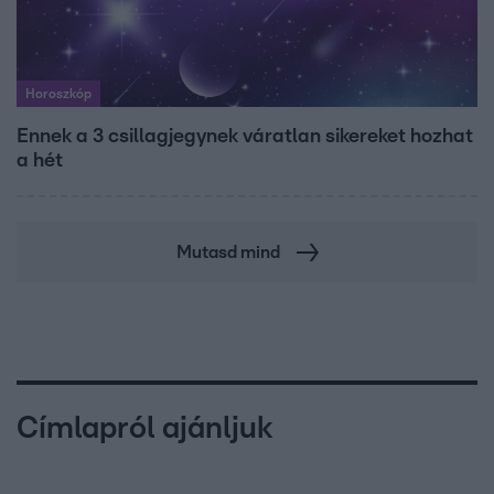
Horoszkóp
Ennek a 3 csillagjegynek váratlan sikereket hozhat
a hét
Mutasd mind
Címlapról ajánljuk