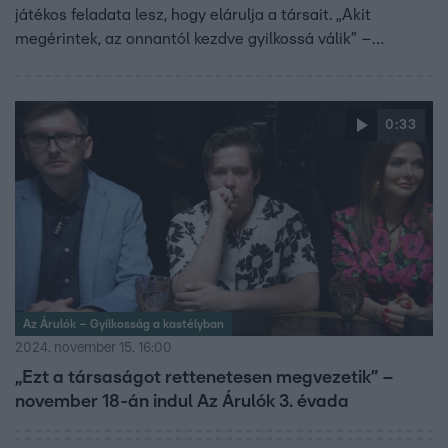
játékos feladata lesz, hogy elárulja a társait. „Akit
megérintek, az onnantól kezdve gyilkossá válik” –
mondta, viszont az utolsó árulót nem jelölte ki.
0:33
Az Árulók – Gyilkosság a kastélyban
2024. november 15. 16:00
„Ezt a társaságot rettenetesen megvezetik” –
november 18-án indul Az Árulók 3. évada