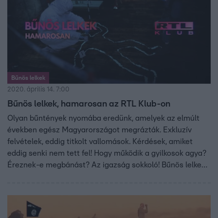
Bűnös lelkek
2020. április 14. 7:00
Bűnös lelkek, hamarosan az RTL Klub-on
Olyan bűntények nyomába eredünk, amelyek az elmúlt
években egész Magyarországot megrázták. Exkluzív
felvételek, eddig titkolt vallomások. Kérdések, amiket
eddig senki nem tett fel! Hogy működik a gyilkosok agya?
Éreznek-e megbánást? Az igazság sokkoló! Bűnös lelkek,
hamarosan az RTL Klub-on.