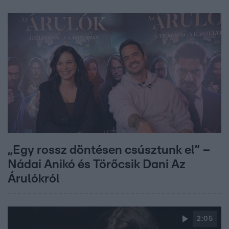
„Egy rossz döntésen csúsztunk el” –
Nádai Anikó és Törőcsik Dani Az
Árulókról
2:05