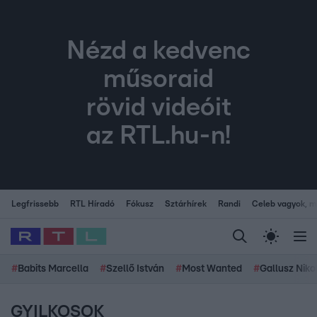
Nézd a kedvenc
műsoraid
rövid videóit
az RTL.hu-n!
Legfrissebb
RTL Híradó
Fókusz
Sztárhírek
Randi
Celeb vagyok, me
#
Babits Marcella
#
Szellő István
#
Most Wanted
#
Gallusz Niko
GYILKOSOK