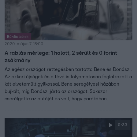
Bűnös lelkek
2020. május 7. 18:00
A rablás mérlege: 1 halott, 2 sérült és 0 forint
zsákmány
Az egész országot rettegésben tartotta Bene és Donászi.
Az akkori újságok és a tévé is folyamatosan foglalkozott a
két elvetemült gyilkossal. Bene seregélyesi házában
bujkált, míg Donászi járta az országot. Sokszor
cserélgette az autóját és volt, hogy parókában,
álbajusszal közlekedett. Benét és Donászit a skálás
rablógyilkosság miatti felhajtás sem késztette
megtorpanásra. Fél évvel később, 1992. november elején
0:33
már kész a tervük a következő rablásukhoz.