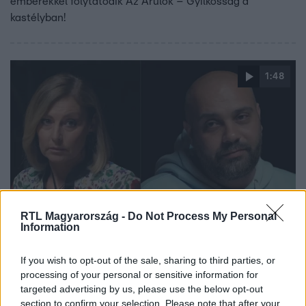
emberekkel folytatódik Az Árulók – Gyilkosság a
kastélyban!
1:48
Az Árulók – Gyilkosság a kastélyban
RTL Magyarország -
Do Not Process My Personal
Information
2024. szeptember 30. 19:30
„Én annyit mondok, a jobb győz” – egymást
If you wish to opt-out of the sale, sharing to third parties, or
gyanúsították meg a kerekasztalnál az árulók
processing of your personal or sensitive information for
Lakatos László úgy érezte, eljött a pillanat, amikor már
targeted advertising by us, please use the below opt-out
nem származik játékelőnye abból, hogy megvédi Erős
section to confirm your selection. Please note that after your