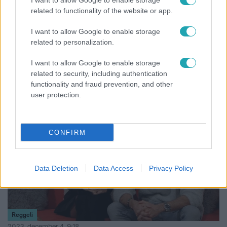
I want to allow Google to enable storage
Szita Bence gyilkosai, akik akkor még tagadtak
related to functionality of the website or app.
Magyarország eső számú bűnözőivel forgatott 11 éve
I want to allow Google to enable storage
ezen a napon a Fókusz. 2012 őszén az egész országot
related to personalization.
sokkolta az az embertelen brutalitás, ahogy kivégezték a
mindössze 11 éves Szita Bencét. A fiú nevelőanyja két
I want to allow Google to enable storage
hajléktalant fogadott fel a gyermek kivégzésére. Az eset
related to security, including authentication
rengeteg kérdést felvetett.
functionality and fraud prevention, and other
user protection.
7:29
CONFIRM
Data Deletion
Data Access
Privacy Policy
Reggeli
2023. december 4. 9:18