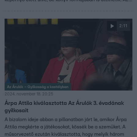
Alan Connor által írt Az Árulók – Gyilkosság a kastélyban
című kalandjátékkönyv egyedülálló módon ad lehetőséget
az olvasóknak arra, hogy ne csak külső szemlélőként
2:11
figyeljék az eseményeket, hanem maguk is aktív
szereplőkké váljanak. De vajon a formátum képes-e
visszaadni a tévéműsor feszültségét és fordulatait?
Az Árulók – Gyilkosság a kastélyban
2024. november 18. 20:25
Árpa Attila kiválasztotta Az Árulók 3. évadának
gyilkosait
A bizalom ideje abban a pillanatban járt le, amikor Árpa
Attila megkérte a játékosokat, kössék be a szemüket. A
műsorvezető ezután kiválasztotta, hogy melyik három