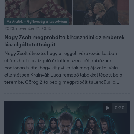
Az Árulók – Gyilkosság a kastélyban
2023. november 21. 20:15
Nagy Zsolt megpróbálta kihasználni az emberek
kiszolgáltatottságát
Nagy Zsolt élvezte, hogy a reggeli várakozás közben
eljátszhatta az izguló ártatlan szerepét, miközben
pontosan tudta, hogy kit gyilkoltak meg éjszaka. Vele
ellentétben Krajnyák Luca remegő lábakkal lépett be a
terembe, Görög Zita pedig megpróbált túllendülni a
felszínes csevegések ellen táplált gyűlöletén.
0:20