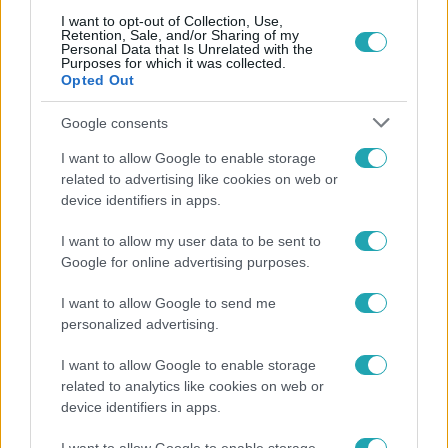
A kerekasztalnál Dér Heni Erős Antóniára irányította a
I want to opt-out of Collection, Use,
többi játékos figyelmét, ami hidegzuhanyként érte a
Retention, Sale, and/or Sharing of my
Personal Data that Is Unrelated with the
híradós műsorvezetőt. De, vajon miért gondolta az
Purposes for which it was collected.
énekesnő, hogy ez a lépés a gyilkosok szempontjából jó
Opted Out
taktika? Az éjjeli Konklávén kiderült.
Google consents
I want to allow Google to enable storage
related to advertising like cookies on web or
5:58
device identifiers in apps.
I want to allow my user data to be sent to
Google for online advertising purposes.
I want to allow Google to send me
personalized advertising.
I want to allow Google to enable storage
Videó
related to analytics like cookies on web or
device identifiers in apps.
2024. július 11. 14:51
„Álmodok a gyerekkel” – felkavaró interjút adtak