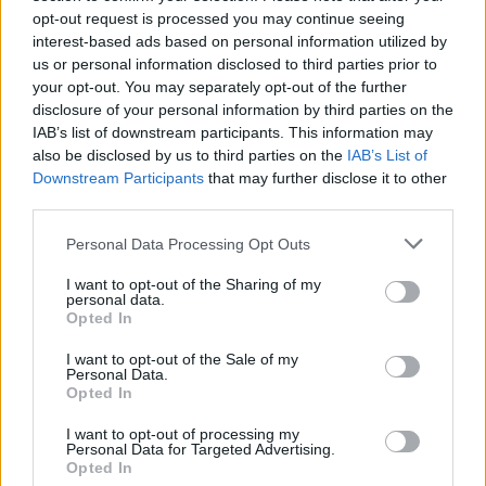
opt-out request is processed you may continue seeing
Antóniát. A humorista a kerekasztalnál gyanúsította meg
interest-based ads based on personal information utilized by
árulótársát, amit a tévés műsorvezető sem hagyott szó
us or personal information disclosed to third parties prior to
nélkül.
your opt-out. You may separately opt-out of the further
disclosure of your personal information by third parties on the
IAB’s list of downstream participants. This information may
also be disclosed by us to third parties on the
IAB’s List of
1:08
Downstream Participants
that may further disclose it to other
third parties.
Please note that this website/app uses one or more Google
Personal Data Processing Opt Outs
services and may gather and store information including but
not limited to your visit or usage behaviour. You may click to
I want to opt-out of the Sharing of my
personal data.
grant or deny consent to Google and its third-party tags to
Opted In
use your data for below specified purposes in below Google
consent section.
I want to opt-out of the Sale of my
Personal Data.
Az Árulók – Gyilkosság a kastélyban
Opted In
2024. szeptember 25. 19:30
Dér Heni szándékosan mondta ki a kerekasztalnál
I want to opt-out of processing my
Personal Data for Targeted Advertising.
az egyik gyilkostársa nevét
Opted In