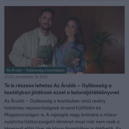
Az Árulók – Gyilkosság a kastélyban
2024. november 19. 9:50
Te is részese lehetsz Az Árulók – Gyilkosság a
kastélyban játéknak ezzel a kalandjátékkönyvvel
Az Árulók – Gyilkosság a kastélyban című reality
hatalmas népszerűségnek örvend külföldön és
Magyarországon is. A rajongók nagy örömére a műsor
nyújtotta hátborzongató élményt most már nem csak a
képernyő előtt ülve, de könyv formájában is átélhetik. Az