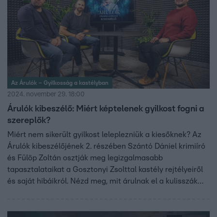
Az Árulók – Gyilkosság a kastélyban
2024. november 29. 18:00
Árulók kibeszélő: Miért képtelenek gyilkost fogni a
szereplők?
Miért nem sikerült gyilkost leleplezniük a kiesőknek? Az
Árulók kibeszélőjének 2. részében Szántó Dániel krimiíró
és Fülöp Zoltán osztják meg legizgalmasabb
tapasztalataikat a Gosztonyi Zsolttal kastély rejtélyeiről
és saját hibáikról. Nézd meg, mit árulnak el a kulisszák
mögötti drámáról!