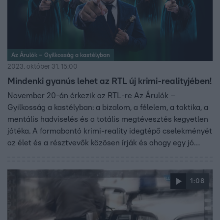
Az Árulók – Gyilkosság a kastélyban
2023. október 31. 15:00
Mindenki gyanús lehet az RTL új krimi-realityjében!
November 20-án érkezik az RTL-re Az Árulók –
Gyilkosság a kastélyban: a bizalom, a félelem, a taktika, a
mentális hadviselés és a totális megtévesztés kegyetlen
játéka. A formabontó krimi-reality idegtépő cselekményét
az élet és a résztvevők közösen írják és ahogy egy jó
bűnügyi történetben, a nagy és végső igazság csak az
utolsó oldalakon derül majd ki!
1:08