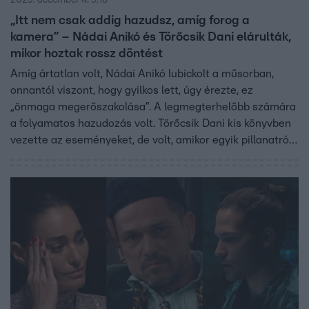
„Itt nem csak addig hazudsz, amíg forog a
kamera” – Nádai Anikó és Törőcsik Dani elárulták,
mikor hoztak rossz döntést
Amíg ártatlan volt, Nádai Anikó lubickolt a műsorban,
onnantól viszont, hogy gyilkos lett, úgy érezte, ez
„önmaga megerőszakolása”. A legmegterhelőbb számára
a folyamatos hazudozás volt. Törőcsik Dani kis könyvben
vezette az eseményeket, de volt, amikor egyik pillanatról
a másikra kellett újratervezni. A forgatókönyv akkor
borult, amikor néhányan egészségügyi problémák miatt
elhagyták a kastélyt. A gyilkosok elárulták, mikor hoztak
rossz döntést, és Anikó reagált azokra a vádakra is,
miszerint csalt a játékban.