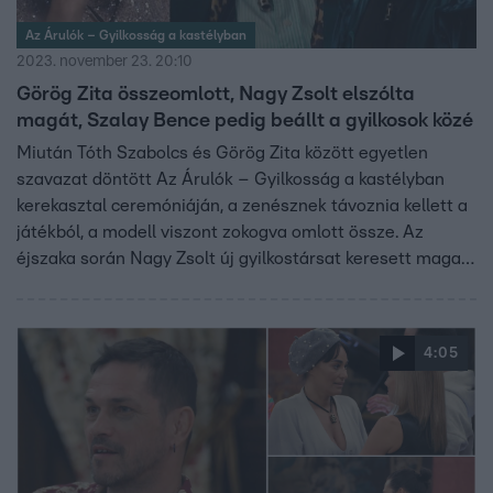
Az Árulók – Gyilkosság a kastélyban
2023. november 23. 20:10
Görög Zita összeomlott, Nagy Zsolt elszólta
magát, Szalay Bence pedig beállt a gyilkosok közé
Miután Tóth Szabolcs és Görög Zita között egyetlen
szavazat döntött Az Árulók – Gyilkosság a kastélyban
kerekasztal ceremóniáján, a zenésznek távoznia kellett a
játékból, a modell viszont zokogva omlott össze. Az
éjszaka során Nagy Zsolt új gyilkostársat keresett maga
mellé, azonban zsarolását Dobos Evelin elutasította,
Szalay Bence viszont azonnal elfogadta.
4:05