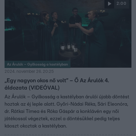
2:00
Az Árulók – Gyilkosság a kastélyban
2024. november 26. 20:25
„Egy nagyon okos nő volt” – Ő Az Árulók 4.
áldozata (VIDEÓVAL)
Az Árulók – Gyilkosság a kastélyban árulói újabb döntést
hoztak az éj leple alatt. Győri-Nádai Réka, Sári Eleonóra,
dr. Rátkai Tímea és Róka Gáspár a konklávén egy női
játékossal végeztek, ezzel a döntésükkel pedig teljes
káoszt okoztak a kastélyban.