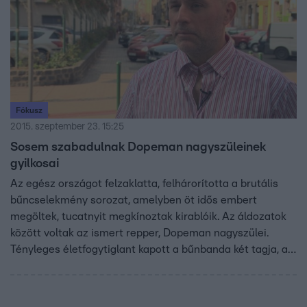
Fókusz
2015. szeptember 23. 15:25
Sosem szabadulnak Dopeman nagyszüleinek
gyilkosai
Az egész országot felzaklatta, felhárorította a brutális
bűncselekmény sorozat, amelyben öt idős embert
megöltek, tucatnyit megkínoztak kirablóik. Az áldozatok
között voltak az ismert repper, Dopeman nagyszülei.
Tényleges életfogytiglant kapott a bűnbanda két tagja, a
nyomozásban a rapper és testvére is mindvégig
együttműködött.