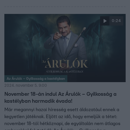
0:24
Az Árulók – Gyilkosság a kastélyban
2024. november 5. 9:00
November 18-án indul Az Árulók – Gyilkosság a
kastélyban harmadik évada!
Már megannyi hazai híresség esett áldozatául ennek a
kegyetlen játéknak. Eljött az idő, hogy emeljük a tétet:
november 18-tól hétköznapi, de egyáltalán nem átlagos