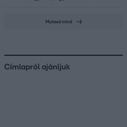
Mutasd mind
Címlapról ajánljuk