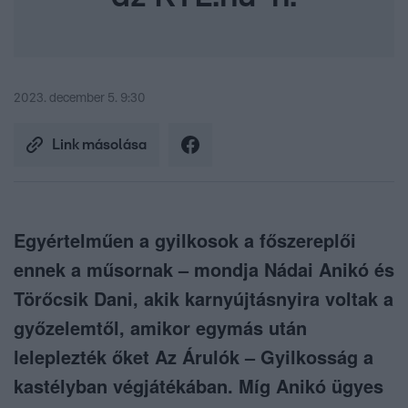
2023. december 5. 9:30
Link másolása
Egyértelműen a gyilkosok a főszereplői
ennek a műsornak – mondja Nádai Anikó és
Törőcsik Dani, akik karnyújtásnyira voltak a
győzelemtől, amikor egymás után
leleplezték őket Az Árulók – Gyilkosság a
kastélyban végjátékában. Míg Anikó ügyes