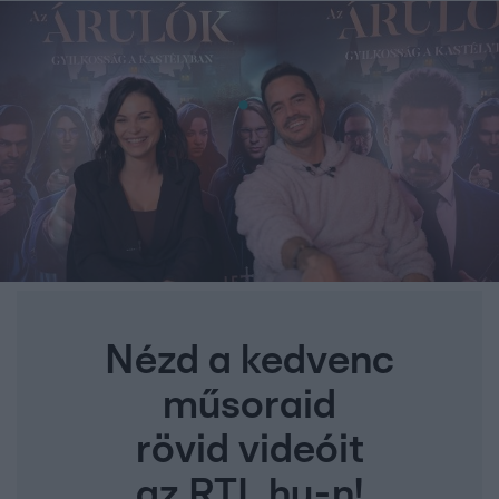
Nézd a kedvenc
műsoraid
rövid videóit
az RTL.hu-n!