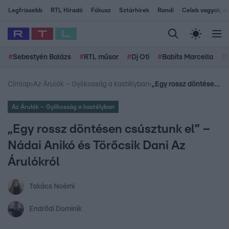
Legfrissebb
RTL Híradó
Fókusz
Sztárhírek
Randi
Celeb vagyok, me
#
Sebestyén Balázs
#
RTL műsor
#
Dj Oti
#
Babits Marcella
#
Címlap
›
Az Árulók – Gyilkosság a kastélyban
›
„Egy rossz döntésen csúsztunk el” – Nádai Anikó és Törőcsik Dani Az Árulókról
Az Árulók – Gyilkosság a kastélyban
„Egy rossz döntésen csúsztunk el” –
Nádai Anikó és Törőcsik Dani Az
Árulókról
Takács Noémi
Endrődi Dominik