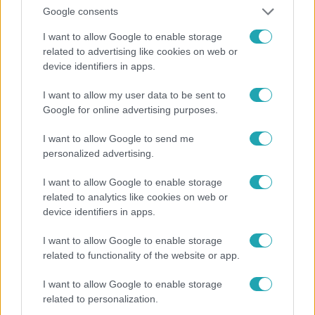
#
AZ ÁRULÓK – GYILKOSSÁG A KASTÉLYBAN
#
VIDEÓ
Google consents
#
NÁDAI ANIKÓ
#
EXTRA VIDEÓK
#
TÖRŐCSIK DANI
I want to allow Google to enable storage
related to advertising like cookies on web or
#
INTERJÚ
#
GYILKOSOK
#
VERESÉG
#
NYOMOZÁS
device identifiers in apps.
#
MEGÉRZÉS
#
REAKCIÓK
#
JÁTÉK
#
MA
I want to allow my user data to be sent to
Google for online advertising purposes.
I want to allow Google to send me
personalized advertising.
I want to allow Google to enable storage
Népszerű
related to analytics like cookies on web or
device identifiers in apps.
I want to allow Google to enable storage
related to functionality of the website or app.
2:30
I want to allow Google to enable storage
related to personalization.