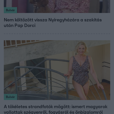
Bulvár
Nem költözött vissza Nyíregyházára a szakítás
után Pap Dorci
Bulvár
A tökéletes strandfotók mögött: ismert magyarok
vallottak szégyenről, fogyásról és önbizalomról