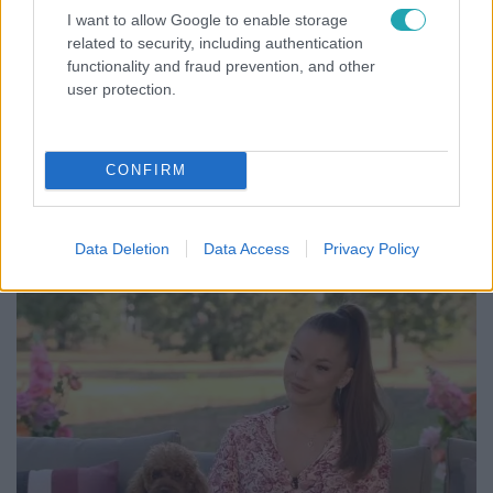
I want to allow Google to enable storage
related to security, including authentication
functionality and fraud prevention, and other
user protection.
Híradó
CONFIRM
Grúz fiatal erőszakoskodott egy 18 éves magyar
lánnyal Hajdúszoboszlón, az áldozaton kínai
lányok segítettek
Data Deletion
Data Access
Privacy Policy