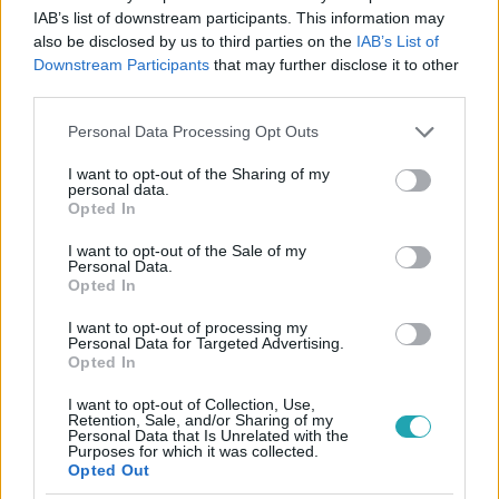
IAB’s list of downstream participants. This information may
also be disclosed by us to third parties on the
IAB’s List of
Downstream Participants
that may further disclose it to other
third parties.
Please note that this website/app uses one or more Google
Personal Data Processing Opt Outs
services and may gather and store information including but
not limited to your visit or usage behaviour. You may click to
I want to opt-out of the Sharing of my
personal data.
grant or deny consent to Google and its third-party tags to
Opted In
use your data for below specified purposes in below Google
consent section.
I want to opt-out of the Sale of my
Kövess minket, és értesülj a friss hírekről a
Personal Data.
Opted In
Facebookon is!
I want to opt-out of processing my
Personal Data for Targeted Advertising.
Követem
Opted In
I want to opt-out of Collection, Use,
Retention, Sale, and/or Sharing of my
Personal Data that Is Unrelated with the
Purposes for which it was collected.
Opted Out