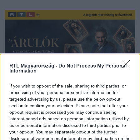
RTL Magyarország -
Do Not Process My Personal
Information
If you wish to opt-out of the sale, sharing to third parties, or
Streameld Az Árulók - Gyilkosság a kastélyban összes évadát az
processing of your personal or sensitive information for
targeted advertising by us, please use the below opt-out
RTL+ felületén!
section to confirm your selection. Please note that after your
opt-out request is processed you may continue seeing
interest-based ads based on personal information utilized by
us or personal information disclosed to third parties prior to
Itt állítsd be, hogy az RTL.hu az elsők között
your opt-out. You may separately opt-out of the further
legyen a Google-találatokban!
disclosure of your personal information by third parties on the