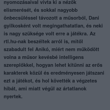
nyomozásaival vívta ki a nézők
elismerését, és sokkal nagyobb
önbecsüléssel távozott a műsorból, Dani
gyilkosként volt megingathatatlan, és neki
is nagy szüksége volt erre a játékra. Az
rtl.hu-nak beszéltek arról is, mitől
szabadult fel Anikó, miért nem működött
volna a műsor kevésbé intelligens
szereplőkkel, hogyan lehet kitűnni az erős
karakterek közül és eredményesen játszani
ezt a játékot, és hol követték a végzetes
hibát, ami miatt végül az ártatlanok
nyertek.