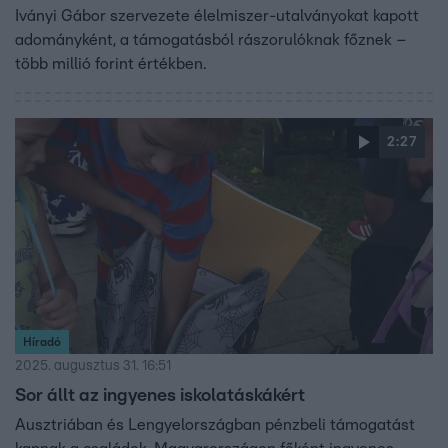
Iványi Gábor szervezete élelmiszer-utalványokat kapott
adományként, a támogatásból rászorulóknak főznek –
több millió forint értékben.
2:27
Híradó
2025. augusztus 31. 16:51
Sor állt az ingyenes iskolatáskákért
Ausztriában és Lengyelországban pénzbeli támogatást