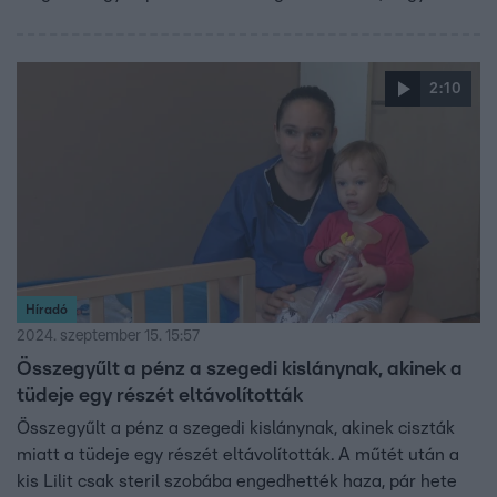
utolérje a kortársait, erre azonban nincs pénze a
családnak.
2:10
Híradó
2024. szeptember 15. 15:57
Összegyűlt a pénz a szegedi kislánynak, akinek a
tüdeje egy részét eltávolították
Összegyűlt a pénz a szegedi kislánynak, akinek ciszták
miatt a tüdeje egy részét eltávolították. A műtét után a
kis Lilit csak steril szobába engedhették haza, pár hete