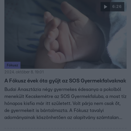
6:26
Fókusz
2024. október 8. 19:01
A Fókusz évek óta gyűjt az SOS Gyermekfalvaknak
Budai Anasztázia négy gyermekes édesanya a pokolból
menekült Kecskemétre az SOS Gyermekfaluba, a most tíz
hónapos kisfia már itt született. Volt párja nem csak őt,
de gyermekeit is bántalmazta. A Fókusz tavalyi
adományainak köszönhetően az alapítvány számtalan
gyereknek segít az őket ért traumák feldolgozásában, és