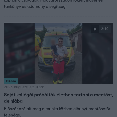
kapnak a családok, Magyarországon főként ingyenes
tankönyv és adomány a segítség.
2:10
Híradó
2025. augusztus 2. 16:28
Saját kollégái próbálták életben tartani a mentőst,
de hiába
Először szólalt meg a munka közben elhunyt mentősofőr
felesége.