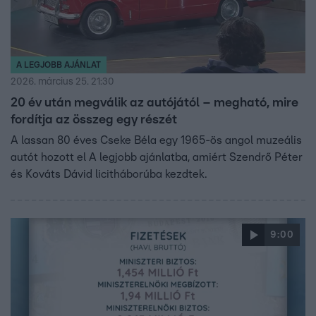
A LEGJOBB AJÁNLAT
2026. március 25. 21:30
20 év után megválik az autójától – megható, mire
fordítja az összeg egy részét
A lassan 80 éves Cseke Béla egy 1965-ös angol muzeális
autót hozott el A legjobb ajánlatba, amiért Szendrő Péter
és Kováts Dávid licitháborúba kezdtek.
9:00