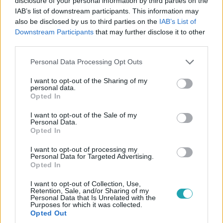
disclosure of your personal information by third parties on the
IAB’s list of downstream participants. This information may
2025. november 19. 20:00
also be disclosed by us to third parties on the
IAB’s List of
Jákob Zoli tízmillió forintot adakozik havonta
Downstream Participants
that may further disclose it to other
Jákob Zoltán becsült vagyona 61 milliárd forint, ezzel ő
third parties.
Magyarország 49. leggazdagabb embere. A kozmetikai
Please note that this website/app uses one or more Google
Personal Data Processing Opt Outs
üzletember azonban azt mondja, megvan mindene. Ma
services and may gather and store information including but
már az tölti el örömmel, ha rászorulókon segíthet.
not limited to your visit or usage behaviour. You may click to
I want to opt-out of the Sharing of my
personal data.
grant or deny consent to Google and its third-party tags to
Opted In
use your data for below specified purposes in below Google
consent section.
I want to opt-out of the Sale of my
4:12
Personal Data.
Opted In
I want to opt-out of processing my
Personal Data for Targeted Advertising.
Opted In
I want to opt-out of Collection, Use,
Retention, Sale, and/or Sharing of my
Personal Data that Is Unrelated with the
Purposes for which it was collected.
Opted Out
Fókusz