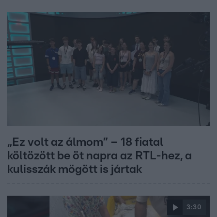
„Ez volt az álmom” – 18 fiatal
költözött be öt napra az RTL-hez, a
kulisszák mögött is jártak
3:30