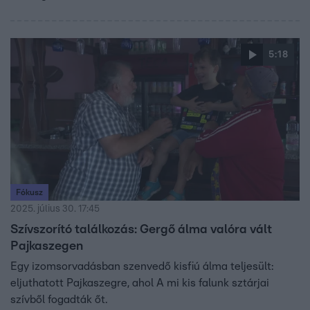
5:18
Fókusz
2025. július 30. 17:45
Szívszorító találkozás: Gergő álma valóra vált
Pajkaszegen
Egy izomsorvadásban szenvedő kisfiú álma teljesült:
eljuthatott Pajkaszegre, ahol A mi kis falunk sztárjai
szívből fogadták őt.