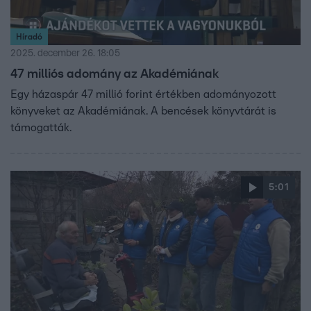
Híradó
2025. december 26. 18:05
47 milliós adomány az Akadémiának
Egy házaspár 47 millió forint értékben adományozott
könyveket az Akadémiának. A bencések könyvtárát is
támogatták.
5:01