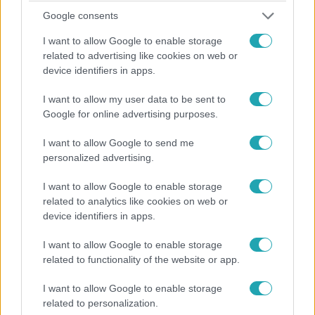
2025. október 13. 18:55
Google consents
Segítségre szorul Galla Miklós – a rajongók és
I want to allow Google to enable storage
barátok támogatják
related to advertising like cookies on web or
Galla Miklós őszintén mesélt arról, hogy anyagi gondokkal
device identifiers in apps.
küzd, és segítséget kért a nyilvánosságtól. Laár András
I want to allow my user data to be sent to
példája adott neki bátorságot.
Google for online advertising purposes.
I want to allow Google to send me
2:45
personalized advertising.
I want to allow Google to enable storage
related to analytics like cookies on web or
device identifiers in apps.
I want to allow Google to enable storage
related to functionality of the website or app.
I want to allow Google to enable storage
Híradó
related to personalization.
2025. október 10. 17:00