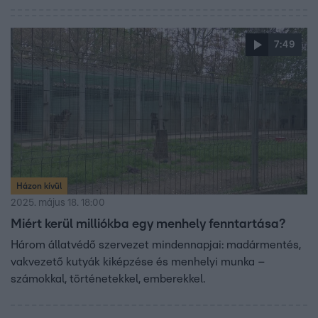
7:49
Házon kívül
2025. május 18. 18:00
Miért kerül milliókba egy menhely fenntartása?
Három állatvédő szervezet mindennapjai: madármentés,
vakvezető kutyák kiképzése és menhelyi munka –
számokkal, történetekkel, emberekkel.