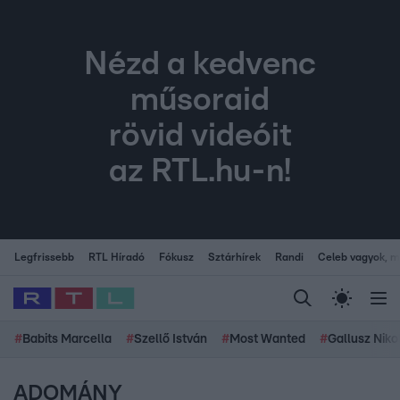
Nézd a kedvenc
műsoraid
rövid videóit
az RTL.hu-n!
Legfrissebb
RTL Híradó
Fókusz
Sztárhírek
Randi
Celeb vagyok, me
#
Babits Marcella
#
Szellő István
#
Most Wanted
#
Gallusz Niko
ADOMÁNY