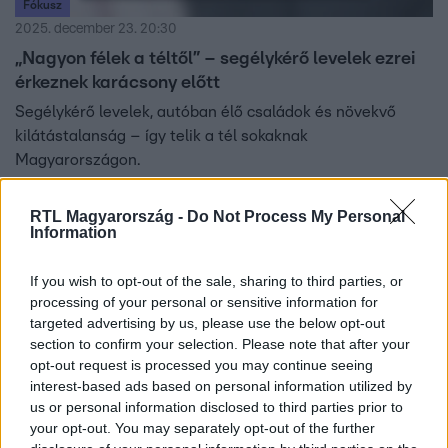
Fókusz
2025. december 23. 20:30
„Nagyon félek a téltől” – segélykérő levelek ezrei
érkeznek karácsony előtt
Segélykérő levelek, autóban élő családok és növekvő
kilátástalanság – így telik a tél sokaknak
Magyarországon.
RTL Magyarország -
Do Not Process My Personal
Information
3:46
If you wish to opt-out of the sale, sharing to third parties, or
processing of your personal or sensitive information for
targeted advertising by us, please use the below opt-out
section to confirm your selection. Please note that after your
opt-out request is processed you may continue seeing
interest-based ads based on personal information utilized by
us or personal information disclosed to third parties prior to
your opt-out. You may separately opt-out of the further
Fókusz