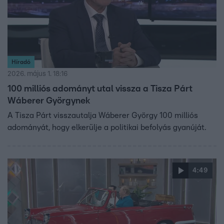
Híradó
2026. május 1. 18:16
100 milliós adományt utal vissza a Tisza Párt
Wáberer Györgynek
A Tisza Párt visszautalja Wáberer György 100 milliós
adományát, hogy elkerülje a politikai befolyás gyanúját.
4:49