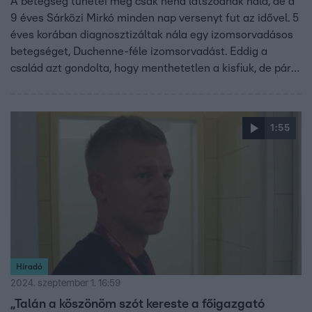
A betegség tünetei még csak néha látszódnak nála, de a
9 éves Sárközi Mirkó minden nap versenyt fut az idővel. 5
éves korában diagnosztizáltak nála egy izomsorvadásos
betegséget, Duchenne-féle izomsorvadást. Eddig a
család azt gondolta, hogy menthetetlen a kisfiuk, de pár
hónapja kiderült, van egy nagyon drága génkezelés,
amely megállíthatja az izomsorvadás folyamatát a
szegedi kisfiúnál. Ez azonban 1,1 milliárd forintba kerül. A
1:55
szegedi Gym Class edzőterem gyűjtést szervezett a
kisfiúnak.
Híradó
2024. szeptember 1. 16:59
„Talán a köszönöm szót kereste a főigazgató