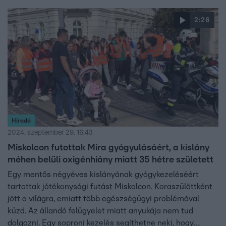
a családoknak abban, hogy megelőzzék a gyerekek állami
gondozásba kerülését.
2:26
Híradó
2024. szeptember 29. 16:43
Miskolcon futottak Mira gyógyulásáért, a kislány
méhen belüli oxigénhiány miatt 35 hétre született
Egy mentős négyéves kislányának gyógykezeléséért
tartottak jótékonysági futást Miskolcon. Koraszülöttként
jött a világra, emiatt több egészségügyi problémával
küzd. Az állandó felügyelet miatt anyukája nem tud
dolgozni. Egy soproni kezelés segíthetne neki, hogy