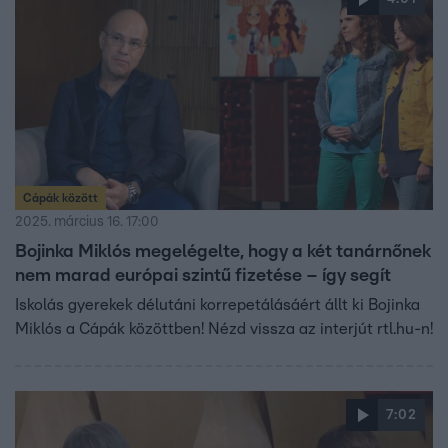
Cápák között
2025. március 16. 17:00
Bojinka Miklós megelégelte, hogy a két tanárnőnek
nem marad európai szintű fizetése – így segít
Iskolás gyerekek délutáni korrepetálásáért állt ki Bojinka
Miklós a Cápák közöttben! Nézd vissza az interjút rtl.hu-n!
7:02