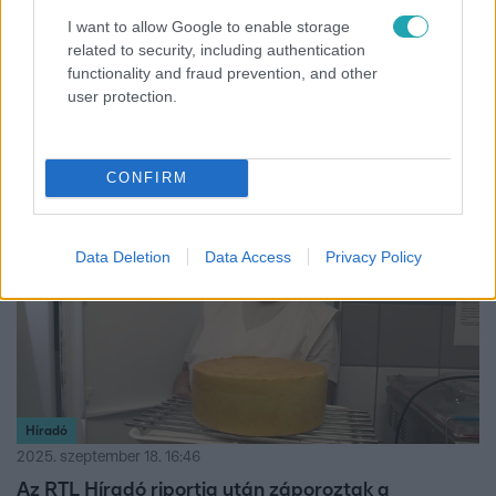
I want to allow Google to enable storage
Licitálni kezdett az anyatejre – unokája számára
related to security, including authentication
akar tejet egy nagymama
functionality and fraud prevention, and other
Egy nagymama licitált anyatejre unokájának – miközben
user protection.
a kórházakban a koraszülötteknek sem jut elég donor tej.
CONFIRM
1:47
Data Deletion
Data Access
Privacy Policy
Híradó
2025. szeptember 18. 16:46
Az RTL Híradó riportja után záporoztak a