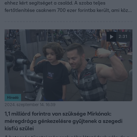
ehhez kért segítséget a család. A szoba teljes
fertőtlenítése csaknem 700 ezer forintba került, ami közel
két hét alatt összegyűlt, így Lili hetekkel hamarabb
hazatérhetett. A kislány harca azonban még nem ért
véget, a műtétnél ugyanis komplikációk léptek fel.
2:31
Híradó
2024. szeptember 14. 16:39
1,1 milliárd forintra van szüksége Mirkónak:
méregdrága génkezelésre gyűjtenek a szegedi
kisfiú szülei