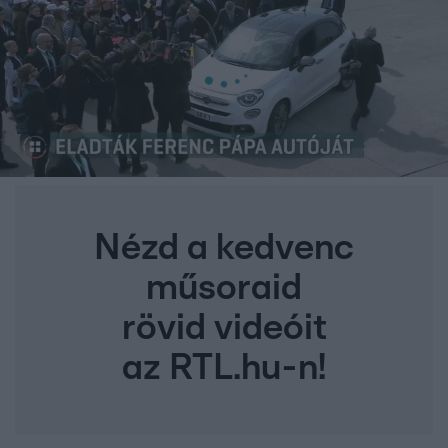
Nézd a kedvenc
műsoraid
rövid videóit
az RTL.hu-n!