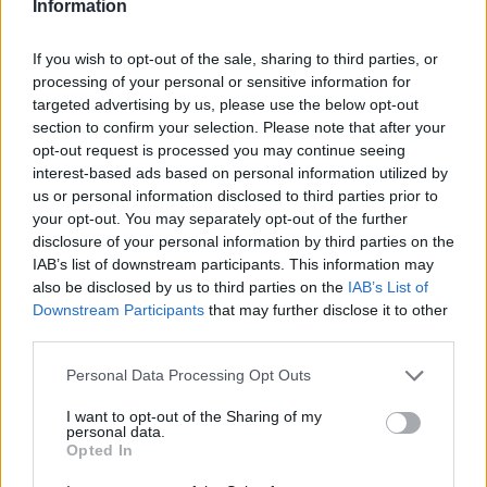
legyen a Google-találatokban!
Information
If you wish to opt-out of the sale, sharing to third parties, or
processing of your personal or sensitive information for
targeted advertising by us, please use the below opt-out
section to confirm your selection. Please note that after your
opt-out request is processed you may continue seeing
interest-based ads based on personal information utilized by
us or personal information disclosed to third parties prior to
your opt-out. You may separately opt-out of the further
disclosure of your personal information by third parties on the
IAB’s list of downstream participants. This information may
also be disclosed by us to third parties on the
IAB’s List of
Kövess minket, és értesülj a friss hírekről a
Downstream Participants
that may further disclose it to other
Facebookon is!
third parties.
Please note that this website/app uses one or more Google
Personal Data Processing Opt Outs
Követem
services and may gather and store information including but
not limited to your visit or usage behaviour. You may click to
I want to opt-out of the Sharing of my
personal data.
grant or deny consent to Google and its third-party tags to
Opted In
use your data for below specified purposes in below Google
consent section.