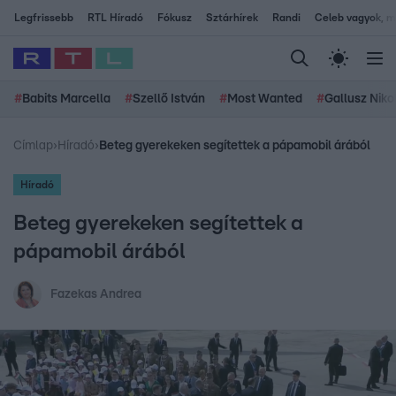
Legfrissebb
RTL Híradó
Fókusz
Sztárhírek
Randi
Celeb vagyok, me
#
Babits Marcella
#
Szellő István
#
Most Wanted
#
Gallusz Niko
Címlap
›
Híradó
›
Beteg gyerekeken segítettek a pápamobil árából
Híradó
Beteg gyerekeken segítettek a
pápamobil árából
Fazekas Andrea