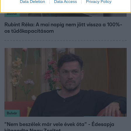
Data Deletion
Data Access
Privacy Policy
Bulvár
Rubint Réka: A mai napig nem jött vissza a 100%-
os tüdőkapacitásom
Bulvár
"Nem beszélek már vele évek óta" - Édesapja
kitagadta Nagy Zsoltot