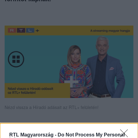
Nézd vissza a Híradó adásait az RTL+ felületén!
Itt állítsd be, hogy az RTL.hu az elsők között
RTL Magyarország -
Do Not Process My Personal