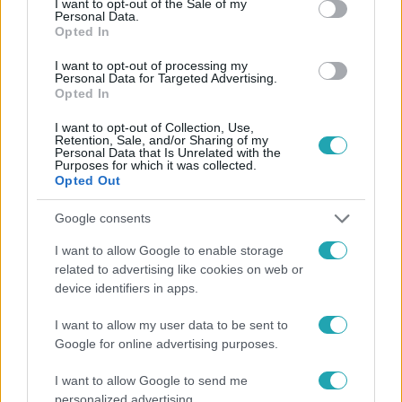
I want to opt-out of the Sale of my
Personal Data.
#
HÍRADÓ
#
VIDEÓ
#
ADÁSRÉSZLETEK
Opted In
#
PÁPAMOBIL
#
FERENC PÁPA
#
ADOMÁNY
I want to opt-out of processing my
Personal Data for Targeted Advertising.
#
PÁPAI LÁTOGATÁS
#
JÓTÉKONYSÁGI ÁRVERÉS
Opted In
#
BETEG GYEREKEK
#
FIAT 500X
I want to opt-out of Collection, Use,
Retention, Sale, and/or Sharing of my
Personal Data that Is Unrelated with the
Purposes for which it was collected.
Opted Out
Google consents
I want to allow Google to enable storage
related to advertising like cookies on web or
Népszerű
device identifiers in apps.
I want to allow my user data to be sent to
Google for online advertising purposes.
6:12
I want to allow Google to send me
personalized advertising.