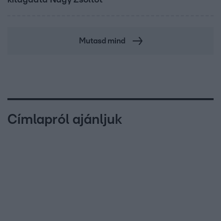
Mutasd mind
Címlapról ajánljuk