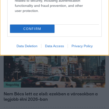
related to security, including authentication
Lannert Judit az RTL-nek: Maradnak a
functionality and fraud prevention, and other
user protection.
tankerületek és a Klebelsberg Központ, de
átalakítják őket
CONFIRM
Data Deletion
Data Access
Privacy Policy
Nagyvilág
Nem Bécs lett az első: ezekben a városokban a
legjobb élni 2026-ban