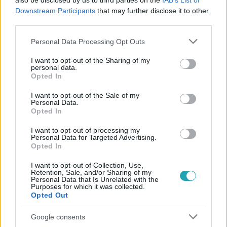
also be disclosed by us to third parties on the
IAB’s List of
#
AZ UGRÁS
#
VIDEÓ
#
ELŐZETESEK
Downstream Participants
that may further disclose it to other
#
GUNDEL-TAKÁCS GÁBOR
#
SZERELEM
#
JÁTÉK
third parties.
#
26. RÉSZ
#
EZ TÖRTÉNT
Please note that this website/app uses one or more Google
Personal Data Processing Opt Outs
services and may gather and store information including but
not limited to your visit or usage behaviour. You may click to
I want to opt-out of the Sharing of my
personal data.
grant or deny consent to Google and its third-party tags to
Opted In
use your data for below specified purposes in below Google
consent section.
I want to opt-out of the Sale of my
Personal Data.
Opted In
Népszerű
I want to opt-out of processing my
Personal Data for Targeted Advertising.
Opted In
I want to opt-out of Collection, Use,
Retention, Sale, and/or Sharing of my
13:37
Personal Data that Is Unrelated with the
Purposes for which it was collected.
Opted Out
Google consents