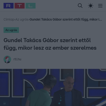
Legfrissebb
RTL Híradó
Fókusz
Sztárhírek
Randi
Celeb vagyok, me
#
Babits Marcella
#
Szellő István
#
Most Wanted
#
Gallusz Niko
Címlap
›
Az ugrás
›
Gundel Takács Gábor szerint ettől függ, mikor lesz az ember szerelmes
Az ugrás
Gundel Takács Gábor szerint ettől
függ, mikor lesz az ember szerelmes
rtl.hu