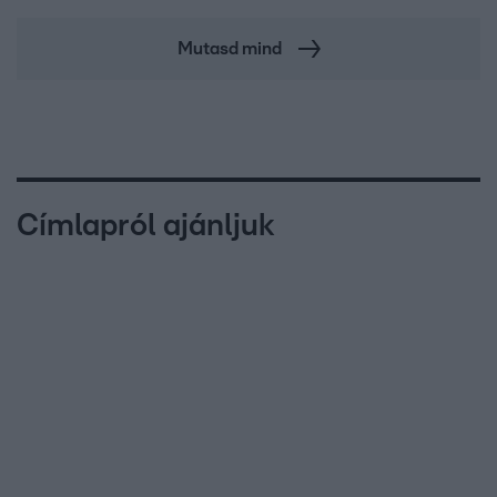
Mutasd mind
Címlapról ajánljuk