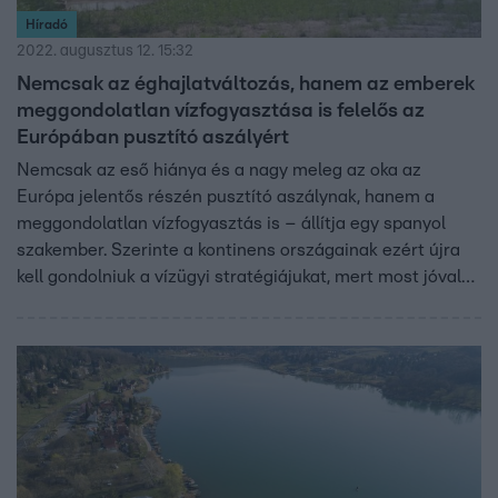
Híradó
2022. augusztus 12. 15:32
Nemcsak az éghajlatváltozás, hanem az emberek
meggondolatlan vízfogyasztása is felelős az
Európában pusztító aszályért
Nemcsak az eső hiánya és a nagy meleg az oka az
Európa jelentős részén pusztító aszálynak, hanem a
meggondolatlan vízfogyasztás is – állítja egy spanyol
szakember. Szerinte a kontinens országainak ezért újra
kell gondolniuk a vízügyi stratégiájukat, mert most jóval
több vizet használnak fel, mint amennyi rendelkezésre áll.