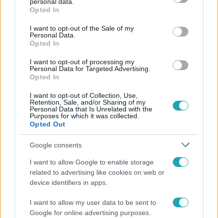
personal data.
grant or deny consent to Google and its third-party tags to
Opted In
Téves lehet, amit a napi vízfogyasztásról hiszel –
use your data for below specified purposes in below Google
mutatjuk, mi az igazság!
consent section.
I want to opt-out of the Sale of my
Personal Data.
Ahogy sétálunk bele a nyárba, a folyadékpótlásra is
Opted In
gondolnunk kell. Legtöbben a napi 2 liter vízre esküdnek,
I want to opt-out of processing my
ám ez korántsem olyan biztos, mint ahogy eddig
Personal Data for Targeted Advertising.
gondoltuk.
Opted In
I want to opt-out of Collection, Use,
Retention, Sale, and/or Sharing of my
Personal Data that Is Unrelated with the
Purposes for which it was collected.
Opted Out
Google consents
I want to allow Google to enable storage
related to advertising like cookies on web or
device identifiers in apps.
I want to allow my user data to be sent to
Google for online advertising purposes.
Életmód