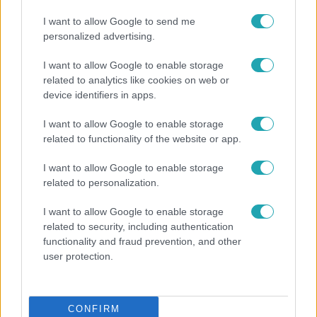
2025. május 20. 3:50
I want to allow Google to send me
Öt hétköznapi szokás, ami titokban akadályozza a
personalized advertising.
fogyást
I want to allow Google to enable storage
Hiába figyelsz az étrendre és a mozgásra, ha ez az 5
related to analytics like cookies on web or
rossz szokás közbeszól. Tudd meg, mi hátráltatja a
device identifiers in apps.
fogyást és mit tehetsz ellene!
I want to allow Google to enable storage
related to functionality of the website or app.
6:49
I want to allow Google to enable storage
related to personalization.
I want to allow Google to enable storage
related to security, including authentication
functionality and fraud prevention, and other
user protection.
Reggeli
CONFIRM
2025. március 24. 10:28