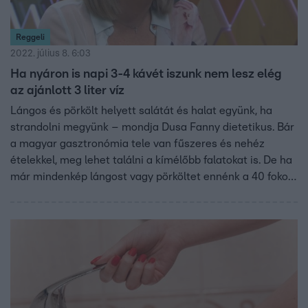
Reggeli
2022. július 8. 6:03
Ha nyáron is napi 3-4 kávét iszunk nem lesz elég
az ajánlott 3 liter víz
Lángos és pörkölt helyett salátát és halat együnk, ha
strandolni megyünk – mondja Dusa Fanny dietetikus. Bár
a magyar gasztronómia tele van fűszeres és nehéz
ételekkel, meg lehet találni a kímélőbb falatokat is. De ha
már mindenkép lángost vagy pörköltet ennénk a 40 fokos
melegben, egészítsük ki gyümölcsökkel és zöldségekkel.
Nyáron is figyeljünk arra, hogy meglegyen a három fő
étkezés, így lesz egyenletesebb a kalóriabevitel. És a
megfelelő folyadék bevitelét se felejtsük el: napi 2,5-3
liter vizet ajánlott meginni, kávé rajongóknak ennél is
többet.