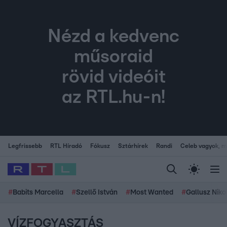
Nézd a kedvenc
műsoraid
rövid videóit
az RTL.hu-n!
Legfrissebb
RTL Híradó
Fókusz
Sztárhírek
Randi
Celeb vagyok, me
#
Babits Marcella
#
Szellő István
#
Most Wanted
#
Gallusz Niko
VÍZFOGYASZTÁS