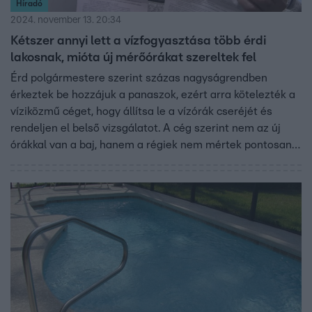
Híradó
2024. november 13. 20:34
Kétszer annyi lett a vízfogyasztása több érdi
lakosnak, mióta új mérőórákat szereltek fel
Érd polgármestere szerint százas nagyságrendben
érkeztek be hozzájuk a panaszok, ezért arra kötelezték a
víziközmű céget, hogy állítsa le a vízórák cseréjét és
rendeljen el belső vizsgálatot. A cég szerint nem az új
órákkal van a baj, hanem a régiek nem mértek pontosan.
Van olyan helyi is, akinek papírja van arról, hogy a
méróóra, amit a cég felszerelt, nem hiteles.