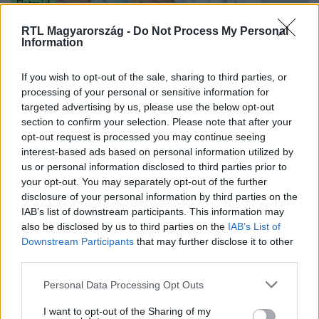
Életmód
2025. június 14. 16:30
RTL Magyarország -
Do Not Process My Personal
Ezért veszélyes, ha nem iszol napi 6-8 pohár vizet
Information
A brit kutatás szerint a többség nem issza meg a napi
If you wish to opt-out of the sale, sharing to third parties, or
ajánlott 2–2,5 litert. Pedig a vízhiány komoly gondokat
processing of your personal or sensitive information for
okozhat – mutatjuk a jeleket.
targeted advertising by us, please use the below opt-out
section to confirm your selection. Please note that after your
opt-out request is processed you may continue seeing
interest-based ads based on personal information utilized by
us or personal information disclosed to third parties prior to
your opt-out. You may separately opt-out of the further
disclosure of your personal information by third parties on the
IAB’s list of downstream participants. This information may
also be disclosed by us to third parties on the
IAB’s List of
Downstream Participants
that may further disclose it to other
third parties.
Please note that this website/app uses one or more Google
Personal Data Processing Opt Outs
services and may gather and store information including but
Életmód
not limited to your visit or usage behaviour. You may click to
I want to opt-out of the Sharing of my
2025. június 5. 10:04