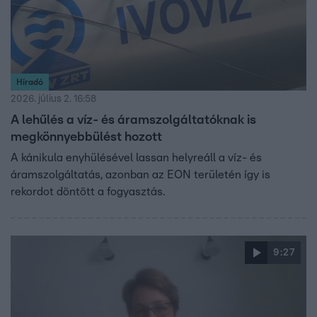
Híradó
2026. július 2. 16:58
A lehűlés a víz- és áramszolgáltatóknak is
megkönnyebbülést hozott
A kánikula enyhülésével lassan helyreáll a víz- és
áramszolgáltatás, azonban az EON területén így is
rekordot döntött a fogyasztás.
9:27