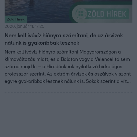
Zöld Hírek
2020. január 11. 17:25
Nem kell ivóvíz hiányra számítani, de az árvizek
nálunk is gyakoribbak lesznek
Nem kell ivóvíz hiányra számítani Magyarországon a
klímaváltozás miatt, és a Balaton vagy a Velencei tó sem
szárad majd ki – a Híradónknak nyilatkozó hidrológus
professzor szerint. Az extrém árvizek és aszályok viszont
egyre gyakoribbak lesznek nálunk is. Sokak szerint a víz
akkora kincs lesz, mint most az olaj. Mi mégis a vízpazarló
nemzetek közé tartozunk az Európai Unióban. Egy
átlagos magyar napi 6500 liter vizet használ.