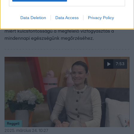
A vízfogyasztás hatása a biokémiai folyamatokra
és egészségünkre
Data Deletion
Data Access
Privacy Policy
Mosolygó Éva háziorvossal beszélgetünk arról, hogy
miért kulcsfontosságú a megfelelő vízfogyasztás a
mindennapi egészségünk megőrzéséhez.
7:53
Reggeli
2025. március 24. 10:27