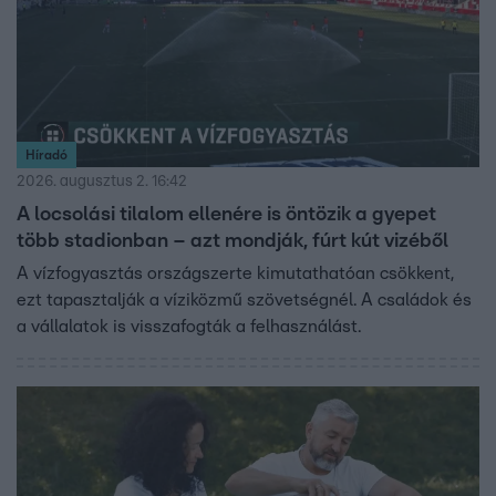
Híradó
2026. augusztus 2. 16:42
A locsolási tilalom ellenére is öntözik a gyepet
több stadionban – azt mondják, fúrt kút vizéből
A vízfogyasztás országszerte kimutathatóan csökkent,
ezt tapasztalják a víziközmű szövetségnél. A családok és
a vállalatok is visszafogták a felhasználást.