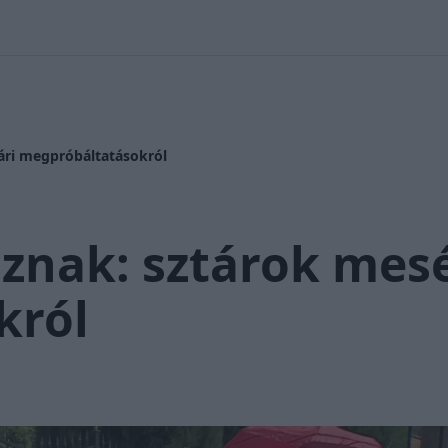
 Nikolett
#
Időjárás
#
RTL műsor
#
Víz
#
Magyar Péter
#
Csi
ári megpróbáltatásokról
znak: sztárok mesé
król