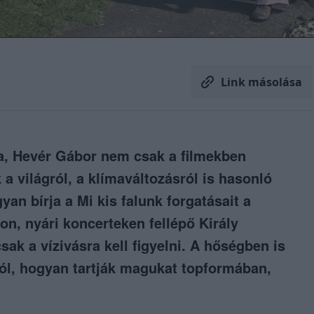
Link másolása
a, Hevér Gábor nem csak a filmekben
 a világról, a klímaváltozásról is hasonló
an bírja a Mi kis falunk forgatásait a
on, nyári koncerteken fellépő Király
k a vízivásra kell figyelni. A hőségben is
ól, hogyan tartják magukat topformában,