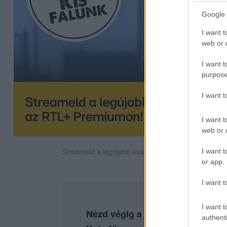
Google 
I want t
web or d
I want t
purpose
I want 
I want t
web or d
Streameld a legújabb évadot az RTL+ Premiumon!
I want t
or app.
I want t
I want t
Nézd végig a teljes Pokoli rokon
authenti