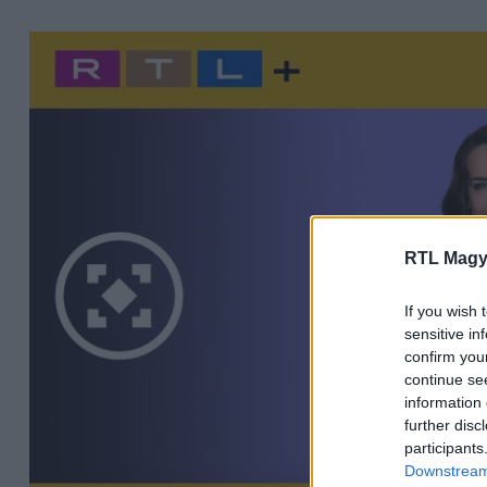
RTL Magy
If you wish 
sensitive in
confirm you
continue se
information 
further disc
participants
Downstream 