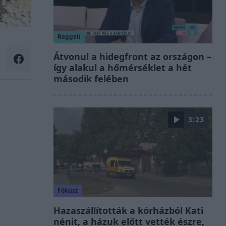
Reggeli
Átvonul a hidegfront az országon –
így alakul a hőmérséklet a hét
második felében
3:23
Fókusz
Hazaszállították a kórházból Kati
nénit, a házuk előtt vették észre,