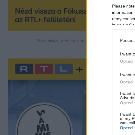
Please note
information 
deny consent
in below Go
Nézd vissza a Fókusz adásait az RTL+-on!
Persona
I want t
Opted 
I want t
Opted 
I want 
Advertis
Opted 
I want t
of my P
was col
Opted 