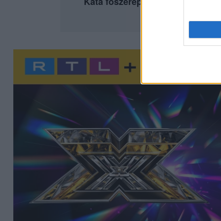
Kata főszereplésével az
RTL+ P