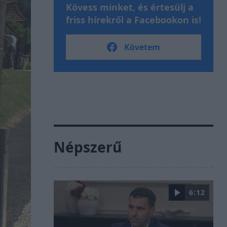
Kövess minket, és értesülj a
friss hírekről a Facebookon is!
Követem
Népszerű
6:12