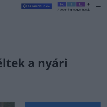
llagjegy
#
RTL+
#
Exek csatája 2026
#
Celeb vagyok, ments ki
ltek a nyári