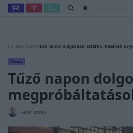
#
Babits Marcella
#
Szellő István
#
Most Wanted
#
Gallusz
Címlap
›
Fókusz
›
Tűző napon dolgoznak: sztárok meséltek a ny
Fókusz
Tűző napon dolgo
megpróbáltatáso
Fehér István