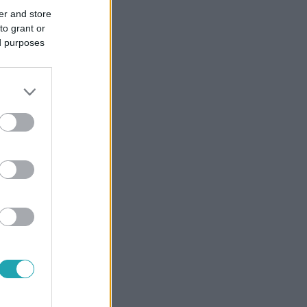
er and store
to grant or
ed purposes