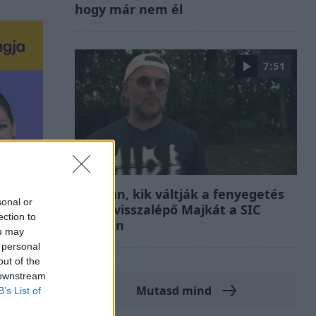
hogy már nem él
7:51
Fókusz
Megvan, kik váltják a fenyegetés
sonal or
miatt visszalépő Majkát a SIC
ection to
Feszten
ou may
 personal
out of the
 downstream
Mutasd mind
B’s List of