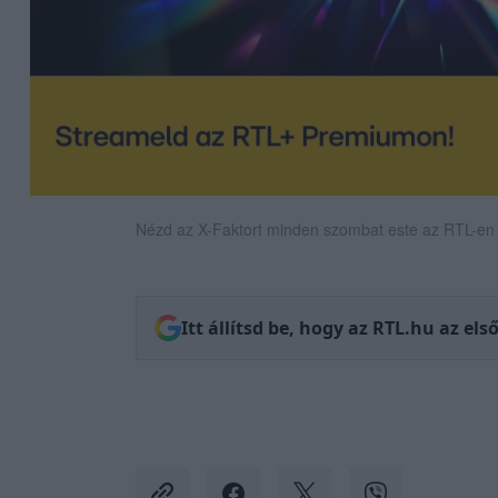
Nézd az X-Faktort minden szombat este az RTL-en
Itt állítsd be, hogy az RTL.hu az el