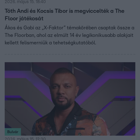
2026. május 15. 18:40
Tóth Andi és Kocsis Tibor is megviccelték a The
Floor játékosát
Ákos és Gabi az „X-Faktor” témakörében csaptak össze a
The Floorban, ahol az elmúlt 14 év legikonikusabb alakjait
kellett felismerniük a tehetségkutatóból.
Bulvár
2026. május 15. 12:30