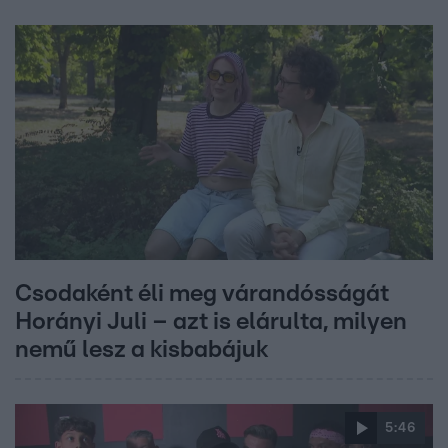
Csodaként éli meg várandósságát
Horányi Juli – azt is elárulta, milyen
nemű lesz a kisbabájuk
5:46