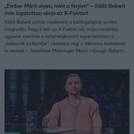
„Ember Márk olyan, mint a férjem” – Köllő Babett
már izgatottan várja az X-Faktort
Köllő Babett szinte repdesett a boldogságtól, amikor
megtudta, hogy ő lett az X-Faktor női műsorvezetője,
ugyanis szerinte a tehetségkutató egyértelműen a
„műsorok királynője”, ráadásul régi x-faktoros kedvencei
is vannak – hatalmas Mehringer Marci-rajongó. Babett
úgy érzi, remek az összhang a műsorvezető-társával,
Ember Márkkal, aki visszafogottabb személyiség –
akárcsak a férje –, Babett pedig egy energiabomba, ezért
tökéletesen kiegészítik egymást. A színésznő a Csillag
Születikben a visszatérő ByeAlex-szel zsűrizett együtt,
akiről most egy elképesztő titkot is elárult!