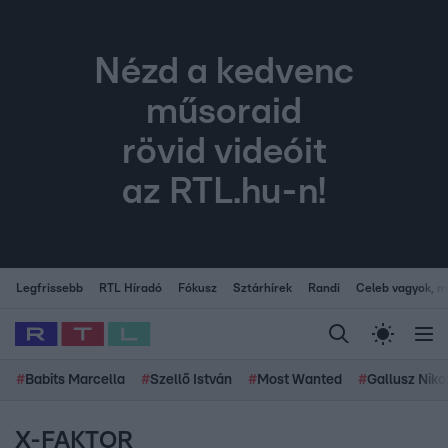
Nézd a kedvenc
műsoraid
rövid videóit
az RTL.hu-n!
Legfrissebb
RTL Híradó
Fókusz
Sztárhírek
Randi
Celeb vagyok, me
#
Babits Marcella
#
Szellő István
#
Most Wanted
#
Gallusz Niko
X-FAKTOR