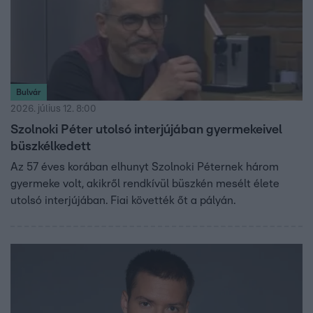
Bulvár
2026. július 12. 8:00
Szolnoki Péter utolsó interjújában gyermekeivel
büszkélkedett
Az 57 éves korában elhunyt Szolnoki Péternek három
gyermeke volt, akikről rendkívül büszkén mesélt élete
utolsó interjújában. Fiai követték őt a pályán.