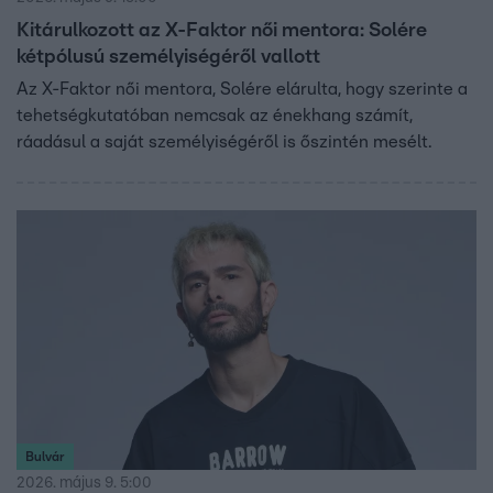
Kitárulkozott az X-Faktor női mentora: Solére
kétpólusú személyiségéről vallott
Az X-Faktor női mentora, Solére elárulta, hogy szerinte a
tehetségkutatóban nemcsak az énekhang számít,
ráadásul a saját személyiségéről is őszintén mesélt.
Bulvár
2026. május 9. 5:00