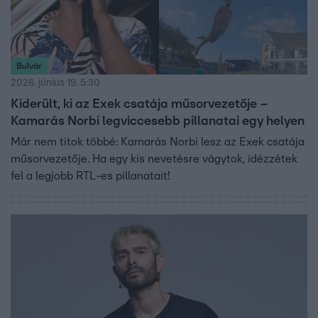
Bulvár
2026. június 19. 5:30
Kiderült, ki az Exek csatája műsorvezetője –
Kamarás Norbi legviccesebb pillanatai egy helyen
Már nem titok többé: Kamarás Norbi lesz az Exek csatája
műsorvezetője. Ha egy kis nevetésre vágytok, idézzétek
fel a legjobb RTL-es pillanatait!