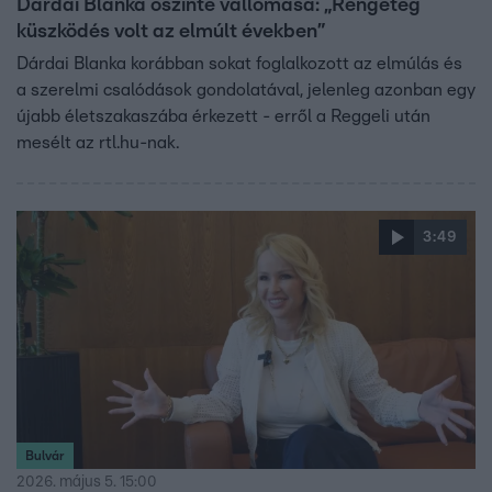
Dárdai Blanka őszinte vallomása: „Rengeteg
küszködés volt az elmúlt években”
Dárdai Blanka korábban sokat foglalkozott az elmúlás és
a szerelmi csalódások gondolatával, jelenleg azonban egy
újabb életszakaszába érkezett - erről a Reggeli után
mesélt az rtl.hu-nak.
3:49
Bulvár
2026. május 5. 15:00