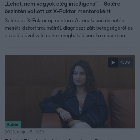
„Lehet, nem vagyok elég intelligens” – Solére
őszintén vallott az X-Faktor mentoraként
Solére az X-Faktor új mentora. Az énekesnő őszintén
mesélt kiskori traumáiról, diagnosztizált betegségéről és
a családjával való nehéz megbékéléséről a műsorban.
4:39
Bulvár
2026. május 5. 16:30