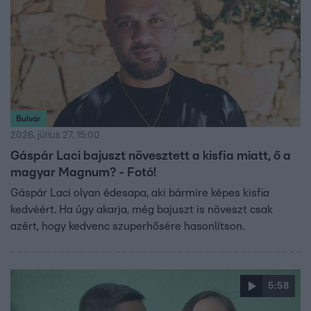
Bulvár
2026. július 27. 15:00
Gáspár Laci bajuszt növesztett a kisfia miatt, ő a
magyar Magnum? - Fotó!
Gáspár Laci olyan édesapa, aki bármire képes kisfia
kedvéért. Ha úgy akarja, még bajuszt is növeszt csak
azért, hogy kedvenc szuperhősére hasonlítson.
5:58