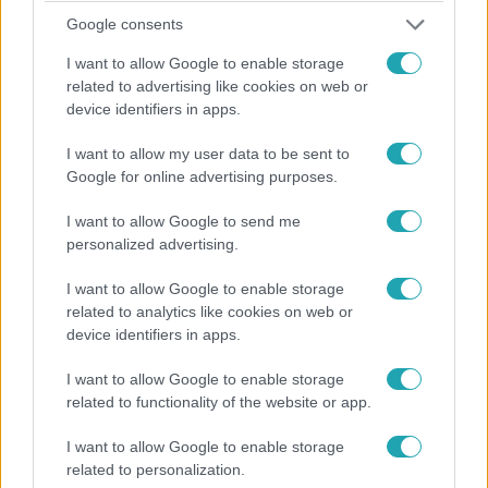
Google consents
I want to allow Google to enable storage
Bulvár
related to advertising like cookies on web or
2026. június 4. 4:30
device identifiers in apps.
„Lefagytam, és elkezdtem sírni” – Köllő Babett
őszintén mesélt élete mélypontjáról
I want to allow my user data to be sent to
Google for online advertising purposes.
Köllő Babett többek között arról mesélt, hogyan jutott el a
teljes kimerültségig, és milyen különleges barátság
I want to allow Google to send me
született közte és Ember Márk között.
personalized advertising.
I want to allow Google to enable storage
related to analytics like cookies on web or
device identifiers in apps.
I want to allow Google to enable storage
related to functionality of the website or app.
I want to allow Google to enable storage
related to personalization.