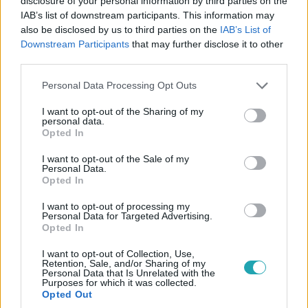
disclosure of your personal information by third parties on the
IAB’s list of downstream participants. This information may
also be disclosed by us to third parties on the
IAB’s List of
Downstream Participants
that may further disclose it to other
Bulvár
third parties.
2026. június 8. 5:30
Please note that this website/app uses one or more Google
Ember Márk elárulta: ez a döntés a karrierjét is
Personal Data Processing Opt Outs
services and may gather and store information including but
befolyásolhatta volna
not limited to your visit or usage behaviour. You may click to
I want to opt-out of the Sharing of my
personal data.
Ember Márk új külsővel lepte meg követőit, és azt is
grant or deny consent to Google and its third-party tags to
Opted In
elárulta, hogy a változás akár a karrierjére is hatással
use your data for below specified purposes in below Google
lehetett volna. Te mit szólsz az átalakuláshoz?
consent section.
I want to opt-out of the Sale of my
Personal Data.
Opted In
I want to opt-out of processing my
Personal Data for Targeted Advertising.
Opted In
I want to opt-out of Collection, Use,
Retention, Sale, and/or Sharing of my
Personal Data that Is Unrelated with the
Purposes for which it was collected.
Opted Out