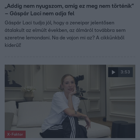
„Addig nem nyugszom, amíg ez meg nem történik”
– Gáspár Laci nem adja fel
Gáspár Laci tudja jól, hogy a zeneipar jelentősen
átalakult az elmúlt években, az álmáról továbbra sem
szeretne lemondani. Na de vajon mi az? A cikkünkből
kiderül!
3:53
X-Faktor