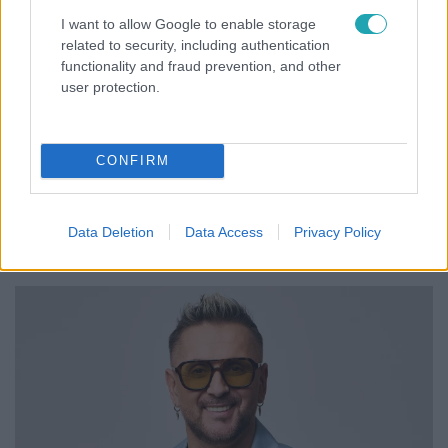
I want to allow Google to enable storage
related to security, including authentication
Bulvár
functionality and fraud prevention, and other
2026. június 2. 16:15
user protection.
Exkluzív felvételek: nézz be Ember Márk
zenekarának klipforgatására!
Kukkants be az X-Faktor műsorvezetője, Ember Márk
CONFIRM
zenekarának első videóklipjének forgatására –
különleges helyszínek és "Kuplung-életérzés" egy
exkluzív videóban!
Data Deletion
Data Access
Privacy Policy