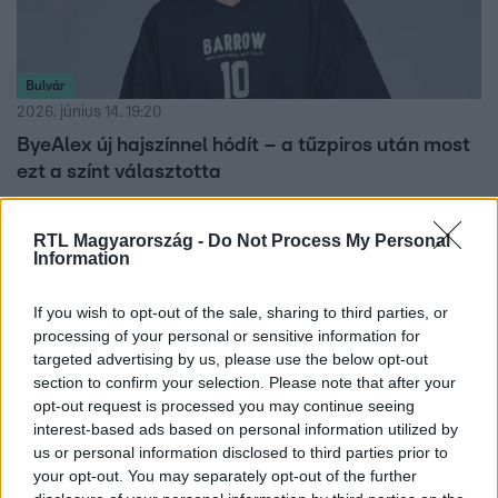
Bulvár
2026. június 14. 19:20
ByeAlex új hajszínnel hódít – a tűzpiros után most
ezt a színt választotta
ByeAlex megint változtatott a külsején, új hajszínét pedig
már meg is mutatta a rajongóknak. Az énekes az X-
RTL Magyarország -
Do Not Process My Personal
Information
Faktor előtt frissítette fel a megjelenését.
If you wish to opt-out of the sale, sharing to third parties, or
processing of your personal or sensitive information for
targeted advertising by us, please use the below opt-out
section to confirm your selection. Please note that after your
opt-out request is processed you may continue seeing
interest-based ads based on personal information utilized by
us or personal information disclosed to third parties prior to
your opt-out. You may separately opt-out of the further