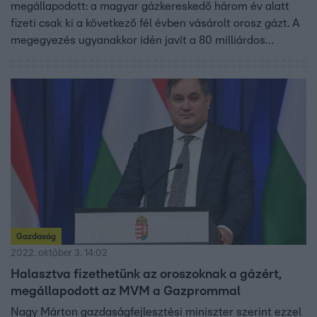
megállapodott: a magyar gázkereskedő három év alatt
fizeti csak ki a következő fél évben vásárolt orosz gázt. A
megegyezés ugyanakkor idén javít a 80 milliárdos
veszteséggel küzdő MVM helyzetén és a forint
árfolyamán is. A titkos szerződésből az nem derül ki, mit
kér cserébe a Gazprom. A DK attól tart: a könnyítésért a
magyar kormány a szankcióellenes politikájával fizet.
Gazdaság
2022. október 3. 14:02
Halasztva fizethetünk az oroszoknak a gázért,
megállapodott az MVM a Gazprommal
Nagy Márton gazdaságfejlesztési miniszter szerint ezzel