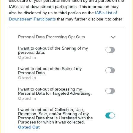
disclosure of your personal information by third parties on the
IAB’s list of downstream participants. This information may
also be disclosed by us to third parties on the
IAB’s List of
Külföld
Downstream Participants
that may further disclose it to other
2023. január 13. 20:52
third parties.
Deutsche Welle: Putyin elvesztette a németek
Please note that this website/app uses one or more Google
elleni gázháborút
Personal Data Processing Opt Outs
services and may gather and store information including but
Orosz gáz nélkül sem fagytak meg.
not limited to your visit or usage behaviour. You may click to
I want to opt-out of the Sharing of my
personal data.
grant or deny consent to Google and its third-party tags to
Opted In
use your data for below specified purposes in below Google
consent section.
I want to opt-out of the Sale of my
Personal Data.
Opted In
I want to opt-out of processing my
Personal Data for Targeted Advertising.
Opted In
I want to opt-out of Collection, Use,
Retention, Sale, and/or Sharing of my
Personal Data that Is Unrelated with the
Purposes for which it was collected.
Opted Out
Gazdaság