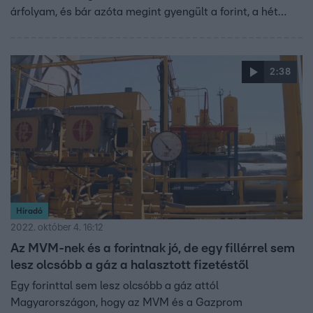
árfolyam, és bár azóta megint gyengült a forint, a hét
elején tapasztalt zuhanást úgy tűnik, sikerült megállítani.
Az alku néhány részletét a gazdaságfejlesztési miniszter
egy olyan sajtóbeszélgetésen árulta el, amire a média
2:38
jelentős részét nem hívták meg. Arról, hogy az orosz fél
mit kap a könnyítésért cserébe, a Gazprom, a magyar
kormány és az állami tulajdonú MVM is hallgat, néhány
részletet azonban a nemzetközi sajtó már
megszellőztetett.
Híradó
2022. október 4. 16:12
Az MVM-nek és a forintnak jó, de egy fillérrel sem
lesz olcsóbb a gáz a halasztott fizetéstől
Egy forinttal sem lesz olcsóbb a gáz attól
Magyarországon, hogy az MVM és a Gazprom