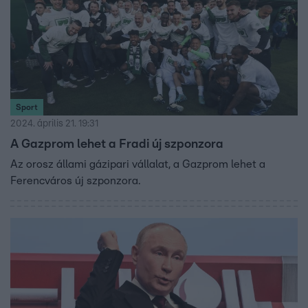
fektet be a magyar sportba, annál jobb. Ráadásul a
Gazprom nem szerepel a szankciós listán.
Sport
2024. április 21. 19:31
A Gazprom lehet a Fradi új szponzora
Az orosz állami gázipari vállalat, a Gazprom lehet a
Ferencváros új szponzora.