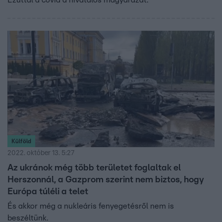
Ezúttal a covid a hivatalos magyarázat.
Külföld
2022. október 13. 5:27
Az ukránok még több területet foglaltak el
Herszonnál, a Gazprom szerint nem biztos, hogy
Európa túléli a telet
És akkor még a nukleáris fenyegetésről nem is
beszéltünk.