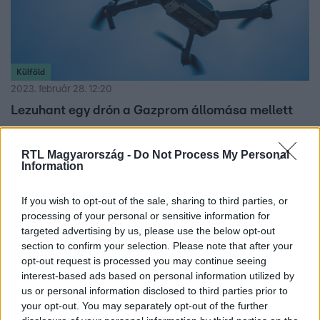
Külföld
2023. február 28. 12:20
Lezuhant egy drón a Gazprom állomása mellett
Mindössze 100 méterre az állomástól csapódott a földbe,
azt egyelőre nem tudni, hogy milyen drónról van szó.
RTL Magyarország -
Do Not Process My Personal
Information
If you wish to opt-out of the sale, sharing to third parties, or
processing of your personal or sensitive information for
targeted advertising by us, please use the below opt-out
section to confirm your selection. Please note that after your
opt-out request is processed you may continue seeing
interest-based ads based on personal information utilized by
us or personal information disclosed to third parties prior to
your opt-out. You may separately opt-out of the further