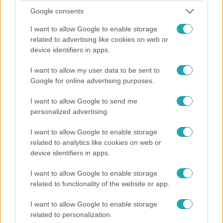
2023. január 2. 17:23
Google consents
Bezuhant az orosz földgázexport
I want to allow Google to enable storage
A Gazprom Kína felé menekülne.
related to advertising like cookies on web or
device identifiers in apps.
I want to allow my user data to be sent to
Google for online advertising purposes.
I want to allow Google to send me
personalized advertising.
I want to allow Google to enable storage
related to analytics like cookies on web or
device identifiers in apps.
I want to allow Google to enable storage
Külföld
related to functionality of the website or app.
2022. november 8. 13:56
Magyarország szomszédja az orosz helyett inkább
I want to allow Google to enable storage
az algériai gáz behozatalát növeli
related to personalization.