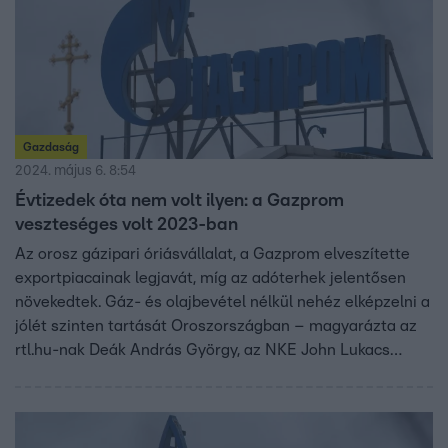
Gazdaság
2024. május 6. 8:54
Évtizedek óta nem volt ilyen: a Gazprom
veszteséges volt 2023-ban
Az orosz gázipari óriásvállalat, a Gazprom elveszítette
exportpiacainak legjavát, míg az adóterhek jelentősen
növekedtek. Gáz- és olajbevétel nélkül nehéz elképzelni a
jólét szinten tartását Oroszországban – magyarázta az
rtl.hu-nak Deák András György, az NKE John Lukacs
Intézetének tudományos főmunkatársa. A posztszovjet
térségben ugyanis ez jelenti a különbséget a szegénység
és a minimális jólét között. De vajon pótolhatja-e a
Gazprom a kieső európai piacot?