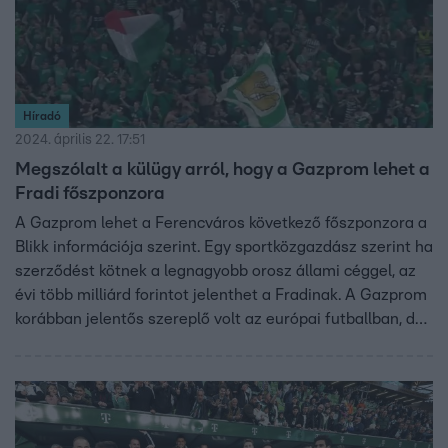
Híradó
2024. április 22. 17:51
Megszólalt a külügy arról, hogy a Gazprom lehet a
Fradi főszponzora
A Gazprom lehet a Ferencváros következő főszponzora a
Blikk információja szerint. Egy sportközgazdász szerint ha
szerződést kötnek a legnagyobb orosz állami céggel, az
évi több milliárd forintot jelenthet a Fradinak. A Gazprom
korábban jelentős szereplő volt az európai futballban, de
miután Oroszország megtámadta Ukrajnát, több partnere
is azonnal szerződést bontott az energiacéggel. A
Ferencváros egyelőre nem kommenálta a híreket,
azonban a Külgazdasági és Külügyminisztérium a
Híradónak azt írta: minél több nagy nemzetközi vállalat