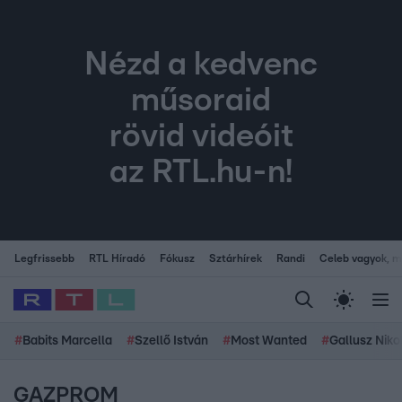
Nézd a kedvenc
műsoraid
rövid videóit
az RTL.hu-n!
Legfrissebb
RTL Híradó
Fókusz
Sztárhírek
Randi
Celeb vagyok, me
#
Babits Marcella
#
Szellő István
#
Most Wanted
#
Gallusz Niko
GAZPROM