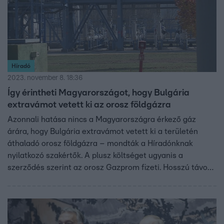
Híradó
2023. november 8. 18:36
Így érintheti Magyarországot, hogy Bulgária
extravámot vetett ki az orosz földgázra
Azonnali hatása nincs a Magyarországra érkező gáz
árára, hogy Bulgária extravámot vetett ki a területén
áthaladó orosz földgázra – mondták a Híradónknak
nyilatkozó szakértők. A plusz költséget ugyanis a
szerződés szerint az orosz Gazprom fizeti. Hosszú távon
azonban nem kizárt, hogy az oroszok továbbhárítják a
plusz költségeiket. A kormány elfogadhatatlannak
nevezte a bolgár lépést.