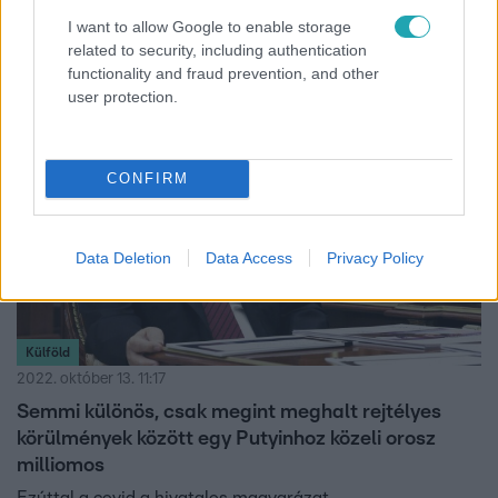
Szlovénia nem akar az Oroszországból szállított gáztól
I want to allow Google to enable storage
függeni.
related to security, including authentication
functionality and fraud prevention, and other
user protection.
CONFIRM
Data Deletion
Data Access
Privacy Policy
Külföld
2022. október 13. 11:17
Semmi különös, csak megint meghalt rejtélyes
körülmények között egy Putyinhoz közeli orosz
milliomos