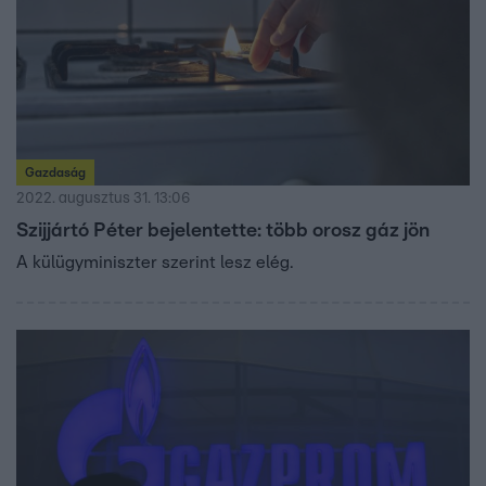
Gazdaság
2022. augusztus 31. 13:06
Szijjártó Péter bejelentette: több orosz gáz jön
A külügyminiszter szerint lesz elég.