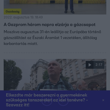
Gazdaság
2022. augusztus 19. 18:49
A Gazprom három napra elzárja a gázcsapot
Moszkva augusztus 31-én leállítja az Európába történő
gázszállítást az Északi Áramlat 1 vezetéken, állítólag
karbantartás miatt.
2:17
Elkezdte már beszerezni a gyermekének
szükséges tanszereket az idei tanévre? -
Szavazz itt!