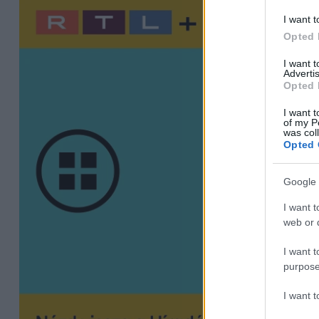
I want t
Opted 
I want 
Advertis
Opted 
I want t
of my P
was col
Opted 
Google 
I want t
web or d
I want t
purpose
I want 