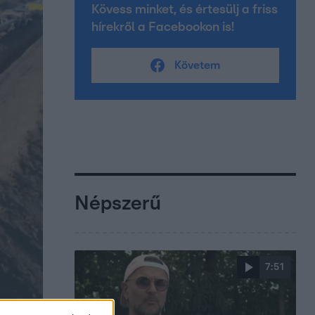
Kövess minket, és értesülj a friss
hírekről a Facebookon is!
Követem
Népszerű
7:51