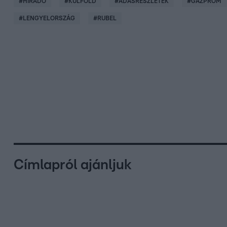
#
HÍRADÓ
#
KÜLFÖLD
#
ADÁSRÉSZLETEK
#
GAZPROM
#
LENGYELORSZÁG
#
RUBEL
Címlapról ajánljuk