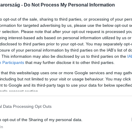
arország -
Do Not Process My Personal Information
to opt-out of the sale, sharing to third parties, or processing of your per
formation for targeted advertising by us, please use the below opt-out s
r selection. Please note that after your opt-out request is processed y
Link másolása
eing interest-based ads based on personal information utilized by us or
disclosed to third parties prior to your opt-out. You may separately opt-
losure of your personal information by third parties on the IAB’s list of
. This information may also be disclosed by us to third parties on the
IA
Participants
that may further disclose it to other third parties.
elben egyenlítse ki a számlát a
 that this website/app uses one or more Google services and may gath
 elnöke, Ursula von der Leyen zsarolásnak
including but not limited to your visit or usage behaviour. You may click 
 segítséget ígért Varsónak és Szófiának.
 to Google and its third-party tags to use your data for below specifi
ogle consent section.
s európai országok felé is elzárják a
ozhat a kontinens ellátásában, így
l Data Processing Opt Outs
o opt-out of the Sharing of my personal data.
In