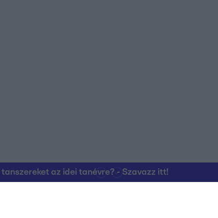
nszereket az idei tanévre? - Szavazz itt!