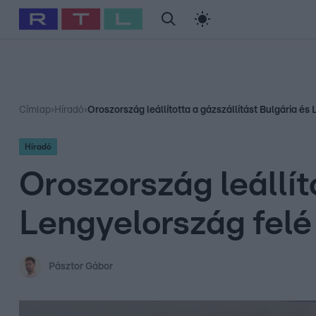
#
Babits Marcella
#
Szellő István
#
Most Wanted
#
Gallusz Ni
Címlap
›
Híradó
›
Oroszország leállította a gázszállítást Bulgária és
Híradó
Oroszország leállít
Lengyelország felé
Pásztor Gábor