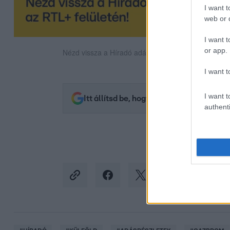
I want t
web or d
I want t
or app.
Nézd vissza a Híradó adásait az RTL+ felületén!
I want t
I want t
Itt állítsd be, hogy az RTL.hu az elsők 
authenti