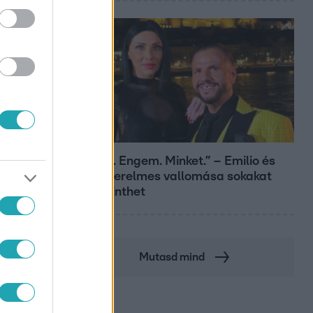
Bulvár
„Téged. Engem. Minket.” – Emilio és
Tina szerelmes vallomása sokakat
megérinthet
Mutasd mind