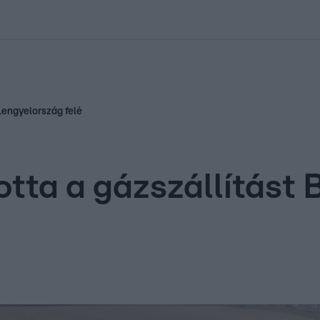
kolett
#
Időjárás
#
RTL műsor
#
Víz
#
Magyar Péter
#
Csillagjeg
 Lengyelország felé
otta a gázszállítást 