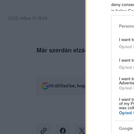
deny consent
in below Go
2022. május 31. 19:28
Persona
I want t
Opted 
Már szerdán elzárják a csapokat.
I want t
Opted 
I want 
Advertis
Itt állítsd be, hogy az RTL.hu az elsők 
Opted 
I want t
of my P
was col
Opted 
Google 