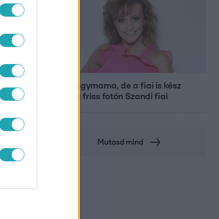
Bulvár
Már nagymama, de a fiai is kész
férfiak: friss fotón Szandi fiai
Mutasd mind