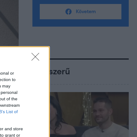
Követem
Népszerű
sonal or
ection to
ou may
 personal
out of the
 downstream
B’s List of
er and store
to grant or