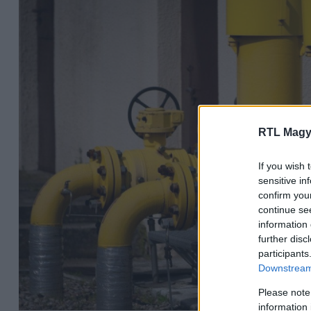
RTL Magy
If you wish 
sensitive in
confirm you
continue se
information 
further disc
participants
Downstream 
Please note
information 