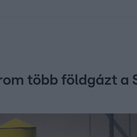
kolett
#
Időjárás
#
RTL műsor
#
Víz
#
Magyar Péter
#
Csillagjeg
rom több földgázt a 