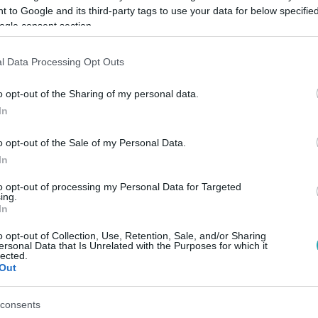
 to Google and its third-party tags to use your data for below specifi
ogle consent section.
Link másolása
l Data Processing Opt Outs
o opt-out of the Sharing of my personal data.
In
o opt-out of the Sale of my Personal Data.
In
to opt-out of processing my Personal Data for Targeted
ing.
között legyen a Google-találatokban!
In
o opt-out of Collection, Use, Retention, Sale, and/or Sharing
ersonal Data that Is Unrelated with the Purposes for which it
lected.
Out
consents