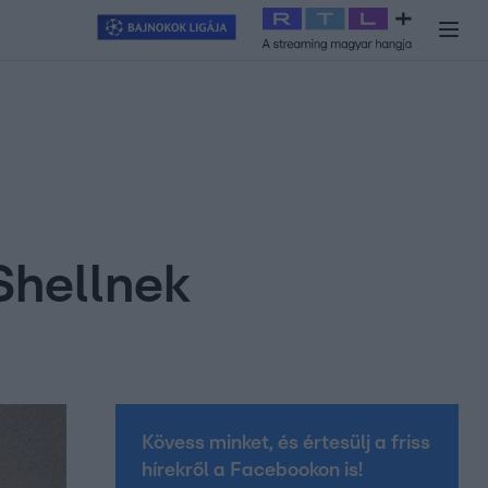
y
#
RTL+
#
Exek csatája 2026
#
Celeb vagyok, ments ki innen
#
H
Shellnek
Kövess minket, és értesülj a friss
hírekről a Facebookon is!