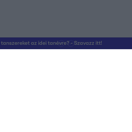
nszereket az idei tanévre? - Szavazz itt!
Kapcsolat
RTL Group Beszál
Magatartási Kó
az RTL+-on
Vállalati hírek
RTL Magyarorszá
Partneri Alapelv
Kvíz Adatvédelem