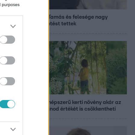
ed purposes
Bulvár
Veréb Tamás és felesége nagy
bejelentést tettek
Életmód
Ez a 3 népszerű kerti növény akár az
ingatlanod értékét is csökkentheti