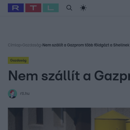
#
Babits Marcella
#
Szellő István
#
Most Wanted
#
Gallusz Ni
Címlap
›
Gazdaság
›
Nem szállít a Gazprom több földgázt a Shellnek
Gazdaság
Nem szállít a Gazp
rtl.hu