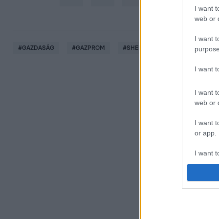
I want t
web or d
I want t
#
GAZDASÁG
#
GAZPROM
#
SHELL
#
FÖLDGÁZ
#
S
purpose
I want 
I want t
web or d
I want t
or app.
I want t
I want t
authenti