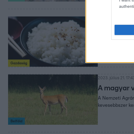
authenti
2023. augusztus 26
Komoly vám
nagyon meg
ára
Azonnali hatállya
Gazdaság
2023. július 21. 17:4
A magyar v
A Nemzeti Agrárg
kevesebbszer ker
Belföld