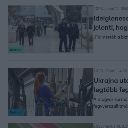
2023. július 14. 16:5
Ideiglenese
jelenti, h
„Felmérték a biz
Külföld
2023. július 1. 14:33
Ukrajna ut
legtöbb fe
A magyar kormán
fegyverszállítmá
Belföld
2023. május 16. 8:5