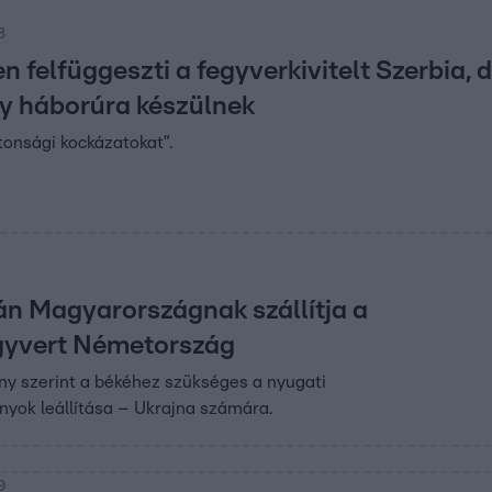
8
n felfüggeszti a fegyverkivitelt Szerbia, 
ogy háborúra készülnek
tonsági kockázatokat”.
án Magyarországnak szállítja a
gyvert Németország
y szerint a békéhez szükséges a nyugati
nyok leállítása – Ukrajna számára.
9