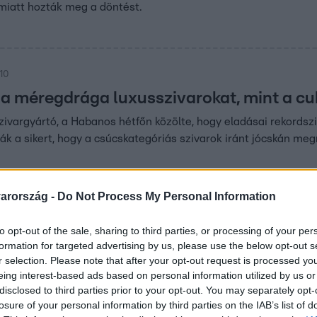
iatt hozták meg a döntést.
:10
 a méregdrága luxusszivarokat, mint a cu
zivargyártó, a Habanos hétfőn közölte, hogy eladásai rekordszin
ák a sikert, hogy a csúcskategóriás szivarok iránt jócskán megn
arország -
Do Not Process My Personal Information
01
to opt-out of the sale, sharing to third parties, or processing of your per
un műszempillákkal hülyítette a Nyugat
formation for targeted advertising by us, please use the below opt-out s
a elég az észak-koreai atomfenyegetés, akkor itt van az észak
r selection. Please note that after your opt-out request is processed y
eing interest-based ads based on personal information utilized by us or
het, hogy a diktátornak köszönheti azt.
disclosed to third parties prior to your opt-out. You may separately opt-
losure of your personal information by third parties on the IAB’s list of