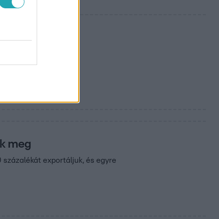
ák meg
százalékát exportáljuk, és egyre