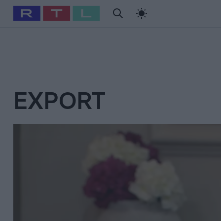
#
Babits Marcella
#
Szellő István
#
Most Wanted
#
Gallusz Ni
EXPORT