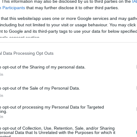
. This information may also be disclosed by us to third parties on the
IA
Participants
that may further disclose it to other third parties.
 that this website/app uses one or more Google services and may gath
26
including but not limited to your visit or usage behaviour. You may click 
ő állat nyűglődik a 40 fokos hajóraktérbe
 to Google and its third-party tags to use your data for below specifi
ogle consent section.
uk
Ausztrália partjainál ragadt egy 14 ezer juhot és kétezer szar
l Data Processing Opt Outs
énytelen volt feladni az eredetileg a Vörös-tengeren át Izrael
o opt-out of the Sharing of my personal data.
In
o opt-out of the Sale of my Personal Data.
 17:44
In
zrével csempészhetett kutyákat külföldre 
torvosok is lehetnek
to opt-out of processing my Personal Data for Targeted
ing.
In
thatott hamis okmányokkal, oltás és chip nélküli kiskutyákat kü
 a nyomozók, akkor több mint 40 kutyát találtak ketrecekbe zá
o opt-out of Collection, Use, Retention, Sale, and/or Sharing
ersonal Data that Is Unrelated with the Purposes for which it
kutyákat külföldre, és azóta sem hagyták abba a csempészést. A
lected.