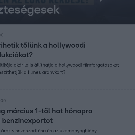
zteségesek
00
ihetik tőlünk a hollywoodi
dukciókat?
ikája akár le is állíthatja a hollywoodi filmforgatásokat
szíthetjük a filmes aranykort?
2:00
g március 1-től hat hónapra
a benzinexportot
i árak visszaszorítása és az üzemanyaghiány