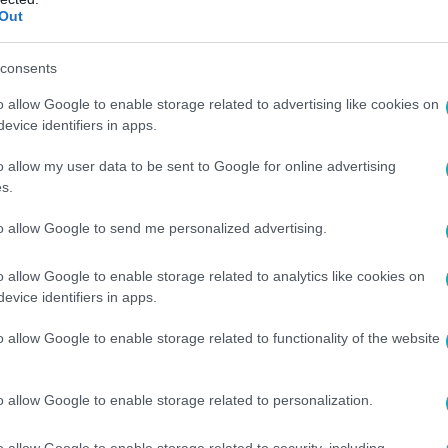
úsítottja van, egyiküket letartóztatták.
Out
6. 6:08
consents
 700 forintos dízel, az ársapka nem lenn
o allow Google to enable storage related to advertising like cookies on
evice identifiers in apps.
ttilalmat vezettek be az oroszok a benzinre és a gázolajra. Bu
pjük majd a 700 forintos gázolajárat, vagyis árfelhajtó hatása 
o allow my user data to be sent to Google for online advertising
, hogy Putyin döntése miatt üzemanyaghiány lépjen fel nálunk
s.
 az ellátásban, két héten belül újra kígyózó sorokat és lefogy
éken extrém módon csökkent a forgalom, van, ahol 30 százalé
to allow Google to send me personalized advertising.
o allow Google to enable storage related to analytics like cookies on
evice identifiers in apps.
5. 8:09
esz idén Kolumbia legnagyobb
o allow Google to enable storage related to functionality of the website
e, megelőzve a kőolajat
rszágban rekordot ért el a kokaintermelés.
o allow Google to enable storage related to personalization.
o allow Google to enable storage related to security, including