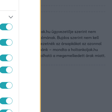
e jó ötlet
jdos Eszter, a holtankoljak.hu ügyvezetője szerint nem
lehet az orosz exporttilalmának. Bujdos szerint nem kell
. Ellenben, ha újra bevezetnék az ársapkákat az azonnal
ott benzinkutakat találnánk – mondta a holtankoljak.hu
kos visszaesés tapasztalható a megemelkedett árak miatt.