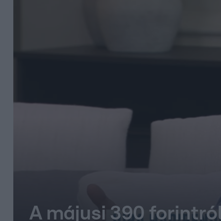
A májusi 390 forintró