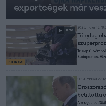
exportcégek már ves
2025. május 18. 18:
8:26
Tényleg elv
szuperpro
Trump új vámpolit
Budapesten. Elve
Házon kívül
2024. február 27. 1
Oroszorszá
betiltotta 
A magas belföld