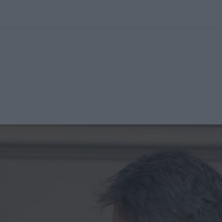
kolett
#
Időjárás
#
RTL műsor
#
Víz
#
Magyar Péter
#
Csillagjeg