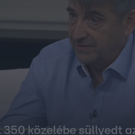
l 350 közelébe süllyedt az