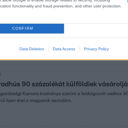
cation functionality and fraud prevention, and other user protection.
. 16:34
ot vetettek ki,
CONFIRM
nőhet a rizs
Data Deletion
Data Access
Privacy Policy
l adták ki a sarcot.
3
adhús 90 százalékát külföldiek vásárolj
azdasági Kamara kiadványa szerint a feldolgozott vadhús 90 
ül ilyen étel a magyarok asztalára.