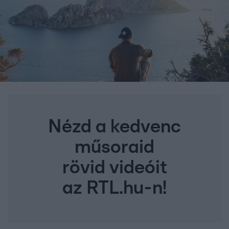
Nézd a kedvenc
műsoraid
rövid videóit
az RTL.hu-n!