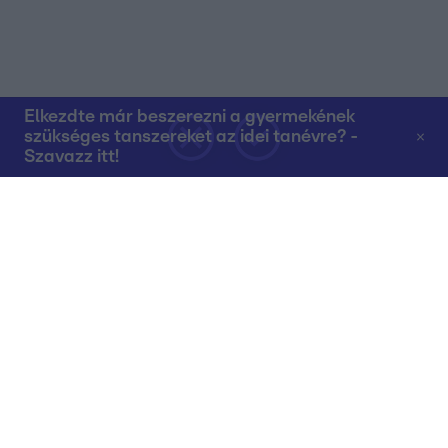
Elkezdte már beszerezni a gyermekének
szükséges tanszereket az idei tanévre? -
Szavazz itt!