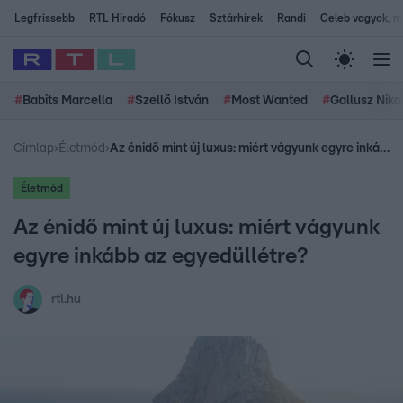
Legfrissebb
RTL Híradó
Fókusz
Sztárhírek
Randi
Celeb vagyok, me
#
Babits Marcella
#
Szellő István
#
Most Wanted
#
Gallusz Niko
Címlap
›
Életmód
›
Az énidő mint új luxus: miért vágyunk egyre inkább az egyedüllétre?
Életmód
Az énidő mint új luxus: miért vágyunk
egyre inkább az egyedüllétre?
rtl.hu