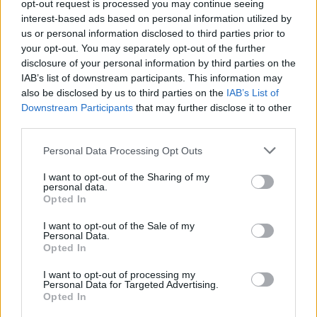
Kövess minket, és értesülj a friss hírekről a
opt-out request is processed you may continue seeing
Facebookon is!
interest-based ads based on personal information utilized by
us or personal information disclosed to third parties prior to
your opt-out. You may separately opt-out of the further
Követem
disclosure of your personal information by third parties on the
IAB’s list of downstream participants. This information may
also be disclosed by us to third parties on the
IAB’s List of
Downstream Participants
that may further disclose it to other
third parties.
Please note that this website/app uses one or more Google
Personal Data Processing Opt Outs
#
ÉLETMÓD
#
MENTÁLIS EGÉSZSÉG
#
ÖNISMERET
services and may gather and store information including but
not limited to your visit or usage behaviour. You may click to
I want to opt-out of the Sharing of my
#
LÉLEK
#
PSZICHOLÓGIA
#
STRESSZKEZELÉS
personal data.
grant or deny consent to Google and its third-party tags to
Opted In
#
TURIZMUS
#
EGYEDÜLLÉT
#
WELLNESS
#
LUXUS
use your data for below specified purposes in below Google
consent section.
#
DIGITÁLIS DETOX
#
ÉNIDŐ
#
PRODUKTIVITÁS
I want to opt-out of the Sale of my
Personal Data.
Opted In
I want to opt-out of processing my
Personal Data for Targeted Advertising.
Opted In