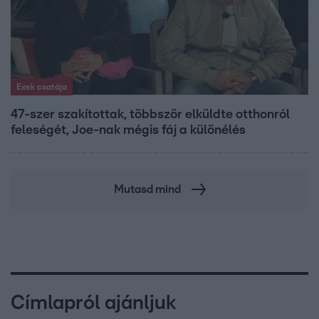
Exek csatája
47-szer szakítottak, többször elküldte otthonról
feleségét, Joe-nak mégis fáj a különélés
Mutasd mind
Címlapról ajánljuk