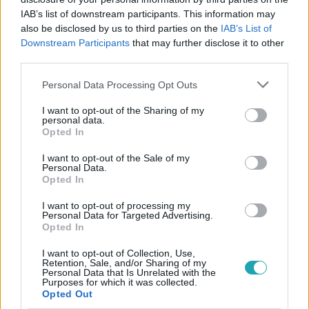
IAB’s list of downstream participants. This information may
also be disclosed by us to third parties on the
IAB’s List of
Downstream Participants
that may further disclose it to other
#
ÉLETMÓD
#
PSZICHOLÓGIA
#
ÖNFEJLESZTÉS
third parties.
#
MINDFULNESS
#
LÉGZÉS
#
TUDATOSSÁG
Please note that this website/app uses one or more Google
Personal Data Processing Opt Outs
#
LÉLEK
#
MEDITÁCIÓ
services and may gather and store information including but
not limited to your visit or usage behaviour. You may click to
I want to opt-out of the Sharing of my
personal data.
grant or deny consent to Google and its third-party tags to
Opted In
use your data for below specified purposes in below Google
consent section.
I want to opt-out of the Sale of my
Personal Data.
Opted In
I want to opt-out of processing my
Népszerű
Personal Data for Targeted Advertising.
Opted In
I want to opt-out of Collection, Use,
Retention, Sale, and/or Sharing of my
Personal Data that Is Unrelated with the
3:23
Purposes for which it was collected.
Opted Out