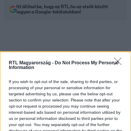
Itt állítsd be, hogy az RTL.hu az elsők között
legyen a Google-találatokban!
RTL Magyarország -
Do Not Process My Personal
Information
If you wish to opt-out of the sale, sharing to third parties, or
processing of your personal or sensitive information for
Kövess minket, és értesülj a friss hírekről a
targeted advertising by us, please use the below opt-out
Facebookon is!
section to confirm your selection. Please note that after your
opt-out request is processed you may continue seeing
Követem
interest-based ads based on personal information utilized by
us or personal information disclosed to third parties prior to
your opt-out. You may separately opt-out of the further
disclosure of your personal information by third parties on the