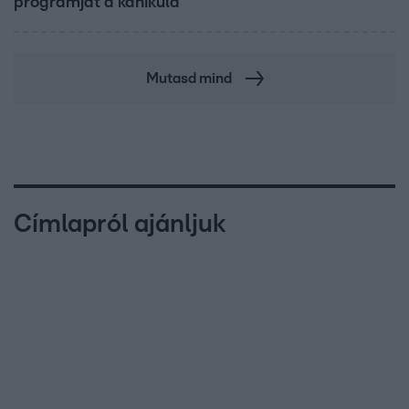
programját a kánikula
Mutasd mind
Címlapról ajánljuk