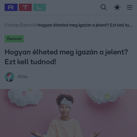
Legfrissebb
RTL Híradó
Fókusz
Sztárhírek
Randi
Celeb vagyok, me
#
Babits Marcella
#
Szellő István
#
Most Wanted
#
Gallusz Niko
Címlap
›
Életmód
›
Hogyan élheted meg igazán a jelent? Ezt kell tudnod!
Életmód
Hogyan élheted meg igazán a jelent?
Ezt kell tudnod!
rtl.hu