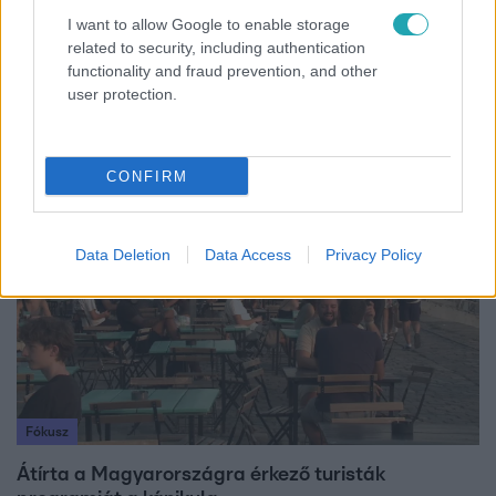
I want to allow Google to enable storage
related to security, including authentication
Reggeli
functionality and fraud prevention, and other
user protection.
Átvonul a hidegfront az országon – így alakul a
hőmérséklet a hét második felében
CONFIRM
4:36
Data Deletion
Data Access
Privacy Policy
Fókusz
Átírta a Magyarországra érkező turisták