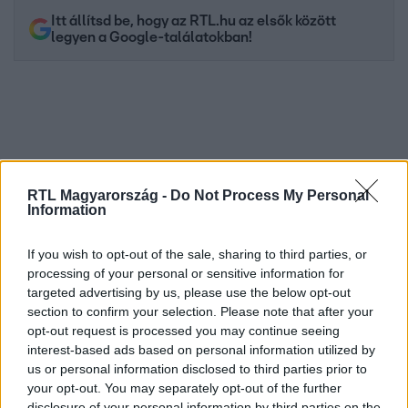
Itt állítsd be, hogy az RTL.hu az elsők között
legyen a Google-találatokban!
RTL Magyarország -
Do Not Process My Personal
Information
If you wish to opt-out of the sale, sharing to third parties, or
processing of your personal or sensitive information for
Kövess minket, és értesülj a friss hírekről a
targeted advertising by us, please use the below opt-out
Facebookon is!
section to confirm your selection. Please note that after your
opt-out request is processed you may continue seeing
Követem
interest-based ads based on personal information utilized by
us or personal information disclosed to third parties prior to
your opt-out. You may separately opt-out of the further
disclosure of your personal information by third parties on the