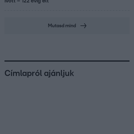
ivott – 122 évig élt
Mutasd mind
Címlapról ajánljuk