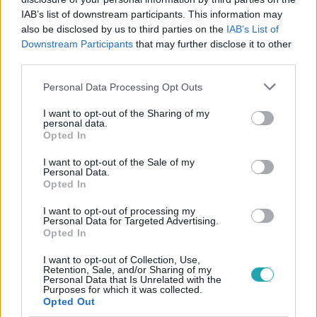
IAB’s list of downstream participants. This information may
also be disclosed by us to third parties on the
IAB’s List of
Downstream Participants
that may further disclose it to other
#
ÉLETMÓD
#
DEPRESSZIÓ
#
KEZELÉS
third parties.
#
EGÉSZSÉG
#
LÉLEK
#
PSZICHOLÓGIA
Please note that this website/app uses one or more Google
Personal Data Processing Opt Outs
#
TUDATOSSÁG
services and may gather and store information including but
not limited to your visit or usage behaviour. You may click to
I want to opt-out of the Sharing of my
personal data.
grant or deny consent to Google and its third-party tags to
Opted In
use your data for below specified purposes in below Google
consent section.
I want to opt-out of the Sale of my
Personal Data.
Opted In
I want to opt-out of processing my
Népszerű
Personal Data for Targeted Advertising.
Opted In
I want to opt-out of Collection, Use,
Retention, Sale, and/or Sharing of my
Personal Data that Is Unrelated with the
13:37
Purposes for which it was collected.
Opted Out