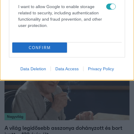
I want to allow Google to enable storage
related to security, including authentication
Fókusz
functionality and fraud prevention, and other
user protection.
Mindössze 214-en élnek a borsodi zsákfaluban,
ahol egyetlen játszótér jelenti a nyári szünetet
CONFIRM
Data Deletion
Data Access
Privacy Policy
Nagyvilág
A világ legidősebb asszonya dohányzott és bort