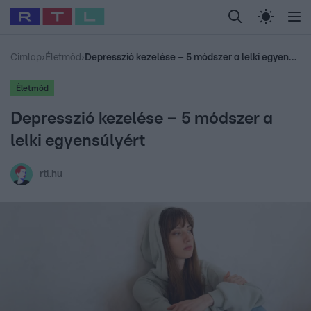
Legfrissebb
RTL Híradó
Fókusz
Sztárhírek
Randi
Celeb vagyok, me
#
Babits Marcella
#
Szellő István
#
Most Wanted
#
Gallusz Niko
Címlap
›
Életmód
›
Depresszió kezelése – 5 módszer a lelki egyensúlyért
Életmód
Depresszió kezelése – 5 módszer a
lelki egyensúlyért
rtl.hu