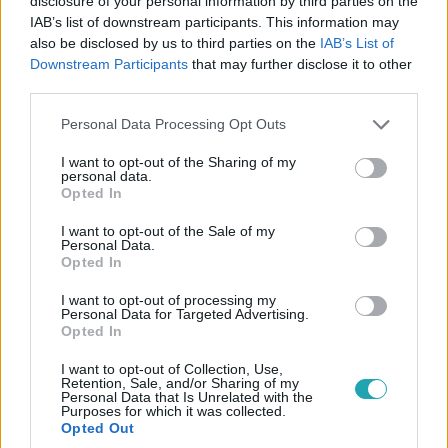
disclosure of your personal information by third parties on the
uniós támogatásokat – így reagált Tordai Bence
IAB’s list of downstream participants. This information may
arra, hogy a bíróság szerint is szabálytalanul
also be disclosed by us to third parties on the
IAB’s List of
építkezett
Downstream Participants
that may further disclose it to other
A kormányhivatal után a bíróság is kimondta, hogy
third parties.
jogellenesen és szabálytalanul építkezett a Párbeszéd
Please note that this website/app uses one or more Google
Personal Data Processing Opt Outs
társelnöke. Tordai Bence szerint a kormányoldal lejárató
services and may gather and store information including but
kampánya zajlik ellene, mert az építkezéssel addig semmi
not limited to your visit or usage behaviour. You may click to
I want to opt-out of the Sharing of my
baja nem volt a kormányhivatalnak, amíg el nem kezdte
personal data.
grant or deny consent to Google and its third-party tags to
Opted In
Orbán Viktor családtagjainak vagyonosodását firtatni.
use your data for below specified purposes in below Google
consent section.
I want to opt-out of the Sale of my
Personal Data.
Opted In
I want to opt-out of processing my
Personal Data for Targeted Advertising.
Opted In
I want to opt-out of Collection, Use,
Retention, Sale, and/or Sharing of my
Personal Data that Is Unrelated with the
Purposes for which it was collected.
Opted Out