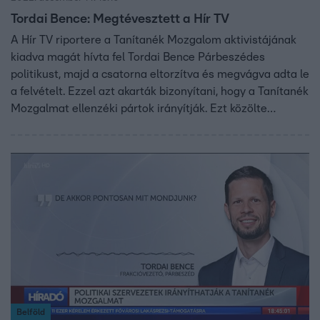
Tordai Bence: Megtévesztett a Hír TV
A Hír TV riportere a Tanítanék Mozgalom aktivistájának
kiadva magát hívta fel Tordai Bence Párbeszédes
politikust, majd a csatorna eltorzítva és megvágva adta le
a felvételt. Ezzel azt akarták bizonyítani, hogy a Tanítanék
Mozgalmat ellenzéki pártok irányítják. Ezt közölte
nyilvános adatbázisokra hivatkozva Tordai Bence
közösségi oldalán. A Hír TV-t hiába kerestük az ügyben,
nem reagáltak. A Párbeszéd az adatvédelmi hatósághoz
és az újságíró szövetséghez fordul.
Belföld