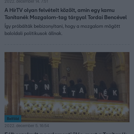
2022. december 14. 7:51
A HírTV olyan felvételt közölt, amin egy kamu
Tanítanék Mozgalom-tag tárgyal Tordai Bencével
Így próbálták bebizonyítani, hogy a mozgalom mögött
baloldali politikusok állnak.
Belföld
2022. december 5. 16:54