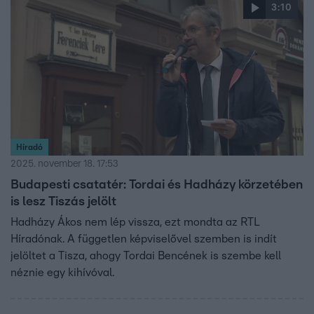
3:10
Híradó
2025. november 18. 17:53
Budapesti csatatér: Tordai és Hadházy körzetében
is lesz Tiszás jelölt
Hadházy Ákos nem lép vissza, ezt mondta az RTL
Híradónak. A független képviselővel szemben is indít
jelöltet a Tisza, ahogy Tordai Bencének is szembe kell
néznie egy kihívóval.