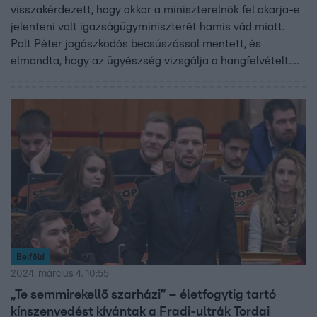
visszakérdezett, hogy akkor a miniszterelnök fel akarja-e
jelenteni volt igazságügyminiszterét hamis vád miatt.
Polt Péter jogászkodós becsúszással mentett, és
elmondta, hogy az ügyészség vizsgálja a hangfelvételt.
Rogán Antal, akiről a hangfelvétel szólhat, nem szólalt
meg.
Belföld
2024. március 4. 10:55
„Te semmirekellő szarházi” – életfogytig tartó
kínszenvedést kívántak a Fradi-ultrák Tordai