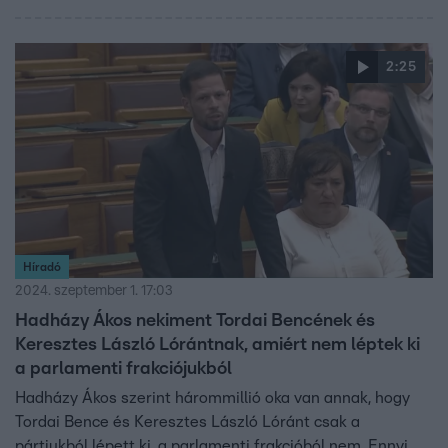
hatóságokat, mert valójában új ingatlant húzott fel a
telkére. Tordai Bence azt mondta a Híradónak, hogy
mindent szabályosan csináltak, ezért politikai bosszúnak
2:25
tartja a döntést. Hozzátette: jogvédelmet kérnek a
bíróságtól.
Híradó
2024. szeptember 1. 17:03
Hadházy Ákos nekiment Tordai Bencének és
Keresztes László Lórántnak, amiért nem léptek ki
a parlamenti frakciójukból
Hadházy Ákos szerint hárommillió oka van annak, hogy
Tordai Bence és Keresztes László Lóránt csak a
pártjukból lépett ki, a parlamenti frakcióból nem. Ennyi