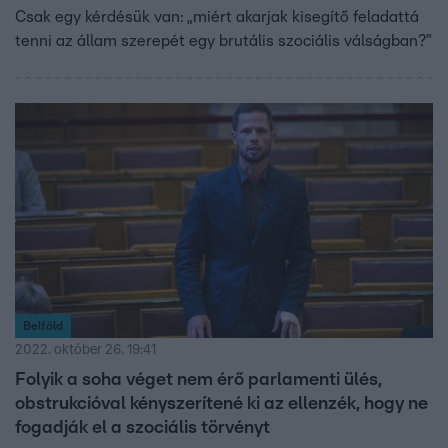
Csak egy kérdésük van: „miért akarjak kisegítő feladattá
tenni az állam szerepét egy brutális szociális válságban?”
Belföld
2022. október 26. 19:41
Folyik a soha véget nem érő parlamenti ülés,
obstrukcióval kényszerítené ki az ellenzék, hogy ne
fogadják el a szociális törvényt