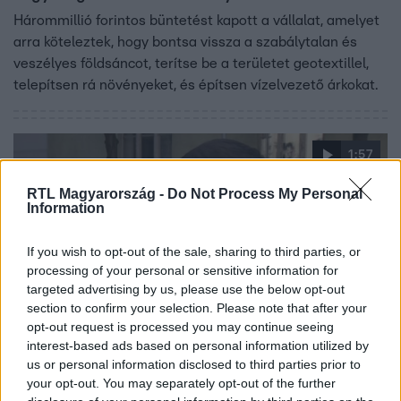
Hárommillió forintos büntetést kapott a vállalat, amelyet
arra köteleztek, hogy bontsa vissza a szabálytalan és
veszélyes földsáncot, terítse be a területet geotextillel,
telepítsen rá növényeket, és építsen vízelvezető árkokat.
1:57
RTL Magyarország -
Do Not Process My Personal
Information
If you wish to opt-out of the sale, sharing to third parties, or
processing of your personal or sensitive information for
targeted advertising by us, please use the below opt-out
section to confirm your selection. Please note that after your
opt-out request is processed you may continue seeing
Híradó
interest-based ads based on personal information utilized by
2023. október 18. 17:28
us or personal information disclosed to third parties prior to
Tökéletes példája annak, miért tartják vissza az
your opt-out. You may separately opt-out of the further