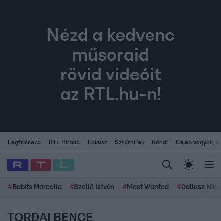
Nézd a kedvenc
műsoraid
rövid videóit
az RTL.hu-n!
Legfrissebb
RTL Híradó
Fókusz
Sztárhírek
Randi
Celeb vagyok, me
#
Babits Marcella
#
Szellő István
#
Most Wanted
#
Gallusz Niko
TORDAI BENCE