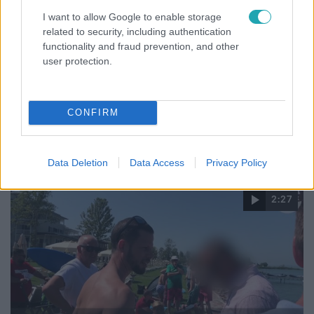
2023. szeptember 13. 8:29
I want to allow Google to enable storage
„Meg fogom verni a maguk tutyimutyi főnökét!” –
related to security, including authentication
Tarlós István megafonnal ordította le Tordai Bence
functionality and fraud prevention, and other
haját
user protection.
Ma négy éve, hogy Budapest tízezredik fájának
elültetésén szokatlan kiegészítővel, egy megafonnal
jelent meg Tarlós István. Az akkori főpolgármester
CONFIRM
bolondnak és szerencsétlen alaknak nevezte az ellenzéki
Tordai Bencét, majd többször is megismételte ezt a
magával hozott megafonba, a Párbeszéd politikusától
Data Deletion
Data Access
Privacy Policy
alig egy méterre. Tordai egy más témában tartott
sajtótájékoztatón megpróbálta Tarlós Istvánnak átadni
2:27
Karácsony Gergely főpolgármester-jelölt vitameghívóját.
Ő azonban nem vette át, ezután kezdődött a kulturált
vita.