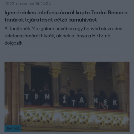
2022. december 14. 14:04
Igen érdekes telefonszámról kapta Tordai Bence a
tanárok lejáratását célzó kamuhívást
A Tanítanék Mozgalom nevében egy honvéd alezredes
telefonszámáról hívták, akinek a lánya a HírTv-nél
dolgozik.
Belföld