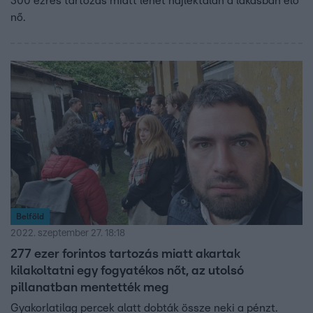
300 ezres tartozás miatt lehet hajléktalan a lakásban élő
nő.
Belföld
2022. szeptember 27. 18:18
277 ezer forintos tartozás miatt akartak
kilakoltatni egy fogyatékos nőt, az utolsó
pillanatban mentették meg
Gyakorlatilag percek alatt dobták össze neki a pénzt.