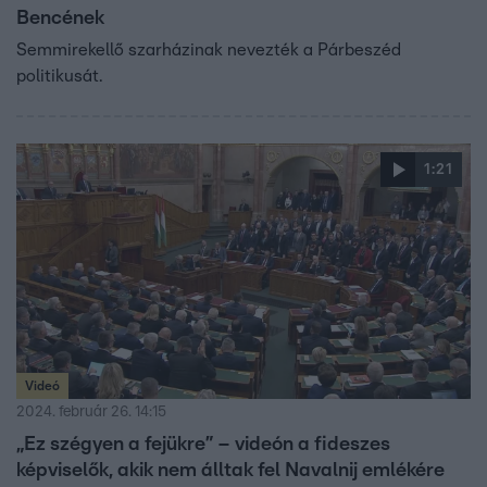
Bencének
Semmirekellő szarházinak nevezték a Párbeszéd
politikusát.
1:21
Videó
2024. február 26. 14:15
„Ez szégyen a fejükre” – videón a fideszes
képviselők, akik nem álltak fel Navalnij emlékére