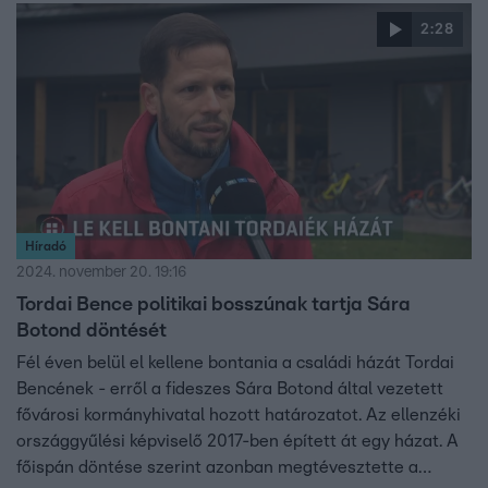
2:28
Híradó
2024. november 20. 19:16
Tordai Bence politikai bosszúnak tartja Sára
Botond döntését
Fél éven belül el kellene bontania a családi házát Tordai
Bencének - erről a fideszes Sára Botond által vezetett
fővárosi kormányhivatal hozott határozatot. Az ellenzéki
országgyűlési képviselő 2017-ben épített át egy házat. A
főispán döntése szerint azonban megtévesztette a