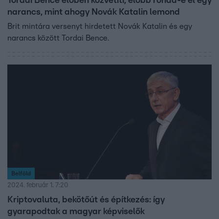
Tordai Bence élőben közvetíti, előbb rohad-e el egy
narancs, mint ahogy Novák Katalin lemond
Brit mintára versenyt hirdetett Novák Katalin és egy
narancs között Tordai Bence.
Belföld
2024. február 1. 7:20
Kriptovaluta, bekötőút és építkezés: így
gyarapodtak a magyar képviselők