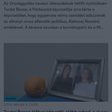
Az Országgyűlés tavaszi ülésszakának hétfői nyitóülésén
Tordai Bence, a Párbeszéd képviselője arra kérte a
képviselőket, hogy egyperces néma csenddel adózzanak
az elhunyt orosz ellenzéki politikus, Alekszej Navalnij
emlékének. A kérésre azonban a kormánypárti és a Mi
Hazánk képviselői nem álltak fel. Tordai erre úgy
válaszolt: „Nagyon sajnálom, hogy a szuverén Fidesz-
KDNP frakciónak Putyin zsoldjában állva nem sikerült
kifejezni a tiszteletét Navalnij emléke előtt.”
Belföld
2024. február 9. 20:50