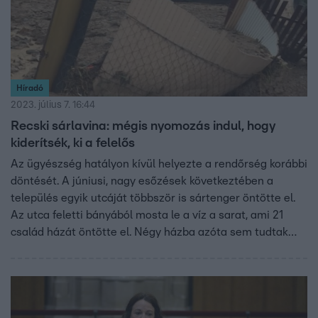
Híradó
2023. július 7. 16:44
Recski sárlavina: mégis nyomozás indul, hogy
kiderítsék, ki a felelős
Az ügyészség hatályon kívül helyezte a rendőrség korábbi
döntését. A júniusi, nagy esőzések következtében a
település egyik utcáját többször is sártenger öntötte el.
Az utca feletti bányából mosta le a víz a sarat, ami 21
család házát öntötte el. Négy házba azóta sem tudtak
visszaköltözni. Tordai Bence, a Párbeszéd képviselője tett
feljelentést az eset miatt, foglalkozás körében elkövetett
veszélyeztetés miatt.