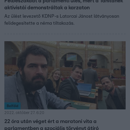
Félbeszakadt a parlamenti ülés, mert a Tanítanék
aktivistái demonstráltak a karzaton
Az ülést levezető KDNP-s Latorcai Jánost látványosan
felidegesítette a néma tiltakozás.
Belföld
2022. október 27. 6:20
22 óra után véget ért a maratoni vita a
parlamentben a szociális törvényt átíró