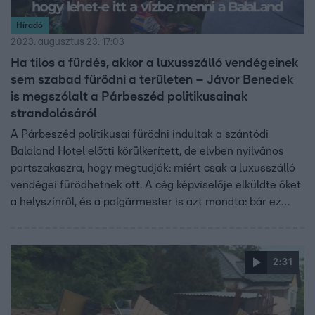
Híradó
2023. augusztus 23. 17:03
Ha tilos a fürdés, akkor a luxusszálló vendégeinek
sem szabad fürödni a területen – Jávor Benedek
is megszólalt a Párbeszéd politikusainak
strandolásáról
A Párbeszéd politikusai fürödni indultak a szántódi
Balaland Hotel előtti körülkerített, de elvben nyilvános
partszakaszra, hogy megtudják: miért csak a luxusszálló
vendégei fürödhetnek ott. A cég képviselője elküldte őket
a helyszínről, és a polgármester is azt mondta: bár ez
közterület, fürödni ott nem lehet. A Híradónak egyikük
sem akart szerdán nyilatkozni.
2:31