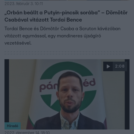
2023. február 3. 10:11
„Orbán beállt a Putyin-pincsik sorába” – Dömötör
Csabával vitázott Tordai Bence
Tordai Bence és Dömötör Csaba a Scruton kávézóban
vitázott egymással, egy mandineres újságíró
vezetésével.
2:08
Híradó
2022. december 14. 18:10