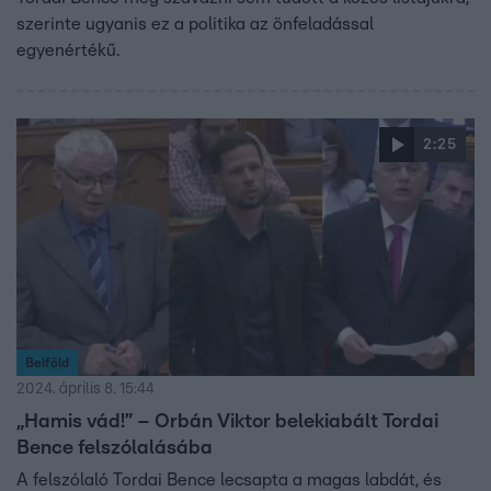
szerinte ugyanis ez a politika az önfeladással
egyenértékű.
2:25
Belföld
2024. április 8. 15:44
„Hamis vád!” – Orbán Viktor belekiabált Tordai
Bence felszólalásába
A felszólaló Tordai Bence lecsapta a magas labdát, és