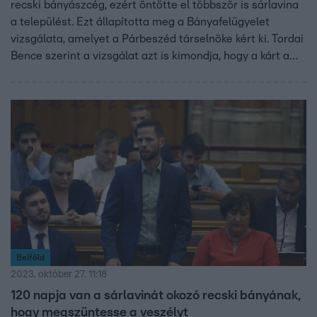
recski bányászcég, ezért öntötte el többször is sárlavina
a települést. Ezt állapította meg a Bányafelügyelet
vizsgálata, amelyet a Párbeszéd társelnöke kért ki. Tordai
Bence szerint a vizsgálat azt is kimondja, hogy a kárt a
bánya tulajdonosának kell megfizetnie. A károsultak már
pertársaságba szerveződtek. A bányacéget hiába
kerestük.
Belföld
2023. október 27. 11:18
120 napja van a sárlavinát okozó recski bányának,
hogy megszüntesse a veszélyt