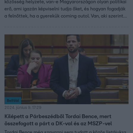
közösség helyzete, van-e Magyarországon olyan politikai
erő, ami igazán képviselni tudja őket, és hogyan fogadják
a felnőttek, ha a gyerekük coming outol. Van, aki szerint
az emberek egyre nyitottabbak, és van, aki tragikusnak és
megalázónak látja a közösség helyzetét. Egy anya arról
beszélt, hogy az ő jelenlétében is inzultáták már a
gyerekét a szexuális identitása miatt, más pedig arra
kíváncsi, vajon Magyar Péter képviselné-e az LMBTQ-
embereket.
Belföld
2024. június 9. 17:29
Kilépett a Párbeszédből Tordai Bence, mert
összefogott a párt a DK-val és az MSZP-vel
Tordai Bence még szavazni sem tudott a közös listájukra,