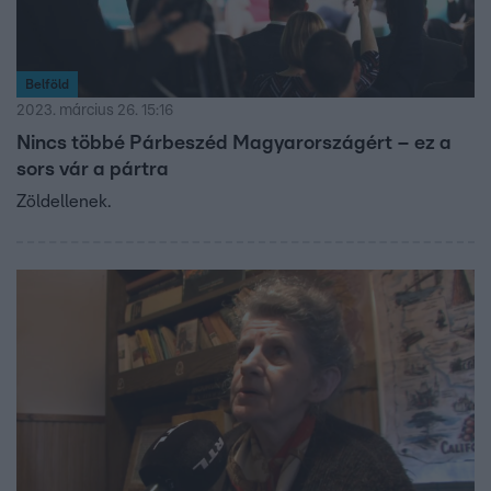
Belföld
2023. március 26. 15:16
Nincs többé Párbeszéd Magyarországért – ez a
sors vár a pártra
Zöldellenek.