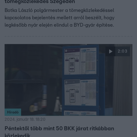
tömegközlekedés Szegeden
Botka László polgármester a tömegközlekedéssel
kapcsolatos bejelentés mellett arról beszélt, hogy
legkésőbb nyár elején elindul a BYD-gyár építése.
2:03
Híradó
2024. január 18. 18:20
Péntektől több mint 50 BKK járat ritkábban
közlekedik