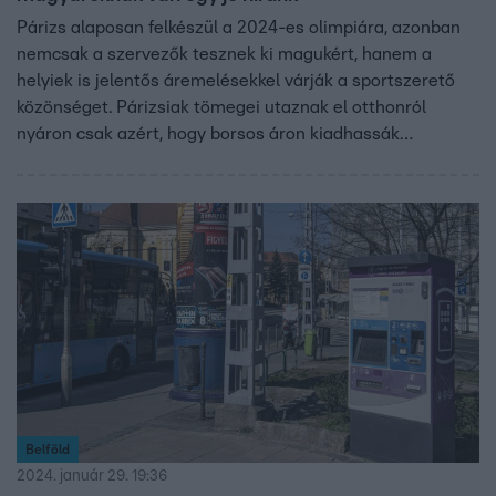
Párizs alaposan felkészül a 2024-es olimpiára, azonban
nemcsak a szervezők tesznek ki magukért, hanem a
helyiek is jelentős áremelésekkel várják a sportszerető
közönséget. Párizsiak tömegei utaznak el otthonról
nyáron csak azért, hogy borsos áron kiadhassák
otthonukat. A jegyek jó része már elkelt, ezek sem olcsók,
de jó hír a magyaroknak, hogy azokra a sportágakra,
amelyekben érintettek lehetünk, viszonylag jó áron lehet
megvásárolni a belépőt.
Belföld
2024. január 29. 19:36