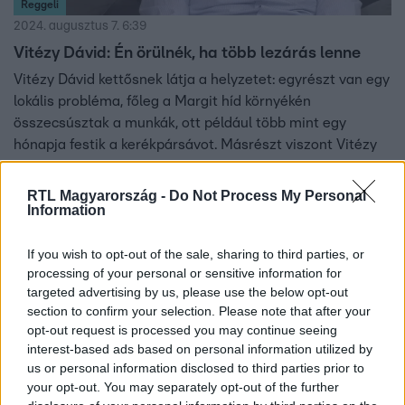
Reggeli
2024. augusztus 7. 6:39
Vitézy Dávid: Én örülnék, ha több lezárás lenne
Vitézy Dávid kettősnek látja a helyzetet: egyrészt van egy
lokális probléma, főleg a Margit híd környékén
összecsúsztak a munkák, ott például több mint egy
hónapja festik a kerékpársávot. Másrészt viszont Vitézy
pont azt látja, hogy az elmúlt évekhez képest egyáltalán
„nincs elég lezárás”. Ez alatt azt érti, hogy jelenleg
RTL Magyarország -
Do Not Process My Personal
Information
nincsen semmilyen nagy beruházás, mert nem férünk
hozzá az Uniós pénzekhez. Hogy mi állhat a problémák
mögött, és mi lehetne a megoldás, arról a Reggeliben
If you wish to opt-out of the sale, sharing to third parties, or
processing of your personal or sensitive information for
beszélt a Magyar Urbanisztikai Társaság közlekedési
targeted advertising by us, please use the below opt-out
tagozatának vezetőjeként.
section to confirm your selection. Please note that after your
opt-out request is processed you may continue seeing
interest-based ads based on personal information utilized by
us or personal information disclosed to third parties prior to
your opt-out. You may separately opt-out of the further