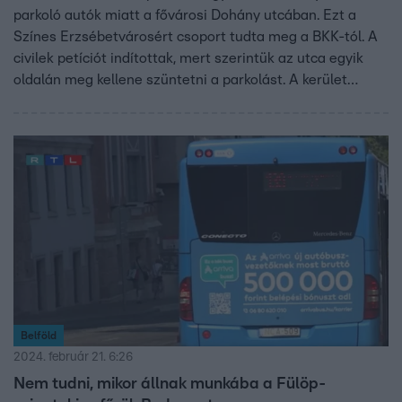
parkoló autók miatt a fővárosi Dohány utcában. Ezt a
Színes Erzsébetvárosért csoport tudta meg a BKK-tól. A
civilek petíciót indítottak, mert szerintük az utca egyik
oldalán meg kellene szüntetni a parkolást. A kerület
vezetése szerint ennél átfogóbb megoldásra lenne
szükség.
Belföld
2024. február 21. 6:26
Nem tudni, mikor állnak munkába a Fülöp-