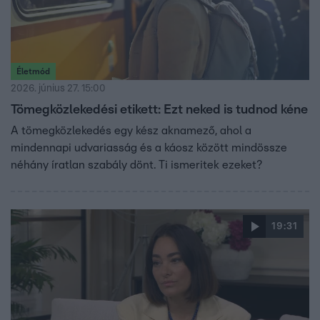
Életmód
2026. június 27. 15:00
Tömegközlekedési etikett: Ezt neked is tudnod kéne
A tömegközlekedés egy kész aknamező, ahol a
mindennapi udvariasság és a káosz között mindössze
néhány íratlan szabály dönt. Ti ismeritek ezeket?
19:31