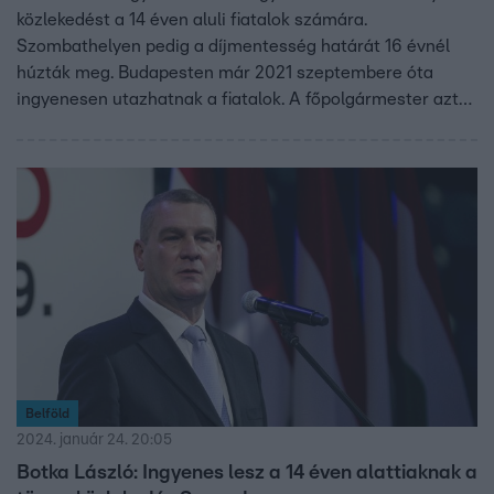
közlekedést a 14 éven aluli fiatalok számára.
Szombathelyen pedig a díjmentesség határát 16 évnél
húzták meg. Budapesten már 2021 szeptembere óta
ingyenesen utazhatnak a fiatalok. A főpolgármester azt
mondja, a döntés csak minimális bevételkiesést
okozhatott, mert a gyerekek miatt több család vett felnőtt
bérletet.
Belföld
2024. január 24. 20:05
Botka László: Ingyenes lesz a 14 éven alattiaknak a