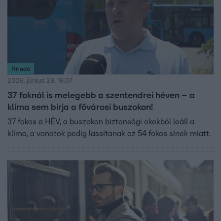
Híradó
2026. június 29. 16:37
37 foknál is melegebb a szentendrei héven – a
klíma sem bírja a fővárosi buszokon!
37 fokos a HÉV, a buszokon biztonsági okokból leáll a
klíma, a vonatok pedig lassítanak az 54 fokos sínek miatt.