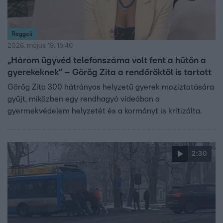
Reggeli
2026. május 19. 15:40
„Három ügyvéd telefonszáma volt fent a hűtőn a
gyerekeknek” – Görög Zita a rendőröktől is tartott
Görög Zita 300 hátrányos helyzetű gyerek moziztatására
gyűjt, miközben egy rendhagyó videóban a
gyermekvédelem helyzetét és a kormányt is kritizálta.
2:30