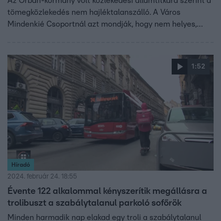
Az Orbán-kormány volt közlekedési államtitkára szerint a
tömegközlekedés nem hajléktalanszálló. A Város
Mindenkié Csoportnál azt mondják, hogy nem helyes,
hogy Vitézy Dávid összemossa a hajléktalanságot az
erőszakkal vagy a zaklatással.
1:52
Híradó
2024. február 24. 18:55
Évente 122 alkalommal kényszerítik megállásra a
trolibuszt a szabálytalanul parkoló sofőrök
Minden harmadik nap elakad egy troli a szabálytalanul