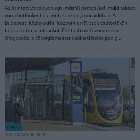
Az érintett vonalakon egy-másfél perccel kell majd többet
várni hétfőnként és péntekenként, csúcsidőben. A
Budapesti Közlekedési Központ erről csak csütörtökön
tájékoztatta az utasokat. Ezt több civil szervezet is
kifogásolta, a főpolgármester kabinetfőnöke pedig
elnézést kért a kommunikációs hibáért.
Belföld
2024. január 18. 14:06