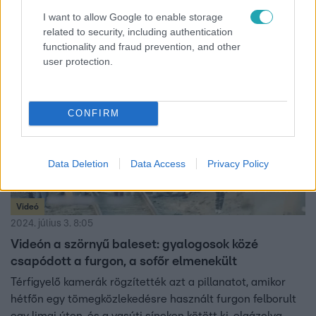
egészségügyi ellátással is elégedettek.
I want to allow Google to enable storage
related to security, including authentication
functionality and fraud prevention, and other
user protection.
0:58
CONFIRM
Data Deletion
Data Access
Privacy Policy
Videó
2024. július 3. 8:05
Videón a szörnyű baleset: gyalogosok közé
csapódott a furgon, a sofőr elmenekült
Térfigyelő kamerák rögzítették azt a pillanatot, amikor
hétfőn egy tömegközlekedésre használt furgon felborult