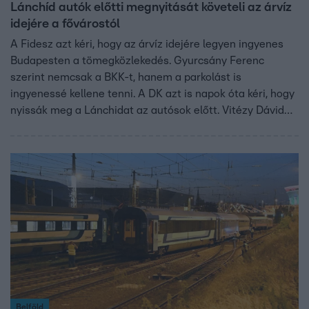
Lánchíd autók előtti megnyitását követeli az árvíz
idejére a fővárostól
A Fidesz azt kéri, hogy az árvíz idejére legyen ingyenes
Budapesten a tömegközlekedés. Gyurcsány Ferenc
szerint nemcsak a BKK-t, hanem a parkolást is
ingyenessé kellene tenni. A DK azt is napok óta kéri, hogy
nyissák meg a Lánchidat az autósok előtt. Vitézy Dávid
szerint ez csak növelné a dugókat. Karácsony Gergely
nem nyilatkozott híradónknak, tegnap az ATV-ben azt
mondta, ezek az ötletek nem segítenek.
Belföld