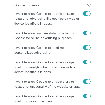
Budapesten
Google consents
Jövőre érkeznek az új buszok.
I want to allow Google to enable storage
related to advertising like cookies on web or
device identifiers in apps.
I want to allow my user data to be sent to
Google for online advertising purposes.
I want to allow Google to send me
personalized advertising.
I want to allow Google to enable storage
related to analytics like cookies on web or
device identifiers in apps.
Életmód
I want to allow Google to enable storage
2024. július 9. 8:09
related to functionality of the website or app.
Lenyűgözi az ingyenes tömegközlekedés a
Magyarországra költöző amerikai nyugdíjasokat
I want to allow Google to enable storage
related to personalization.
Szinte semmibe nem kerül nekik itt élni, és még az