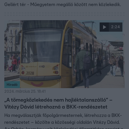
Gellért tér - Műegyetem megálló között nem közlekedik.
2:24
Híradó
2024. március 25. 18:41
„A tömegközlekedés nem hajléktalanszálló” –
Vitézy Dávid létrehozná a BKK-rendészetet
Ha megválasztják főpolgármesternek, létrehozza a BKK-
rendészetet – közölte a közösségi oldalán Vitézy Dávid.