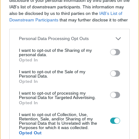
disclosure of your personal information by third parties on the
IAB’s list of downstream participants. This information may
Gazdaság
also be disclosed by us to third parties on the
IAB’s List of
2024. július 24. 17:37
Downstream Participants
that may further disclose it to other
Eltűnhet a Volánbusz
third parties.
A cég a MÁV-ba olvad, kérdés, hogy a neve megmarad-e.
Please note that this website/app uses one or more Google
Personal Data Processing Opt Outs
services and may gather and store information including but
not limited to your visit or usage behaviour. You may click to
I want to opt-out of the Sharing of my
personal data.
grant or deny consent to Google and its third-party tags to
Opted In
use your data for below specified purposes in below Google
consent section.
I want to opt-out of the Sale of my
Personal Data.
Opted In
I want to opt-out of processing my
Personal Data for Targeted Advertising.
Opted In
I want to opt-out of Collection, Use,
Retention, Sale, and/or Sharing of my
Belföld
Personal Data that Is Unrelated with the
Purposes for which it was collected.
2024. július 16. 12:38
Opted Out
Újabb ötven alacsony padlós busz áll szolgálatba