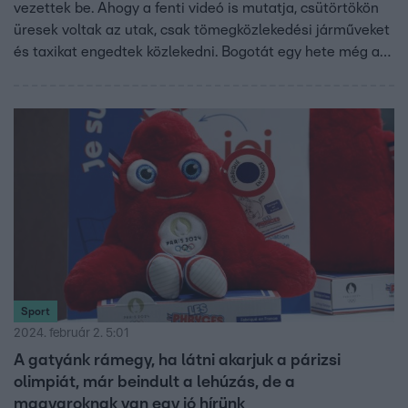
vezettek be. Ahogy a fenti videó is mutatja, csütörtökön
üresek voltak az utak, csak tömegközlekedési járműveket
és taxikat engedtek közlekedni. Bogotát egy hete még az
erdőtüzek füstje borította be, ezért is tartottak
autómentes napot.
Sport
2024. február 2. 5:01
A gatyánk rámegy, ha látni akarjuk a párizsi
olimpiát, már beindult a lehúzás, de a
magyaroknak van egy jó hírünk