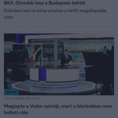
BKK: Olcsóbb lesz a Budapest-bérlet
Különben nem is lenne értelme a hétfői megállapodás
után.
Belföld
2024. január 29. 17:34
Meglepte a Volán-sztrájk, mert a köztévében nem
hallott róla