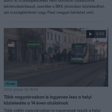
adott ki: a budapestieket nem büntetik többszörös
bérletvásárlással, cserébe a BKK-járatokon közlekedhet,
aki országbérletet vagy Pest megyei bérletet vett.
2:02
Híradó
2024. január 26. 18:29
Több nagyvárosban is ingyenes lesz a helyi
közlekedés a 14 éven aluliaknak
Több vidéki nagyvárosban is ingyenessé teszik a helyi