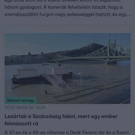
egy limai úton, és a vasúti síneken kötött ki, elgázolva
három gyalogost. A kamerák felvételein látszik, hogy a
személyszállító furgon nagy sebességgel hajtott, és egy
parkoló taxinak ütközött, majd elgázolt két nőt és egy 15
éves gyermeket. A helyi média szerint a sofőr és a
fuvardíjszedő a baleset után elmenekült. A sérült
gyalogosokat egy közeli kórházba szállították.
Baleset-bűnügy
2024. április 30. 14:34
Lezárták a Szabadság hidat, mert egy ember
felmászott rá
A 47-es és a 49-es villamos a Deák Ferenc tér és a Szent