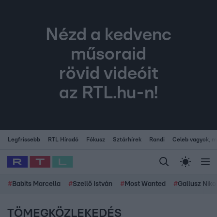
Nézd a kedvenc
műsoraid
rövid videóit
az RTL.hu-n!
Legfrissebb
RTL Híradó
Fókusz
Sztárhírek
Randi
Celeb vagyok, me
#
Babits Marcella
#
Szellő István
#
Most Wanted
#
Gallusz Niko
TÖMEGKÖZLEKEDÉS