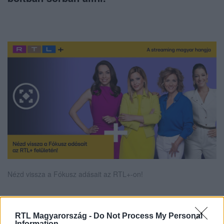
Nézd vissza a Fókusz adásait az RTL+-on!
RTL Magyarország -
Do Not Process My Personal
Itt állítsd be, hogy az RTL.hu az elsők között
Information