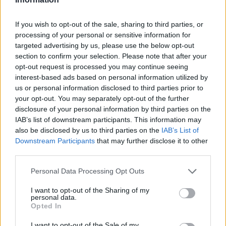
legyen a Google-találatokban!
If you wish to opt-out of the sale, sharing to third parties, or
processing of your personal or sensitive information for
targeted advertising by us, please use the below opt-out
section to confirm your selection. Please note that after your
opt-out request is processed you may continue seeing
interest-based ads based on personal information utilized by
us or personal information disclosed to third parties prior to
your opt-out. You may separately opt-out of the further
disclosure of your personal information by third parties on the
IAB’s list of downstream participants. This information may
also be disclosed by us to third parties on the
IAB’s List of
Kövess minket, és értesülj a friss hírekről a
Downstream Participants
that may further disclose it to other
Facebookon is!
third parties.
Please note that this website/app uses one or more Google
Personal Data Processing Opt Outs
Követem
services and may gather and store information including but
not limited to your visit or usage behaviour. You may click to
I want to opt-out of the Sharing of my
personal data.
grant or deny consent to Google and its third-party tags to
Opted In
use your data for below specified purposes in below Google
consent section.
I want to opt-out of the Sale of my