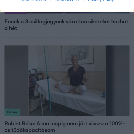
Horoszkóp
Ennek a 3 csillagjegynek váratlan sikereket hozhat
a hét
Bulvár
Rubint Réka: A mai napig nem jött vissza a 100%-
os tüdőkapacitásom