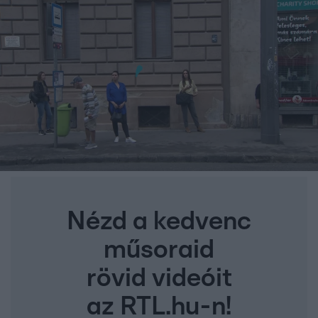
Nézd a kedvenc
műsoraid
rövid videóit
az RTL.hu-n!