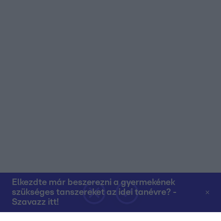
Elkezdte már beszerezni a gyermekének
szükséges tanszereket az idei tanévre? -
Szavazz itt!