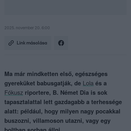
2025. november 20. 6:00
Link másolása
Ma már mindketten első, egészséges
gyereküket babusgatják, de
Lola
és a
Fókusz
riportere, B. Német Dia is sok
tapasztalattal lett gazdagabb a terhessége
alatt: például, hogy milyen nagy pocakkal
buszozni, villamoson utazni, vagy egy
boltban sorban állni.