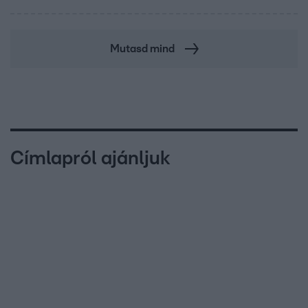
Mutasd mind
Címlapról ajánljuk