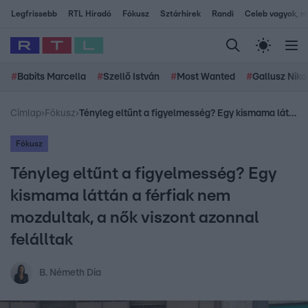
Legfrissebb
RTL Híradó
Fókusz
Sztárhírek
Randi
Celeb vagyok, me
#
Babits Marcella
#
Szellő István
#
Most Wanted
#
Gallusz Niko
Címlap
›
Fókusz
›
Tényleg eltűnt a figyelmesség? Egy kismama láttán a férfiak nem mozdultak, a nők viszont azonnal felálltak
Fókusz
Tényleg eltűnt a figyelmesség? Egy
kismama láttán a férfiak nem
mozdultak, a nők viszont azonnal
felálltak
B. Németh Dia