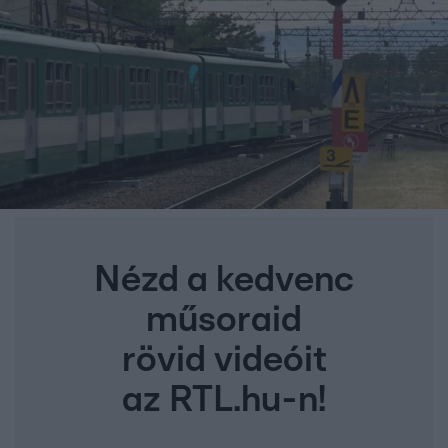
Nézd a kedvenc
műsoraid
rövid videóit
az RTL.hu-n!