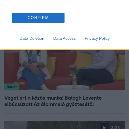
Tusupról: A medencében minden működött
CONFIRM
Data Deletion
Data Access
Privacy Policy
Bulvár
Véget ért a közös munka! Balogh Levente
elbúcsúzott Az álommeló győztesétől
3:23