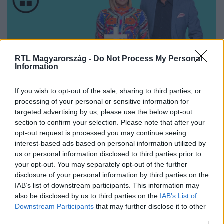
RTL Magyarország -
Do Not Process My Personal
Information
Nézd vissza a Híradó adásait az RTL+ felületén!
If you wish to opt-out of the sale, sharing to third parties, or
processing of your personal or sensitive information for
targeted advertising by us, please use the below opt-out
Itt állítsd be, hogy az RTL.hu az elsők között
section to confirm your selection. Please note that after your
legyen a Google-találatokban!
opt-out request is processed you may continue seeing
interest-based ads based on personal information utilized by
us or personal information disclosed to third parties prior to
your opt-out. You may separately opt-out of the further
disclosure of your personal information by third parties on the
IAB’s list of downstream participants. This information may
also be disclosed by us to third parties on the
IAB’s List of
Downstream Participants
that may further disclose it to other
third parties.