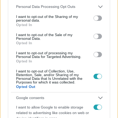
Please note that this website/app uses one or more Google
Personal Data Processing Opt Outs
services and may gather and store information including but
not limited to your visit or usage behaviour. You may click to
I want to opt-out of the Sharing of my
Kövess minket, és értesülj a friss hírekről a
personal data.
grant or deny consent to Google and its third-party tags to
Opted In
Facebookon is!
use your data for below specified purposes in below Google
consent section.
I want to opt-out of the Sale of my
Personal Data.
Követem
Opted In
I want to opt-out of processing my
Personal Data for Targeted Advertising.
Opted In
I want to opt-out of Collection, Use,
Retention, Sale, and/or Sharing of my
#
HÍRADÓ
#
VIDEÓ
#
ADÁSRÉSZLETEK
#
BELFÖLD
Personal Data that Is Unrelated with the
Purposes for which it was collected.
#
HÉV
#
KÖZLEKEDÉS
#
JÁRATRITKÍTÁS
Opted Out
#
TÖMEGKÖZLEKEDÉS
#
VITÉZY DÁVID
#
LÁZÁR JÁNOS
Google consents
#
TOP HÍREK
I want to allow Google to enable storage
related to advertising like cookies on web or