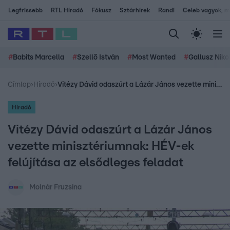
Legfrissebb
RTL Híradó
Fókusz
Sztárhírek
Randi
Celeb vagyok, me
#
Babits Marcella
#
Szellő István
#
Most Wanted
#
Gallusz Niko
Címlap
›
Híradó
›
Vitézy Dávid odaszúrt a Lázár János vezette minisztériumnak: HÉV-ek felújítása az elsődleges feladat
Híradó
Vitézy Dávid odaszúrt a Lázár János
vezette minisztériumnak: HÉV-ek
felújítása az elsődleges feladat
Molnár Fruzsina