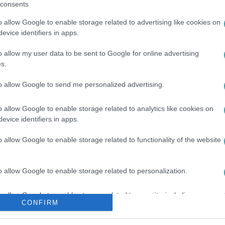
consents
o allow Google to enable storage related to advertising like cookies on
evice identifiers in apps.
között legyen a Google-találatokban!
o allow my user data to be sent to Google for online advertising
s.
to allow Google to send me personalized advertising.
o allow Google to enable storage related to analytics like cookies on
evice identifiers in apps.
o allow Google to enable storage related to functionality of the website
o allow Google to enable storage related to personalization.
OTEL
#
ÁRAK
#
TÖMEGKÖZLEKEDÉS
#
MA
o allow Google to enable storage related to security, including
CONFIRM
cation functionality and fraud prevention, and other user protection.