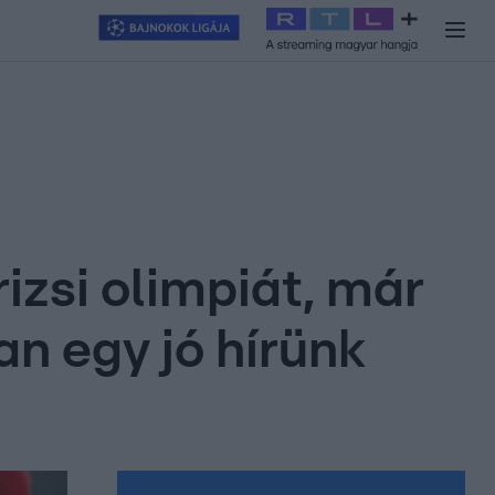
y
#
RTL+
#
Exek csatája 2026
#
Celeb vagyok, ments ki innen
#
H
izsi olimpiát, már
n egy jó hírünk