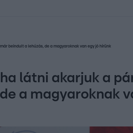
kolett
#
Időjárás
#
RTL műsor
#
Víz
#
Magyar Péter
#
Csillagjeg
, már beindult a lehúzás, de a magyaroknak van egy jó hírünk
a látni akarjuk a pár
, de a magyaroknak va