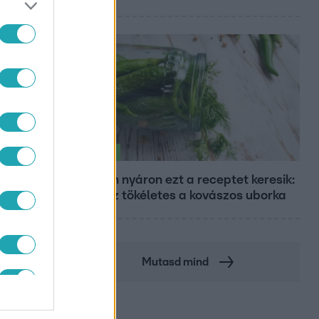
Életmód
Minden nyáron ezt a receptet keresik:
így lesz tökéletes a kovászos uborka
Mutasd mind