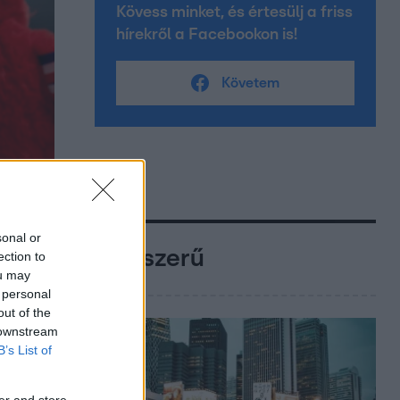
Kövess minket, és értesülj a friss
hírekről a Facebookon is!
Követem
sonal or
Népszerű
ection to
ou may
 personal
out of the
 downstream
B’s List of
er and store