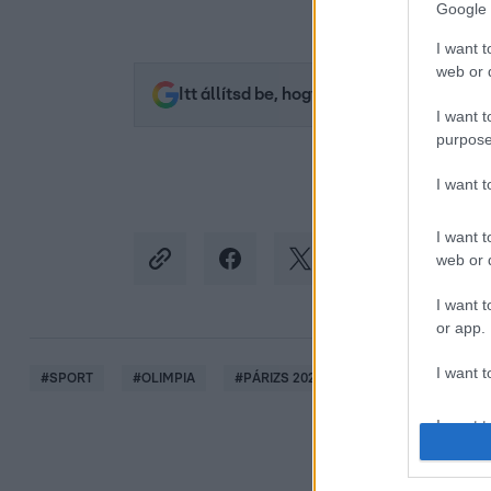
Google 
I want t
web or d
Itt állítsd be, hogy az RTL.hu az elsők 
I want t
purpose
I want 
I want t
web or d
I want t
or app.
I want t
#
SPORT
#
OLIMPIA
#
PÁRIZS 2024
#
SZÁLLÁS
#
H
I want t
authenti