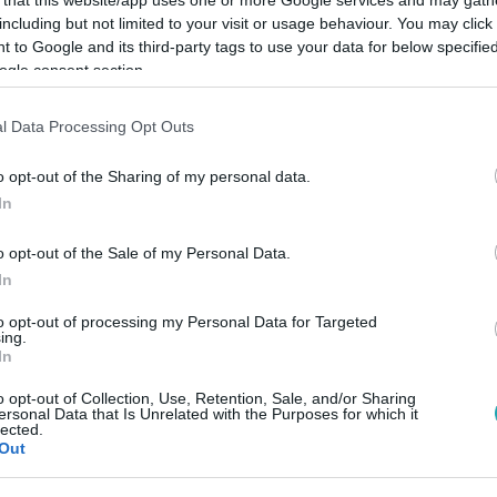
including but not limited to your visit or usage behaviour. You may click 
 to Google and its third-party tags to use your data for below specifi
ogle consent section.
l Data Processing Opt Outs
Link másolása
o opt-out of the Sharing of my personal data.
In
-es olimpiára, azonban nemcsak a szervezők
o opt-out of the Sale of my Personal Data.
iek is jelentős áremelésekkel várják a
In
k tömegei utaznak el otthonról nyáron csak
to opt-out of processing my Personal Data for Targeted
ing.
k otthonukat. A jegyek jó része már elkelt,
In
aroknak, hogy azokra a sportágakra,
o opt-out of Collection, Use, Retention, Sale, and/or Sharing
ersonal Data that Is Unrelated with the Purposes for which it
iszonylag jó áron lehet megvásárolni a
lected.
Out