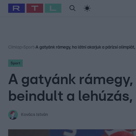
#
Babits Marcella
#
Szellő István
#
Most Wanted
#
Gallusz Ni
Címlap
›
Sport
›
A gatyánk rámegy, ha látni akarjuk a párizsi olimpiát
Sport
A gatyánk rámegy, h
beindult a lehúzás
Kovács István