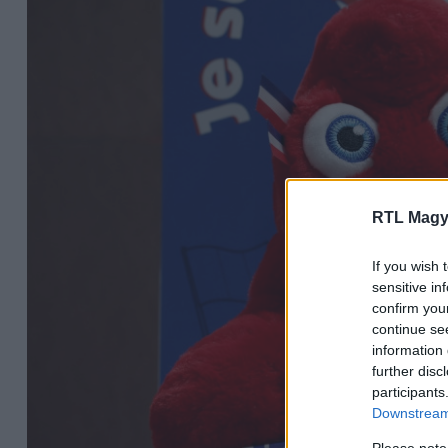
RTL Magy
If you wish 
sensitive in
confirm you
continue se
information 
further disc
participants
Downstream 
Please note