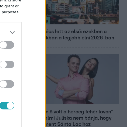
to grant or
ed purposes
Nagyvilág
Nem Bécs lett az első: ezekben a
városokban a legjobb élni 2026-ban
Bulvár
"Nekem ő volt a herceg fehér lovon" -
Széphalmi Juliska nem bánja, hogy
hozzáment Sánta Lacihoz