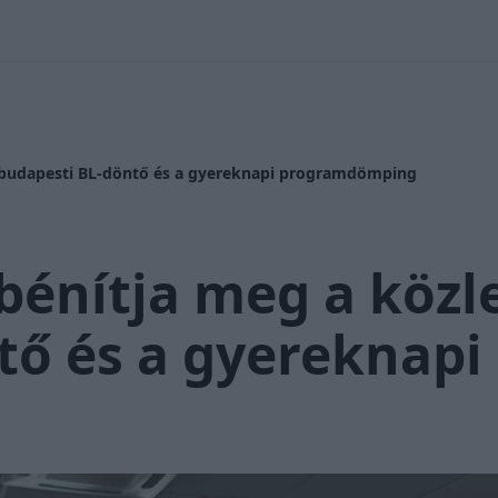
 Nikolett
#
Időjárás
#
RTL műsor
#
Víz
#
Magyar Péter
#
Csi
a budapesti BL-döntő és a gyereknapi programdömping
bénítja meg a közl
tő és a gyereknap