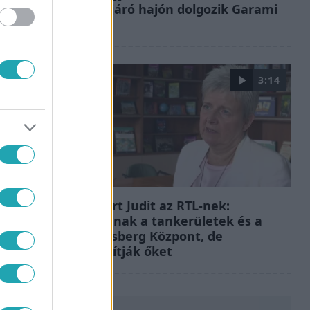
óceánjáró hajón dolgozik Garami
Gábor
3:14
Híradó
Lannert Judit az RTL-nek:
Maradnak a tankerületek és a
Klebelsberg Központ, de
átalakítják őket