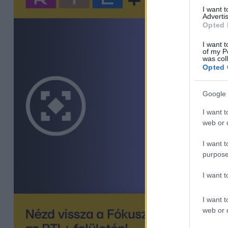
I want 
Advertis
Opted 
I want t
of my P
was col
Opted 
Google 
I want t
web or d
I want t
purpose
I want 
I want t
web or d