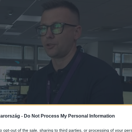
arország -
Do Not Process My Personal Information
to opt-out of the sale, sharing to third parties, or processing of your per