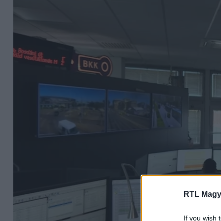
RTL Magy
If you wish 