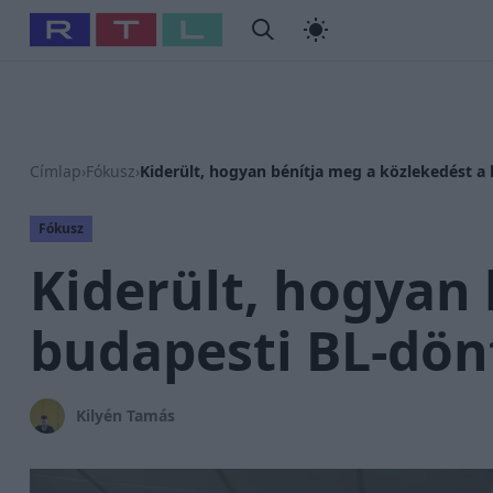
#
Babits Marcella
#
Szellő István
#
Most Wanted
#
Gallusz
Címlap
›
Fókusz
›
Kiderült, hogyan bénítja meg a közlekedést 
Fókusz
Kiderült, hogyan 
budapesti BL-dön
Kilyén Tamás