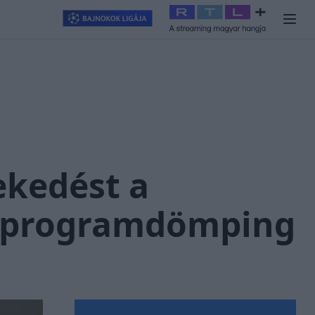
llagjegy
#
RTL+
#
Exek csatája 2026
#
Celeb vagyok, ments ki
ekedést a
i programdömping