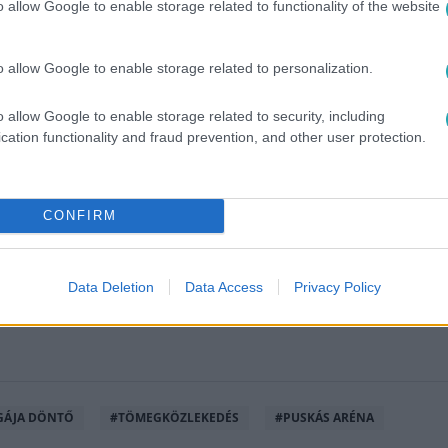
o allow Google to enable storage related to functionality of the website
o allow Google to enable storage related to personalization.
o allow Google to enable storage related to security, including
cation functionality and fraud prevention, and other user protection.
sők között legyen a Google-találatokban!
CONFIRM
Data Deletion
Data Access
Privacy Policy
GÁJA DÖNTŐ
#
TÖMEGKÖZLEKEDÉS
#
PUSKÁS ARÉNA