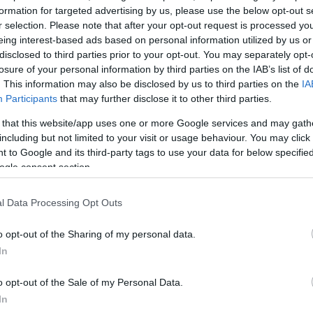
formation for targeted advertising by us, please use the below opt-out s
r selection. Please note that after your opt-out request is processed y
eing interest-based ads based on personal information utilized by us or
disclosed to third parties prior to your opt-out. You may separately opt-
losure of your personal information by third parties on the IAB’s list of
Link másolása
. This information may also be disclosed by us to third parties on the
IA
Participants
that may further disclose it to other third parties.
 that this website/app uses one or more Google services and may gath
including but not limited to your visit or usage behaviour. You may click 
iatt rendkívüli közlekedési intézkedéseket
 to Google and its third-party tags to use your data for below specifi
ogle consent section.
 a mérkőzésre és a gyereknapi
zik. Szombaton teljesen lezárják a
l Data Processing Opt Outs
emélyautók elől, a szurkolókat pedig 100
o opt-out of the Sharing of my personal data.
In
o opt-out of the Sale of my Personal Data.
In