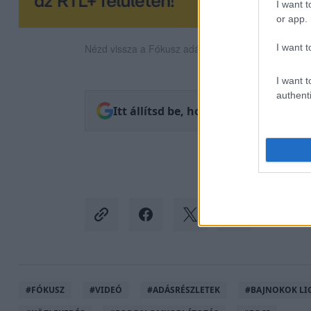
I want t
or app.
I want t
Nézd vissza a Fókusz adásait az RTL+-on!
I want t
authenti
Itt állítsd be, hogy az RTL.hu az el
#
FÓKUSZ
#
VIDEÓ
#
ADÁSRÉSZLETEK
#
BAJNOKOK LI