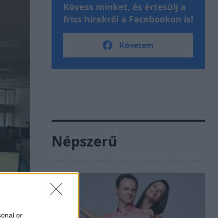
Kövess minket, és értesülj a
friss hírekről a Facebookon is!
Követem
Népszerű
sonal or