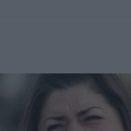
kolett
#
Időjárás
#
RTL műsor
#
Víz
#
Magyar Péter
#
Csillagjeg