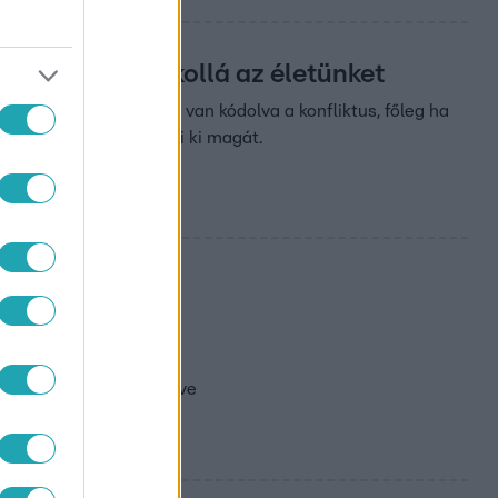
rással teszi pokollá az életünket
je is, amibe szinte bele van kódolva a konfliktus, főleg ha
 zajkeltő munkákban éli ki magát.
fél éven át
a macskájával másfél éve