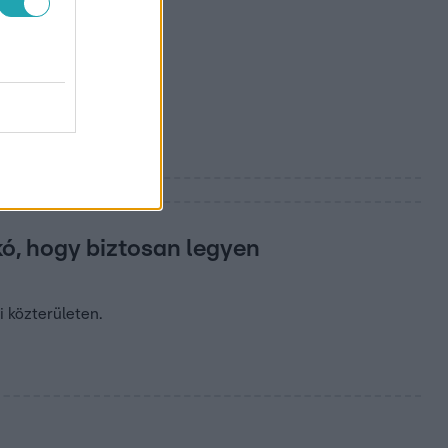
kó, hogy biztosan legyen
i közterületen.