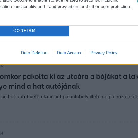
cation functionality and fraud prevention, and other user protection.
37
a kukásautóba a nő, majd a szeméttel
rítették, de túlélte
CONFIRM
 az autóba, rögtön sikoltozni kezdett. A mentősök nem
lót.
Data Deletion
Data Access
Privacy Policy
:04
omkor pakolta ki az utcára a bójákat a la
ye mind a hat autójának
ha hat autót vett, akkor hat parkolóhely illeti meg a háza előtt
44