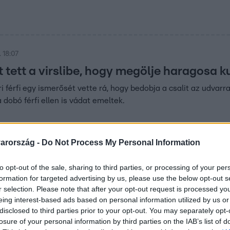
 18:07
tett a virslibe, hogy megölje haragosa k
 férfi egy ismerősét vette rá, hogy bedobja a csalit az udvarra.
 dobó férfi ellen is vádat emeltek.
arország -
Do Not Process My Personal Information
08
to opt-out of the sale, sharing to third parties, or processing of your per
tt két szomszéd egy kutya miatt Bács-
formation for targeted advertising by us, please use the below opt-out s
 lövöldözés lett a vége
r selection. Please note that after your opt-out request is processed y
eing interest-based ads based on personal information utilized by us or
éd, mert túl gyakran szökik ki a kutyád? Próbáltad már a feg
disclosed to third parties prior to your opt-out. You may separately opt-
losure of your personal information by third parties on the IAB’s list of