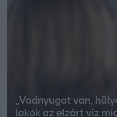
„Vadnyugat van, hüly
lakók az elzárt víz mi