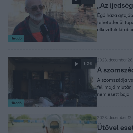
„Az ijedség
Égő háza ajtajáb
tehetetlenül topo
elkezdtek kirobba
Híradó
2023. december 28.
1:26
A szomszéd
A szomszédja vej
fel, majd miután 
nem esett baja.
Híradó
2023. december 12.
Ütővel ese