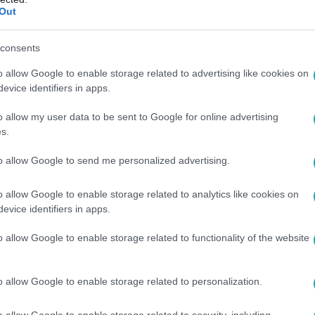
Out
24
 ha a szomszéd állandó flexeléssel, fűnyí
consents
vasz, eljött a fűnyírás és az egyéb zajjal járó kerti munkák ide
o allow Google to enable storage related to advertising like cookies on
etne. A Jog365.hu körüljárta, mit lehet tenni, ha a szomszéd a
evice identifiers in apps.
o allow my user data to be sent to Google for online advertising
s.
to allow Google to send me personalized advertising.
:37
o allow Google to enable storage related to analytics like cookies on
 volt” – egy hódmezővásárhelyi férfi más
evice identifiers in apps.
tett a szomszéd macskájára
o allow Google to enable storage related to functionality of the website
égét a férfi, aki a vád szerint légpuskával végzett szomszédj
lyen.
o allow Google to enable storage related to personalization.
o allow Google to enable storage related to security, including