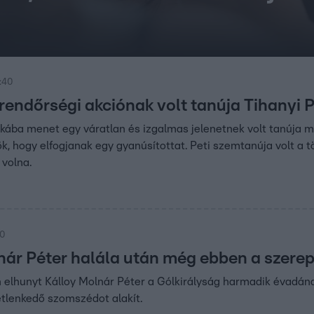
6:40
 rendőrségi akciónak volt tanúja Tihanyi P
nkába menet egy váratlan és izgalmas jelenetnek volt tanúja
k, hogy elfogjanak egy gyanúsítottat. Peti szemtanúja volt a tö
 volna.
30
nár Péter halála után még ebben a szerep
elhunyt Kálloy Molnár Péter a Gólkirályság harmadik évadána
tlenkedő szomszédot alakít.