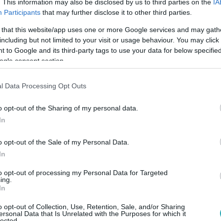
. This information may also be disclosed by us to third parties on the
IA
Participants
that may further disclose it to other third parties.
 that this website/app uses one or more Google services and may gath
1
including but not limited to your visit or usage behaviour. You may click 
 betojtam” – Szabados Ágit szomszédja hív
 to Google and its third-party tags to use your data for below specifi
ogle consent section.
ezetője nemrég egy érdekes hívást kapott a szomszédjától, aki
k, míg ő az adást vezette. Mit tesz, vagy éppen mit nem tesz,
l Data Processing Opt Outs
o opt-out of the Sharing of my personal data.
In
o opt-out of the Sale of my Personal Data.
38
In
dőrt hívott a szomszédra a hangos buli mi
to opt-out of processing my Personal Data for Targeted
el torolta meg egy esztergomi férfi, hogy a szomszéd rendőrt h
ing.
 miatt most emeltek ellene vádat. A szomszédjában lakó nőt tö
In
rtönt kér a vádlottra.
o opt-out of Collection, Use, Retention, Sale, and/or Sharing
ersonal Data that Is Unrelated with the Purposes for which it
lected.