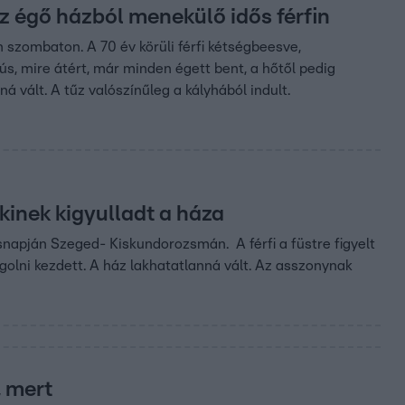
az égő házból menekülő idős férfin
 szombaton. A 70 év körüli férfi kétségbeesve,
nús, mire átért, már minden égett bent, a hőtől pedig
ná vált. A tűz valószínűleg a kályhából indult.
kinek kigyulladt a háza
napján Szeged- Kiskundorozsmán. A férfi a füstre figyelt
ángolni kezdett. A ház lakhatatlanná vált. Az asszonynak
, mert