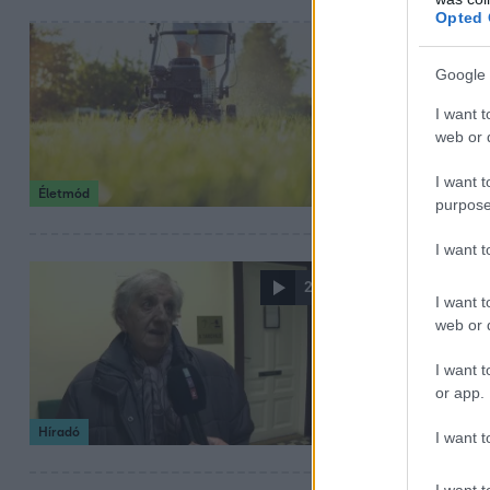
Opted 
2024. április 16. 19:
Ezt tegyük,
Google 
Beköszöntött a ta
I want t
más pihenni szer
web or d
I want t
Életmód
purpose
I want 
2024. március 6. 18
2:00
I want t
„Borzasztó
web or d
lövöldözhe
I want t
Tagadta a bűnöss
or app.
Hódmezővásárhe
Híradó
I want t
I want t