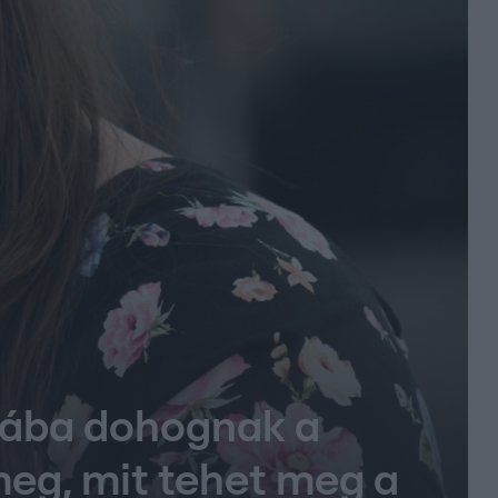
iába dohognak a
 meg, mit tehet meg a