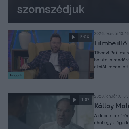
szomszédjuk
2026. február 10. 1
2:06
Filmbe illő
Tihanyi Peti mu
bejutni a rendőrö
akciófilmben lett
Reggeli
2026. január 9. 18:
1:07
Kálloy Mol
A december 1-én 
ahol egy elégede