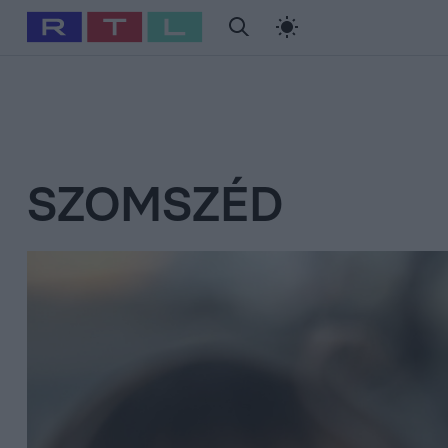
#
Babits Marcella
#
Szellő István
#
Most Wanted
#
Gallusz Ni
SZOMSZÉD