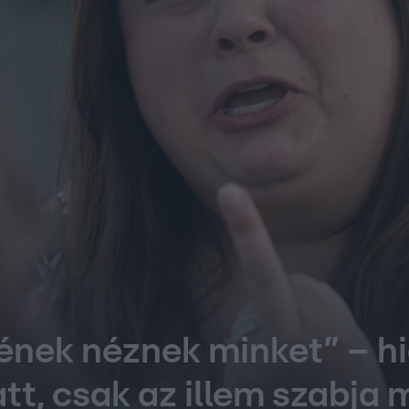
ének néznek minket” – h
att, csak az illem szabja