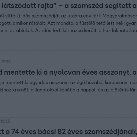
 látszódott rajta” – a szomszéd segített 
ól vitte ki idős szomszédját az utcára egy férfi Magyaralmáson
gott, amikor rátalált. Azt mondta, a füstölő tető lett neki gya
nni az ablakok. Az idős férfi kórházba került, a ház lakhatatlan
 17:35
 mentette ki a nyolcvan éves asszonyt, a
e mentett ki egy idős asszonyt az égő házából karácsony más
kihozta a nőt, pillanatokkal később a nappali és az előtér is l
 15:55
tt a 74 éves bácsi 82 éves szomszédjának