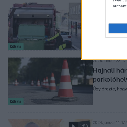
authenti
2024. február 1. 20:
Beleesett 
együtt tömö
Miután beleesett
láttak még hason
Külföld
2024. január 23. 17
Hajnali hár
parkolóhel
Úgy érezte, hogy 
Külföld
2024. január 14. 17:
1:53