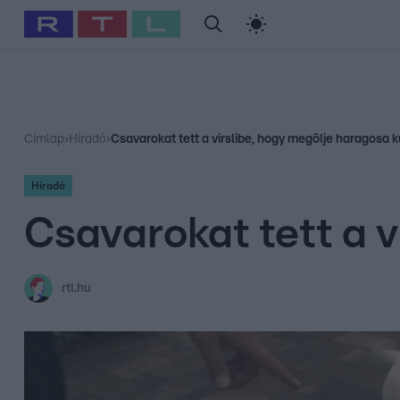
#
Babits Marcella
#
Szellő István
#
Most Wanted
#
Gallusz Ni
Címlap
›
Híradó
›
Csavarokat tett a virslibe, hogy megölje haragosa k
Híradó
Csavarokat tett a v
rtl.hu