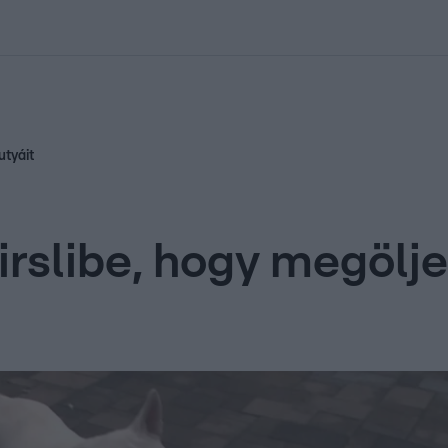
kolett
#
Időjárás
#
RTL műsor
#
Víz
#
Magyar Péter
#
Csillagjeg
utyáit
irslibe, hogy megölj