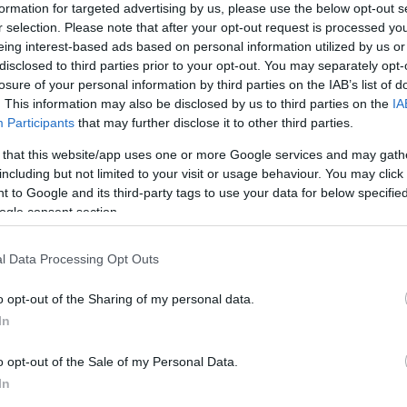
formation for targeted advertising by us, please use the below opt-out s
r selection. Please note that after your opt-out request is processed y
eing interest-based ads based on personal information utilized by us or
Link másolása
disclosed to third parties prior to your opt-out. You may separately opt-
losure of your personal information by third parties on the IAB’s list of
. This information may also be disclosed by us to third parties on the
IA
Participants
that may further disclose it to other third parties.
sét vette rá, hogy bedobja a csalit az
 that this website/app uses one or more Google services and may gath
including but not limited to your visit or usage behaviour. You may click 
dta a Híradónak, az állatokat bezárta
 to Google and its third-party tags to use your data for below specifi
 A felbujtó és a falatokat udvarra dobó férfi
ogle consent section.
l Data Processing Opt Outs
o opt-out of the Sharing of my personal data.
In
o opt-out of the Sale of my Personal Data.
In