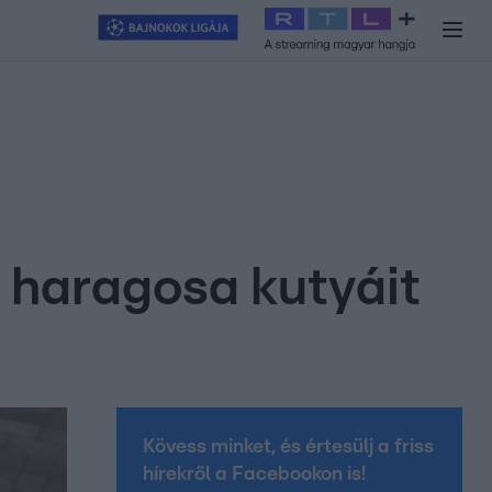
y
#
RTL+
#
Exek csatája 2026
#
Celeb vagyok, ments ki innen
#
H
e haragosa kutyáit
Kövess minket, és értesülj a friss
hírekről a Facebookon is!