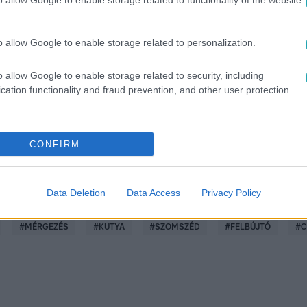
o allow Google to enable storage related to functionality of the website
o allow Google to enable storage related to personalization.
között legyen a Google-találatokban!
o allow Google to enable storage related to security, including
cation functionality and fraud prevention, and other user protection.
CONFIRM
Data Deletion
Data Access
Privacy Policy
#
MÉRGEZÉS
#
KUTYA
#
SZOMSZÉD
#
FELBÚJTÓ
#
C