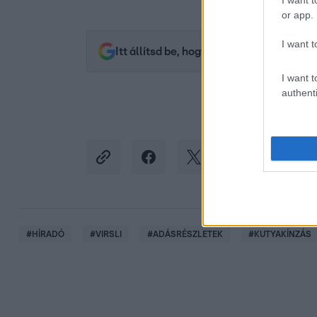
I want t
or app.
I want t
Itt állítsd be, hogy az RTL.hu az elsők 
I want t
authenti
#
HÍRADÓ
#
VIRSLI
#
ADÁSRÉSZLETEK
#
KUTYAKÍNZÁS