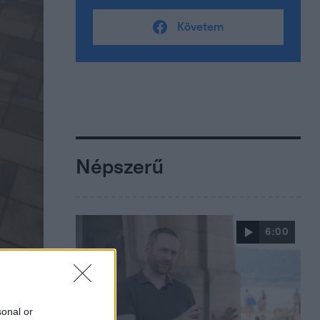
Követem
Népszerű
6:00
sonal or