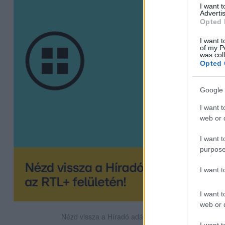
I want 
Advertis
Opted 
I want t
of my P
was col
Opted 
Google 
I want t
web or d
I want t
purpose
I want 
I want t
web or d
Nézd vissza a Híradó adásait az RTL+ felületén!