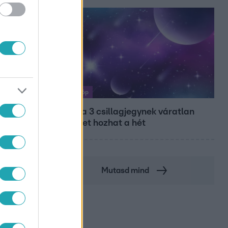
Horoszkóp
Ennek a 3 csillagjegynek váratlan
sikereket hozhat a hét
Mutasd mind