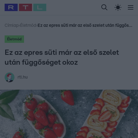
Legfrissebb
RTL Híradó
Fókusz
Sztárhírek
Randi
Celeb vagyok, me
#
Babits Marcella
#
Szellő István
#
Most Wanted
#
Gallusz Niko
Címlap
›
Életmód
›
Ez az epres süti már az első szelet után függőséget okoz
Életmód
Ez az epres süti már az első szelet
után függőséget okoz
rtl.hu