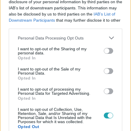
disclosure of your personal information by third parties on the
IAB’s list of downstream participants. This information may
#
ÉLETMÓD
#
GASZTRONÓMIA
#
RECEPT
also be disclosed by us to third parties on the
IAB’s List of
Downstream Participants
that may further disclose it to other
#
ÉTKEZÉS
#
FŐZÉS
#
KONYHA
#
GASZTRO
third parties.
#
TEJSZÍNHAB
#
KÖNNYŰ DESSZERT
#
EPER
Please note that this website/app uses one or more Google
Personal Data Processing Opt Outs
#
GYÜMÖLCS
#
DESSZERT
#
PISKÓTATEKERCS
services and may gather and store information including but
not limited to your visit or usage behaviour. You may click to
I want to opt-out of the Sharing of my
#
NYÁR
#
SÜTÉS
personal data.
grant or deny consent to Google and its third-party tags to
Opted In
use your data for below specified purposes in below Google
consent section.
I want to opt-out of the Sale of my
Personal Data.
Opted In
I want to opt-out of processing my
Personal Data for Targeted Advertising.
Opted In
Népszerű
I want to opt-out of Collection, Use,
Retention, Sale, and/or Sharing of my
Personal Data that Is Unrelated with the
Purposes for which it was collected.
Opted Out
2:14