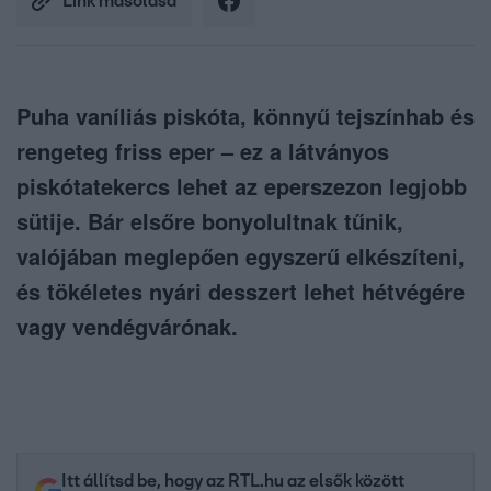
Link másolása
Puha vaníliás piskóta, könnyű tejszínhab és
rengeteg friss eper – ez a látványos
piskótatekercs lehet az eperszezon legjobb
sütije. Bár elsőre bonyolultnak tűnik,
valójában meglepően egyszerű elkészíteni,
és tökéletes nyári desszert lehet hétvégére
vagy vendégvárónak.
Itt állítsd be, hogy az RTL.hu az elsők között