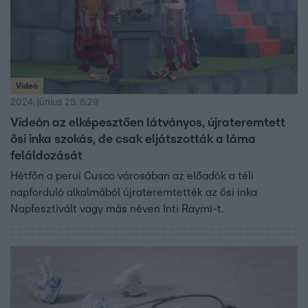
Videó
2024. június 25. 8:29
Videón az elképesztően látványos, újrateremtett
ősi inka szokás, de csak eljátszották a láma
feláldozását
Hétfőn a perui Cusco városában az előadók a téli
napforduló alkalmából újrateremtették az ősi inka
Napfesztivált vagy más néven Inti Raymi-t.