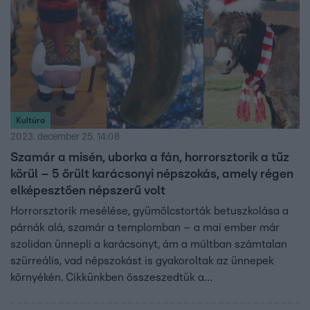
Kultúra
2023. december 25. 14:08
Szamár a misén, uborka a fán, horrorsztorik a tűz
körül – 5 őrült karácsonyi népszokás, amely régen
elképesztően népszerű volt
Horrorsztorik mesélése, gyümölcstorták betuszkolása a
párnák alá, szamár a templomban – a mai ember már
szolidan ünnepli a karácsonyt, ám a múltban számtalan
szürreális, vad népszokást is gyakoroltak az ünnepek
környékén. Cikkünkben összeszedtük a
leghajmeresztőbbeket, amelyek között olyan is akad, amit