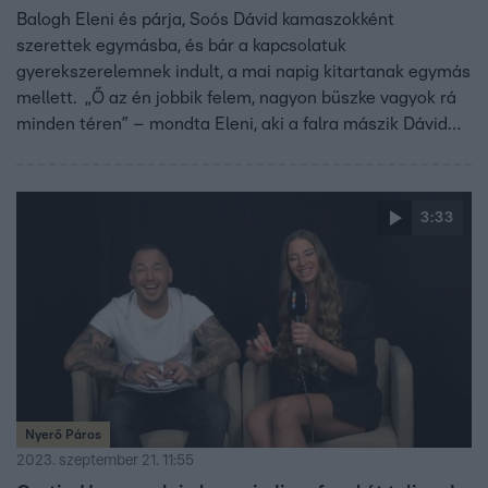
Balogh Eleni és párja, Soós Dávid kamaszokként
szerettek egymásba, és bár a kapcsolatuk
gyerekszerelemnek indult, a mai napig kitartanak egymás
mellett. „Ő az én jobbik felem, nagyon büszke vagyok rá
minden téren” – mondta Eleni, aki a falra mászik Dávid
legidegesítőbb szokásától.
3:33
Nyerő Páros
2023. szeptember 21. 11:55