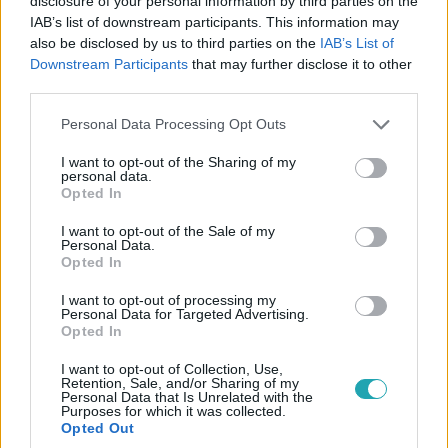
disclosure of your personal information by third parties on the
IAB’s list of downstream participants. This information may
also be disclosed by us to third parties on the
IAB’s List of
X-Faktor
Downstream Participants
that may further disclose it to other
2024. október 11. 11:30
third parties.
Majka lerántotta a leplet Gáspár Laci bizarr
Please note that this website/app uses one or more Google
szokásáról
Personal Data Processing Opt Outs
services and may gather and store information including but
A 2024-es X-Faktor mentorai, Majka és Gáspár Laci
not limited to your visit or usage behaviour. You may click to
I want to opt-out of the Sharing of my
personal data.
megtippelték, hogy szerintük mi lehet az utolsó fotó a
grant or deny consent to Google and its third-party tags to
Opted In
másikuk telefonjában, majd többek között arról is
use your data for below specified purposes in below Google
meséltek, melyik dal jut eszükbe egymásról.
consent section.
I want to opt-out of the Sale of my
Personal Data.
Opted In
I want to opt-out of processing my
Personal Data for Targeted Advertising.
Opted In
I want to opt-out of Collection, Use,
Retention, Sale, and/or Sharing of my
Personal Data that Is Unrelated with the
Purposes for which it was collected.
Opted Out