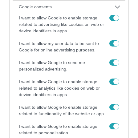
Google consents
I want to allow Google to enable storage
Tudomány-Tech
related to advertising like cookies on web or
2024. szeptember 26. 5:26
device identifiers in apps.
Ahol igazán veszélyes az okostelefont nyomkodni:
az ágyban, közvetlenül ébredés után
I want to allow my user data to be sent to
Google for online advertising purposes.
Manapság egyre többen kezdik azzal a napjukat, hogy
akár fél órákat is eltöltenek az okostelefon
I want to allow Google to send me
nyomkodásával közvetlenül felkelés után. Ez a szokás
personalized advertising.
függőséget alakít ki, és más káros hatásai is lehetnek.
I want to allow Google to enable storage
related to analytics like cookies on web or
device identifiers in apps.
I want to allow Google to enable storage
related to functionality of the website or app.
I want to allow Google to enable storage
related to personalization.