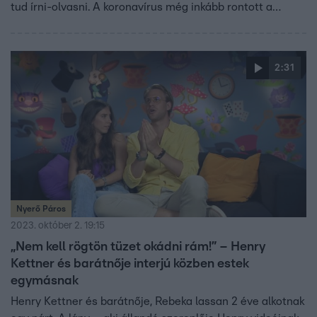
tud írni-olvasni. A koronavírus még inkább rontott a
helyzeten: az intézmények 2 évre bezártak, az online
oktatáshoz pedig sok gyerekeknek nem volt megfelelő
eszköze. Csak a fejlettebb részeken tudtak a közösségi
2:31
média és a tévé segítségével tananyaghoz jutni.
Nyerő Páros
2023. október 2. 19:15
„Nem kell rögtön tüzet okádni rám!” – Henry
Kettner és barátnője interjú közben estek
egymásnak
Henry Kettner és barátnője, Rebeka lassan 2 éve alkotnak