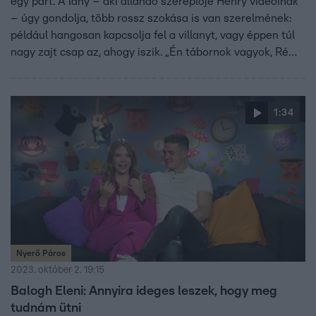
egy párt. A lány – aki állandó szereplője Henry videóinak
– úgy gondolja, több rossz szokása is van szerelmének:
például hangosan kapcsolja fel a villanyt, vagy éppen túl
nagy zajt csap az, ahogy iszik. „Én tábornok vagyok, Ré
egy parancsnok” – állítja Henry, amivel barátnője
egyáltalán nem értett egyet, és egyből kitört közöttük a
veszekedés.
1:34
Nyerő Páros
2023. október 2. 19:15
Balogh Eleni: Annyira ideges leszek, hogy meg
tudnám ütni