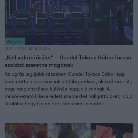
Az ugrás
2024. március 19. 20:25
„Kell valami őrület” – Gundel Takács Gábor furcsa
szokást szeretne magának
Az ugrás legújabb részében Gundel Takács Gábor épp
bemutatta a kapitánynak a többi játékost, akikről kiderült,
hogy meglehetősen különös heppjeik vannak. A
műsorvezető kikerekedett szemekkel hallgatta őket, majd
kitalálta, hogy ő sem akar kimaradni a sorból.