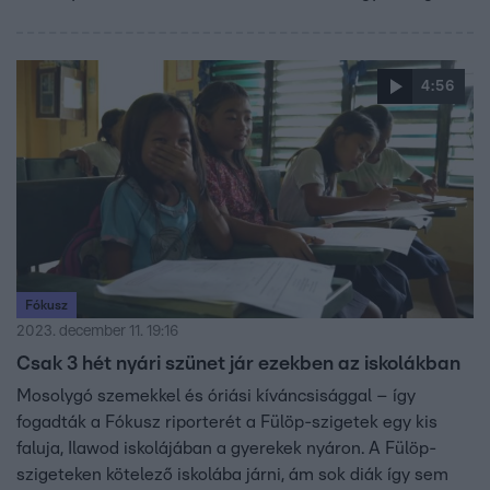
cider italt is sűrűn iszogatnak, amely Barbara szerint nem
annyira finom. A skótok imádják a karácsonyt, az emberek
képesek karácsonyi pizsamában elmenni enni – mesélte
4:56
Barbara.
Fókusz
2023. december 11. 19:16
Csak 3 hét nyári szünet jár ezekben az iskolákban
Mosolygó szemekkel és óriási kíváncsisággal – így
fogadták a Fókusz riporterét a Fülöp-szigetek egy kis
faluja, Ilawod iskolájában a gyerekek nyáron. A Fülöp-
szigeteken kötelező iskolába járni, ám sok diák így sem