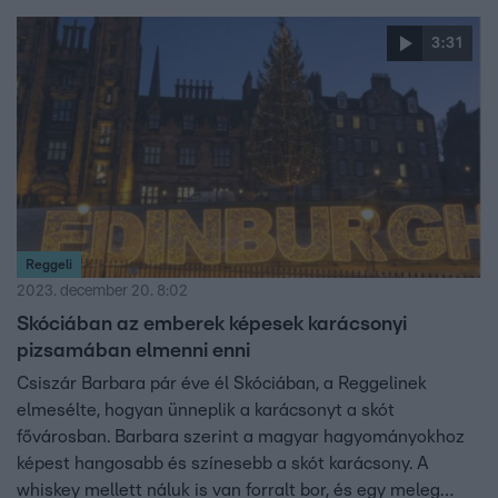
egyesek a mai napig tartanak. Lehet, hogy nem is olyan
nagy baj a bejglievés?
3:31
Reggeli
2023. december 20. 8:02
Skóciában az emberek képesek karácsonyi
pizsamában elmenni enni
Csiszár Barbara pár éve él Skóciában, a Reggelinek
elmesélte, hogyan ünneplik a karácsonyt a skót
fővárosban. Barbara szerint a magyar hagyományokhoz
képest hangosabb és színesebb a skót karácsony. A
whiskey mellett náluk is van forralt bor, és egy meleg