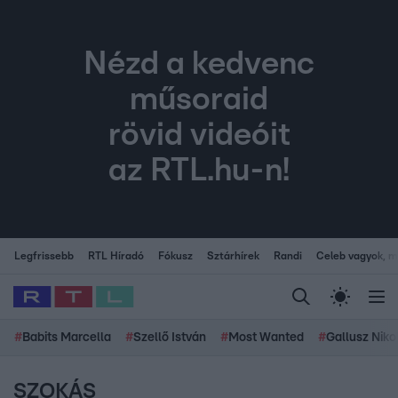
Nézd a kedvenc
műsoraid
rövid videóit
az RTL.hu-n!
Legfrissebb
RTL Híradó
Fókusz
Sztárhírek
Randi
Celeb vagyok, me
#
Babits Marcella
#
Szellő István
#
Most Wanted
#
Gallusz Niko
SZOKÁS