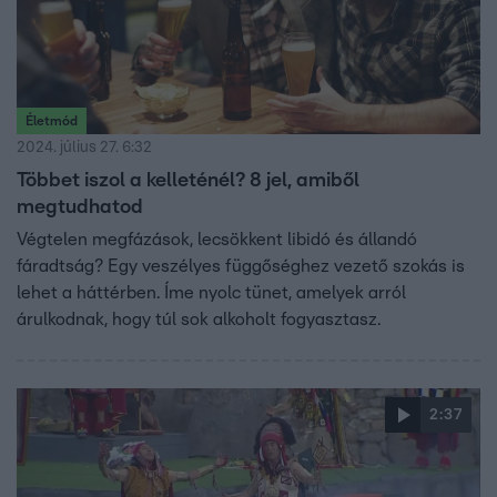
Életmód
2024. július 27. 6:32
Többet iszol a kelleténél? 8 jel, amiből
megtudhatod
Végtelen megfázások, lecsökkent libidó és állandó
fáradtság? Egy veszélyes függőséghez vezető szokás is
lehet a háttérben. Íme nyolc tünet, amelyek arról
árulkodnak, hogy túl sok alkoholt fogyasztasz.
2:37