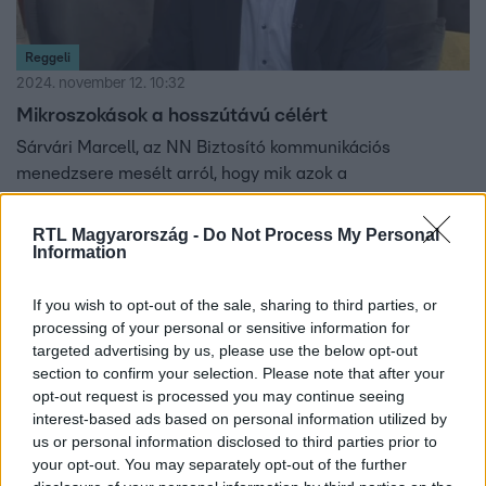
Reggeli
2024. november 12. 10:32
Mikroszokások a hosszútávú célért
Sárvári Marcell, az NN Biztosító kommunikációs
menedzsere mesélt arról, hogy mik azok a
mikroszokások, és hogy mit próbálnak tenni a magyarok,
hogy felkészültebbek legyenek a hosszabb életre.
RTL Magyarország -
Do Not Process My Personal
Information
If you wish to opt-out of the sale, sharing to third parties, or
1:30
processing of your personal or sensitive information for
targeted advertising by us, please use the below opt-out
section to confirm your selection. Please note that after your
opt-out request is processed you may continue seeing
interest-based ads based on personal information utilized by
us or personal information disclosed to third parties prior to
your opt-out. You may separately opt-out of the further