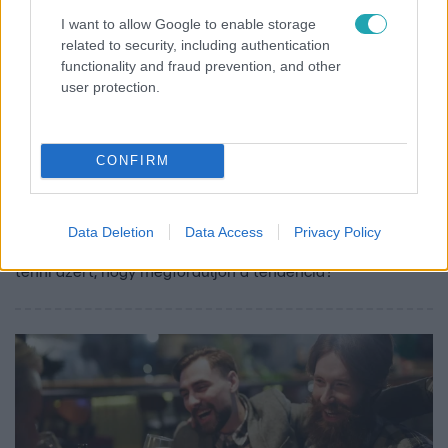
I want to allow Google to enable storage
related to security, including authentication
functionality and fraud prevention, and other
Tudomány-Tech
user protection.
2024. augusztus 11. 12:07
Egyre kevesebbet olvasnak a felnőttek, és ebből
még komoly bajok lehetnek
CONFIRM
A világ minden sarkából azt mutatják a kutatások és
statisztikák, hogy a felnőttek – főleg a fiatalok – egyre
kevesebbet olvasnak. Miért szorult háttérbe az olvasás,
Data Deletion
Data Access
Privacy Policy
milyen társadalmi problémákat okozhat ez, és mit lehet
tenni azért, hogy megforduljon a tendencia?