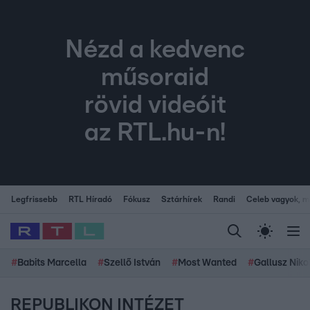
Nézd a kedvenc
műsoraid
rövid videóit
az RTL.hu-n!
Legfrissebb
RTL Híradó
Fókusz
Sztárhírek
Randi
Celeb vagyok, me
#
Babits Marcella
#
Szellő István
#
Most Wanted
#
Gallusz Niko
REPUBLIKON INTÉZET