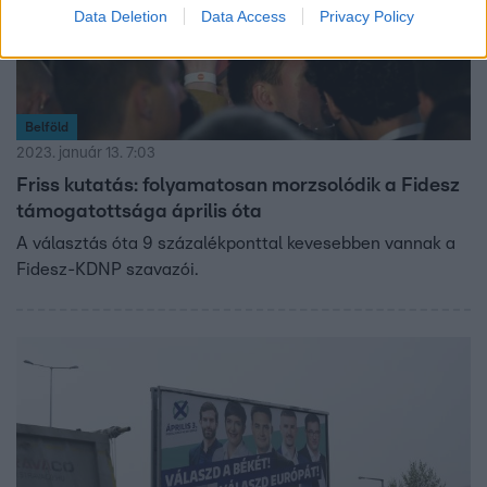
Data Deletion
Data Access
Privacy Policy
Belföld
2023. január 13. 7:03
Friss kutatás: folyamatosan morzsolódik a Fidesz
támogatottsága április óta
A választás óta 9 százalékponttal kevesebben vannak a
Fidesz-KDNP szavazói.