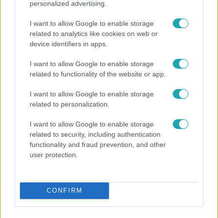
personalized advertising.
I want to allow Google to enable storage
related to analytics like cookies on web or
device identifiers in apps.
I want to allow Google to enable storage
Belföld
related to functionality of the website or app.
2023. február 28. 10:48
I want to allow Google to enable storage
Republikon: a Fidesz szavazóinak negyede
related to personalization.
egyetért a szankciókkal
I want to allow Google to enable storage
A magyarok 32 százaléka ellenzi az Európai Unió
related to security, including authentication
Oroszország elleni szankcióit.
functionality and fraud prevention, and other
user protection.
CONFIRM