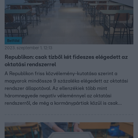
Belföld
2023. szeptember 1. 12:13
Republikon: csak tízből két fideszes elégedett az
oktatási rendszerrel
A Republikon friss közvélemény-kutatása szerint a
magyarok mindössze 9 százaléka elégedett az oktatási
rendszer állapotával. Az ellenzékiek több mint
háromnegyede negatív véleménnyel az oktatási
rendszerről, de még a kormánypártiak közül is csak
minden ötödik válaszadó elégedett.