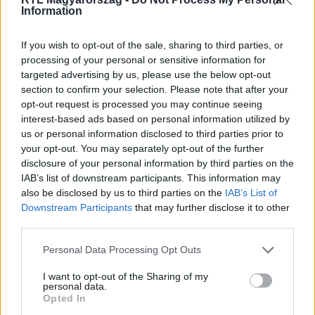
Information
If you wish to opt-out of the sale, sharing to third parties, or
processing of your personal or sensitive information for
targeted advertising by us, please use the below opt-out
section to confirm your selection. Please note that after your
opt-out request is processed you may continue seeing
interest-based ads based on personal information utilized by
us or personal information disclosed to third parties prior to
Belföld
your opt-out. You may separately opt-out of the further
2023. május 15. 4:53
disclosure of your personal information by third parties on the
A Kutyapárt most először elérte a parlamenti
IAB’s list of downstream participants. This information may
küszöböt, a DK támogatottsága csökkent
also be disclosed by us to third parties on the
IAB’s List of
Downstream Participants
that may further disclose it to other
A Fidesz áprilisban stagnált – derült ki egy friss
third parties.
felmérésből.
Please note that this website/app uses one or more Google
Personal Data Processing Opt Outs
services and may gather and store information including but
not limited to your visit or usage behaviour. You may click to
I want to opt-out of the Sharing of my
personal data.
grant or deny consent to Google and its third-party tags to
Opted In
use your data for below specified purposes in below Google