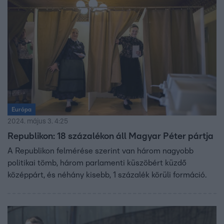
Európa
2024. május 3. 4:25
Republikon: 18 százalékon áll Magyar Péter pártja
A Republikon felmérése szerint van három nagyobb
politikai tömb, három parlamenti küszöbért küzdő
középpárt, és néhány kisebb, 1 százalék körüli formáció.