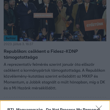
Belföld
2023. július 3. 16:37
Republikon: csökkent a Fidesz-KDNP
támogatottsága
A reprezentatív felmérés szerint január óta először
csökkent a kormánypártok támogatottsága. A Republikon
közvélemény-kutatása szerint erősödött az MKKP és
Momentum, a Jobbik stagnált a múlt hónapban, míg a DK
és a Mi Hazánk mérséklődött.
RTL Magyarország -
Do Not Process My Personal