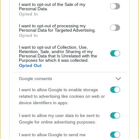
consent section.
I want to opt-out of the Sale of my
Personal Data.
Opted In
I want to opt-out of processing my
Personal Data for Targeted Advertising.
Opted In
I want to opt-out of Collection, Use,
Retention, Sale, and/or Sharing of my
Belföld
Personal Data that Is Unrelated with the
2023. április 3. 7:00
Purposes for which it was collected.
Opted Out
Megállt a Fidesz zuhanása, a Nézőpont szerint
akár háromnegyedes is lehetne a többségük
Google consents
A Mi Hazánk Mozgalom stabil parlamenti párt lenne, de
I want to allow Google to enable storage
még a kétfarkúak is bejuthatnának a közvélemény-
related to advertising like cookies on web or
kutatások szerint.
device identifiers in apps.
I want to allow my user data to be sent to
Google for online advertising purposes.
I want to allow Google to send me