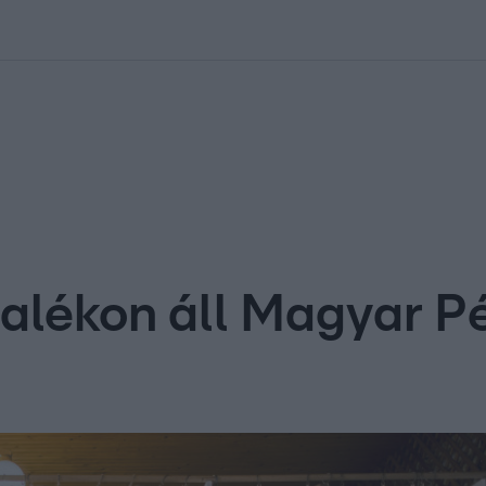
kolett
#
Időjárás
#
RTL műsor
#
Víz
#
Magyar Péter
#
Csillagjeg
alékon áll Magyar Pé