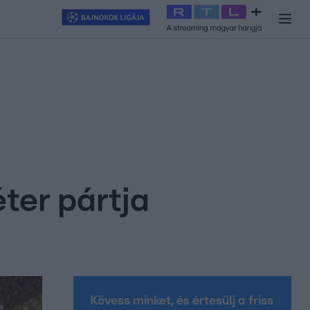
y
#
RTL+
#
Exek csatája 2026
#
Celeb vagyok, ments ki innen
#
H
ter pártja
Kövess minket, és értesülj a friss