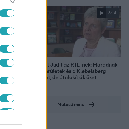
3:14
Híradó
Lannert Judit az RTL-nek: Maradnak
a tankerületek és a Klebelsberg
Központ, de átalakítják őket
Mutasd mind