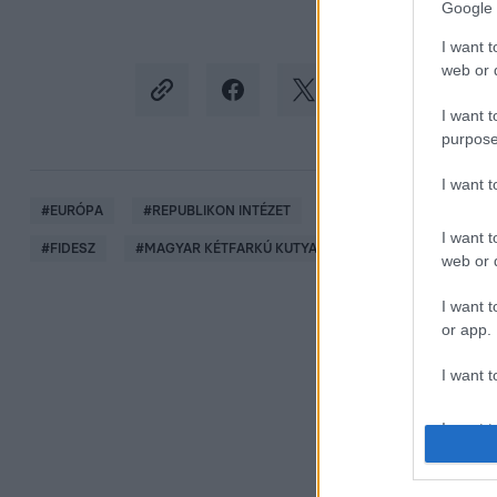
Google 
I want t
web or d
I want t
purpose
I want 
#
EURÓPA
#
REPUBLIKON INTÉZET
#
KÖZVÉLEMÉNY-KUTATÁ
I want t
#
FIDESZ
#
MAGYAR KÉTFARKÚ KUTYA PÁRT
web or d
I want t
or app.
I want t
I want t
authenti