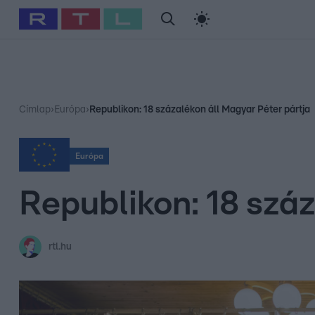
#
Babits Marcella
#
Szellő István
#
Most Wanted
#
Gallusz Ni
Címlap
›
Európa
›
Republikon: 18 százalékon áll Magyar Péter pártja
Európa
Republikon: 18 száz
rtl.hu