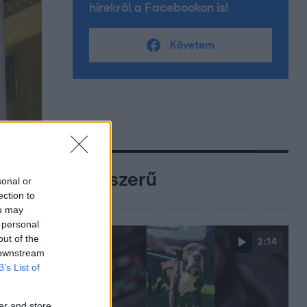
hírekről a Facebookon is!
Követem
Népszerű
sonal or
ection to
ou may
 personal
out of the
2:14
 downstream
B’s List of
er and store