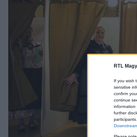
RTL Magy
If you wish 
sensitive in
confirm you
continue se
information 
further disc
participants
Downstream 
Please note