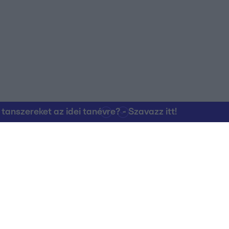
nszereket az idei tanévre? - Szavazz itt!
Kapcsolat
RTL Group Beszál
Magatartási Kó