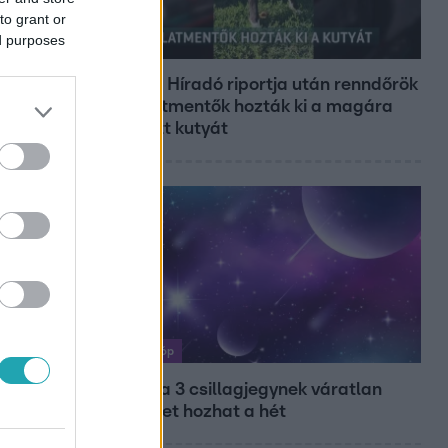
to grant or
ed purposes
Híradó
Az RTL Híradó riportja után renndőrök
és állatmentők hozták ki a magára
hagyott kutyát
Horoszkóp
Ennek a 3 csillagjegynek váratlan
sikereket hozhat a hét