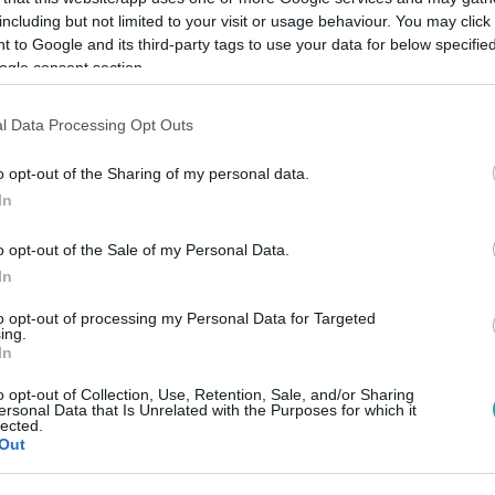
including but not limited to your visit or usage behaviour. You may click 
 to Google and its third-party tags to use your data for below specifi
ogle consent section.
Link másolása
l Data Processing Opt Outs
o opt-out of the Sharing of my personal data.
In
an három nagyobb politikai tömb, három
árt, és néhány kisebb, 1 százalék körüli
o opt-out of the Sale of my Personal Data.
In
to opt-out of processing my Personal Data for Targeted
ing.
In
o opt-out of Collection, Use, Retention, Sale, and/or Sharing
ersonal Data that Is Unrelated with the Purposes for which it
között legyen a Google-találatokban!
lected.
Out